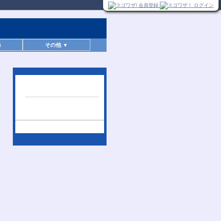
)
その他 ▼
人気レポートランキン
グ
[ SNS、ユーチューブ ]24時間
更新