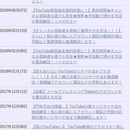
ょう！
2018年06月07日
【YouTube新収益化規約対策に！】再生時間★チャン
ネル登録者を誰でも安全★無料★半自動で増やす方法
を緊急解説！！〜その２〜
2018年02月13日
【チャンネル登録者を簡単に激増させる方法！！！】
さらに！初心者の為にもアカウント開設や動画作成の
手順など基礎情報も徹底解説します！
2018年02月08日
【YouTube新収益化規約対策に！】再生時間★チャン
ネル登録者を誰でも安全★無料★半自動で増やす方法
を緊急解説！！〜その１〜
2018年01月17日
【誰も知らないYouTubeのリサーチ法をアナタ
に！！！】今すぐ稼げる激ヤバリサーチ法を徹底解
説！基礎編でアカウント開設などの手順もあります！
2017年12月11日
【必殺】メールアドレス１つでTwitterのアカウントを
大量生産する方法
2017年12月09日
【門外不出の情報…】YouTubeの激ヤバリサーチ法を
徹底解説！初心者の為にもアカウント開設の手順や応
用の激ヤバリサーチ法まで徹底解説します！
2017年12月08日
【真のYouTuberへ】 YouTube動画のアクセスを一気に