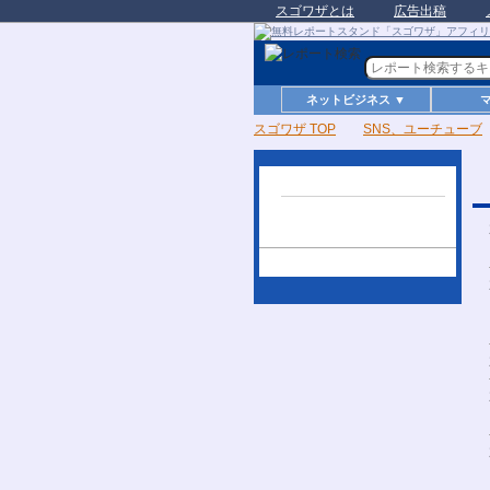
スゴワザとは
広告出稿
ネットビジネス ▼
スゴワザ TOP
SNS、ユーチューブ
歴代ランキング
[ SNS、ユーチューブ ]過去6ヶ
月