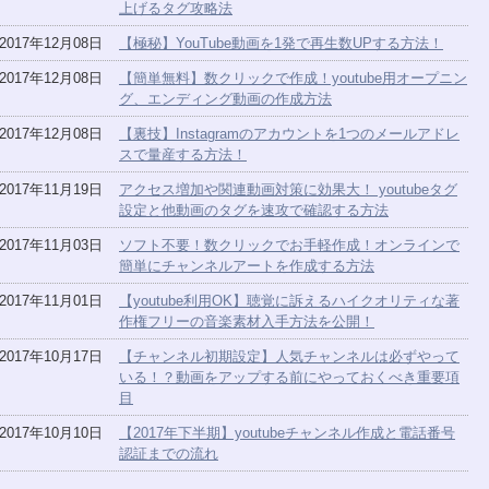
上げるタグ攻略法
2017年12月08日
【極秘】YouTube動画を1発で再生数UPする方法！
2017年12月08日
【簡単無料】数クリックで作成！youtube用オープニン
グ、エンディング動画の作成方法
2017年12月08日
【裏技】Instagramのアカウントを1つのメールアドレ
スで量産する方法！
2017年11月19日
アクセス増加や関連動画対策に効果大！ youtubeタグ
設定と他動画のタグを速攻で確認する方法
2017年11月03日
ソフト不要！数クリックでお手軽作成！オンラインで
簡単にチャンネルアートを作成する方法
2017年11月01日
【youtube利用OK】聴覚に訴えるハイクオリティな著
作権フリーの音楽素材入手方法を公開！
2017年10月17日
【チャンネル初期設定】人気チャンネルは必ずやって
いる！？動画をアップする前にやっておくべき重要項
目
2017年10月10日
【2017年下半期】youtubeチャンネル作成と電話番号
認証までの流れ