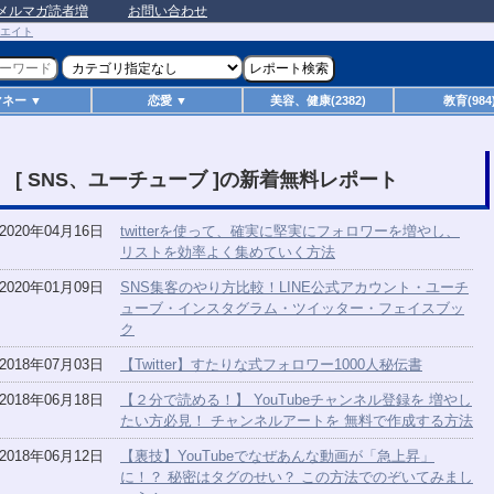
メルマガ読者増
お問い合わせ
マネー ▼
恋愛 ▼
美容、健康(2382)
教育(984
[ SNS、ユーチューブ ]の新着無料レポート
2020年04月16日
twitterを使って、確実に堅実にフォロワーを増やし、
リストを効率よく集めていく方法
2020年01月09日
SNS集客のやり方比較！LINE公式アカウント・ユーチ
ューブ・インスタグラム・ツイッター・フェイスブッ
ク
2018年07月03日
【Twitter】すたりな式フォロワー1000人秘伝書
2018年06月18日
【２分で読める！】 YouTubeチャンネル登録を 増やし
たい方必見！ チャンネルアートを 無料で作成する方法
2018年06月12日
【裏技】YouTubeでなぜあんな動画が「急上昇」
に！？ 秘密はタグのせい？ この方法でのぞいてみまし