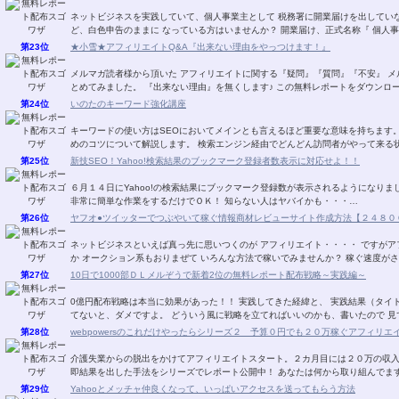
ネットビジネスを実践していて、個人事業主として 税務署に開業届けを出していない人はいませんか？ ま
ど、白色申告のままに なっている方はいませんか？ 開業届
第23位
★小雪★アフィリエイトQ&A『出来ない理由をやっつけます！』
メルマガ読者様から頂いた アフィリエイトに関する『疑問』『質問』『不安』 メルマガ・ブ
とめてみました。 『出来ない理由』を無くします♪ この無料レ
第24位
いのたのキーワード強化講座
キーワードの使い方はSEOにおいてメインとも言えるほど重要な意味を持ちます。 狙ったキーワードで検索エンジンに上位表示させ
めのコツについて解説します。 検索エンジン経由でどんどん訪問者が
第25位
新技SEO！Yahoo!検索結果のブックマーク登録者数表示に対応せよ！！
６月１４日にYahoo!の検索結果にブックマーク登録数が表示されるようになり
非常に簡単な作業をするだけでＯＫ！ 知らない人はヤバイかも・・・…
第26位
ヤフオ●ツイッターでつぶやいて稼ぐ情報商材レビューサイト作成方法【２４８０
ネットビジネスといえば真っ先に思いつくのが アフィリエイト・・・・ ですがアフィリエイトでも こんな オークション系はいかがです
か オークション系もおりまぜて いろんな方法で稼いでみませんか？ 稼
第27位
10日で1000部ＤＬメルぞうで新着2位の無料レポート配布戦略～実践編～
0億円配布戦略は本当に効果があった！！ 実践してきた経緯と、 実践結果（タイトル）までを書いています♪ いやぁ。 ちゃんと、戦略立
てないと、ダメですよ。 どういう風に戦略を立てればいいのかも、書いたの
第28位
webpowersのこれだけやったらシリーズ２ 予算０円でも２０万稼ぐアフィリエ
介護失業からの脱出をかけてアフィリエイトスタート。２カ月目には２０万の収
第29位
Yahooとメッチャ仲良くなって、いっぱいアクセスを送ってもらう方法