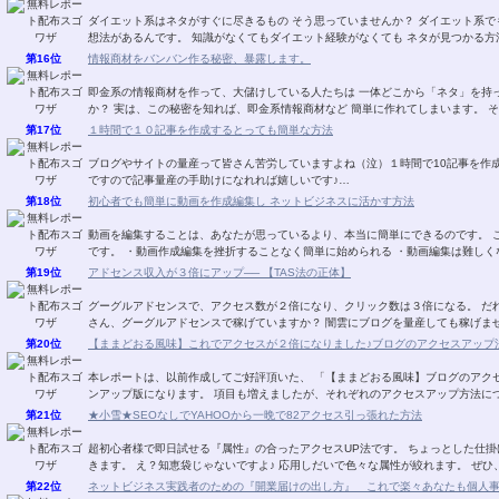
ダイエット系はネタがすぐに尽きるもの そう思っていませんか？ ダイエット系でも 無料レポートに書くネタが 次から次へと湧き出る発
想法があるんです。 知識がなくてもダイエット経験がなくても ネタが見つか
第16位
情報商材をバンバン作る秘密、暴露します。
即金系の情報商材を作って、大儲けしている人たちは 一体どこから「ネタ」を持ってきているのか？ その秘密を知りたくありません
か？ 実は、この秘密を知れ
第17位
１時間で１０記事を作成するとっても簡単な方法
ブログやサイトの量産って皆さん苦労していますよね（泣）１時間で10記事を作成すると
ですので記事量産の手助けになれれば嬉しいです♪…
第18位
初心者でも簡単に動画を作成編集し ネットビジネスに活かす方法
動画を編集することは、あなたが思っているより、本当に簡単にできるのです。 このレポートを読んで実行するメリットは以下のとおり
です。 ・動画作成編集を挫折することなく簡単に始められる ・動画編集は難し
第19位
アドセンス収入が３倍にアップ── 【TAS法の正体】
グーグルアドセンスで、アクセス数が２倍になり、クリック数は３倍になる。 だれも
さん、グーグルアドセンスで稼げていますか？ 闇雲にブログを量産
第20位
【ままどおる風味】これでアクセスが２倍になりました♪ブログのアクセスアップ法V
本レポートは、以前作成してご好評頂いた、 「【ままどおる風味】ブログのアクセ
ンアップ版になります。 項目も増えましたが、それぞれのアクセスアップ
第21位
★小雪★SEOなしでYAHOOから一晩で82アクセス引っ張れた方法
超初心者様で即日試せる『属性』の合ったアクセスUP法です。 ちょっとした仕掛けでザクザクあなたのブログにアクセスが 流れ込んで
きます。 え？知恵袋じゃない
第22位
ネットビジネス実践者のための『開業届けの出し方』 これで楽々あなたも個人