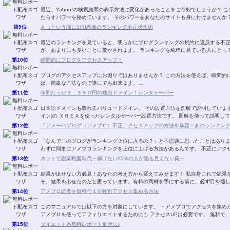
最近、Yahoo!の検索結果の表示方法に変化があったことをご存知でしょうか？ この変化は、ユーザーのクリック誘導に大きな変化をも
第9位
あっという間に1位!悪魔のランキング不正操作術
最近のランキングを見ていると、明らかにブログランキングの規約に違反する不
が、あまりにも多いことに驚かされます。 ランキングを純
第10位
瞬間的にブログをアクセスアップ！
ブログのアクセスアップにお困りではありませんか？ この方法を使えば、瞬間的にアクセスがあがります！ 一度、手順を覚えてしまえ
ば、簡単な方法なので誰にでも出来ます。…
第11位
年間たった３，３９０円の独自ドメイン！レンタサーバー
日本語ドメインも取れるバリュードメイン。 その設置方法を図解で説明しています。 ＶＡＬＵＥ－ＤＯＭＡＩＮ．ＣＯＭ(バリュ
イン)の ＸＲＥＡを使ったレンタルサーバー設置方
第12位
『アメーバブログ（アメブロ）不正アクセスアップの方法を暴露！あのランキン
「なんでこのブログがランキング上位に入るの？」と不思議に思ったことはありませんか？ 実は、トラフィックエクスチ
わずに簡単にアメブロランキン
第13位
ネットで副業戦国時代～稼げない95%の人が陥る見えない罠～
結果が出せない方必見！あなたの考え方から変えてみせます！ 私自身これで結果を出し、このレポートの内容を自分の物にできたからこ
そ、結果を出せたのだと思っています。有料の商材を手にする前に、必ず目を通
第14位
アメブロ読者を無料で１日数百アクセス集める方法
このマニュアルでは以下の方を対象にしています。 ・アメブロでアクセスを集めたい。 ・集めたいけど、有料ツールは使いたくない。
アメブロを使ってアフィリエイトするためにも アクセス
第15位
ダイエット系無料レポート量産法♪