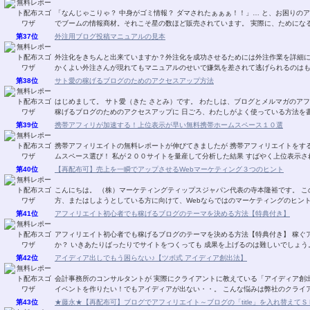
「なんじゃこりゃ？ 中身がゴミ情報？ ダマされたぁぁぁ！！」… と、お困りのア
でブームの情報商材。それこそ星の数ほど販売
第37位
外注用ブログ投稿マニュアルの見本
外注化をきちんと出来ていますか？外注化を成功させるためには外注作業を詳細
かくよい外注さんが現れてもマニュアルのせいで嫌気を差されて逃げられるのはも
第38位
サト愛の稼げるブログのためのアクセスアップ方法
はじめまして。 サト愛（きた さとみ）です。 わたしは、ブログとメルマガのアフィリエイトを 楽しんでいます。 このレポートでは、
稼げるブログのためのアクセスアップに 日ごろ、わたしがよく使っている方法を書
第39位
携帯アフィリが加速する！上位表示が早い無料携帯ホームスペース１０選
携帯アフィリエイトの無料レポートが伸びてきましたが 携帯アフィリエイトをす
ムスペース選び！ 私が２００サイトを量産して分析した結果 すばやく上位
第40位
【再配布可】売上を一瞬でアップさせるWebマーケティング３つのヒント
こんにちは。 （株）マーケティングティップスジャパン代表の寺本隆裕です。 このレポートでは、Webを使って何かを販売している
第41位
アフィリエイト初心者でも稼げるブログのテーマを決める方法【特典付き】
アフィリエイト初心者でも稼げるブログのテーマを決める方法【特典付き】 稼ぐアフィリエイトサイトのテーマの決め方は ご存じです
第42位
アイディア出しでもう困らない♪【ツボ式 アイディア創出法】
会計事務所のコンサルタントが 実際にクライアントに教えている「アイディア創出法」です。 ★あ～企画を考えない
イベントを作りたい！でもアイディアが出ない・・。 
第43位
★藤永★【再配布可】ブログでアフィリエイト～ブログの「title」を入れ替えてＳＥＯ対