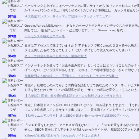
ページランクを上げるにはページランクの高いサイトから 被リンクされるコトが重要です。 でも、被リンク先を探す
か？ ページランク４以上！即リンクOK！のサイ
第2位
４大検索エンジン・サイトマップ登録パーフェクトマニュアル
Google,Yahoo,MSN,Askへ、 あなたのページをサクサクインデックスさせる方法。 2007年5月現在、日本におけるサイトマップ利
関しては、 最も詳しいレポートだと思います。 １．Sitemaps.org形式…
第3位
アドセンスを極める２２ヶ条
貴方はアドセンスで稼げていますか？ アドセンスで稼ぐための２２ヶ条をお教え
フは充実したものになるでしょう！ ぜひ、手にとって読んでみてください！…
第4位
ネットでお金を生み出し続ける 最後の方法
インターネットを使って「お金を生み出す」 ということはどういうことなのか？ インターネットビジネスを始めたほとんどの人が 「稼
げていない」という現実があります。 それは、この思考形態がないからに
第5位
作業時間を５倍短縮して、手間なし、リスクなし、ラクラク作業で
知識０、経験なしの人でも、この内容を読むだけであなたのインターネットビジネスの「販売力」が
第6位
【∫ÅЯÅ式】即効！昨今噂の日本語ドメインを無料ブログで使う方法！
最近、日本語ドメインがYAHOO に強い！という、 噂が流れてますよね。 【それは事実のようです！】 というのは、 ＳＥＯを掛け、コ
ツコツ上位表示しているサイトを出し抜いて、 日本語ドメインを使っている
第7位
【動画マニュアル付き】 遂にSEOを超えた!!たった9分で1日3000アクセス
『SEO対策をしたけど、アクセスが増えない・・・』 『SEO対策をするほどのお金も無い・・・』 もう、こ
せん。 SEO対策をしてもアクセスが増えなかったサイトが、 毎日3000アクセ
第8位
Yahoo!の仕様が変わった！あなたのサイトは大丈夫？