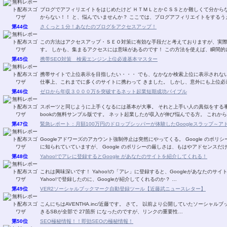
ブログでアフィリエイトをはじめたけど ＨＴＭＬとかＣＳＳとか難しくて分からない！！ 自分のやりたいことがどうすればできるか分
からない！！ と、悩んでいませんか？ ここでは、ブログアフィリエイトをす
第44位
さくっと１分！あなたのブログをアクセスアップ！
この方法はアクセスアップ・ＳＥＯ対策に有効な手段だと考えておりますが、実
す。 しかも、集まるアクセスには意味があるのです！
第45位
携帯SEO対策 検索エンジン上位必達基本マスター
携帯サイトで上位表示を目指したい・・・ でも、なかなか検索上位に表示されない・・・。 そのようなお話をよく耳に
仕事上、これまでに多くのサイトに携わって きました。 し
第46位
ゼロから年収３０００万を突破するネット起業短期成功バイブル
スポーツと同じように上手くなるには基本が大事。 それと上手い人の真似をする事。 ゼロから年収３０００万を稼ぎ出す宮川明さん
bookの無料サンプル版です。 ネット起業したが収入が伸び悩んでる方。
第47位
緊急レポート：月額100万円のドロップシッパーが体験したGoogleスラップ～
Googleアドワーズのアカウント強制停止は突然にやってくる。 Google のポリシーが非常に厳しいことは、 アドセンスなどで多くの方
に知られていていますが、 Google のポリシーの厳しさは、もはやアドセンス
第48位
Yahoo!でアレに登録するとGoogle があなたのサイトを紹介してくれる！
これは興味深いです！ Yahoo!の「アレ」に登録すると、Googleがあなたのサイトを紹介してくれます！ Yahoo!の「アレ」とは？ 何故
Yahoo!で登録したのに、Googleが紹介してくれるのか？ …
第49位
VER2ソーシャルブックマーク自動登録ツール【近藤武ニュースレター】
こんにちはAVENTHA.inc/近藤です。 さて。 以前より公開していたソーシャルブックマークソフトがバージョンアップしました。 登録で
きるSBが全部で 27箇所 になったのですが、リンクの重要性…
第50位
SEO極秘情報！！即効SEOの極秘情報！