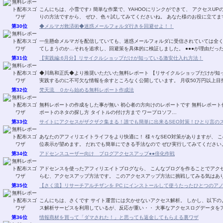
こんにちは、小雪です♪ 簡単な作業で、YAHOOにリンクができて、 アクセスUPの即効性のある方法です。 4／16日にスタートしたばか
りの方法ですから、 ぜひ、色々試してみてくださいね。 あなた様のお
第30位
◆メルマガ救済術◆迷惑メールフォルダ行きを回避せよ！！
一生懸命メルマガを配信していても、迷惑メールフォルダに受信されていては全
てしまうのか…それを追求し、回避
第31位
【実践編:6月分】リサイクルショップだけが知っている激安仕入れ方法！
◆川島和正氏◆より推奨いただいた無料レポート 【リサイクルショップだけが知
実践するのに不可欠な情報を余すところなく公開しています。 月収50万円以上
第32位
梵天流 ０から始める無料レポート作成法
無料レポートの作成をした事が無い 初心者の方向けのレポートです 無料レポート作成に必要な 各種フリーソフトのインストールから レ
ポートのネタの探し方 タイトルの付け方まで ワープロソフ…
第33位
サイトにアクセスがザクザク集まる！誰でも簡単に出来るSEO対策！ひとり言の
あなたのアフィリエイトライフをより快適に！ 様々なSEO対策がありますが、 このレポートに書いてあるSEO対策でも 結構な確率で上
第34位
アドセンスユーザー向け ブログアクセスアップ●●倍化作戦
アドセンスを使ったアフィリエイトブログなら、 こんなブログを作ることでアクセスアップする 方法があります。 大きな夢と期待の膨
らむ、アクセスアップ方法です。 このアクセスアップ方法に挑戦してみ
第35位
【さく流】リサーチアルチザンを PC にインストールして使うたったひとつのア
こんにちは、さくです サイト運営には欠かせないアクセス解析。 しかし、以下のような思いや悩みをお持ちではありませんか？ アクセ
ス解析サービスを利用しているが、反応が重い・・ 大事なアクセスログデ
第36位
情報商材を買って「ダマされた！」と思っても返金してもらえる裏ワザ