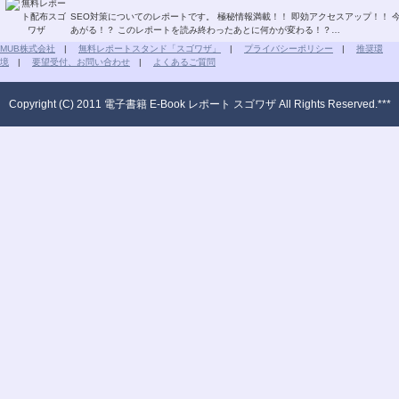
SEO対策についてのレポートです。 極秘情報満載！！ 即効アクセスアップ！！ 今すぐSEO対策！！ グーグルページランクもどんどん
あがる！？ このレポートを読み終わったあとに何かが変わる！？…
MUB株式会社
|
無料レポートスタンド「スゴワザ」
|
プライバシーポリシー
|
推奨環
境
|
要望受付、お問い合わせ
|
よくあるご質問
Copyright (C) 2011 電子書籍 E-Book レポート スゴワザ All Rights Reserved.***