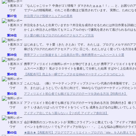
「なんじゃこりゃ？ 中身がゴミ情報？ ダマされたぁぁぁ！！」… と、お困りのア
でブームの情報商材。それこそ星の数ほど販売
第37位
外注用ブログ投稿マニュアルの見本
外注化をきちんと出来ていますか？外注化を成功させるためには外注作業を詳細
かくよい外注さんが現れてもマニュアルのせいで嫌気を差されて逃げられるのはも
第38位
サト愛の稼げるブログのためのアクセスアップ方法
はじめまして。 サト愛（きた さとみ）です。 わたしは、ブログとメルマガのアフィリエイトを 楽しんでいます。 このレポートでは、
稼げるブログのためのアクセスアップに 日ごろ、わたしがよく使っている方法を書
第39位
携帯アフィリが加速する！上位表示が早い無料携帯ホームスペース１０選
携帯アフィリエイトの無料レポートが伸びてきましたが 携帯アフィリエイトをす
ムスペース選び！ 私が２００サイトを量産して分析した結果 すばやく上位
第40位
【再配布可】売上を一瞬でアップさせるWebマーケティング３つのヒント
こんにちは。 （株）マーケティングティップスジャパン代表の寺本隆裕です。 このレポートでは、Webを使って何かを販売している
第41位
アフィリエイト初心者でも稼げるブログのテーマを決める方法【特典付き】
アフィリエイト初心者でも稼げるブログのテーマを決める方法【特典付き】 稼ぐアフィリエイトサイトのテーマの決め方は ご存じです
第42位
アイディア出しでもう困らない♪【ツボ式 アイディア創出法】
会計事務所のコンサルタントが 実際にクライアントに教えている「アイディア創出法」です。 ★あ～企画を考えない
イベントを作りたい！でもアイディアが出ない・・。 
第43位
★藤永★【再配布可】ブログでアフィリエイト～ブログの「title」を入れ替えてＳＥＯ対