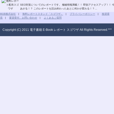
SEO対策についてのレポートです。 極秘情報満載！！ 即効アクセスアップ！！ 今すぐSEO対策！！ グーグルページランクもどんどん
あがる！？ このレポートを読み終わったあとに何かが変わる！？…
MUB株式会社
|
無料レポートスタンド「スゴワザ」
|
プライバシーポリシー
|
推奨環
境
|
要望受付、お問い合わせ
|
よくあるご質問
Copyright (C) 2011 電子書籍 E-Book レポート スゴワザ All Rights Reserved.***