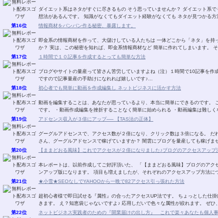
ダイエット系はネタがすぐに尽きるもの そう思っていませんか？ ダイエット系でも 無料レポートに書くネタが 次から次へと湧き出る発
想法があるんです。 知識がなくてもダイエット経験がなくても ネタが見つか
第16位
情報商材をバンバン作る秘密、暴露します。
即金系の情報商材を作って、大儲けしている人たちは 一体どこから「ネタ」を持ってきているのか？ その秘密を知りたくありません
か？ 実は、この秘密を知れ
第17位
１時間で１０記事を作成するとっても簡単な方法
ブログやサイトの量産って皆さん苦労していますよね（泣）１時間で10記事を作成すると
ですので記事量産の手助けになれれば嬉しいです♪…
第18位
初心者でも簡単に動画を作成編集し ネットビジネスに活かす方法
動画を編集することは、あなたが思っているより、本当に簡単にできるのです。 このレポートを読んで実行するメリットは以下のとおり
です。 ・動画作成編集を挫折することなく簡単に始められる ・動画編集は難し
第19位
アドセンス収入が３倍にアップ── 【TAS法の正体】
グーグルアドセンスで、アクセス数が２倍になり、クリック数は３倍になる。 だれも
さん、グーグルアドセンスで稼げていますか？ 闇雲にブログを量産
第20位
【ままどおる風味】これでアクセスが２倍になりました♪ブログのアクセスアップ法V
本レポートは、以前作成してご好評頂いた、 「【ままどおる風味】ブログのアクセ
ンアップ版になります。 項目も増えましたが、それぞれのアクセスアップ
第21位
★小雪★SEOなしでYAHOOから一晩で82アクセス引っ張れた方法
超初心者様で即日試せる『属性』の合ったアクセスUP法です。 ちょっとした仕掛けでザクザクあなたのブログにアクセスが 流れ込んで
きます。 え？知恵袋じゃない
第22位
ネットビジネス実践者のための『開業届けの出し方』 これで楽々あなたも個人