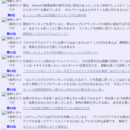
最近、Yahoo!の検索結果の表示方法に変化があったことをご存知でしょうか？ この変化は、ユーザーのクリック誘導に大きな変化をも
第9位
あっという間に1位!悪魔のランキング不正操作術
最近のランキングを見ていると、明らかにブログランキングの規約に違反する不
が、あまりにも多いことに驚かされます。 ランキングを純
第10位
瞬間的にブログをアクセスアップ！
ブログのアクセスアップにお困りではありませんか？ この方法を使えば、瞬間的にアクセスがあがります！ 一度、手順を覚えてしまえ
ば、簡単な方法なので誰にでも出来ます。…
第11位
年間たった３，３９０円の独自ドメイン！レンタサーバー
日本語ドメインも取れるバリュードメイン。 その設置方法を図解で説明しています。 ＶＡＬＵＥ－ＤＯＭＡＩＮ．ＣＯＭ(バリュ
イン)の ＸＲＥＡを使ったレンタルサーバー設置方
第12位
『アメーバブログ（アメブロ）不正アクセスアップの方法を暴露！あのランキン
「なんでこのブログがランキング上位に入るの？」と不思議に思ったことはありませんか？ 実は、トラフィックエクスチ
わずに簡単にアメブロランキン
第13位
ネットで副業戦国時代～稼げない95%の人が陥る見えない罠～
結果が出せない方必見！あなたの考え方から変えてみせます！ 私自身これで結果を出し、このレポートの内容を自分の物にできたからこ
そ、結果を出せたのだと思っています。有料の商材を手にする前に、必ず目を通
第14位
アメブロ読者を無料で１日数百アクセス集める方法
このマニュアルでは以下の方を対象にしています。 ・アメブロでアクセスを集めたい。 ・集めたいけど、有料ツールは使いたくない。
アメブロを使ってアフィリエイトするためにも アクセス
第15位
ダイエット系無料レポート量産法♪