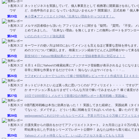
ネットビジネスを実践していて、個人事業主として 税務署に開業届けを出していない人はいませんか？ ま
ど、白色申告のままに なっている方はいませんか？ 開業届
第23位
★小雪★アフィリエイトQ&A『出来ない理由をやっつけます！』
メルマガ読者様から頂いた アフィリエイトに関する『疑問』『質問』『不安』 メルマガ・ブ
とめてみました。 『出来ない理由』を無くします♪ この無料レ
第24位
いのたのキーワード強化講座
キーワードの使い方はSEOにおいてメインとも言えるほど重要な意味を持ちます。 狙ったキーワードで検索エンジンに上位表示させ
めのコツについて解説します。 検索エンジン経由でどんどん訪問者が
第25位
新技SEO！Yahoo!検索結果のブックマーク登録者数表示に対応せよ！！
６月１４日にYahoo!の検索結果にブックマーク登録数が表示されるようになり
非常に簡単な作業をするだけでＯＫ！ 知らない人はヤバイかも・・・…
第26位
ヤフオ●ツイッターでつぶやいて稼ぐ情報商材レビューサイト作成方法【２４８０
ネットビジネスといえば真っ先に思いつくのが アフィリエイト・・・・ ですがアフィリエイトでも こんな オークション系はいかがです
か オークション系もおりまぜて いろんな方法で稼いでみませんか？ 稼
第27位
10日で1000部ＤＬメルぞうで新着2位の無料レポート配布戦略～実践編～
0億円配布戦略は本当に効果があった！！ 実践してきた経緯と、 実践結果（タイトル）までを書いています♪ いやぁ。 ちゃんと、戦略立
てないと、ダメですよ。 どういう風に戦略を立てればいいのかも、書いたの
第28位
webpowersのこれだけやったらシリーズ２ 予算０円でも２０万稼ぐアフィリエ
介護失業からの脱出をかけてアフィリエイトスタート。２カ月目には２０万の収
第29位
Yahooとメッチャ仲良くなって、いっぱいアクセスを送ってもらう方法