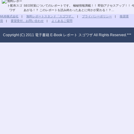
SEO対策についてのレポートです。 極秘情報満載！！ 即効アクセスアップ！！ 今すぐSEO対策！！ グーグルページランクもどんどん
あがる！？ このレポートを読み終わったあとに何かが変わる！？…
MUB株式会社
|
無料レポートスタンド「スゴワザ」
|
プライバシーポリシー
|
推奨環
境
|
要望受付、お問い合わせ
|
よくあるご質問
Copyright (C) 2011 電子書籍 E-Book レポート スゴワザ All Rights Reserved.***