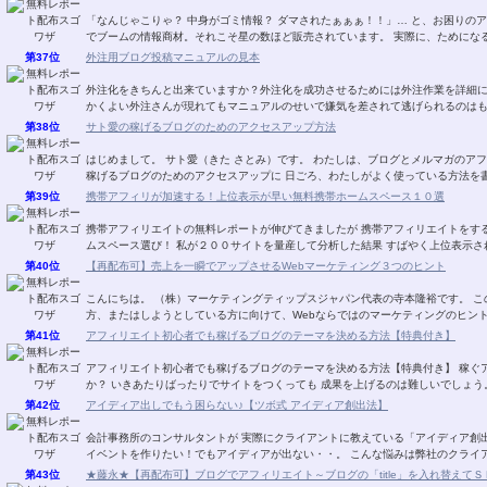
「なんじゃこりゃ？ 中身がゴミ情報？ ダマされたぁぁぁ！！」… と、お困りのア
でブームの情報商材。それこそ星の数ほど販売
第37位
外注用ブログ投稿マニュアルの見本
外注化をきちんと出来ていますか？外注化を成功させるためには外注作業を詳細
かくよい外注さんが現れてもマニュアルのせいで嫌気を差されて逃げられるのはも
第38位
サト愛の稼げるブログのためのアクセスアップ方法
はじめまして。 サト愛（きた さとみ）です。 わたしは、ブログとメルマガのアフィリエイトを 楽しんでいます。 このレポートでは、
稼げるブログのためのアクセスアップに 日ごろ、わたしがよく使っている方法を書
第39位
携帯アフィリが加速する！上位表示が早い無料携帯ホームスペース１０選
携帯アフィリエイトの無料レポートが伸びてきましたが 携帯アフィリエイトをす
ムスペース選び！ 私が２００サイトを量産して分析した結果 すばやく上位
第40位
【再配布可】売上を一瞬でアップさせるWebマーケティング３つのヒント
こんにちは。 （株）マーケティングティップスジャパン代表の寺本隆裕です。 このレポートでは、Webを使って何かを販売している
第41位
アフィリエイト初心者でも稼げるブログのテーマを決める方法【特典付き】
アフィリエイト初心者でも稼げるブログのテーマを決める方法【特典付き】 稼ぐアフィリエイトサイトのテーマの決め方は ご存じです
第42位
アイディア出しでもう困らない♪【ツボ式 アイディア創出法】
会計事務所のコンサルタントが 実際にクライアントに教えている「アイディア創出法」です。 ★あ～企画を考えない
イベントを作りたい！でもアイディアが出ない・・。 
第43位
★藤永★【再配布可】ブログでアフィリエイト～ブログの「title」を入れ替えてＳＥＯ対