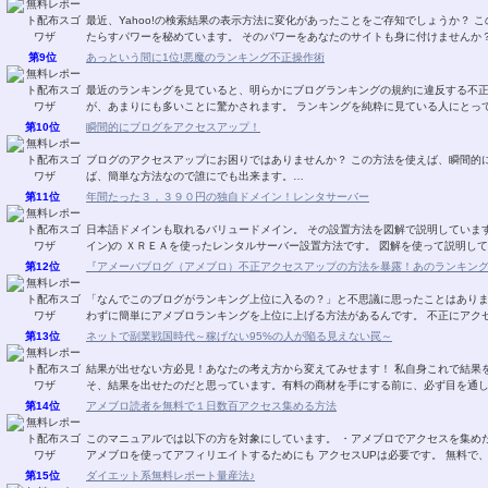
最近、Yahoo!の検索結果の表示方法に変化があったことをご存知でしょうか？ この変化は、ユーザーのクリック誘導に大きな変化をも
第9位
あっという間に1位!悪魔のランキング不正操作術
最近のランキングを見ていると、明らかにブログランキングの規約に違反する不
が、あまりにも多いことに驚かされます。 ランキングを純
第10位
瞬間的にブログをアクセスアップ！
ブログのアクセスアップにお困りではありませんか？ この方法を使えば、瞬間的にアクセスがあがります！ 一度、手順を覚えてしまえ
ば、簡単な方法なので誰にでも出来ます。…
第11位
年間たった３，３９０円の独自ドメイン！レンタサーバー
日本語ドメインも取れるバリュードメイン。 その設置方法を図解で説明しています。 ＶＡＬＵＥ－ＤＯＭＡＩＮ．ＣＯＭ(バリュ
イン)の ＸＲＥＡを使ったレンタルサーバー設置方
第12位
『アメーバブログ（アメブロ）不正アクセスアップの方法を暴露！あのランキン
「なんでこのブログがランキング上位に入るの？」と不思議に思ったことはありませんか？ 実は、トラフィックエクスチ
わずに簡単にアメブロランキン
第13位
ネットで副業戦国時代～稼げない95%の人が陥る見えない罠～
結果が出せない方必見！あなたの考え方から変えてみせます！ 私自身これで結果を出し、このレポートの内容を自分の物にできたからこ
そ、結果を出せたのだと思っています。有料の商材を手にする前に、必ず目を通
第14位
アメブロ読者を無料で１日数百アクセス集める方法
このマニュアルでは以下の方を対象にしています。 ・アメブロでアクセスを集めたい。 ・集めたいけど、有料ツールは使いたくない。
アメブロを使ってアフィリエイトするためにも アクセス
第15位
ダイエット系無料レポート量産法♪