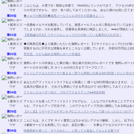
こんにちは、小雪です♪ 簡単な作業で、YAHOOにリンクができて、 アクセスUPの即効性のある方法です。 4／16日にスタートしたばか
りの方法ですから、 ぜひ、色々試してみてくださいね。 あなた様のお
第30位
◆メルマガ救済術◆迷惑メールフォルダ行きを回避せよ！！
一生懸命メルマガを配信していても、迷惑メールフォルダに受信されていては全
てしまうのか…それを追求し、回避
第31位
【実践編:6月分】リサイクルショップだけが知っている激安仕入れ方法！
◆川島和正氏◆より推奨いただいた無料レポート 【リサイクルショップだけが知
実践するのに不可欠な情報を余すところなく公開しています。 月収50万円以上
第32位
梵天流 ０から始める無料レポート作成法
無料レポートの作成をした事が無い 初心者の方向けのレポートです 無料レポート作成に必要な 各種フリーソフトのインストールから レ
ポートのネタの探し方 タイトルの付け方まで ワープロソフ…
第33位
サイトにアクセスがザクザク集まる！誰でも簡単に出来るSEO対策！ひとり言の
あなたのアフィリエイトライフをより快適に！ 様々なSEO対策がありますが、 このレポートに書いてあるSEO対策でも 結構な確率で上
第34位
アドセンスユーザー向け ブログアクセスアップ●●倍化作戦
アドセンスを使ったアフィリエイトブログなら、 こんなブログを作ることでアクセスアップする 方法があります。 大きな夢と期待の膨
らむ、アクセスアップ方法です。 このアクセスアップ方法に挑戦してみ
第35位
【さく流】リサーチアルチザンを PC にインストールして使うたったひとつのア
こんにちは、さくです サイト運営には欠かせないアクセス解析。 しかし、以下のような思いや悩みをお持ちではありませんか？ アクセ
ス解析サービスを利用しているが、反応が重い・・ 大事なアクセスログデ
第36位
情報商材を買って「ダマされた！」と思っても返金してもらえる裏ワザ