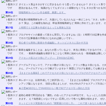
ダイエット系はネタがすぐに尽きるもの そう思っていませんか？ ダイエット系でも 無料レポートに書くネタが 次から次へと湧き出る発
想法があるんです。 知識がなくてもダイエット経験がなくても ネタが見つか
第16位
情報商材をバンバン作る秘密、暴露します。
即金系の情報商材を作って、大儲けしている人たちは 一体どこから「ネタ」を持ってきているのか？ その秘密を知りたくありません
か？ 実は、この秘密を知れ
第17位
１時間で１０記事を作成するとっても簡単な方法
ブログやサイトの量産って皆さん苦労していますよね（泣）１時間で10記事を作成すると
ですので記事量産の手助けになれれば嬉しいです♪…
第18位
初心者でも簡単に動画を作成編集し ネットビジネスに活かす方法
動画を編集することは、あなたが思っているより、本当に簡単にできるのです。 このレポートを読んで実行するメリットは以下のとおり
です。 ・動画作成編集を挫折することなく簡単に始められる ・動画編集は難し
第19位
アドセンス収入が３倍にアップ── 【TAS法の正体】
グーグルアドセンスで、アクセス数が２倍になり、クリック数は３倍になる。 だれも
さん、グーグルアドセンスで稼げていますか？ 闇雲にブログを量産
第20位
【ままどおる風味】これでアクセスが２倍になりました♪ブログのアクセスアップ法V
本レポートは、以前作成してご好評頂いた、 「【ままどおる風味】ブログのアクセ
ンアップ版になります。 項目も増えましたが、それぞれのアクセスアップ
第21位
★小雪★SEOなしでYAHOOから一晩で82アクセス引っ張れた方法
超初心者様で即日試せる『属性』の合ったアクセスUP法です。 ちょっとした仕掛けでザクザクあなたのブログにアクセスが 流れ込んで
きます。 え？知恵袋じゃない
第22位
ネットビジネス実践者のための『開業届けの出し方』 これで楽々あなたも個人