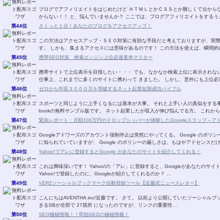
ブログでアフィリエイトをはじめたけど ＨＴＭＬとかＣＳＳとか難しくて分からない！！ 自分のやりたいことがどうすればできるか分
からない！！ と、悩んでいませんか？ ここでは、ブログアフィリエイトをす
第44位
さくっと１分！あなたのブログをアクセスアップ！
この方法はアクセスアップ・ＳＥＯ対策に有効な手段だと考えておりますが、実
す。 しかも、集まるアクセスには意味があるのです！
第45位
携帯SEO対策 検索エンジン上位必達基本マスター
携帯サイトで上位表示を目指したい・・・ でも、なかなか検索上位に表示されない・・・。 そのようなお話をよく耳に
仕事上、これまでに多くのサイトに携わって きました。 し
第46位
ゼロから年収３０００万を突破するネット起業短期成功バイブル
スポーツと同じように上手くなるには基本が大事。 それと上手い人の真似をする事。 ゼロから年収３０００万を稼ぎ出す宮川明さん
bookの無料サンプル版です。 ネット起業したが収入が伸び悩んでる方。
第47位
緊急レポート：月額100万円のドロップシッパーが体験したGoogleスラップ～
Googleアドワーズのアカウント強制停止は突然にやってくる。 Google のポリシーが非常に厳しいことは、 アドセンスなどで多くの方
に知られていていますが、 Google のポリシーの厳しさは、もはやアドセンス
第48位
Yahoo!でアレに登録するとGoogle があなたのサイトを紹介してくれる！
これは興味深いです！ Yahoo!の「アレ」に登録すると、Googleがあなたのサイトを紹介してくれます！ Yahoo!の「アレ」とは？ 何故
Yahoo!で登録したのに、Googleが紹介してくれるのか？ …
第49位
VER2ソーシャルブックマーク自動登録ツール【近藤武ニュースレター】
こんにちはAVENTHA.inc/近藤です。 さて。 以前より公開していたソーシャルブックマークソフトがバージョンアップしました。 登録で
きるSBが全部で 27箇所 になったのですが、リンクの重要性…
第50位
SEO極秘情報！！即効SEOの極秘情報！