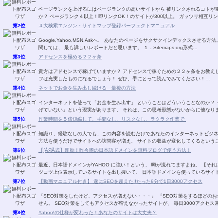
ページランクを上げるにはページランクの高いサイトから 被リンクされるコトが重要です。 でも、被リンク先を探す
か？ ページランク４以上！即リンクOK！のサイ
第2位
４大検索エンジン・サイトマップ登録パーフェクトマニュアル
Google,Yahoo,MSN,Askへ、 あなたのページをサクサクインデックスさせる方法。 2007年5月現在、日本におけるサイトマップ利
関しては、 最も詳しいレポートだと思います。 １．Sitemaps.org形式…
第3位
アドセンスを極める２２ヶ条
貴方はアドセンスで稼げていますか？ アドセンスで稼ぐための２２ヶ条をお教え
フは充実したものになるでしょう！ ぜひ、手にとって読んでみてください！…
第4位
ネットでお金を生み出し続ける 最後の方法
インターネットを使って「お金を生み出す」 ということはどういうことなのか？ インターネットビジネスを始めたほとんどの人が 「稼
げていない」という現実があります。 それは、この思考形態がないからに
第5位
作業時間を５倍短縮して、手間なし、リスクなし、ラクラク作業で
知識０、経験なしの人でも、この内容を読むだけであなたのインターネットビジネスの「販売力」が
第6位
【∫ÅЯÅ式】即効！昨今噂の日本語ドメインを無料ブログで使う方法！
最近、日本語ドメインがYAHOO に強い！という、 噂が流れてますよね。 【それは事実のようです！】 というのは、 ＳＥＯを掛け、コ
ツコツ上位表示しているサイトを出し抜いて、 日本語ドメインを使っている
第7位
【動画マニュアル付き】 遂にSEOを超えた!!たった9分で1日3000アクセス
『SEO対策をしたけど、アクセスが増えない・・・』 『SEO対策をするほどのお金も無い・・・』 もう、こ
せん。 SEO対策をしてもアクセスが増えなかったサイトが、 毎日3000アクセ
第8位
Yahoo!の仕様が変わった！あなたのサイトは大丈夫？