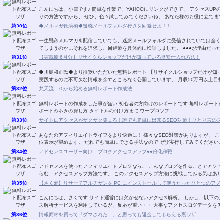
こんにちは、小雪です♪ 簡単な作業で、YAHOOにリンクができて、 アクセスUPの即効性のある方法です。 4／16日にスタートしたばか
りの方法ですから、 ぜひ、色々試してみてくださいね。 あなた様のお
第30位
◆メルマガ救済術◆迷惑メールフォルダ行きを回避せよ！！
一生懸命メルマガを配信していても、迷惑メールフォルダに受信されていては全
てしまうのか…それを追求し、回避
第31位
【実践編:6月分】リサイクルショップだけが知っている激安仕入れ方法！
◆川島和正氏◆より推奨いただいた無料レポート 【リサイクルショップだけが知
実践するのに不可欠な情報を余すところなく公開しています。 月収50万円以上
第32位
梵天流 ０から始める無料レポート作成法
無料レポートの作成をした事が無い 初心者の方向けのレポートです 無料レポート作成に必要な 各種フリーソフトのインストールから レ
ポートのネタの探し方 タイトルの付け方まで ワープロソフ…
第33位
サイトにアクセスがザクザク集まる！誰でも簡単に出来るSEO対策！ひとり言の
あなたのアフィリエイトライフをより快適に！ 様々なSEO対策がありますが、 このレポートに書いてあるSEO対策でも 結構な確率で上
第34位
アドセンスユーザー向け ブログアクセスアップ●●倍化作戦
アドセンスを使ったアフィリエイトブログなら、 こんなブログを作ることでアクセスアップする 方法があります。 大きな夢と期待の膨
らむ、アクセスアップ方法です。 このアクセスアップ方法に挑戦してみ
第35位
【さく流】リサーチアルチザンを PC にインストールして使うたったひとつのア
こんにちは、さくです サイト運営には欠かせないアクセス解析。 しかし、以下のような思いや悩みをお持ちではありませんか？ アクセ
ス解析サービスを利用しているが、反応が重い・・ 大事なアクセスログデ
第36位
情報商材を買って「ダマされた！」と思っても返金してもらえる裏ワザ