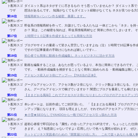
ダイエット系はネタがすぐに尽きるもの そう思っていませんか？ ダイエット系でも 無料レポートに書くネタが 次から次へと湧き出る発
想法があるんです。 知識がなくてもダイエット経験がなくても ネタが見つか
第16位
情報商材をバンバン作る秘密、暴露します。
即金系の情報商材を作って、大儲けしている人たちは 一体どこから「ネタ」を持ってきているのか？ その秘密を知りたくありません
か？ 実は、この秘密を知れ
第17位
１時間で１０記事を作成するとっても簡単な方法
ブログやサイトの量産って皆さん苦労していますよね（泣）１時間で10記事を作成すると
ですので記事量産の手助けになれれば嬉しいです♪…
第18位
初心者でも簡単に動画を作成編集し ネットビジネスに活かす方法
動画を編集することは、あなたが思っているより、本当に簡単にできるのです。 このレポートを読んで実行するメリットは以下のとおり
です。 ・動画作成編集を挫折することなく簡単に始められる ・動画編集は難し
第19位
アドセンス収入が３倍にアップ── 【TAS法の正体】
グーグルアドセンスで、アクセス数が２倍になり、クリック数は３倍になる。 だれも
さん、グーグルアドセンスで稼げていますか？ 闇雲にブログを量産
第20位
【ままどおる風味】これでアクセスが２倍になりました♪ブログのアクセスアップ法V
本レポートは、以前作成してご好評頂いた、 「【ままどおる風味】ブログのアクセ
ンアップ版になります。 項目も増えましたが、それぞれのアクセスアップ
第21位
★小雪★SEOなしでYAHOOから一晩で82アクセス引っ張れた方法
超初心者様で即日試せる『属性』の合ったアクセスUP法です。 ちょっとした仕掛けでザクザクあなたのブログにアクセスが 流れ込んで
きます。 え？知恵袋じゃない
第22位
ネットビジネス実践者のための『開業届けの出し方』 これで楽々あなたも個人