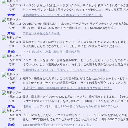
ページランクを上げるにはページランクの高いサイトから 被リンクされるコトが重要です。 でも、被リンク先を探す
か？ ページランク４以上！即リンクOK！のサイ
第2位
４大検索エンジン・サイトマップ登録パーフェクトマニュアル
Google,Yahoo,MSN,Askへ、 あなたのページをサクサクインデックスさせる方法。 2007年5月現在、日本におけるサイトマップ利
関しては、 最も詳しいレポートだと思います。 １．Sitemaps.org形式…
第3位
アドセンスを極める２２ヶ条
貴方はアドセンスで稼げていますか？ アドセンスで稼ぐための２２ヶ条をお教え
フは充実したものになるでしょう！ ぜひ、手にとって読んでみてください！…
第4位
ネットでお金を生み出し続ける 最後の方法
インターネットを使って「お金を生み出す」 ということはどういうことなのか？ インターネットビジネスを始めたほとんどの人が 「稼
げていない」という現実があります。 それは、この思考形態がないからに
第5位
作業時間を５倍短縮して、手間なし、リスクなし、ラクラク作業で
知識０、経験なしの人でも、この内容を読むだけであなたのインターネットビジネスの「販売力」が
第6位
【∫ÅЯÅ式】即効！昨今噂の日本語ドメインを無料ブログで使う方法！
最近、日本語ドメインがYAHOO に強い！という、 噂が流れてますよね。 【それは事実のようです！】 というのは、 ＳＥＯを掛け、コ
ツコツ上位表示しているサイトを出し抜いて、 日本語ドメインを使っている
第7位
【動画マニュアル付き】 遂にSEOを超えた!!たった9分で1日3000アクセス
『SEO対策をしたけど、アクセスが増えない・・・』 『SEO対策をするほどのお金も無い・・・』 もう、こ
せん。 SEO対策をしてもアクセスが増えなかったサイトが、 毎日3000アクセ
第8位
Yahoo!の仕様が変わった！あなたのサイトは大丈夫？