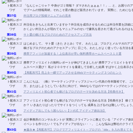
「なんじゃこりゃ？ 中身がゴミ情報？ ダマされたぁぁぁ！！」… と、お困りのア
でブームの情報商材。それこそ星の数ほど販売
第37位
外注用ブログ投稿マニュアルの見本
外注化をきちんと出来ていますか？外注化を成功させるためには外注作業を詳細
かくよい外注さんが現れてもマニュアルのせいで嫌気を差されて逃げられるのはも
第38位
サト愛の稼げるブログのためのアクセスアップ方法
はじめまして。 サト愛（きた さとみ）です。 わたしは、ブログとメルマガのアフィリエイトを 楽しんでいます。 このレポートでは、
稼げるブログのためのアクセスアップに 日ごろ、わたしがよく使っている方法を書
第39位
携帯アフィリが加速する！上位表示が早い無料携帯ホームスペース１０選
携帯アフィリエイトの無料レポートが伸びてきましたが 携帯アフィリエイトをす
ムスペース選び！ 私が２００サイトを量産して分析した結果 すばやく上位
第40位
【再配布可】売上を一瞬でアップさせるWebマーケティング３つのヒント
こんにちは。 （株）マーケティングティップスジャパン代表の寺本隆裕です。 このレポートでは、Webを使って何かを販売している
第41位
アフィリエイト初心者でも稼げるブログのテーマを決める方法【特典付き】
アフィリエイト初心者でも稼げるブログのテーマを決める方法【特典付き】 稼ぐアフィリエイトサイトのテーマの決め方は ご存じです
第42位
アイディア出しでもう困らない♪【ツボ式 アイディア創出法】
会計事務所のコンサルタントが 実際にクライアントに教えている「アイディア創出法」です。 ★あ～企画を考えない
イベントを作りたい！でもアイディアが出ない・・。 
第43位
★藤永★【再配布可】ブログでアフィリエイト～ブログの「title」を入れ替えてＳＥＯ対