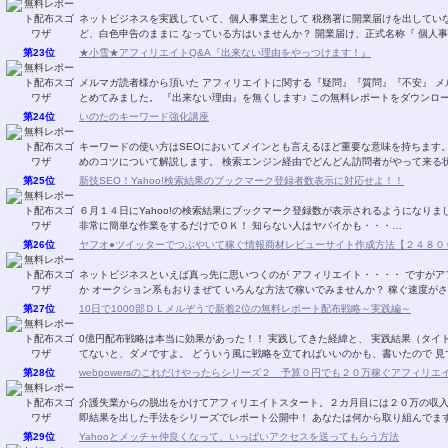
ネットビジネスを実践していて、個人事業主として 税務署に開業届けを出していない人はいませんか？ ま
ど、白色申告のままに なっている方はいませんか？ 開業届
第23位
★小雪★アフィリエイトQ&A『出来ない理由をやっつけます！』
メルマガ読者様から頂いた アフィリエイトに関する『疑問』『質問』『不安』 メルマガ・ブ
とめてみました。 『出来ない理由』を無くします♪ この無料レ
第24位
いのたのキーワード強化講座
キーワードの使い方はSEOにおいてメインとも言えるほど重要な意味を持ちます。 狙ったキーワードで検索エンジンに上位表示させ
めのコツについて解説します。 検索エンジン経由でどんどん訪問者が
第25位
新技SEO！Yahoo!検索結果のブックマーク登録者数表示に対応せよ！！
６月１４日にYahoo!の検索結果にブックマーク登録数が表示されるようになり
非常に簡単な作業をするだけでＯＫ！ 知らない人はヤバイかも・・・…
第26位
ヤフオ●ツイッターでつぶやいて稼ぐ情報商材レビューサイト作成方法【２４８０
ネットビジネスといえば真っ先に思いつくのが アフィリエイト・・・・ ですがアフィリエイトでも こんな オークション系はいかがです
か オークション系もおりまぜて いろんな方法で稼いでみませんか？ 稼
第27位
10日で1000部ＤＬメルぞうで新着2位の無料レポート配布戦略～実践編～
0億円配布戦略は本当に効果があった！！ 実践してきた経緯と、 実践結果（タイトル）までを書いています♪ いやぁ。 ちゃんと、戦略立
てないと、ダメですよ。 どういう風に戦略を立てればいいのかも、書いたの
第28位
webpowersのこれだけやったらシリーズ２ 予算０円でも２０万稼ぐアフィリエ
介護失業からの脱出をかけてアフィリエイトスタート。２カ月目には２０万の収
第29位
Yahooとメッチャ仲良くなって、いっぱいアクセスを送ってもらう方法