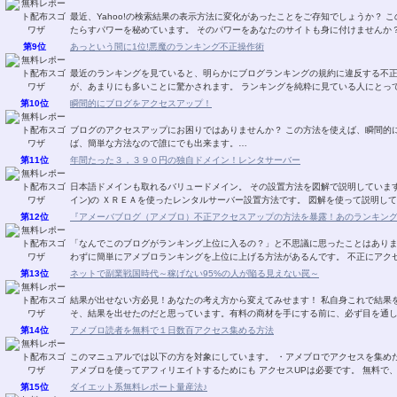
最近、Yahoo!の検索結果の表示方法に変化があったことをご存知でしょうか？ この変化は、ユーザーのクリック誘導に大きな変化をも
第9位
あっという間に1位!悪魔のランキング不正操作術
最近のランキングを見ていると、明らかにブログランキングの規約に違反する不
が、あまりにも多いことに驚かされます。 ランキングを純
第10位
瞬間的にブログをアクセスアップ！
ブログのアクセスアップにお困りではありませんか？ この方法を使えば、瞬間的にアクセスがあがります！ 一度、手順を覚えてしまえ
ば、簡単な方法なので誰にでも出来ます。…
第11位
年間たった３，３９０円の独自ドメイン！レンタサーバー
日本語ドメインも取れるバリュードメイン。 その設置方法を図解で説明しています。 ＶＡＬＵＥ－ＤＯＭＡＩＮ．ＣＯＭ(バリュ
イン)の ＸＲＥＡを使ったレンタルサーバー設置方
第12位
『アメーバブログ（アメブロ）不正アクセスアップの方法を暴露！あのランキン
「なんでこのブログがランキング上位に入るの？」と不思議に思ったことはありませんか？ 実は、トラフィックエクスチ
わずに簡単にアメブロランキン
第13位
ネットで副業戦国時代～稼げない95%の人が陥る見えない罠～
結果が出せない方必見！あなたの考え方から変えてみせます！ 私自身これで結果を出し、このレポートの内容を自分の物にできたからこ
そ、結果を出せたのだと思っています。有料の商材を手にする前に、必ず目を通
第14位
アメブロ読者を無料で１日数百アクセス集める方法
このマニュアルでは以下の方を対象にしています。 ・アメブロでアクセスを集めたい。 ・集めたいけど、有料ツールは使いたくない。
アメブロを使ってアフィリエイトするためにも アクセス
第15位
ダイエット系無料レポート量産法♪