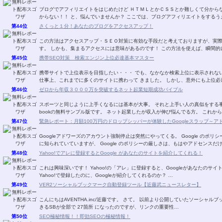
ブログでアフィリエイトをはじめたけど ＨＴＭＬとかＣＳＳとか難しくて分からない！！ 自分のやりたいことがどうすればできるか分
からない！！ と、悩んでいませんか？ ここでは、ブログアフィリエイトをす
第44位
さくっと１分！あなたのブログをアクセスアップ！
この方法はアクセスアップ・ＳＥＯ対策に有効な手段だと考えておりますが、実
す。 しかも、集まるアクセスには意味があるのです！
第45位
携帯SEO対策 検索エンジン上位必達基本マスター
携帯サイトで上位表示を目指したい・・・ でも、なかなか検索上位に表示されない・・・。 そのようなお話をよく耳に
仕事上、これまでに多くのサイトに携わって きました。 し
第46位
ゼロから年収３０００万を突破するネット起業短期成功バイブル
スポーツと同じように上手くなるには基本が大事。 それと上手い人の真似をする事。 ゼロから年収３０００万を稼ぎ出す宮川明さん
bookの無料サンプル版です。 ネット起業したが収入が伸び悩んでる方。
第47位
緊急レポート：月額100万円のドロップシッパーが体験したGoogleスラップ～
Googleアドワーズのアカウント強制停止は突然にやってくる。 Google のポリシーが非常に厳しいことは、 アドセンスなどで多くの方
に知られていていますが、 Google のポリシーの厳しさは、もはやアドセンス
第48位
Yahoo!でアレに登録するとGoogle があなたのサイトを紹介してくれる！
これは興味深いです！ Yahoo!の「アレ」に登録すると、Googleがあなたのサイトを紹介してくれます！ Yahoo!の「アレ」とは？ 何故
Yahoo!で登録したのに、Googleが紹介してくれるのか？ …
第49位
VER2ソーシャルブックマーク自動登録ツール【近藤武ニュースレター】
こんにちはAVENTHA.inc/近藤です。 さて。 以前より公開していたソーシャルブックマークソフトがバージョンアップしました。 登録で
きるSBが全部で 27箇所 になったのですが、リンクの重要性…
第50位
SEO極秘情報！！即効SEOの極秘情報！