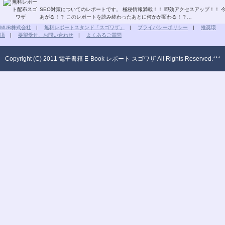
SEO対策についてのレポートです。 極秘情報満載！！ 即効アクセスアップ！！ 今すぐSEO対策！！ グーグルページランクもどんどん
あがる！？ このレポートを読み終わったあとに何かが変わる！？…
MUB株式会社
|
無料レポートスタンド「スゴワザ」
|
プライバシーポリシー
|
推奨環
境
|
要望受付、お問い合わせ
|
よくあるご質問
Copyright (C) 2011 電子書籍 E-Book レポート スゴワザ All Rights Reserved.***