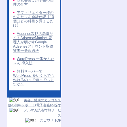
領収書及び請求書の整
理の仕方
アフィリエイター様の
かんた～ん会計仕訳【10
個ほどの科目を覚えるだ
け】
Adsense攻略の老舗サ
イトAdsenseManiaの管
理人が明かすGoogle
Adsenesアカウント取得
審査一発通過法
WordPress 一番かんた
～ん 導入法
無料サーバーで
WordPress をいくらでも
作れるのって知っていま
すか？
美容、健康のカテゴリで
他の無料レポート(電子書籍)を探す
メルマガ読者増加サービ
ス
スゴワザ TOP