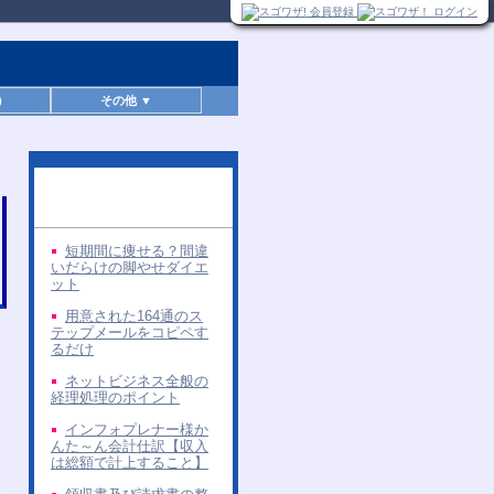
)
その他 ▼
同じ著者の無料レポー
ト
短期間に痩せる？間違
いだらけの脚やせダイエ
ット
用意された164通のス
テップメールをコピペす
るだけ
ネットビジネス全般の
経理処理のポイント
インフォプレナー様か
んた～ん会計仕訳【収入
は総額で計上すること】