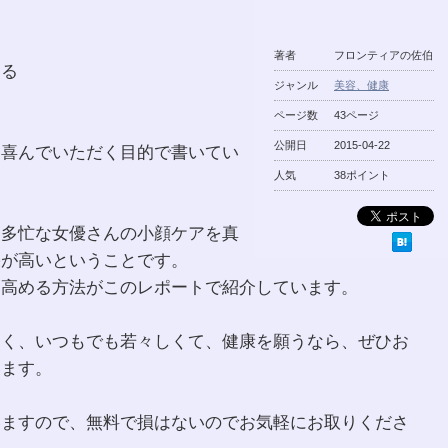
著者
フロンティアの佐伯
きる
ジャンル
美容、健康
ページ数
43ページ
公開日
2015-04-22
に喜んでいただく目的で書いてい
人気
38ポイント
超多忙な女優さんの小顔ケアを真
果が高いということです。
り高める方法がこのレポートで紹介しています。
良く、いつもでも若々しくて、健康を願うなら、ぜひお
います。
いますので、無料で損はないのでお気軽にお取りくださ