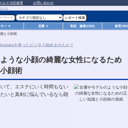
メルマガ読者増
お問い合わせ
マネー ▼
恋愛 ▼
美容、健康(2382)
教育(984
識と小顔術
のような小顔の綺麗な女性になるため
小顔術
ついて、エステにいく時間もない
得たいと真剣に悩んでいるなら朗