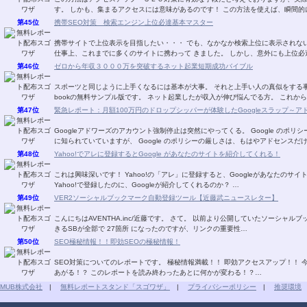
す。 しかも、集まるアクセスには意味があるのです！ この方法を使えば、瞬間的
第45位
携帯SEO対策 検索エンジン上位必達基本マスター
携帯サイトで上位表示を目指したい・・・ でも、なかなか検索上位に表示されない
仕事上、これまでに多くのサイトに携わって きました。 しかし、意外にも上位必
第46位
ゼロから年収３０００万を突破するネット起業短期成功バイブル
スポーツと同じように上手くなるには基本が大事。 それと上手い人の真似をする事
bookの無料サンプル版です。 ネット起業したが収入が伸び悩んでる方。 これか
第47位
緊急レポート：月額100万円のドロップシッパーが体験したGoogleスラップ～
Googleアドワーズのアカウント強制停止は突然にやってくる。 Google のポ
に知られていていますが、 Google のポリシーの厳しさは、もはやアドセンスだけ
第48位
Yahoo!でアレに登録するとGoogle があなたのサイトを紹介してくれる！
これは興味深いです！ Yahoo!の「アレ」に登録すると、Googleがあなたのサイト
Yahoo!で登録したのに、Googleが紹介してくれるのか？ …
第49位
VER2ソーシャルブックマーク自動登録ツール【近藤武ニュースレター】
こんにちはAVENTHA.inc/近藤です。 さて。 以前より公開していたソーシャ
きるSBが全部で 27箇所 になったのですが、リンクの重要性…
第50位
SEO極秘情報！！即効SEOの極秘情報！
SEO対策についてのレポートです。 極秘情報満載！！ 即効アクセスアップ！！ 
あがる！？ このレポートを読み終わったあとに何かが変わる！？…
MUB株式会社
|
無料レポートスタンド「スゴワザ」
|
プライバシーポリシー
|
推奨環境