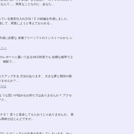
たなんて…。簡単なことなのに、あなた…
っている激安仕入れ方法！】の続編を作成しました。
目指して、実践しようと考えておられる…
作成に必要な 各種フリーソフトのインストールから レ
ススメ
のレポートに書いてあるSEO対策でも 結構な確率で上
。 物販で…
スアップする 方法があります。 大きな夢と期待の膨
りませんか？…
ノ方法
ような思いや悩みをお持ちではありませんか？ アクセ
アク…
ナタ！ 堂々と返金してもらおうじゃありませんか。 巷
る商材がほとんどですが…
に記したマニュアルの出来が左右してしまいます。せっ