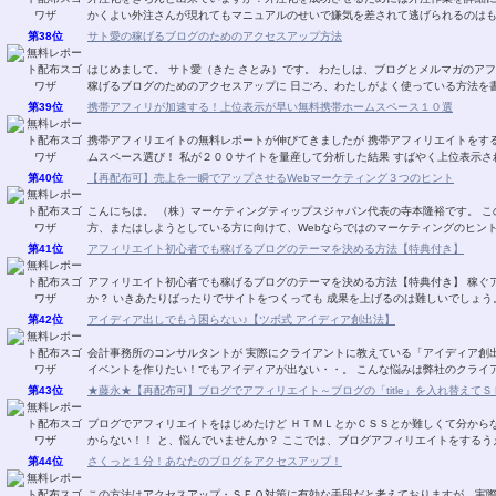
かくよい外注さんが現れてもマニュアルのせいで嫌気を差されて逃げられるのはも
第38位
サト愛の稼げるブログのためのアクセスアップ方法
はじめまして。 サト愛（きた さとみ）です。 わたしは、ブログとメルマガのアフ
稼げるブログのためのアクセスアップに 日ごろ、わたしがよく使っている方法を書
第39位
携帯アフィリが加速する！上位表示が早い無料携帯ホームスペース１０選
携帯アフィリエイトの無料レポートが伸びてきましたが 携帯アフィリエイトをす
ムスペース選び！ 私が２００サイトを量産して分析した結果 すばやく上位表示さ
第40位
【再配布可】売上を一瞬でアップさせるWebマーケティング３つのヒント
こんにちは。 （株）マーケティングティップスジャパン代表の寺本隆裕です。 こ
方、またはしようとしている方に向けて、Webならではのマーケティングのヒント
第41位
アフィリエイト初心者でも稼げるブログのテーマを決める方法【特典付き】
アフィリエイト初心者でも稼げるブログのテーマを決める方法【特典付き】 稼ぐ
か？ いきあたりばったりでサイトをつくっても 成果を上げるのは難しいでしょう
第42位
アイディア出しでもう困らない♪【ツボ式 アイディア創出法】
会計事務所のコンサルタントが 実際にクライアントに教えている「アイディア創出
イベントを作りたい！でもアイディアが出ない・・。 こんな悩みは弊社のクライ
第43位
★藤永★【再配布可】ブログでアフィリエイト～ブログの「title」を入れ替えてＳＥＯ対
ブログでアフィリエイトをはじめたけど ＨＴＭＬとかＣＳＳとか難しくて分から
からない！！ と、悩んでいませんか？ ここでは、ブログアフィリエイトをするう
第44位
さくっと１分！あなたのブログをアクセスアップ！
この方法はアクセスアップ・ＳＥＯ対策に有効な手段だと考えておりますが、実