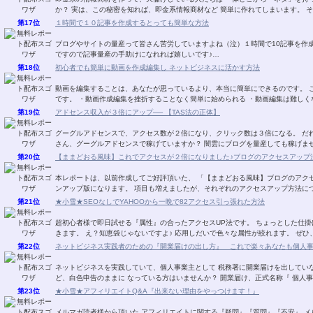
か？ 実は、この秘密を知れば、即金系情報商材など 簡単に作れてしまいます。 
第17位
１時間で１０記事を作成するとっても簡単な方法
ブログやサイトの量産って皆さん苦労していますよね（泣）１時間で10記事を作
ですので記事量産の手助けになれれば嬉しいです♪…
第18位
初心者でも簡単に動画を作成編集し ネットビジネスに活かす方法
動画を編集することは、あなたが思っているより、本当に簡単にできるのです。 
です。 ・動画作成編集を挫折することなく簡単に始められる ・動画編集は難しく
第19位
アドセンス収入が３倍にアップ── 【TAS法の正体】
グーグルアドセンスで、アクセス数が２倍になり、クリック数は３倍になる。 だれ
さん、グーグルアドセンスで稼げていますか？ 闇雲にブログを量産しても稼げませ
第20位
【ままどおる風味】これでアクセスが２倍になりました♪ブログのアクセスアップ法V
本レポートは、以前作成してご好評頂いた、 「【ままどおる風味】ブログのアクセ
ンアップ版になります。 項目も増えましたが、それぞれのアクセスアップ方法に
第21位
★小雪★SEOなしでYAHOOから一晩で82アクセス引っ張れた方法
超初心者様で即日試せる『属性』の合ったアクセスUP法です。 ちょっとした仕掛
きます。 え？知恵袋じゃないですよ♪ 応用しだいで色々な属性が絞れます。 ぜひ
第22位
ネットビジネス実践者のための『開業届けの出し方』 これで楽々あなたも個人
ネットビジネスを実践していて、個人事業主として 税務署に開業届けを出してい
ど、白色申告のままに なっている方はいませんか？ 開業届け、正式名称『 個人事
第23位
★小雪★アフィリエイトQ&A『出来ない理由をやっつけます！』
メルマガ読者様から頂いた アフィリエイトに関する『疑問』『質問』『不安』 メ