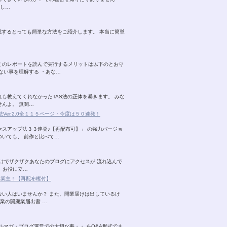
そし…
成するとっても簡単な方法をご紹介します。 本当に簡単
このレポートを読んで実行するメリットは以下のとおり
ない事を理解する ・あな…
も教えてくれなかったTAS法の正体を暴きます。 みな
んよ。 無闇…
er.2.0全１１５ページ・今度は５０連発！
スアップ法３３連発♪【再配布可】」 の強力バージョ
ついても、 前作と比べて…
けでザクザクあなたのブログにアクセスが 流れ込んで
、お役に立…
事業主！【再配布権付】
ない人はいませんか？ また、開業届けは出しているけ
業の開廃業届出書 …
ルマガ・ブログ運営での大切な事・・ をQ&A形式でま