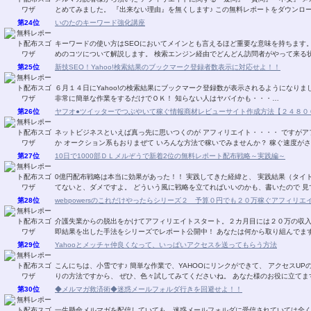
とめてみました。 『出来ない理由』を無くします♪ この無料レポートをダウンロ
第24位
いのたのキーワード強化講座
キーワードの使い方はSEOにおいてメインとも言えるほど重要な意味を持ちます
めのコツについて解説します。 検索エンジン経由でどんどん訪問者がやって来る
第25位
新技SEO！Yahoo!検索結果のブックマーク登録者数表示に対応せよ！！
６月１４日にYahoo!の検索結果にブックマーク登録数が表示されるようになり
非常に簡単な作業をするだけでＯＫ！ 知らない人はヤバイかも・・・…
第26位
ヤフオ●ツイッターでつぶやいて稼ぐ情報商材レビューサイト作成方法【２４８０
ネットビジネスといえば真っ先に思いつくのが アフィリエイト・・・・ ですがア
か オークション系もおりまぜて いろんな方法で稼いでみませんか？ 稼ぐ速度が
第27位
10日で1000部ＤＬメルぞうで新着2位の無料レポート配布戦略～実践編～
0億円配布戦略は本当に効果があった！！ 実践してきた経緯と、 実践結果（タイト
てないと、ダメですよ。 どういう風に戦略を立てればいいのかも、書いたので 見
第28位
webpowersのこれだけやったらシリーズ２ 予算０円でも２０万稼ぐアフィリエ
介護失業からの脱出をかけてアフィリエイトスタート。２カ月目には２０万の収
即結果を出した手法をシリーズでレポート公開中！ あなたは何から取り組んでま
第29位
Yahooとメッチャ仲良くなって、いっぱいアクセスを送ってもらう方法
こんにちは、小雪です♪ 簡単な作業で、YAHOOにリンクができて、 アクセスUP
りの方法ですから、 ぜひ、色々試してみてくださいね。 あなた様のお役に立てま
第30位
◆メルマガ救済術◆迷惑メールフォルダ行きを回避せよ！！
一生懸命メルマガを配信していても、迷惑メールフォルダに受信されていては全