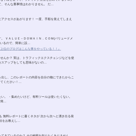
て、そんな裏事情はわかりません。 だ…
にアクセスがあがります！ 一度、手順を覚えてしまえ
。 ＶＡＬＵＥ－ＤＯＭＡＩＮ．ＣＯＭ(バリュードメ
ているので、簡単に設…
グ上位のブログはこんな事をやっている！！』
せんか？ 実は、トラフィックエクスチェンジなどを使
セスアップをしても意味がないの…
を出し、このレポートの内容を自分の物にできたからこ
してください！…
たい。 ・集めたいけど、有料ツールは使いたくない。
、簡…
も 無料レポートに書くネタが 次から次へと湧き出る発
法をお教えし…
ってきているのか？ その秘密を知りたくありません