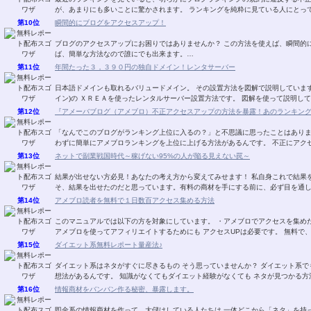
が、あまりにも多いことに驚かされます。 ランキングを純粋に見ている人にとっ
第10位
瞬間的にブログをアクセスアップ！
ブログのアクセスアップにお困りではありませんか？ この方法を使えば、瞬間的
ば、簡単な方法なので誰にでも出来ます。…
第11位
年間たった３，３９０円の独自ドメイン！レンタサーバー
日本語ドメインも取れるバリュードメイン。 その設置方法を図解で説明しています
イン)の ＸＲＥＡを使ったレンタルサーバー設置方法です。 図解を使って説明し
第12位
『アメーバブログ（アメブロ）不正アクセスアップの方法を暴露！あのランキン
「なんでこのブログがランキング上位に入るの？」と不思議に思ったことはありま
わずに簡単にアメブロランキングを上位に上げる方法があるんです。 不正にアク
第13位
ネットで副業戦国時代～稼げない95%の人が陥る見えない罠～
結果が出せない方必見！あなたの考え方から変えてみせます！ 私自身これで結果
そ、結果を出せたのだと思っています。有料の商材を手にする前に、必ず目を通
第14位
アメブロ読者を無料で１日数百アクセス集める方法
このマニュアルでは以下の方を対象にしています。 ・アメブロでアクセスを集め
アメブロを使ってアフィリエイトするためにも アクセスUPは必要です。 無料で
第15位
ダイエット系無料レポート量産法♪
ダイエット系はネタがすぐに尽きるもの そう思っていませんか？ ダイエット系で
想法があるんです。 知識がなくてもダイエット経験がなくても ネタが見つかる方
第16位
情報商材をバンバン作る秘密、暴露します。
即金系の情報商材を作って、大儲けしている人たちは 一体どこから「ネタ」を持