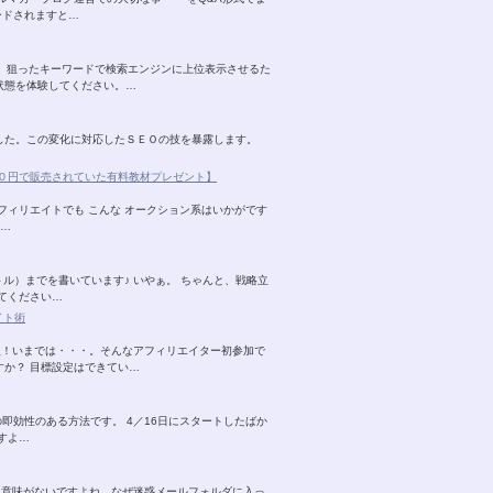
ードされますと…
。 狙ったキーワードで検索エンジンに上位表示させるた
状態を体験してください。…
ました。この変化に対応したＳＥＯの技を暴露します。
０円で販売されていた有料教材プレゼント】
フィリエイトでも こんな オークション系はいかがです
さ…
ル）までを書いています♪ いやぁ。 ちゃんと、戦略立
てください…
イト術
入！いまでは・・・。そんなアフィリエイター初参加で
すか？ 目標設定はできてい…
の即効性のある方法です。 4／16日にスタートしたばか
すよ…
く意味がないですよね。なぜ迷惑メールフォルダに入っ