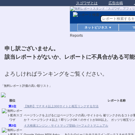
スゴワザとは
広告出稿
ネットビジネス ▼
Reports
申し訳ございません。
該当レポートがないか、レポートに不具合がある可能
よろしければランキングをご覧ください。
「無料レポート評価の高い順リスト」
順位
レポート名称
第1位
【無料】でＰＲ４以上300サイトと相互リンクする方法
ページランクを上げるにはページランクの高いサイトから 被リンクされるコトが
か？ ページランク４以上！即リンクOK！のサイトが300以上。 ガッツリ相互リ
第2位
４大検索エンジン・サイトマップ登録パーフェクトマニュアル
Google,Yahoo,MSN,Askへ、 あなたのページをサクサクインデックスさせる