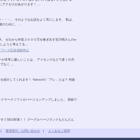
にアクセスがあがります！ …
・・・。 そのようなお話をよく耳にします。 私は、
達のために、…
。 ゼロから年収３０００万を稼ぎ出す宮川明さんのe-
らしようと考えてる…
アドワーズ広告強制停止
リシーが非常に厳しいことは、 アドセンスなどで多くの方
でなく …
を紹介してくれます！ Yahoo!の「アレ」とは？ 何故
ルブックマークソフトがバージョンアップしました。 登録で
今すぐSEO対策！！ グーグルページランクもどんどん
|
要望受付、お問い合わせ
|
よくあるご質問