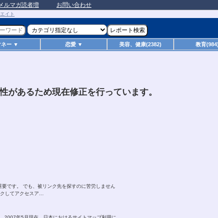
メルマガ読者増
お問い合わせ
マネー ▼
恋愛 ▼
美容、健康(2382)
教育(984
性があるため現在修正を行っています。
重要です。 でも、被リンク先を探すのに苦労しません
ンクしてアクセスア…
方法。 2007年5月現在、日本におけるサイトマップ利用に