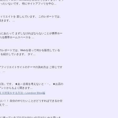
ったいないです。 特にサイトアフィリを中心…
ィリエイトを 楽しんでいます。 このレポートでは、
きます。 …
るにあたって まずしなければならないことが携帯ホー
れる携帯ホームスペースを …
のレポートでは、Webを使って何かを販売している
を紹介していきます。 ダイ…
アフィリエイトサイトのテーマの決め方は ご存じです
。 …
法」です。 ★あ～企画を考えないと・・。 ★お店の
アントからもよく聞きます…
策をする方法～Livedoor Blog編
ない！！ 自分のやりたいことがどうすればできるか分
えで …
際に使っているブログは少ないのではないかと思いま