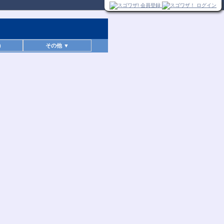
)
その他 ▼