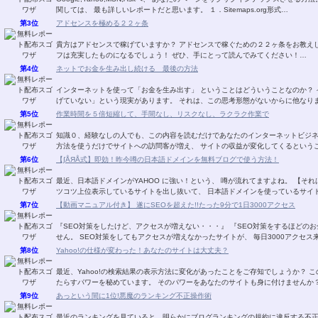
関しては、 最も詳しいレポートだと思います。 １．Sitemaps.org形式…
第3位
アドセンスを極める２２ヶ条
貴方はアドセンスで稼げていますか？ アドセンスで稼ぐための２２ヶ条をお教え
フは充実したものになるでしょう！ ぜひ、手にとって読んでみてください！…
第4位
ネットでお金を生み出し続ける 最後の方法
インターネットを使って「お金を生み出す」 ということはどういうことなのか？ 
げていない」という現実があります。 それは、この思考形態がないからに他なり
第5位
作業時間を５倍短縮して、手間なし、リスクなし、ラクラク作業で
知識０、経験なしの人でも、この内容を読むだけであなたのインターネットビジネ
方法を使うだけでサイトへの訪問客が増え、 サイトの収益が変化してくるというこ
第6位
【∫ÅЯÅ式】即効！昨今噂の日本語ドメインを無料ブログで使う方法！
最近、日本語ドメインがYAHOO に強い！という、 噂が流れてますよね。 【そ
ツコツ上位表示しているサイトを出し抜いて、 日本語ドメインを使っているサイ
第7位
【動画マニュアル付き】 遂にSEOを超えた!!たった9分で1日3000アクセス
『SEO対策をしたけど、アクセスが増えない・・・』 『SEO対策をするほどの
せん。 SEO対策をしてもアクセスが増えなかったサイトが、 毎日3000アクセス
第8位
Yahoo!の仕様が変わった！あなたのサイトは大丈夫？
最近、Yahoo!の検索結果の表示方法に変化があったことをご存知でしょうか？
たらすパワーを秘めています。 そのパワーをあなたのサイトも身に付けませんか？
第9位
あっという間に1位!悪魔のランキング不正操作術
最近のランキングを見ていると、明らかにブログランキングの規約に違反する不