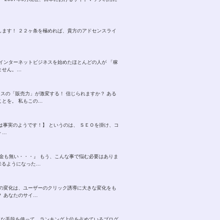
します！ ２２ヶ条を極めれば、貴方のアドセンスライ
インターネットビジネスを始めたほとんどの人が 「稼
ません。…
スの「販売力」が激変する！ 信じられますか？ ある
とを。 私もこの…
れは事実のようです！】 というのは、 ＳＥＯを掛け、コ
ト…
お金も無い・・・』 もう、こんな事で悩む必要はありま
来るようになった…
 この変化は、ユーザーのクリック誘導に大きな変化をも
 あなたのサイ…
正な手段を使って、ランキング上位を占めているブログ