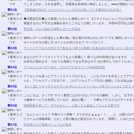
てしまうのか…それを追求し、回避策を具体的に検証しました。 ●●●が理由だっ
第31位
【実践編:6月分】リサイクルショップだけが知っている激安仕入れ方法！
◆川島和正氏◆より推奨いただいた無料レポート 【リサイクルショップだけが知
実践するのに不可欠な情報を余すところなく公開しています。 月収50万円以上
第32位
梵天流 ０から始める無料レポート作成法
無料レポートの作成をした事が無い 初心者の方向けのレポートです 無料レポート
ポートのネタの探し方 タイトルの付け方まで ワープロソフ…
第33位
サイトにアクセスがザクザク集まる！誰でも簡単に出来るSEO対策！ひとり言の
あなたのアフィリエイトライフをより快適に！ 様々なSEO対策がありますが、 こ
位表示が望めます。 だれでも簡単にできる手法なので ぜひ実行してみてください
第34位
アドセンスユーザー向け ブログアクセスアップ●●倍化作戦
アドセンスを使ったアフィリエイトブログなら、 こんなブログを作ることでアクセ
らむ、アクセスアップ方法です。 このアクセスアップ方法に挑戦してみる気はあ
第35位
【さく流】リサーチアルチザンを PC にインストールして使うたったひとつのア
こんにちは、さくです サイト運営には欠かせないアクセス解析。 しかし、以下の
ス解析サービスを利用しているが、反応が重い・・ 大事なアクセスログデータを
第36位
情報商材を買って「ダマされた！」と思っても返金してもらえる裏ワザ
「なんじゃこりゃ？ 中身がゴミ情報？ ダマされたぁぁぁ！！」… と、お困りのア
でブームの情報商材。それこそ星の数ほど販売されています。 実際に、ためにな
第37位
外注用ブログ投稿マニュアルの見本
外注化をきちんと出来ていますか？外注化を成功させるためには外注作業を詳細