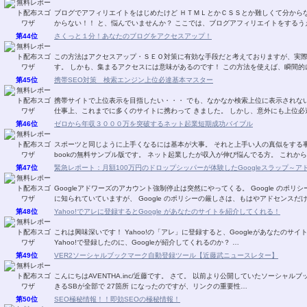
ブログでアフィリエイトをはじめたけど ＨＴＭＬとかＣＳＳとか難しくて分からない！！ 自分のやりたいことがどうすればできるか分
からない！！ と、悩んでいませんか？ ここでは、ブログアフィリエイトをす
第44位
さくっと１分！あなたのブログをアクセスアップ！
この方法はアクセスアップ・ＳＥＯ対策に有効な手段だと考えておりますが、実
す。 しかも、集まるアクセスには意味があるのです！
第45位
携帯SEO対策 検索エンジン上位必達基本マスター
携帯サイトで上位表示を目指したい・・・ でも、なかなか検索上位に表示されない・・・。 そのようなお話をよく耳に
仕事上、これまでに多くのサイトに携わって きました。 し
第46位
ゼロから年収３０００万を突破するネット起業短期成功バイブル
スポーツと同じように上手くなるには基本が大事。 それと上手い人の真似をする事。 ゼロから年収３０００万を稼ぎ出す宮川明さん
bookの無料サンプル版です。 ネット起業したが収入が伸び悩んでる方。
第47位
緊急レポート：月額100万円のドロップシッパーが体験したGoogleスラップ～
Googleアドワーズのアカウント強制停止は突然にやってくる。 Google のポリシーが非常に厳しいことは、 アドセンスなどで多くの方
に知られていていますが、 Google のポリシーの厳しさは、もはやアドセンス
第48位
Yahoo!でアレに登録するとGoogle があなたのサイトを紹介してくれる！
これは興味深いです！ Yahoo!の「アレ」に登録すると、Googleがあなたのサイトを紹介してくれます！ Yahoo!の「アレ」とは？ 何故
Yahoo!で登録したのに、Googleが紹介してくれるのか？ …
第49位
VER2ソーシャルブックマーク自動登録ツール【近藤武ニュースレター】
こんにちはAVENTHA.inc/近藤です。 さて。 以前より公開していたソーシャルブックマークソフトがバージョンアップしました。 登録で
きるSBが全部で 27箇所 になったのですが、リンクの重要性…
第50位
SEO極秘情報！！即効SEOの極秘情報！