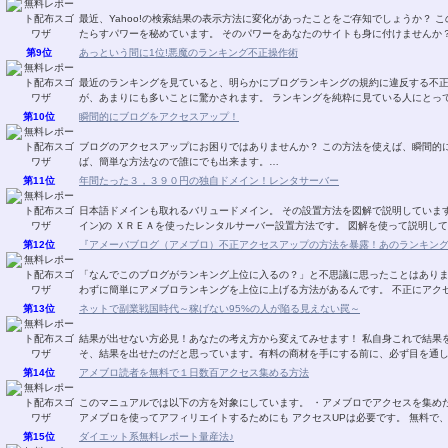
最近、Yahoo!の検索結果の表示方法に変化があったことをご存知でしょうか？ この変化は、ユーザーのクリック誘導に大きな変化をも
第9位
あっという間に1位!悪魔のランキング不正操作術
最近のランキングを見ていると、明らかにブログランキングの規約に違反する不
が、あまりにも多いことに驚かされます。 ランキングを純
第10位
瞬間的にブログをアクセスアップ！
ブログのアクセスアップにお困りではありませんか？ この方法を使えば、瞬間的にアクセスがあがります！ 一度、手順を覚えてしまえ
ば、簡単な方法なので誰にでも出来ます。…
第11位
年間たった３，３９０円の独自ドメイン！レンタサーバー
日本語ドメインも取れるバリュードメイン。 その設置方法を図解で説明しています。 ＶＡＬＵＥ－ＤＯＭＡＩＮ．ＣＯＭ(バリュ
イン)の ＸＲＥＡを使ったレンタルサーバー設置方
第12位
『アメーバブログ（アメブロ）不正アクセスアップの方法を暴露！あのランキン
「なんでこのブログがランキング上位に入るの？」と不思議に思ったことはありませんか？ 実は、トラフィックエクスチ
わずに簡単にアメブロランキン
第13位
ネットで副業戦国時代～稼げない95%の人が陥る見えない罠～
結果が出せない方必見！あなたの考え方から変えてみせます！ 私自身これで結果を出し、このレポートの内容を自分の物にできたからこ
そ、結果を出せたのだと思っています。有料の商材を手にする前に、必ず目を通
第14位
アメブロ読者を無料で１日数百アクセス集める方法
このマニュアルでは以下の方を対象にしています。 ・アメブロでアクセスを集めたい。 ・集めたいけど、有料ツールは使いたくない。
アメブロを使ってアフィリエイトするためにも アクセス
第15位
ダイエット系無料レポート量産法♪