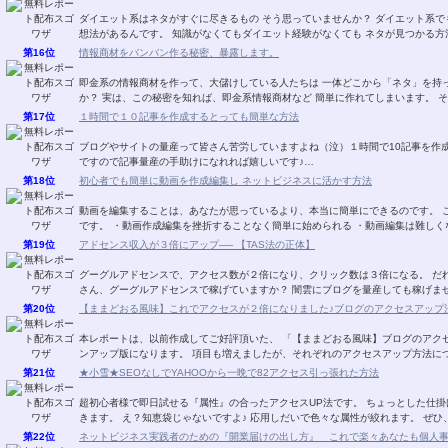
ダイエット系はネタがすぐに尽きるもの そう思っていませんか？ ダイエット系でも 無料レポートに書くネタが 次から次へと湧き出る発
想法があるんです。 知識がなくてもダイエット経験がなくても ネタが見つか
第16位
情報商材をバンバン作る秘密、暴露します。
即金系の情報商材を作って、大儲けしている人たちは 一体どこから「ネタ」を持ってきているのか？ その秘密を知りたくありません
か？ 実は、この秘密を知れ
第17位
１時間で１０記事を作成するとっても簡単な方法
ブログやサイトの量産って皆さん苦労していますよね（泣）１時間で10記事を作成すると
ですので記事量産の手助けになれれば嬉しいです♪…
第18位
初心者でも簡単に動画を作成編集し ネットビジネスに活かす方法
動画を編集することは、あなたが思っているより、本当に簡単にできるのです。 このレポートを読んで実行するメリットは以下のとおり
です。 ・動画作成編集を挫折することなく簡単に始められる ・動画編集は難し
第19位
アドセンス収入が３倍にアップ── 【TAS法の正体】
グーグルアドセンスで、アクセス数が２倍になり、クリック数は３倍になる。 だれも
さん、グーグルアドセンスで稼げていますか？ 闇雲にブログを量産
第20位
【ままどおる風味】これでアクセスが２倍になりました♪ブログのアクセスアップ法V
本レポートは、以前作成してご好評頂いた、 「【ままどおる風味】ブログのアクセ
ンアップ版になります。 項目も増えましたが、それぞれのアクセスアップ
第21位
★小雪★SEOなしでYAHOOから一晩で82アクセス引っ張れた方法
超初心者様で即日試せる『属性』の合ったアクセスUP法です。 ちょっとした仕掛けでザクザクあなたのブログにアクセスが 流れ込んで
きます。 え？知恵袋じゃない
第22位
ネットビジネス実践者のための『開業届けの出し方』 これで楽々あなたも個人