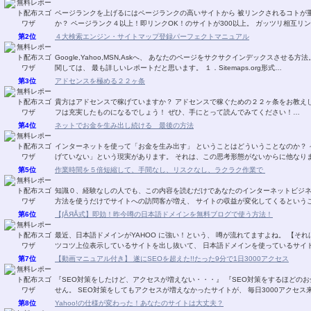
ページランクを上げるにはページランクの高いサイトから 被リンクされるコトが重要です。 でも、被リンク先を探す
か？ ページランク４以上！即リンクOK！のサイ
第2位
４大検索エンジン・サイトマップ登録パーフェクトマニュアル
Google,Yahoo,MSN,Askへ、 あなたのページをサクサクインデックスさせる方法。 2007年5月現在、日本におけるサイトマップ利
関しては、 最も詳しいレポートだと思います。 １．Sitemaps.org形式…
第3位
アドセンスを極める２２ヶ条
貴方はアドセンスで稼げていますか？ アドセンスで稼ぐための２２ヶ条をお教え
フは充実したものになるでしょう！ ぜひ、手にとって読んでみてください！…
第4位
ネットでお金を生み出し続ける 最後の方法
インターネットを使って「お金を生み出す」 ということはどういうことなのか？ インターネットビジネスを始めたほとんどの人が 「稼
げていない」という現実があります。 それは、この思考形態がないからに
第5位
作業時間を５倍短縮して、手間なし、リスクなし、ラクラク作業で
知識０、経験なしの人でも、この内容を読むだけであなたのインターネットビジネスの「販売力」が
第6位
【∫ÅЯÅ式】即効！昨今噂の日本語ドメインを無料ブログで使う方法！
最近、日本語ドメインがYAHOO に強い！という、 噂が流れてますよね。 【それは事実のようです！】 というのは、 ＳＥＯを掛け、コ
ツコツ上位表示しているサイトを出し抜いて、 日本語ドメインを使っている
第7位
【動画マニュアル付き】 遂にSEOを超えた!!たった9分で1日3000アクセス
『SEO対策をしたけど、アクセスが増えない・・・』 『SEO対策をするほどのお金も無い・・・』 もう、こ
せん。 SEO対策をしてもアクセスが増えなかったサイトが、 毎日3000アクセ
第8位
Yahoo!の仕様が変わった！あなたのサイトは大丈夫？