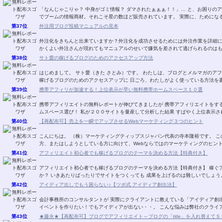
「なんじゃこりゃ？ 中身がゴミ情報？ ダマされたぁぁぁ！！」… と、お困りのア
でブームの情報商材。それこそ星の数ほど販売
第37位
外注用ブログ投稿マニュアルの見本
外注化をきちんと出来ていますか？外注化を成功させるためには外注作業を詳細
かくよい外注さんが現れてもマニュアルのせいで嫌気を差されて逃げられるのはも
第38位
サト愛の稼げるブログのためのアクセスアップ方法
はじめまして。 サト愛（きた さとみ）です。 わたしは、ブログとメルマガのアフィリエイトを 楽しんでいます。 このレポートでは、
稼げるブログのためのアクセスアップに 日ごろ、わたしがよく使っている方法を書
第39位
携帯アフィリが加速する！上位表示が早い無料携帯ホームスペース１０選
携帯アフィリエイトの無料レポートが伸びてきましたが 携帯アフィリエイトをす
ムスペース選び！ 私が２００サイトを量産して分析した結果 すばやく上位
第40位
【再配布可】売上を一瞬でアップさせるWebマーケティング３つのヒント
こんにちは。 （株）マーケティングティップスジャパン代表の寺本隆裕です。 このレポートでは、Webを使って何かを販売している
第41位
アフィリエイト初心者でも稼げるブログのテーマを決める方法【特典付き】
アフィリエイト初心者でも稼げるブログのテーマを決める方法【特典付き】 稼ぐアフィリエイトサイトのテーマの決め方は ご存じです
第42位
アイディア出しでもう困らない♪【ツボ式 アイディア創出法】
会計事務所のコンサルタントが 実際にクライアントに教えている「アイディア創出法」です。 ★あ～企画を考えない
イベントを作りたい！でもアイディアが出ない・・。 
第43位
★藤永★【再配布可】ブログでアフィリエイト～ブログの「title」を入れ替えてＳＥＯ対