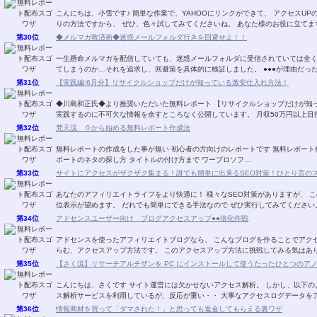
こんにちは、小雪です♪ 簡単な作業で、YAHOOにリンクができて、 アクセスUPの即効性のある方法です。 4／16日にスタートしたばか
りの方法ですから、 ぜひ、色々試してみてくださいね。 あなた様のお
第30位
◆メルマガ救済術◆迷惑メールフォルダ行きを回避せよ！！
一生懸命メルマガを配信していても、迷惑メールフォルダに受信されていては全
てしまうのか…それを追求し、回避
第31位
【実践編:6月分】リサイクルショップだけが知っている激安仕入れ方法！
◆川島和正氏◆より推奨いただいた無料レポート 【リサイクルショップだけが知
実践するのに不可欠な情報を余すところなく公開しています。 月収50万円以上
第32位
梵天流 ０から始める無料レポート作成法
無料レポートの作成をした事が無い 初心者の方向けのレポートです 無料レポート作成に必要な 各種フリーソフトのインストールから レ
ポートのネタの探し方 タイトルの付け方まで ワープロソフ…
第33位
サイトにアクセスがザクザク集まる！誰でも簡単に出来るSEO対策！ひとり言の
あなたのアフィリエイトライフをより快適に！ 様々なSEO対策がありますが、 このレポートに書いてあるSEO対策でも 結構な確率で上
第34位
アドセンスユーザー向け ブログアクセスアップ●●倍化作戦
アドセンスを使ったアフィリエイトブログなら、 こんなブログを作ることでアクセスアップする 方法があります。 大きな夢と期待の膨
らむ、アクセスアップ方法です。 このアクセスアップ方法に挑戦してみ
第35位
【さく流】リサーチアルチザンを PC にインストールして使うたったひとつのア
こんにちは、さくです サイト運営には欠かせないアクセス解析。 しかし、以下のような思いや悩みをお持ちではありませんか？ アクセ
ス解析サービスを利用しているが、反応が重い・・ 大事なアクセスログデ
第36位
情報商材を買って「ダマされた！」と思っても返金してもらえる裏ワザ