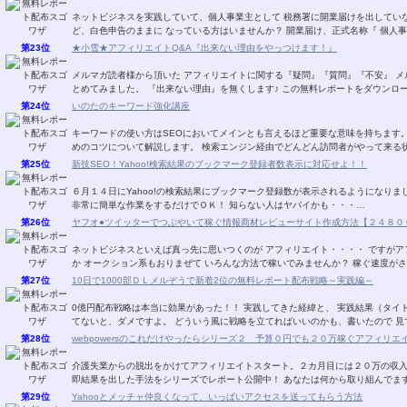
ネットビジネスを実践していて、個人事業主として 税務署に開業届けを出していない人はいませんか？ ま
ど、白色申告のままに なっている方はいませんか？ 開業届
第23位
★小雪★アフィリエイトQ&A『出来ない理由をやっつけます！』
メルマガ読者様から頂いた アフィリエイトに関する『疑問』『質問』『不安』 メルマガ・ブ
とめてみました。 『出来ない理由』を無くします♪ この無料レ
第24位
いのたのキーワード強化講座
キーワードの使い方はSEOにおいてメインとも言えるほど重要な意味を持ちます。 狙ったキーワードで検索エンジンに上位表示させ
めのコツについて解説します。 検索エンジン経由でどんどん訪問者が
第25位
新技SEO！Yahoo!検索結果のブックマーク登録者数表示に対応せよ！！
６月１４日にYahoo!の検索結果にブックマーク登録数が表示されるようになり
非常に簡単な作業をするだけでＯＫ！ 知らない人はヤバイかも・・・…
第26位
ヤフオ●ツイッターでつぶやいて稼ぐ情報商材レビューサイト作成方法【２４８０
ネットビジネスといえば真っ先に思いつくのが アフィリエイト・・・・ ですがアフィリエイトでも こんな オークション系はいかがです
か オークション系もおりまぜて いろんな方法で稼いでみませんか？ 稼
第27位
10日で1000部ＤＬメルぞうで新着2位の無料レポート配布戦略～実践編～
0億円配布戦略は本当に効果があった！！ 実践してきた経緯と、 実践結果（タイトル）までを書いています♪ いやぁ。 ちゃんと、戦略立
てないと、ダメですよ。 どういう風に戦略を立てればいいのかも、書いたの
第28位
webpowersのこれだけやったらシリーズ２ 予算０円でも２０万稼ぐアフィリエ
介護失業からの脱出をかけてアフィリエイトスタート。２カ月目には２０万の収
第29位
Yahooとメッチャ仲良くなって、いっぱいアクセスを送ってもらう方法