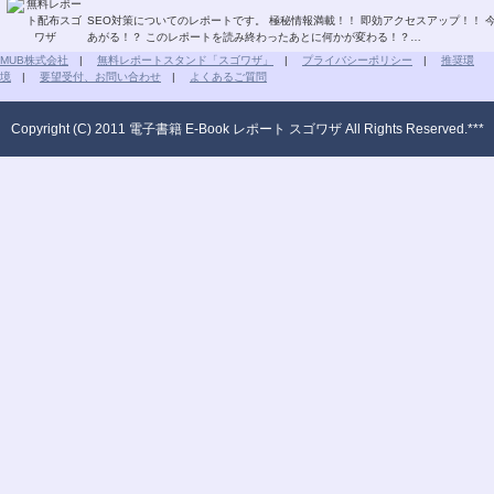
SEO対策についてのレポートです。 極秘情報満載！！ 即効アクセスアップ！！ 今すぐSEO対策！！ グーグルページランクもどんどん
あがる！？ このレポートを読み終わったあとに何かが変わる！？…
MUB株式会社
|
無料レポートスタンド「スゴワザ」
|
プライバシーポリシー
|
推奨環
境
|
要望受付、お問い合わせ
|
よくあるご質問
Copyright (C) 2011 電子書籍 E-Book レポート スゴワザ All Rights Reserved.***