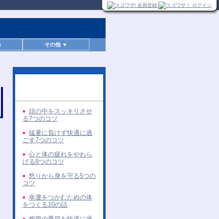
)
その他 ▼
同じ著者の無料レポー
ト
頭の中をスッキリさせ
る7つのコツ
猛暑に負けず快適に過
ごす7つのコツ
心と体の疲れをやわら
げる8つのコツ
怒りから身を守る5つの
コツ
幸運をつかむための体
をつくる10の話
梅雨の季節を快適に過