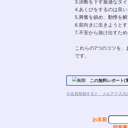
3.決断を下す最適なタ
4.あくびをするのは良
5.興奮を鎮め、動悸を
6.前向きに生きようと
7.不安から抜け出すた
これらの7つのコツを、
です。
この無料レポート(電
※会員登録すると、メルアド入力
お名前
同意事