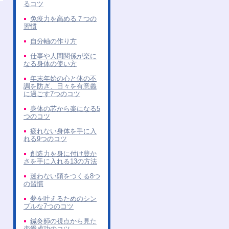
るコツ
免疫力を高める７つの
習慣
自分軸の作り方
仕事や人間関係が楽に
なる身体の使い方
年末年始の心と体の不
調を防ぎ、日々を有意義
に過ごす7つのコツ
身体の芯から楽になる5
つのコツ
疲れない身体を手に入
れる9つのコツ
創造力を身に付け豊か
さを手に入れる13の方法
迷わない頭をつくる8つ
の習慣
夢を叶えるためのシン
プルな7つのコツ
鍼灸師の視点から見た
恋愛成功のコツ