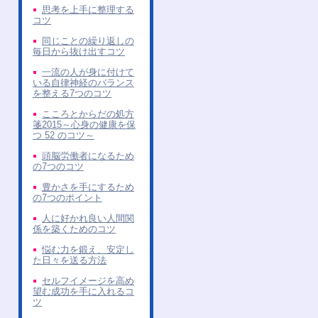
思考を上手に整理する
コツ
同じことの繰り返しの
毎日から抜け出すコツ
一流の人が身に付けて
いる自律神経のバランス
を整える7つのコツ
こころとからだの処方
箋2015～心身の健康を保
つ 52 のコツ～
頭脳労働者になるため
の7つのコツ
豊かさを手にするため
の7つのポイント
人に好かれ良い人間関
係を築くためのコツ
悩む力を鍛え、安定し
た日々を送る方法
セルフイメージを高め
望む成功を手に入れるコ
ツ