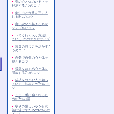
春の心と体のだるさを
解消する7つのコツ
集中力と余裕を手に入
れる5つのコツ
良い変化が起きる15の
シンプルなコツ
うまく行く人が意識し
ている6つのエクササイズ
言葉の持つ力を活かす7
つのコツ
自分で自分の心と体を
整えるコツ
骨盤をゆるめ心と体を
開放する7つのコツ
成功をつかむ人が知っ
ている、悩み方の7つのコ
ツ
ここ一番に強くなるた
めの7つの話
寒さの厳しい冬を有意
義に過ごすための6つのポ
イント