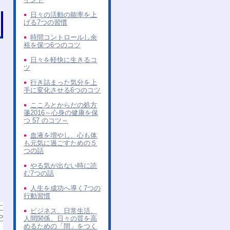
日々の活動の能率を上
げる7つの習慣
時間コントロールし余
裕を保つ6つのコツ
日々を軽快に生きるコ
ツ
行き詰まった気分を上
手に変化させる6つのコツ
こころとからだの処方
箋2016～心身の健康を保
つ 57 のコツ～
血液を増やし、心も体
も元気に過ごすための５
つの話
やる気が出ない時に読
む7つの話
人生を成功へ導く7つの
行動習慣
す
ビジネス、日常生活、
P
人間関係、日々の質を高
めるための「間」をつく