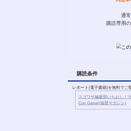
通常
購読専用の
購読条件
レポート(電子書籍)を無料で
スゴワザ編集部いちおし！マ
Con Ganar(協賛マガジン)