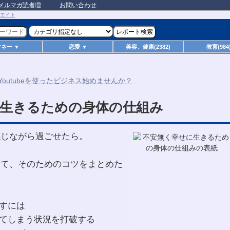
メルマガ読者増
お問い合わせ
マネー ▼
恋愛 ▼
美容、健康(2382)
教育(984
生きるための身体の仕組み
感じながら過ごせたら。
当て、そのためのコツをまとめた
ますには
えてしまう状況を打破する