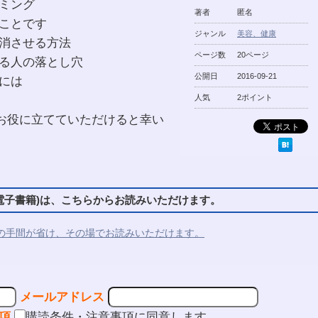
イミング
著者
匿名
いことです
ジャンル
美容、健康
解消させる方法
ページ数
20ページ
する人の落とし穴
公開日
2016-09-21
めには
人気
2ポイント
お役に立てていただけると幸い
子書籍)は、こちらからお読みいただけます。
の手間が省け、その場でお読みいただけます。
メールアドレス
項
購読条件・注意事項に同意します