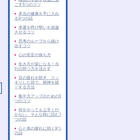
ごす5つのコツ
本当の健康を手に入れ
る9つの話
幸運を呼び勢いを加速
させるコツ
思考のループから抜け
出すコツ
心の安定の保ち方
生き方が楽になる！歩
行の持つ力を活かす
目の疲れを防ぎ、スッ
キリした頭で、精神を統
一する方法
集中力アップのための5
つのコツ
何をやっても上手く行
かない、そんな時に読む7
つの話
心と体の疲れに効く9つ
の話