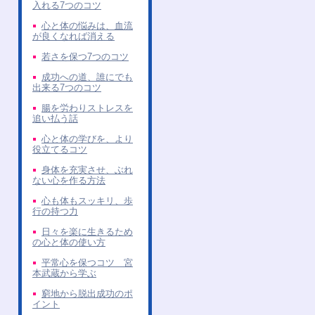
入れる7つのコツ
心と体の悩みは、血流
が良くなれば消える
若さを保つ7つのコツ
成功への道、誰にでも
出来る7つのコツ
腸を労わりストレスを
追い払う話
心と体の学びを、より
役立てるコツ
身体を充実させ、ぶれ
ない心を作る方法
心も体もスッキリ、歩
行の持つ力
日々を楽に生きるため
の心と体の使い方
平常心を保つコツ 宮
本武蔵から学ぶ
窮地から脱出成功のポ
イント