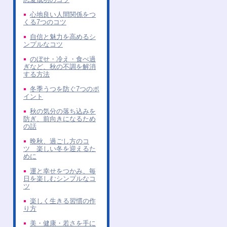
心地良い人間関係をつ
くる7つのコツ
自信と魅力を高めるシ
ンプルなコツ
のぼせ・冷え・食べ過
ぎなど、秋の不調を解消
する方法
冬季うつを防ぐ7つのポ
イント
秋の気分の落ち込みを
防ぎ、前向きになるため
の話
晩秋、過ごし方のコ
ツ 楽しい冬を迎えるた
めに
運と幸せをつかみ、毎
日を楽しむシンプルなコ
ツ
楽しく生きる習慣の作
り方
美・健康・若さを手に