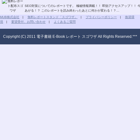
SEO対策についてのレポートです。 極秘情報満載！！ 即効アクセスアップ！！ 今すぐSEO対策！！ グーグルページランクもどんどん
あがる！？ このレポートを読み終わったあとに何かが変わる！？…
MUB株式会社
|
無料レポートスタンド「スゴワザ」
|
プライバシーポリシー
|
推奨環
境
|
要望受付、お問い合わせ
|
よくあるご質問
Copyright (C) 2011 電子書籍 E-Book レポート スゴワザ All Rights Reserved.***