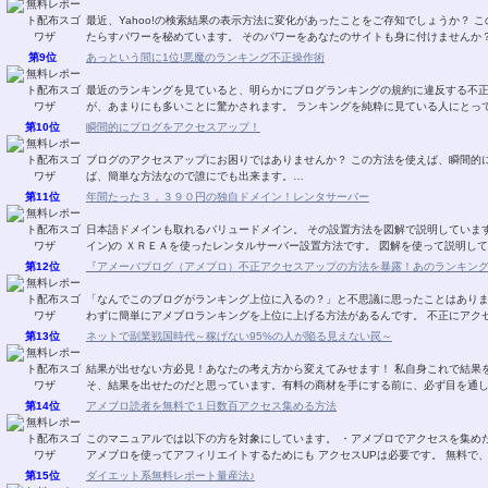
最近、Yahoo!の検索結果の表示方法に変化があったことをご存知でしょうか？ この変化は、ユーザーのクリック誘導に大きな変化をも
第9位
あっという間に1位!悪魔のランキング不正操作術
最近のランキングを見ていると、明らかにブログランキングの規約に違反する不
が、あまりにも多いことに驚かされます。 ランキングを純
第10位
瞬間的にブログをアクセスアップ！
ブログのアクセスアップにお困りではありませんか？ この方法を使えば、瞬間的にアクセスがあがります！ 一度、手順を覚えてしまえ
ば、簡単な方法なので誰にでも出来ます。…
第11位
年間たった３，３９０円の独自ドメイン！レンタサーバー
日本語ドメインも取れるバリュードメイン。 その設置方法を図解で説明しています。 ＶＡＬＵＥ－ＤＯＭＡＩＮ．ＣＯＭ(バリュ
イン)の ＸＲＥＡを使ったレンタルサーバー設置方
第12位
『アメーバブログ（アメブロ）不正アクセスアップの方法を暴露！あのランキン
「なんでこのブログがランキング上位に入るの？」と不思議に思ったことはありませんか？ 実は、トラフィックエクスチ
わずに簡単にアメブロランキン
第13位
ネットで副業戦国時代～稼げない95%の人が陥る見えない罠～
結果が出せない方必見！あなたの考え方から変えてみせます！ 私自身これで結果を出し、このレポートの内容を自分の物にできたからこ
そ、結果を出せたのだと思っています。有料の商材を手にする前に、必ず目を通
第14位
アメブロ読者を無料で１日数百アクセス集める方法
このマニュアルでは以下の方を対象にしています。 ・アメブロでアクセスを集めたい。 ・集めたいけど、有料ツールは使いたくない。
アメブロを使ってアフィリエイトするためにも アクセス
第15位
ダイエット系無料レポート量産法♪