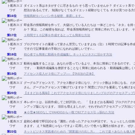
ダイエット系はネタがすぐに尽きるもの そう思っていませんか？ ダイエット系でも 無料レポートに書くネタが 次から次へと湧き出る発
想法があるんです。 知識がなくてもダイエット経験がなくても ネタが見つか
第16位
情報商材をバンバン作る秘密、暴露します。
即金系の情報商材を作って、大儲けしている人たちは 一体どこから「ネタ」を持ってきているのか？ その秘密を知りたくありません
か？ 実は、この秘密を知れ
第17位
１時間で１０記事を作成するとっても簡単な方法
ブログやサイトの量産って皆さん苦労していますよね（泣）１時間で10記事を作成すると
ですので記事量産の手助けになれれば嬉しいです♪…
第18位
初心者でも簡単に動画を作成編集し ネットビジネスに活かす方法
動画を編集することは、あなたが思っているより、本当に簡単にできるのです。 このレポートを読んで実行するメリットは以下のとおり
です。 ・動画作成編集を挫折することなく簡単に始められる ・動画編集は難し
第19位
アドセンス収入が３倍にアップ── 【TAS法の正体】
グーグルアドセンスで、アクセス数が２倍になり、クリック数は３倍になる。 だれも
さん、グーグルアドセンスで稼げていますか？ 闇雲にブログを量産
第20位
【ままどおる風味】これでアクセスが２倍になりました♪ブログのアクセスアップ法V
本レポートは、以前作成してご好評頂いた、 「【ままどおる風味】ブログのアクセ
ンアップ版になります。 項目も増えましたが、それぞれのアクセスアップ
第21位
★小雪★SEOなしでYAHOOから一晩で82アクセス引っ張れた方法
超初心者様で即日試せる『属性』の合ったアクセスUP法です。 ちょっとした仕掛けでザクザクあなたのブログにアクセスが 流れ込んで
きます。 え？知恵袋じゃない
第22位
ネットビジネス実践者のための『開業届けの出し方』 これで楽々あなたも個人