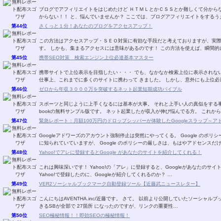
ブログでアフィリエイトをはじめたけど ＨＴＭＬとかＣＳＳとか難しくて分からない！！ 自分のやりたいことがどうすればできるか分
からない！！ と、悩んでいませんか？ ここでは、ブログアフィリエイトをす
第44位
さくっと１分！あなたのブログをアクセスアップ！
この方法はアクセスアップ・ＳＥＯ対策に有効な手段だと考えておりますが、実
す。 しかも、集まるアクセスには意味があるのです！
第45位
携帯SEO対策 検索エンジン上位必達基本マスター
携帯サイトで上位表示を目指したい・・・ でも、なかなか検索上位に表示されない・・・。 そのようなお話をよく耳に
仕事上、これまでに多くのサイトに携わって きました。 し
第46位
ゼロから年収３０００万を突破するネット起業短期成功バイブル
スポーツと同じように上手くなるには基本が大事。 それと上手い人の真似をする事。 ゼロから年収３０００万を稼ぎ出す宮川明さん
bookの無料サンプル版です。 ネット起業したが収入が伸び悩んでる方。
第47位
緊急レポート：月額100万円のドロップシッパーが体験したGoogleスラップ～
Googleアドワーズのアカウント強制停止は突然にやってくる。 Google のポリシーが非常に厳しいことは、 アドセンスなどで多くの方
に知られていていますが、 Google のポリシーの厳しさは、もはやアドセンス
第48位
Yahoo!でアレに登録するとGoogle があなたのサイトを紹介してくれる！
これは興味深いです！ Yahoo!の「アレ」に登録すると、Googleがあなたのサイトを紹介してくれます！ Yahoo!の「アレ」とは？ 何故
Yahoo!で登録したのに、Googleが紹介してくれるのか？ …
第49位
VER2ソーシャルブックマーク自動登録ツール【近藤武ニュースレター】
こんにちはAVENTHA.inc/近藤です。 さて。 以前より公開していたソーシャルブックマークソフトがバージョンアップしました。 登録で
きるSBが全部で 27箇所 になったのですが、リンクの重要性…
第50位
SEO極秘情報！！即効SEOの極秘情報！