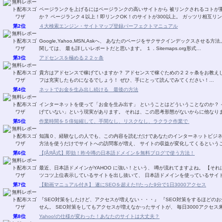
ページランクを上げるにはページランクの高いサイトから 被リンクされるコトが重要です。 でも、被リンク先を探す
か？ ページランク４以上！即リンクOK！のサイ
第2位
４大検索エンジン・サイトマップ登録パーフェクトマニュアル
Google,Yahoo,MSN,Askへ、 あなたのページをサクサクインデックスさせる方法。 2007年5月現在、日本におけるサイトマップ利
関しては、 最も詳しいレポートだと思います。 １．Sitemaps.org形式…
第3位
アドセンスを極める２２ヶ条
貴方はアドセンスで稼げていますか？ アドセンスで稼ぐための２２ヶ条をお教え
フは充実したものになるでしょう！ ぜひ、手にとって読んでみてください！…
第4位
ネットでお金を生み出し続ける 最後の方法
インターネットを使って「お金を生み出す」 ということはどういうことなのか？ インターネットビジネスを始めたほとんどの人が 「稼
げていない」という現実があります。 それは、この思考形態がないからに
第5位
作業時間を５倍短縮して、手間なし、リスクなし、ラクラク作業で
知識０、経験なしの人でも、この内容を読むだけであなたのインターネットビジネスの「販売力」が
第6位
【∫ÅЯÅ式】即効！昨今噂の日本語ドメインを無料ブログで使う方法！
最近、日本語ドメインがYAHOO に強い！という、 噂が流れてますよね。 【それは事実のようです！】 というのは、 ＳＥＯを掛け、コ
ツコツ上位表示しているサイトを出し抜いて、 日本語ドメインを使っている
第7位
【動画マニュアル付き】 遂にSEOを超えた!!たった9分で1日3000アクセス
『SEO対策をしたけど、アクセスが増えない・・・』 『SEO対策をするほどのお金も無い・・・』 もう、こ
せん。 SEO対策をしてもアクセスが増えなかったサイトが、 毎日3000アクセ
第8位
Yahoo!の仕様が変わった！あなたのサイトは大丈夫？