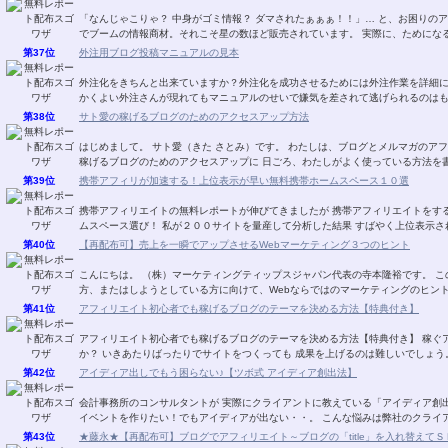
「なんじゃこりゃ？ 中身がゴミ情報？ ダマされたぁぁぁ！！」… と、お困りのア
でブームの情報商材。それこそ星の数ほど販売
第37位
外注用ブログ投稿マニュアルの見本
外注化をきちんと出来ていますか？外注化を成功させるためには外注作業を詳細
かくよい外注さんが現れてもマニュアルのせいで嫌気を差されて逃げられるのはも
第38位
サト愛の稼げるブログのためのアクセスアップ方法
はじめまして。 サト愛（きた さとみ）です。 わたしは、ブログとメルマガのアフィリエイトを 楽しんでいます。 このレポートでは、
稼げるブログのためのアクセスアップに 日ごろ、わたしがよく使っている方法を書
第39位
携帯アフィリが加速する！上位表示が早い無料携帯ホームスペース１０選
携帯アフィリエイトの無料レポートが伸びてきましたが 携帯アフィリエイトをす
ムスペース選び！ 私が２００サイトを量産して分析した結果 すばやく上位
第40位
【再配布可】売上を一瞬でアップさせるWebマーケティング３つのヒント
こんにちは。 （株）マーケティングティップスジャパン代表の寺本隆裕です。 このレポートでは、Webを使って何かを販売している
第41位
アフィリエイト初心者でも稼げるブログのテーマを決める方法【特典付き】
アフィリエイト初心者でも稼げるブログのテーマを決める方法【特典付き】 稼ぐアフィリエイトサイトのテーマの決め方は ご存じです
第42位
アイディア出しでもう困らない♪【ツボ式 アイディア創出法】
会計事務所のコンサルタントが 実際にクライアントに教えている「アイディア創出法」です。 ★あ～企画を考えない
イベントを作りたい！でもアイディアが出ない・・。 
第43位
★藤永★【再配布可】ブログでアフィリエイト～ブログの「title」を入れ替えてＳＥＯ対