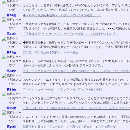
こんにちは、小雪です♪ 簡単な作業で、YAHOOにリンクができて、 アクセスUPの即効性のある方法です。 4／16日にスタートしたばか
りの方法ですから、 ぜひ、色々試してみてくださいね。 あなた様のお
第30位
◆メルマガ救済術◆迷惑メールフォルダ行きを回避せよ！！
一生懸命メルマガを配信していても、迷惑メールフォルダに受信されていては全
てしまうのか…それを追求し、回避
第31位
【実践編:6月分】リサイクルショップだけが知っている激安仕入れ方法！
◆川島和正氏◆より推奨いただいた無料レポート 【リサイクルショップだけが知
実践するのに不可欠な情報を余すところなく公開しています。 月収50万円以上
第32位
梵天流 ０から始める無料レポート作成法
無料レポートの作成をした事が無い 初心者の方向けのレポートです 無料レポート作成に必要な 各種フリーソフトのインストールから レ
ポートのネタの探し方 タイトルの付け方まで ワープロソフ…
第33位
サイトにアクセスがザクザク集まる！誰でも簡単に出来るSEO対策！ひとり言の
あなたのアフィリエイトライフをより快適に！ 様々なSEO対策がありますが、 このレポートに書いてあるSEO対策でも 結構な確率で上
第34位
アドセンスユーザー向け ブログアクセスアップ●●倍化作戦
アドセンスを使ったアフィリエイトブログなら、 こんなブログを作ることでアクセスアップする 方法があります。 大きな夢と期待の膨
らむ、アクセスアップ方法です。 このアクセスアップ方法に挑戦してみ
第35位
【さく流】リサーチアルチザンを PC にインストールして使うたったひとつのア
こんにちは、さくです サイト運営には欠かせないアクセス解析。 しかし、以下のような思いや悩みをお持ちではありませんか？ アクセ
ス解析サービスを利用しているが、反応が重い・・ 大事なアクセスログデ
第36位
情報商材を買って「ダマされた！」と思っても返金してもらえる裏ワザ