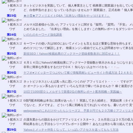
ネットビジネスを実践していて、個人事業主として 税務署に開業届けを出していない人はいませんか？ ま
ど、白色申告のままに なっている方はいませんか？ 開業届
第23位
★小雪★アフィリエイトQ&A『出来ない理由をやっつけます！』
メルマガ読者様から頂いた アフィリエイトに関する『疑問』『質問』『不安』 メルマガ・ブ
とめてみました。 『出来ない理由』を無くします♪ この無料レ
第24位
いのたのキーワード強化講座
キーワードの使い方はSEOにおいてメインとも言えるほど重要な意味を持ちます。 狙ったキーワードで検索エンジンに上位表示させ
めのコツについて解説します。 検索エンジン経由でどんどん訪問者が
第25位
新技SEO！Yahoo!検索結果のブックマーク登録者数表示に対応せよ！！
６月１４日にYahoo!の検索結果にブックマーク登録数が表示されるようになり
非常に簡単な作業をするだけでＯＫ！ 知らない人はヤバイかも・・・…
第26位
ヤフオ●ツイッターでつぶやいて稼ぐ情報商材レビューサイト作成方法【２４８０
ネットビジネスといえば真っ先に思いつくのが アフィリエイト・・・・ ですがアフィリエイトでも こんな オークション系はいかがです
か オークション系もおりまぜて いろんな方法で稼いでみませんか？ 稼
第27位
10日で1000部ＤＬメルぞうで新着2位の無料レポート配布戦略～実践編～
0億円配布戦略は本当に効果があった！！ 実践してきた経緯と、 実践結果（タイトル）までを書いています♪ いやぁ。 ちゃんと、戦略立
てないと、ダメですよ。 どういう風に戦略を立てればいいのかも、書いたの
第28位
webpowersのこれだけやったらシリーズ２ 予算０円でも２０万稼ぐアフィリエ
介護失業からの脱出をかけてアフィリエイトスタート。２カ月目には２０万の収
第29位
Yahooとメッチャ仲良くなって、いっぱいアクセスを送ってもらう方法