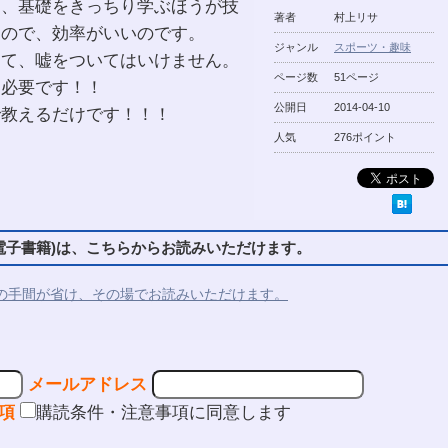
も、基礎をきっちり学ぶほうが技
著者
村上リサ
くので、効率がいいのです。
ジャンル
スポーツ・趣味
んて、嘘をついてはいけません。
ページ数
51ページ
に必要です！！
公開日
2014-04-10
で教えるだけです！！！
人気
276ポイント
子書籍)は、こちらからお読みいただけます。
の手間が省け、その場でお読みいただけます。
メールアドレス
項
購読条件・注意事項に同意します