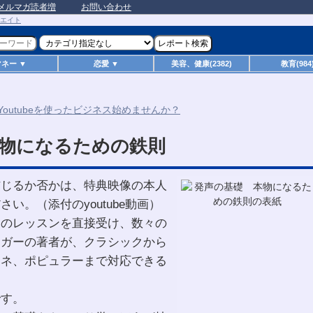
メルマガ読者増
お問い合わせ
マネー ▼
恋愛 ▼
美容、健康(2382)
教育(984
物になるための鉄則
信じるか否かは、特典映像の本人
い。（添付のyoutube動画）
師のレッスンを直接受け、数々の
ンガーの著者が、クラシックから
ーネ、ポピュラーまで対応できる
です。