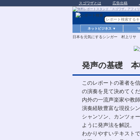
スゴワザとは
広告出稿
ネットビジネス ▼
日本を元気にするシンガー 村上リサ
発声の基礎 本
このレポートの著者を
の演奏を見て決めてくださ
内外の一流声楽家や教
演奏経験豊富な現役シ
シャンソン、カンツォ
ように発声法を解説。
わかりやすいテキスト