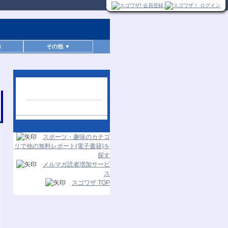
)
その他 ▼
人気レポートランキン
グ
24時間更新
スポーツ・趣味のカテゴ
リで他の無料レポート(電子書籍)を
探す
メルマガ読者増加サービ
ス
スゴワザ TOP