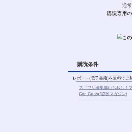
通常
購読専用の
購読条件
レポート(電子書籍)を無料で
スゴワザ編集部いちおし！マ
Con Ganar(協賛マガジン)