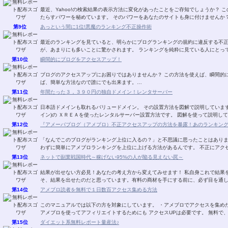
最近、Yahoo!の検索結果の表示方法に変化があったことをご存知でしょうか？ この変化は、ユーザーのクリック誘導に大きな変化をも
第9位
あっという間に1位!悪魔のランキング不正操作術
最近のランキングを見ていると、明らかにブログランキングの規約に違反する不
が、あまりにも多いことに驚かされます。 ランキングを純
第10位
瞬間的にブログをアクセスアップ！
ブログのアクセスアップにお困りではありませんか？ この方法を使えば、瞬間的にアクセスがあがります！ 一度、手順を覚えてしまえ
ば、簡単な方法なので誰にでも出来ます。…
第11位
年間たった３，３９０円の独自ドメイン！レンタサーバー
日本語ドメインも取れるバリュードメイン。 その設置方法を図解で説明しています。 ＶＡＬＵＥ－ＤＯＭＡＩＮ．ＣＯＭ(バリュ
イン)の ＸＲＥＡを使ったレンタルサーバー設置方
第12位
『アメーバブログ（アメブロ）不正アクセスアップの方法を暴露！あのランキン
「なんでこのブログがランキング上位に入るの？」と不思議に思ったことはありませんか？ 実は、トラフィックエクスチ
わずに簡単にアメブロランキン
第13位
ネットで副業戦国時代～稼げない95%の人が陥る見えない罠～
結果が出せない方必見！あなたの考え方から変えてみせます！ 私自身これで結果を出し、このレポートの内容を自分の物にできたからこ
そ、結果を出せたのだと思っています。有料の商材を手にする前に、必ず目を通
第14位
アメブロ読者を無料で１日数百アクセス集める方法
このマニュアルでは以下の方を対象にしています。 ・アメブロでアクセスを集めたい。 ・集めたいけど、有料ツールは使いたくない。
アメブロを使ってアフィリエイトするためにも アクセス
第15位
ダイエット系無料レポート量産法♪