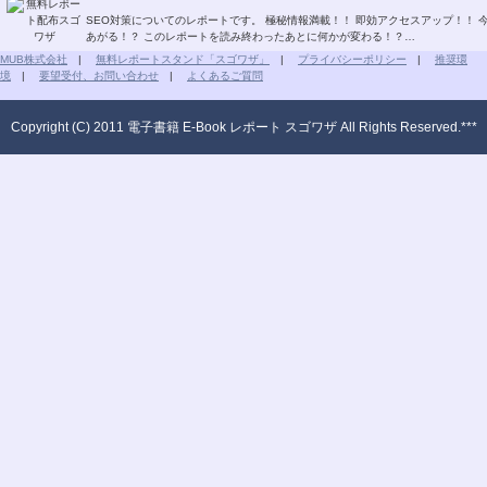
SEO対策についてのレポートです。 極秘情報満載！！ 即効アクセスアップ！！ 今すぐSEO対策！！ グーグルページランクもどんどん
あがる！？ このレポートを読み終わったあとに何かが変わる！？…
MUB株式会社
|
無料レポートスタンド「スゴワザ」
|
プライバシーポリシー
|
推奨環
境
|
要望受付、お問い合わせ
|
よくあるご質問
Copyright (C) 2011 電子書籍 E-Book レポート スゴワザ All Rights Reserved.***