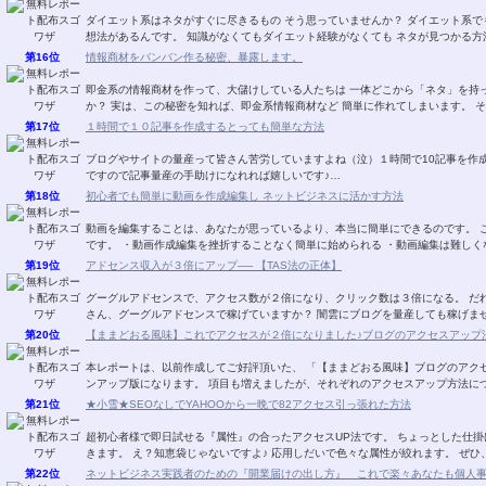
ダイエット系はネタがすぐに尽きるもの そう思っていませんか？ ダイエット系でも 無料レポートに書くネタが 次から次へと湧き出る発
想法があるんです。 知識がなくてもダイエット経験がなくても ネタが見つか
第16位
情報商材をバンバン作る秘密、暴露します。
即金系の情報商材を作って、大儲けしている人たちは 一体どこから「ネタ」を持ってきているのか？ その秘密を知りたくありません
か？ 実は、この秘密を知れ
第17位
１時間で１０記事を作成するとっても簡単な方法
ブログやサイトの量産って皆さん苦労していますよね（泣）１時間で10記事を作成すると
ですので記事量産の手助けになれれば嬉しいです♪…
第18位
初心者でも簡単に動画を作成編集し ネットビジネスに活かす方法
動画を編集することは、あなたが思っているより、本当に簡単にできるのです。 このレポートを読んで実行するメリットは以下のとおり
です。 ・動画作成編集を挫折することなく簡単に始められる ・動画編集は難し
第19位
アドセンス収入が３倍にアップ── 【TAS法の正体】
グーグルアドセンスで、アクセス数が２倍になり、クリック数は３倍になる。 だれも
さん、グーグルアドセンスで稼げていますか？ 闇雲にブログを量産
第20位
【ままどおる風味】これでアクセスが２倍になりました♪ブログのアクセスアップ法V
本レポートは、以前作成してご好評頂いた、 「【ままどおる風味】ブログのアクセ
ンアップ版になります。 項目も増えましたが、それぞれのアクセスアップ
第21位
★小雪★SEOなしでYAHOOから一晩で82アクセス引っ張れた方法
超初心者様で即日試せる『属性』の合ったアクセスUP法です。 ちょっとした仕掛けでザクザクあなたのブログにアクセスが 流れ込んで
きます。 え？知恵袋じゃない
第22位
ネットビジネス実践者のための『開業届けの出し方』 これで楽々あなたも個人