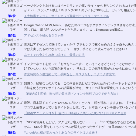
ページランクを上げるにはページランクの高いサイトから 被リンクされるコトが重要です。 でも、被リンク先を探す
か？ ページランク４以上！即リンクOK！のサイ
第2位
４大検索エンジン・サイトマップ登録パーフェクトマニュアル
Google,Yahoo,MSN,Askへ、 あなたのページをサクサクインデックスさせる方法。 2007年5月現在、日本におけるサイトマップ利
関しては、 最も詳しいレポートだと思います。 １．Sitemaps.org形式…
第3位
アドセンスを極める２２ヶ条
貴方はアドセンスで稼げていますか？ アドセンスで稼ぐための２２ヶ条をお教え
フは充実したものになるでしょう！ ぜひ、手にとって読んでみてください！…
第4位
ネットでお金を生み出し続ける 最後の方法
インターネットを使って「お金を生み出す」 ということはどういうことなのか？ インターネットビジネスを始めたほとんどの人が 「稼
げていない」という現実があります。 それは、この思考形態がないからに
第5位
作業時間を５倍短縮して、手間なし、リスクなし、ラクラク作業で
知識０、経験なしの人でも、この内容を読むだけであなたのインターネットビジネスの「販売力」が
第6位
【∫ÅЯÅ式】即効！昨今噂の日本語ドメインを無料ブログで使う方法！
最近、日本語ドメインがYAHOO に強い！という、 噂が流れてますよね。 【それは事実のようです！】 というのは、 ＳＥＯを掛け、コ
ツコツ上位表示しているサイトを出し抜いて、 日本語ドメインを使っている
第7位
【動画マニュアル付き】 遂にSEOを超えた!!たった9分で1日3000アクセス
『SEO対策をしたけど、アクセスが増えない・・・』 『SEO対策をするほどのお金も無い・・・』 もう、こ
せん。 SEO対策をしてもアクセスが増えなかったサイトが、 毎日3000アクセ
第8位
Yahoo!の仕様が変わった！あなたのサイトは大丈夫？