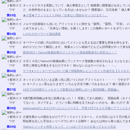
ネットビジネスを実践していて、個人事業主として 税務署に開業届けを出していない人はいませんか？ ま
ど、白色申告のままに なっている方はいませんか？ 開業届
第23位
★小雪★アフィリエイトQ&A『出来ない理由をやっつけます！』
メルマガ読者様から頂いた アフィリエイトに関する『疑問』『質問』『不安』 メルマガ・ブ
とめてみました。 『出来ない理由』を無くします♪ この無料レ
第24位
いのたのキーワード強化講座
キーワードの使い方はSEOにおいてメインとも言えるほど重要な意味を持ちます。 狙ったキーワードで検索エンジンに上位表示させ
めのコツについて解説します。 検索エンジン経由でどんどん訪問者が
第25位
新技SEO！Yahoo!検索結果のブックマーク登録者数表示に対応せよ！！
６月１４日にYahoo!の検索結果にブックマーク登録数が表示されるようになり
非常に簡単な作業をするだけでＯＫ！ 知らない人はヤバイかも・・・…
第26位
ヤフオ●ツイッターでつぶやいて稼ぐ情報商材レビューサイト作成方法【２４８０
ネットビジネスといえば真っ先に思いつくのが アフィリエイト・・・・ ですがアフィリエイトでも こんな オークション系はいかがです
か オークション系もおりまぜて いろんな方法で稼いでみませんか？ 稼
第27位
10日で1000部ＤＬメルぞうで新着2位の無料レポート配布戦略～実践編～
0億円配布戦略は本当に効果があった！！ 実践してきた経緯と、 実践結果（タイトル）までを書いています♪ いやぁ。 ちゃんと、戦略立
てないと、ダメですよ。 どういう風に戦略を立てればいいのかも、書いたの
第28位
webpowersのこれだけやったらシリーズ２ 予算０円でも２０万稼ぐアフィリエ
介護失業からの脱出をかけてアフィリエイトスタート。２カ月目には２０万の収
第29位
Yahooとメッチャ仲良くなって、いっぱいアクセスを送ってもらう方法