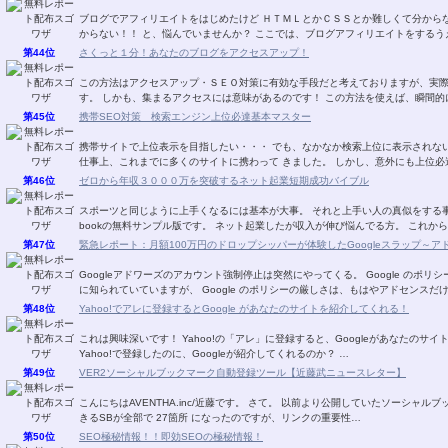
ブログでアフィリエイトをはじめたけど ＨＴＭＬとかＣＳＳとか難しくて分からない！！ 自分のやりたいことがどうすればできるか分
からない！！ と、悩んでいませんか？ ここでは、ブログアフィリエイトをす
第44位
さくっと１分！あなたのブログをアクセスアップ！
この方法はアクセスアップ・ＳＥＯ対策に有効な手段だと考えておりますが、実
す。 しかも、集まるアクセスには意味があるのです！
第45位
携帯SEO対策 検索エンジン上位必達基本マスター
携帯サイトで上位表示を目指したい・・・ でも、なかなか検索上位に表示されない・・・。 そのようなお話をよく耳に
仕事上、これまでに多くのサイトに携わって きました。 し
第46位
ゼロから年収３０００万を突破するネット起業短期成功バイブル
スポーツと同じように上手くなるには基本が大事。 それと上手い人の真似をする事。 ゼロから年収３０００万を稼ぎ出す宮川明さん
bookの無料サンプル版です。 ネット起業したが収入が伸び悩んでる方。
第47位
緊急レポート：月額100万円のドロップシッパーが体験したGoogleスラップ～
Googleアドワーズのアカウント強制停止は突然にやってくる。 Google のポリシーが非常に厳しいことは、 アドセンスなどで多くの方
に知られていていますが、 Google のポリシーの厳しさは、もはやアドセンス
第48位
Yahoo!でアレに登録するとGoogle があなたのサイトを紹介してくれる！
これは興味深いです！ Yahoo!の「アレ」に登録すると、Googleがあなたのサイトを紹介してくれます！ Yahoo!の「アレ」とは？ 何故
Yahoo!で登録したのに、Googleが紹介してくれるのか？ …
第49位
VER2ソーシャルブックマーク自動登録ツール【近藤武ニュースレター】
こんにちはAVENTHA.inc/近藤です。 さて。 以前より公開していたソーシャルブックマークソフトがバージョンアップしました。 登録で
きるSBが全部で 27箇所 になったのですが、リンクの重要性…
第50位
SEO極秘情報！！即効SEOの極秘情報！