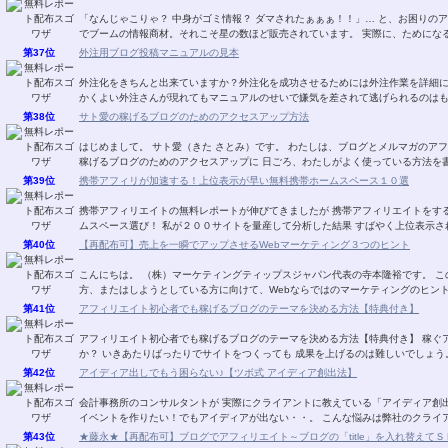
「なんじゃこりゃ？ 中身がゴミ情報？ ダマされたぁぁぁ！！」… と、お困りのア
でブームの情報商材。それこそ星の数ほど販売
第37位
外注用ブログ投稿マニュアルの見本
外注化をきちんと出来ていますか？外注化を成功させるためには外注作業を詳細
かくよい外注さんが現れてもマニュアルのせいで嫌気を差されて逃げられるのはも
第38位
サト愛の稼げるブログのためのアクセスアップ方法
はじめまして。 サト愛（きた さとみ）です。 わたしは、ブログとメルマガのアフィリエイトを 楽しんでいます。 このレポートでは、
稼げるブログのためのアクセスアップに 日ごろ、わたしがよく使っている方法を書
第39位
携帯アフィリが加速する！上位表示が早い無料携帯ホームスペース１０選
携帯アフィリエイトの無料レポートが伸びてきましたが 携帯アフィリエイトをす
ムスペース選び！ 私が２００サイトを量産して分析した結果 すばやく上位
第40位
【再配布可】売上を一瞬でアップさせるWebマーケティング３つのヒント
こんにちは。 （株）マーケティングティップスジャパン代表の寺本隆裕です。 このレポートでは、Webを使って何かを販売している
第41位
アフィリエイト初心者でも稼げるブログのテーマを決める方法【特典付き】
アフィリエイト初心者でも稼げるブログのテーマを決める方法【特典付き】 稼ぐアフィリエイトサイトのテーマの決め方は ご存じです
第42位
アイディア出しでもう困らない♪【ツボ式 アイディア創出法】
会計事務所のコンサルタントが 実際にクライアントに教えている「アイディア創出法」です。 ★あ～企画を考えない
イベントを作りたい！でもアイディアが出ない・・。 
第43位
★藤永★【再配布可】ブログでアフィリエイト～ブログの「title」を入れ替えてＳＥＯ対