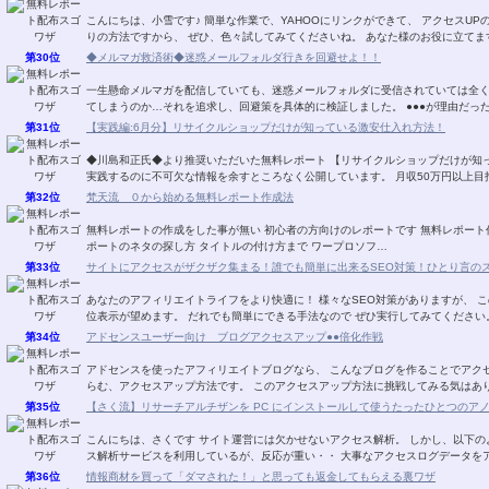
こんにちは、小雪です♪ 簡単な作業で、YAHOOにリンクができて、 アクセスUPの即効性のある方法です。 4／16日にスタートしたばか
りの方法ですから、 ぜひ、色々試してみてくださいね。 あなた様のお
第30位
◆メルマガ救済術◆迷惑メールフォルダ行きを回避せよ！！
一生懸命メルマガを配信していても、迷惑メールフォルダに受信されていては全
てしまうのか…それを追求し、回避
第31位
【実践編:6月分】リサイクルショップだけが知っている激安仕入れ方法！
◆川島和正氏◆より推奨いただいた無料レポート 【リサイクルショップだけが知
実践するのに不可欠な情報を余すところなく公開しています。 月収50万円以上
第32位
梵天流 ０から始める無料レポート作成法
無料レポートの作成をした事が無い 初心者の方向けのレポートです 無料レポート作成に必要な 各種フリーソフトのインストールから レ
ポートのネタの探し方 タイトルの付け方まで ワープロソフ…
第33位
サイトにアクセスがザクザク集まる！誰でも簡単に出来るSEO対策！ひとり言の
あなたのアフィリエイトライフをより快適に！ 様々なSEO対策がありますが、 このレポートに書いてあるSEO対策でも 結構な確率で上
第34位
アドセンスユーザー向け ブログアクセスアップ●●倍化作戦
アドセンスを使ったアフィリエイトブログなら、 こんなブログを作ることでアクセスアップする 方法があります。 大きな夢と期待の膨
らむ、アクセスアップ方法です。 このアクセスアップ方法に挑戦してみ
第35位
【さく流】リサーチアルチザンを PC にインストールして使うたったひとつのア
こんにちは、さくです サイト運営には欠かせないアクセス解析。 しかし、以下のような思いや悩みをお持ちではありませんか？ アクセ
ス解析サービスを利用しているが、反応が重い・・ 大事なアクセスログデ
第36位
情報商材を買って「ダマされた！」と思っても返金してもらえる裏ワザ