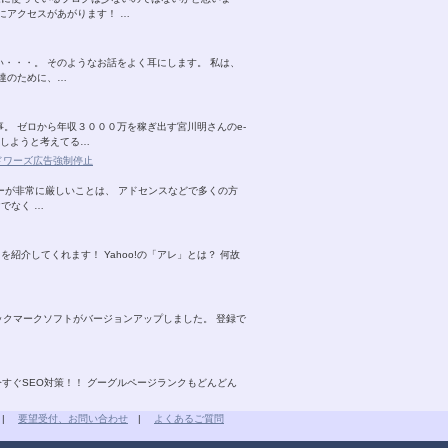
にアクセスがあがります！ …
・・・。 そのようなお話をよく耳にします。 私は、
達のために、…
。 ゼロから年収３０００万を稼ぎ出す宮川明さんのe-
らしようと考えてる…
アドワーズ広告強制停止
リシーが非常に厳しいことは、 アドセンスなどで多くの方
でなく …
を紹介してくれます！ Yahoo!の「アレ」とは？ 何故
ルブックマークソフトがバージョンアップしました。 登録で
今すぐSEO対策！！ グーグルページランクもどんどん
|
要望受付、お問い合わせ
|
よくあるご質問