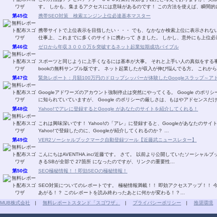
す。 しかも、集まるアクセスには意味があるのです！ この方法を使えば、瞬間的
第45位
携帯SEO対策 検索エンジン上位必達基本マスター
携帯サイトで上位表示を目指したい・・・ でも、なかなか検索上位に表示されない
仕事上、これまでに多くのサイトに携わって きました。 しかし、意外にも上位必
第46位
ゼロから年収３０００万を突破するネット起業短期成功バイブル
スポーツと同じように上手くなるには基本が大事。 それと上手い人の真似をする事
bookの無料サンプル版です。 ネット起業したが収入が伸び悩んでる方。 これか
第47位
緊急レポート：月額100万円のドロップシッパーが体験したGoogleスラップ～
Googleアドワーズのアカウント強制停止は突然にやってくる。 Google のポ
に知られていていますが、 Google のポリシーの厳しさは、もはやアドセンスだけ
第48位
Yahoo!でアレに登録するとGoogle があなたのサイトを紹介してくれる！
これは興味深いです！ Yahoo!の「アレ」に登録すると、Googleがあなたのサイト
Yahoo!で登録したのに、Googleが紹介してくれるのか？ …
第49位
VER2ソーシャルブックマーク自動登録ツール【近藤武ニュースレター】
こんにちはAVENTHA.inc/近藤です。 さて。 以前より公開していたソーシャ
きるSBが全部で 27箇所 になったのですが、リンクの重要性…
第50位
SEO極秘情報！！即効SEOの極秘情報！
SEO対策についてのレポートです。 極秘情報満載！！ 即効アクセスアップ！！ 
あがる！？ このレポートを読み終わったあとに何かが変わる！？…
MUB株式会社
|
無料レポートスタンド「スゴワザ」
|
プライバシーポリシー
|
推奨環境