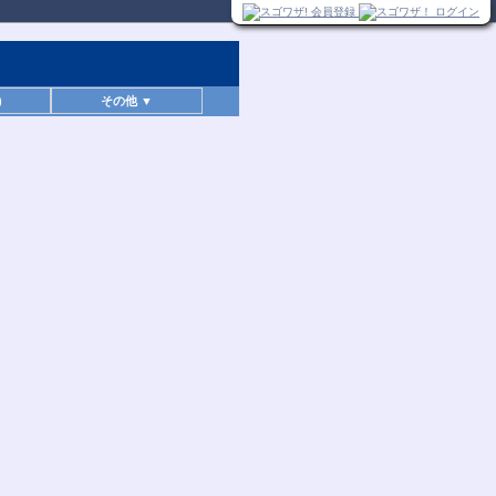
)
その他 ▼