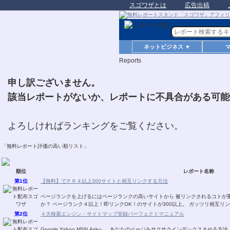
スゴワザとは
広告出稿
ネットビジネス ▼
Reports
申し訳ございません。
該当レポートがないか、レポートに不具合がある可能
よろしければランキングをご覧ください。
「無料レポート評価の高い順リスト」
順位
レポート名称
第1位
【無料】でＰＲ４以上300サイトと相互リンクする方法
ページランクを上げるにはページランクの高いサイトから 被リンクされるコトが
か？ ページランク４以上！即リンクOK！のサイトが300以上。 ガッツリ相互リ
第2位
４大検索エンジン・サイトマップ登録パーフェクトマニュアル
Google,Yahoo,MSN,Askへ、 あなたのページをサクサクインデックスさせる