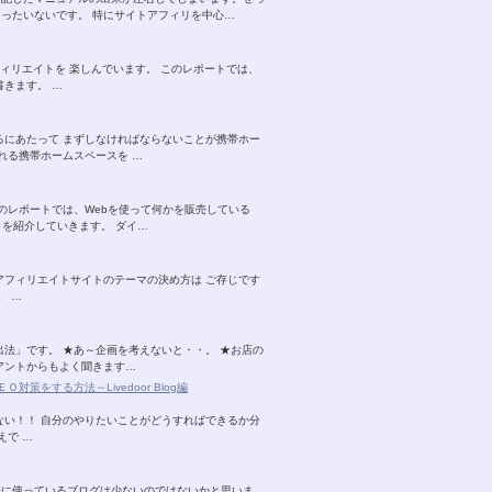
ったいないです。 特にサイトアフィリを中心…
ィリエイトを 楽しんでいます。 このレポートでは、
きます。 …
るにあたって まずしなければならないことが携帯ホー
れる携帯ホームスペースを …
のレポートでは、Webを使って何かを販売している
を紹介していきます。 ダイ…
アフィリエイトサイトのテーマの決め方は ご存じです
。 …
法」です。 ★あ～企画を考えないと・・。 ★お店の
アントからもよく聞きます…
策をする方法～Livedoor Blog編
ない！！ 自分のやりたいことがどうすればできるか分
えで …
際に使っているブログは少ないのではないかと思いま