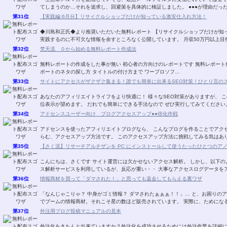
てしまうのか…それを追求し、回避策を具体的に検証しました。 ●●●が理由だっ
第31位
【実践編:6月分】リサイクルショップだけが知っている激安仕入れ方法！
◆川島和正氏◆より推奨いただいた無料レポート 【リサイクルショップだけが知
実践するのに不可欠な情報を余すところなく公開しています。 月収50万円以上
第32位
梵天流 ０から始める無料レポート作成法
無料レポートの作成をした事が無い 初心者の方向けのレポートです 無料レポート
ポートのネタの探し方 タイトルの付け方まで ワープロソフ…
第33位
サイトにアクセスがザクザク集まる！誰でも簡単に出来るSEO対策！ひとり言の
あなたのアフィリエイトライフをより快適に！ 様々なSEO対策がありますが、 こ
位表示が望めます。 だれでも簡単にできる手法なので ぜひ実行してみてください
第34位
アドセンスユーザー向け ブログアクセスアップ●●倍化作戦
アドセンスを使ったアフィリエイトブログなら、 こんなブログを作ることでアクセ
らむ、アクセスアップ方法です。 このアクセスアップ方法に挑戦してみる気はあ
第35位
【さく流】リサーチアルチザンを PC にインストールして使うたったひとつのア
こんにちは、さくです サイト運営には欠かせないアクセス解析。 しかし、以下の
ス解析サービスを利用しているが、反応が重い・・ 大事なアクセスログデータを
第36位
情報商材を買って「ダマされた！」と思っても返金してもらえる裏ワザ
「なんじゃこりゃ？ 中身がゴミ情報？ ダマされたぁぁぁ！！」… と、お困りのア
でブームの情報商材。それこそ星の数ほど販売されています。 実際に、ためにな
第37位
外注用ブログ投稿マニュアルの見本
外注化をきちんと出来ていますか？外注化を成功させるためには外注作業を詳細