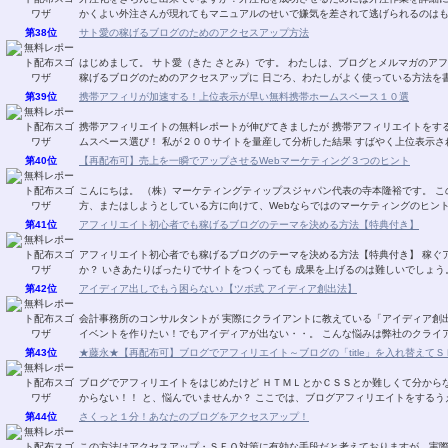
かくよい外注さんが現れてもマニュアルのせいで嫌気を差されて逃げられるのはも
第38位
サト愛の稼げるブログのためのアクセスアップ方法
はじめまして。 サト愛（きた さとみ）です。 わたしは、ブログとメルマガのアフ
稼げるブログのためのアクセスアップに 日ごろ、わたしがよく使っている方法を書
第39位
携帯アフィリが加速する！上位表示が早い無料携帯ホームスペース１０選
携帯アフィリエイトの無料レポートが伸びてきましたが 携帯アフィリエイトをす
ムスペース選び！ 私が２００サイトを量産して分析した結果 すばやく上位表示さ
第40位
【再配布可】売上を一瞬でアップさせるWebマーケティング３つのヒント
こんにちは。 （株）マーケティングティップスジャパン代表の寺本隆裕です。 こ
方、またはしようとしている方に向けて、Webならではのマーケティングのヒント
第41位
アフィリエイト初心者でも稼げるブログのテーマを決める方法【特典付き】
アフィリエイト初心者でも稼げるブログのテーマを決める方法【特典付き】 稼ぐ
か？ いきあたりばったりでサイトをつくっても 成果を上げるのは難しいでしょう
第42位
アイディア出しでもう困らない♪【ツボ式 アイディア創出法】
会計事務所のコンサルタントが 実際にクライアントに教えている「アイディア創出
イベントを作りたい！でもアイディアが出ない・・。 こんな悩みは弊社のクライ
第43位
★藤永★【再配布可】ブログでアフィリエイト～ブログの「title」を入れ替えてＳＥＯ対
ブログでアフィリエイトをはじめたけど ＨＴＭＬとかＣＳＳとか難しくて分から
からない！！ と、悩んでいませんか？ ここでは、ブログアフィリエイトをするう
第44位
さくっと１分！あなたのブログをアクセスアップ！
この方法はアクセスアップ・ＳＥＯ対策に有効な手段だと考えておりますが、実