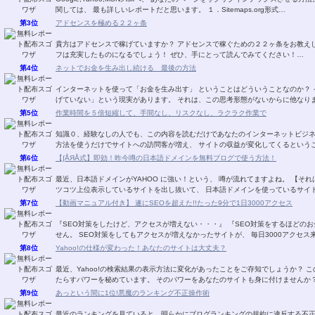
関しては、 最も詳しいレポートだと思います。 １．Sitemaps.org形式…
第3位
アドセンスを極める２２ヶ条
貴方はアドセンスで稼げていますか？ アドセンスで稼ぐための２２ヶ条をお教え
フは充実したものになるでしょう！ ぜひ、手にとって読んでみてください！…
第4位
ネットでお金を生み出し続ける 最後の方法
インターネットを使って「お金を生み出す」 ということはどういうことなのか？ 
げていない」という現実があります。 それは、この思考形態がないからに他なり
第5位
作業時間を５倍短縮して、手間なし、リスクなし、ラクラク作業で
知識０、経験なしの人でも、この内容を読むだけであなたのインターネットビジネ
方法を使うだけでサイトへの訪問客が増え、 サイトの収益が変化してくるというこ
第6位
【∫ÅЯÅ式】即効！昨今噂の日本語ドメインを無料ブログで使う方法！
最近、日本語ドメインがYAHOO に強い！という、 噂が流れてますよね。 【そ
ツコツ上位表示しているサイトを出し抜いて、 日本語ドメインを使っているサイ
第7位
【動画マニュアル付き】 遂にSEOを超えた!!たった9分で1日3000アクセス
『SEO対策をしたけど、アクセスが増えない・・・』 『SEO対策をするほどの
せん。 SEO対策をしてもアクセスが増えなかったサイトが、 毎日3000アクセス
第8位
Yahoo!の仕様が変わった！あなたのサイトは大丈夫？
最近、Yahoo!の検索結果の表示方法に変化があったことをご存知でしょうか？
たらすパワーを秘めています。 そのパワーをあなたのサイトも身に付けませんか？
第9位
あっという間に1位!悪魔のランキング不正操作術
最近のランキングを見ていると、明らかにブログランキングの規約に違反する不