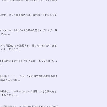
します！ ２２ヶ条を極めれば、貴方のアドセンスライ
インターネットビジネスを始めたほとんどの人が 「稼
ません。…
スの「販売力」が激変する！ 信じられますか？ ある
とを。 私もこの…
れは事実のようです！】 というのは、 ＳＥＯを掛け、コ
ト…
お金も無い・・・』 もう、こんな事で悩む必要はありま
来るようになった…
 この変化は、ユーザーのクリック誘導に大きな変化をも
 あなたのサイ…
正な手段を使って、ランキング上位を占めているブログ