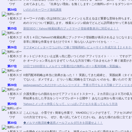
とめてみました。 『出来ない理由』を無くします♪ この無料レポートをダウンロ
第24位
いのたのキーワード強化講座
キーワードの使い方はSEOにおいてメインとも言えるほど重要な意味を持ちます
めのコツについて解説します。 検索エンジン経由でどんどん訪問者がやって来る
第25位
新技SEO！Yahoo!検索結果のブックマーク登録者数表示に対応せよ！！
６月１４日にYahoo!の検索結果にブックマーク登録数が表示されるようになり
非常に簡単な作業をするだけでＯＫ！ 知らない人はヤバイかも・・・…
第26位
ヤフオ●ツイッターでつぶやいて稼ぐ情報商材レビューサイト作成方法【２４８０
ネットビジネスといえば真っ先に思いつくのが アフィリエイト・・・・ ですがア
か オークション系もおりまぜて いろんな方法で稼いでみませんか？ 稼ぐ速度が
第27位
10日で1000部ＤＬメルぞうで新着2位の無料レポート配布戦略～実践編～
0億円配布戦略は本当に効果があった！！ 実践してきた経緯と、 実践結果（タイト
てないと、ダメですよ。 どういう風に戦略を立てればいいのかも、書いたので 見
第28位
webpowersのこれだけやったらシリーズ２ 予算０円でも２０万稼ぐアフィリエ
介護失業からの脱出をかけてアフィリエイトスタート。２カ月目には２０万の収
即結果を出した手法をシリーズでレポート公開中！ あなたは何から取り組んでま
第29位
Yahooとメッチャ仲良くなって、いっぱいアクセスを送ってもらう方法
こんにちは、小雪です♪ 簡単な作業で、YAHOOにリンクができて、 アクセスUP
りの方法ですから、 ぜひ、色々試してみてくださいね。 あなた様のお役に立てま
第30位
◆メルマガ救済術◆迷惑メールフォルダ行きを回避せよ！！
一生懸命メルマガを配信していても、迷惑メールフォルダに受信されていては全