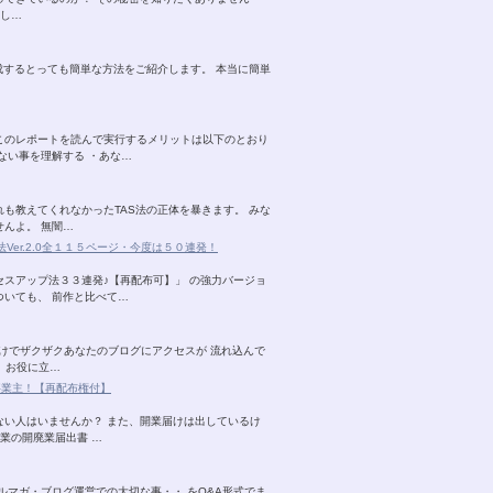
そし…
成するとっても簡単な方法をご紹介します。 本当に簡単
このレポートを読んで実行するメリットは以下のとおり
ない事を理解する ・あな…
も教えてくれなかったTAS法の正体を暴きます。 みな
んよ。 無闇…
er.2.0全１１５ページ・今度は５０連発！
スアップ法３３連発♪【再配布可】」 の強力バージョ
ついても、 前作と比べて…
けでザクザクあなたのブログにアクセスが 流れ込んで
、お役に立…
事業主！【再配布権付】
ない人はいませんか？ また、開業届けは出しているけ
業の開廃業届出書 …
ルマガ・ブログ運営での大切な事・・ をQ&A形式でま