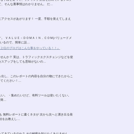
て、そんな裏事情はわかりません。 だ…
にアクセスがあがります！ 一度、手順を覚えてしまえ
。 ＶＡＬＵＥ－ＤＯＭＡＩＮ．ＣＯＭ(バリュードメ
ているので、簡単に設…
グ上位のブログはこんな事をやっている！！』
せんか？ 実は、トラフィックエクスチェンジなどを使
セスアップをしても意味がないの…
を出し、このレポートの内容を自分の物にできたからこ
してください！…
たい。 ・集めたいけど、有料ツールは使いたくない。
、簡…
も 無料レポートに書くネタが 次から次へと湧き出る発
法をお教えし…
ってきているのか？ その秘密を知りたくありません