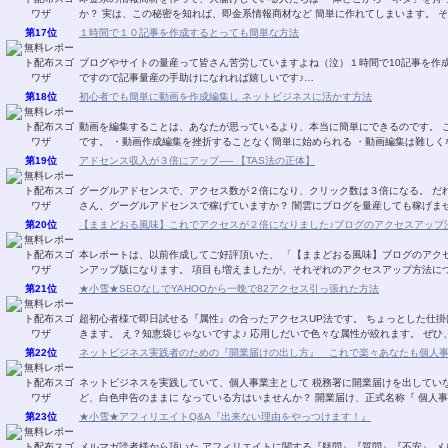
か？ 実は、この秘密を知れば、即金系情報商材など 簡単に作れてしまいます。 
第17位
１時間で１０記事を作成するとっても簡単な方法
ブログやサイトの量産って皆さん苦労していますよね（泣）１時間で10記事を作
ですので記事量産の手助けになれれば嬉しいです♪…
第18位
初心者でも簡単に動画を作成編集し ネットビジネスに活かす方法
動画を編集することは、あなたが思っているより、本当に簡単にできるのです。 
です。 ・動画作成編集を挫折することなく簡単に始められる ・動画編集は難しく
第19位
アドセンス収入が３倍にアップ── 【TAS法の正体】
グーグルアドセンスで、アクセス数が２倍になり、クリック数は３倍になる。 だれ
さん、グーグルアドセンスで稼げていますか？ 闇雲にブログを量産しても稼げませ
第20位
【ままどおる風味】これでアクセスが２倍になりました♪ブログのアクセスアップ法V
本レポートは、以前作成してご好評頂いた、 「【ままどおる風味】ブログのアクセ
ンアップ版になります。 項目も増えましたが、それぞれのアクセスアップ方法に
第21位
★小雪★SEOなしでYAHOOから一晩で82アクセス引っ張れた方法
超初心者様で即日試せる『属性』の合ったアクセスUP法です。 ちょっとした仕掛
きます。 え？知恵袋じゃないですよ♪ 応用しだいで色々な属性が絞れます。 ぜひ
第22位
ネットビジネス実践者のための『開業届けの出し方』 これで楽々あなたも個人
ネットビジネスを実践していて、個人事業主として 税務署に開業届けを出してい
ど、白色申告のままに なっている方はいませんか？ 開業届け、正式名称『 個人事
第23位
★小雪★アフィリエイトQ&A『出来ない理由をやっつけます！』
メルマガ読者様から頂いた アフィリエイトに関する『疑問』『質問』『不安』 メ