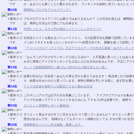
が、あまりにも多いことに驚かされます。 ランキングを純粋に見ている人にとっ
第10位
瞬間的にブログをアクセスアップ！
ブログのアクセスアップにお困りではありませんか？ この方法を使えば、瞬間的
ば、簡単な方法なので誰にでも出来ます。…
第11位
年間たった３，３９０円の独自ドメイン！レンタサーバー
日本語ドメインも取れるバリュードメイン。 その設置方法を図解で説明しています
イン)の ＸＲＥＡを使ったレンタルサーバー設置方法です。 図解を使って説明し
第12位
『アメーバブログ（アメブロ）不正アクセスアップの方法を暴露！あのランキン
「なんでこのブログがランキング上位に入るの？」と不思議に思ったことはありま
わずに簡単にアメブロランキングを上位に上げる方法があるんです。 不正にアク
第13位
ネットで副業戦国時代～稼げない95%の人が陥る見えない罠～
結果が出せない方必見！あなたの考え方から変えてみせます！ 私自身これで結果
そ、結果を出せたのだと思っています。有料の商材を手にする前に、必ず目を通
第14位
アメブロ読者を無料で１日数百アクセス集める方法
このマニュアルでは以下の方を対象にしています。 ・アメブロでアクセスを集め
アメブロを使ってアフィリエイトするためにも アクセスUPは必要です。 無料で
第15位
ダイエット系無料レポート量産法♪
ダイエット系はネタがすぐに尽きるもの そう思っていませんか？ ダイエット系で
想法があるんです。 知識がなくてもダイエット経験がなくても ネタが見つかる方
第16位
情報商材をバンバン作る秘密、暴露します。
即金系の情報商材を作って、大儲けしている人たちは 一体どこから「ネタ」を持