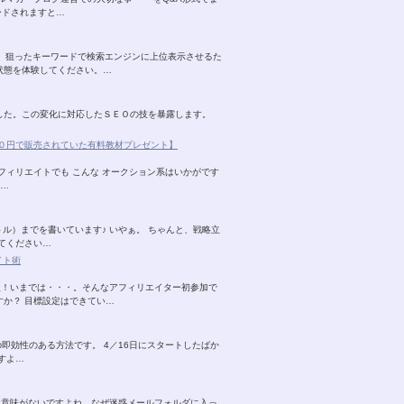
ードされますと…
。 狙ったキーワードで検索エンジンに上位表示させるた
状態を体験してください。…
ました。この変化に対応したＳＥＯの技を暴露します。
０円で販売されていた有料教材プレゼント】
フィリエイトでも こんな オークション系はいかがです
さ…
ル）までを書いています♪ いやぁ。 ちゃんと、戦略立
てください…
イト術
入！いまでは・・・。そんなアフィリエイター初参加で
すか？ 目標設定はできてい…
の即効性のある方法です。 4／16日にスタートしたばか
すよ…
く意味がないですよね。なぜ迷惑メールフォルダに入っ