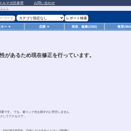
メルマガ読者増
お問い合わせ
マネー ▼
恋愛 ▼
美容、健康(2382)
教育(984
性があるため現在修正を行っています。
重要です。 でも、被リンク先を探すのに苦労しません
ンクしてアクセスア…
方法。 2007年5月現在、日本におけるサイトマップ利用に