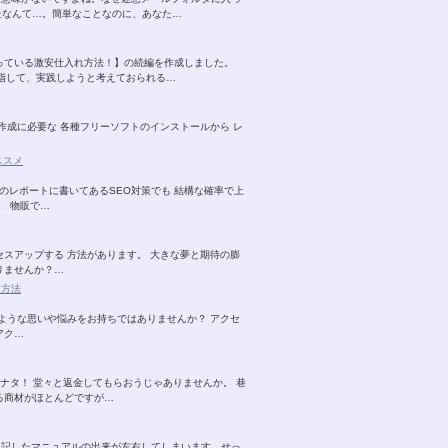
たなんて…。簡単なことなのに、あなた…
っている激安仕入れ方法！】の続編を作成しました。
目指して、実践しようと考えておられる…
作成に必要な 各種フリーソフトのインストールから レ
ススメ
のレポートに書いてあるSEO対策でも 結構な確率で上
。 物販で…
スアップする 方法があります。 大きな夢と期待の膨
りませんか？…
ノ方法
ような思いや悩みをお持ちではありませんか？ アクセ
アク…
ナタ！ 堂々と返金してもらおうじゃありませんか。 巷
る商材がほとんどですが…
に記したマニュアルの出来が左右してしまいます。せっ