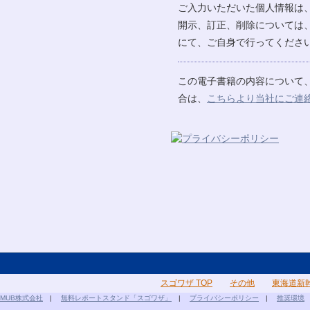
ご入力いただいた個人情報は
開示、訂正、削除については
にて、ご自身で行ってください
この電子書籍の内容について
合は、
こちらより当社にご連
スゴワザ TOP
その他
東海道新
MUB株式会社
|
無料レポートスタンド「スゴワザ」
|
プライバシーポリシー
|
推奨環境