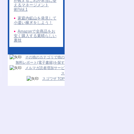
が教えるこれが本当に使
えるマネージメント
術!Vol.1
家庭内鉱山を発見して
小遣い稼ぎをしよう！
Amazonで全商品をお
安く購入する素晴らしい
裏技
その他のカテゴリで他の
無料レポート(電子書籍)を探す
メルマガ読者増加サービ
ス
スゴワザ TOP