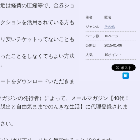
最近は経費の圧縮等で、金券ショ
著者
匿名
ークションを活用されている方も
ジャンル
その他
？
ページ数
10ページ
まり安いチケットってないことも
公開日
2015-01-06
いったことをしなくてもよい方法
人気
10ポイント
す。
ポートをダウンロードいただきま
マガジンの発行者）によって、メールマガジン【40代！
の脱出と自由気ままでのんきな生活】に代理登録されま
ださい。