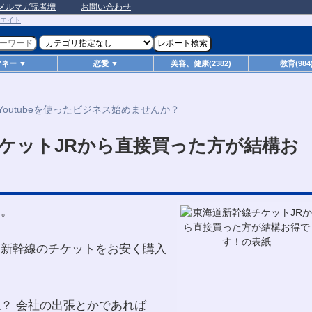
メルマガ読者増
お問い合わせ
マネー ▼
恋愛 ▼
美容、健康(2382)
教育(984
ケットJRから直接買った方が結構お
す。
道新幹線のチケットをお安く購入
？ 会社の出張とかであれば