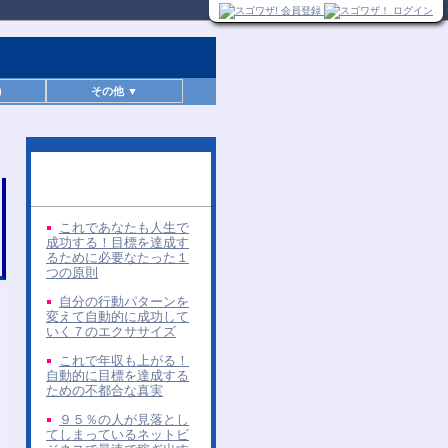
)
その他 ▼
同じ著者の無料レポー
ト
これであなたも人生で
成功する！目標を達成す
るために必要なたった１
つの原則
自分の行動パターンを
変えて自動的に成功して
いく７のエクササイズ
これで年収も上がる！
自動的に目標を達成する
ための不都合な真実
９５％の人が見落とし
てしまっているネットビ