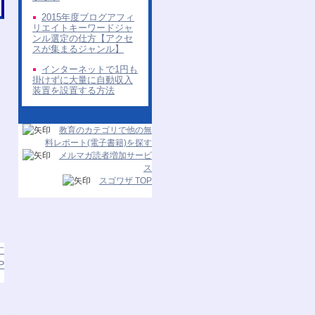
2015年度ブログアフィ
リエイトキーワードジャ
ンル選定の仕方【アクセ
スが集まるジャンル】
インターネットで1円も
掛けずに大量に自動収入
装置を設置する方法
教育のカテゴリで他の無
料レポート(電子書籍)を探す
メルマガ読者増加サービ
ス
スゴワザ TOP
す
P