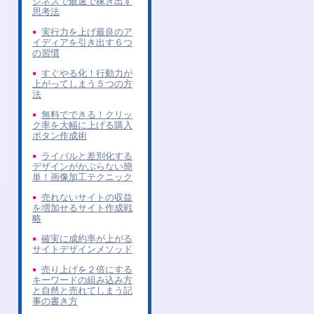
ジネスで最速で稼ぎ出す
思考法
実行力を上げ最良のア
イディアを引き出す６つ
の習慣
すぐやる化！行動力が
上がってしまう５つの方
法
無料でできる！クリッ
ク率を大幅に上げる購入
ボタン作成術
ライバルと差別化する
デザインがかぶらない簡
単！画像加工テクニック
売れないサイトの収益
を増加せるサイト作成戦
略
確実に成約率が上がる
サイトデザインメソッド
売り上げを２倍にする
キーワードの組み込み方
と自然と売れてしまう記
事の書き方