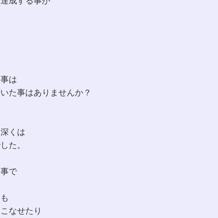
も達成する事が
、
た事は
聞いた事はありませんか？
、深くは
でした。
う事で
事も
にこなせたり