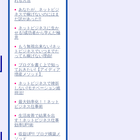
れる方法
あなたが、ネットビジ
ネスで稼げないのにはま
だ訳があった!!
ネットビジネスに生か
せる!成功者から学んだ極
意
もう無視出来ない!ネッ
トビジネスでいつまでた
っても稼げない理由!
ブログを書く上で知っ
ておきたい!【アイディア
増産メソッド】
ネットビジネスで挫折
しない!モチベーション維
持法!
最大効率化！！ネット
ビジネス仕事術
生活改善で結果を出
す！ネットビジネス仕事
効率UP!術
収益UP!! ブログ構築メ
ソッド