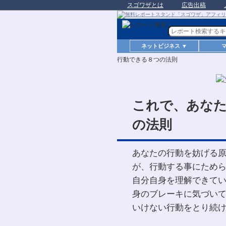
スゴワザとは
広告出稿
ネットビジネス ▼
行動できる８つの法則
これで、あな
の法則
あなたの行動を妨げる
が、行動する事にため
自分自身を理解できて
身のブレーキに気づい
いけない行動をとり続