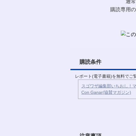
通常
購読専用の
購読条件
レポート(電子書籍)を無料で
スゴワザ編集部いちおし！マ
Con Ganar(協賛マガジン)
注意事項