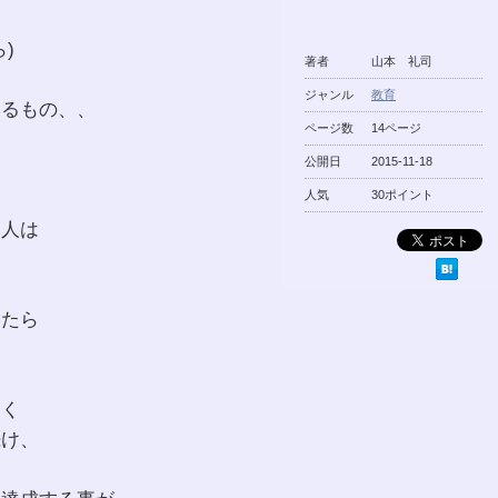
)
著者
山本 礼司
ジャンル
教育
いるもの、、
ページ数
14ページ
公開日
2015-11-18
？
人気
30ポイント
る人は
。
いたら
、
なく
続け、