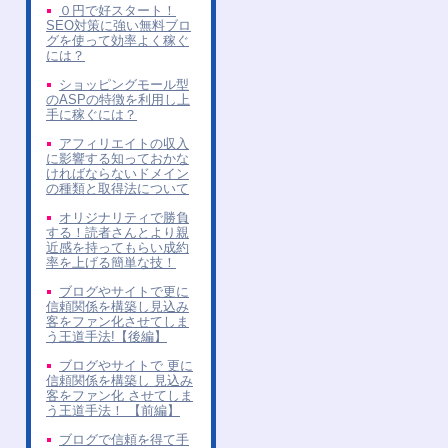
０円で好スタート！
SEO対策に強い無料ブロ
グを使って効率よく稼ぐ
には？
ショッピングモール型
のASPの特徴を利用し上
手に稼ぐには？
アフィリエイトの収入
に影響する知っておかな
ければならないドメイン
の種類と取得法について
オリジナリティで勝負
する！読者さんとより親
近感を持ってもらい成約
率を上げる簡単な技！
ブログやサイトで更に
信頼関係を構築し見込み
客をファン化させてしま
う王道手法!【後編】
ブログやサイトで 更に
信頼関係を構築し 見込み
客をファン化 させてしま
う王道手法！ 【前編】
ブログで信頼を得て手