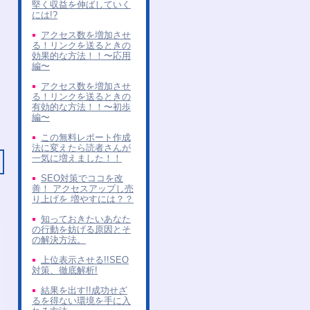
堅く収益を伸ばしていく
には!?
アクセス数を増加させ
る！リンクを送るときの
効果的な方法！！〜応用
編〜
アクセス数を増加させ
る！リンクを送るときの
有効的な方法！！〜初歩
編〜
この無料レポート作成
法に変えたら読者さんが
一気に増えました！！
SEO対策でココを改
善！ アクセスアップし売
り上げを 増やすには？？
知っておきたいあなた
の行動を妨げる原因とそ
の解決方法。
上位表示させる!!SEO
対策、徹底解析!
結果を出す!!成功せざ
るを得ない環境を手に入