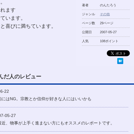
す。
著者
のんたろう
されます
ジャンル
その他
っています。
ページ数
29ページ
謝と喜びに満ちています。
公開日
2007-05-27
人気
108ポイント
んだ人のレビュー
6-22
的にはNG。宗教とか信仰が好きな人にはいいかも
-05-27
最近、物事が上手く進まない方にもオススメのレポートです。