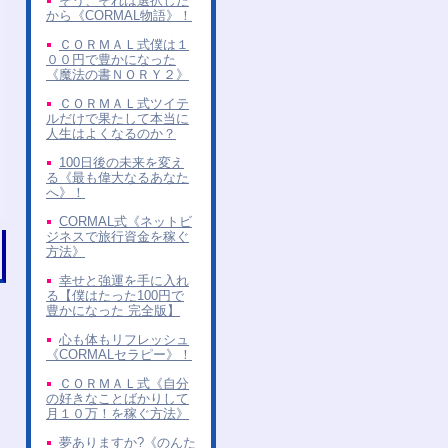
そう、それは選択した
から《CORMAL物語》！
ＣＯＲＭＡＬ式僕は１
００円で豊かになった
《魔法の書ＮＯＲＹ２》
ＣＯＲＭＡＬ式ツイテ
ルだけで果たして本当に
人生はよくなるのか？
100日後の未来を変え
る《最も偉大なるあなた
へ》！
CORMAL式《ネットビ
ジネスで旅行資金を稼ぐ
方法》
幸せと強運を手に入れ
る【僕はたった100円で
豊かになった 完全版】
心も体もリフレッシュ
《CORMALセラピー》！
ＣＯＲＭＡＬ式《自分
の好きなことばかりして
月１０万！を稼ぐ方法》
夢ありますか?《のんた