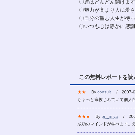
〇運はどんどん開けま
〇魅力が高まり人に愛
〇自分の望む人生が待
〇いつも心は静かに感
この無料レポートを読
★★
By
consult
/ 2007-0
ちょっと宗教じみていて個人
★★★
By
prj_miya
/ 2007
成功のマインドが学べます。