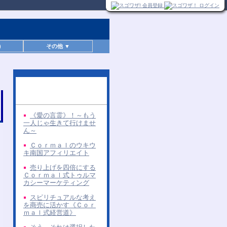
)
その他 ▼
同じ著者の無料レポー
ト
《愛の言霊》！～もう
一人じゃ生きて行けませ
ん～
Ｃｏｒｍａｌのウキウ
キ南国アフィリエイト
売り上げを四倍にする
Ｃｏｒｍａｌ式トゥルマ
カシーマーケティング
スピリチュアルな考え
を商売に活かす《Ｃｏｒ
ｍａｌ式経営道》