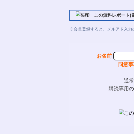
この無料レポート(電
※会員登録すると、メルアド入力
お名前
同意事
通常
購読専用の