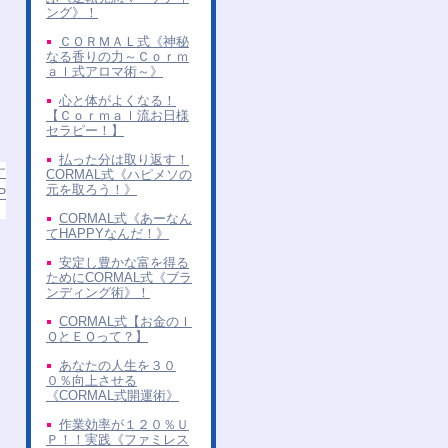
ング》！
ＣＯＲＭＡＬ式《神秘
なる香りの力～Ｃｏｒｍ
ａｌ式アロマ術～》
心と体がよくなる！
【Ｃｏｒｍａｌ流お日様
セラピー！】
払った分は取り返す！
す
CORMAL式《ハピメソの
元を取ろう！》
P
CORMAL式《あーなん
てHAPPYなんだ！》
安定し豊かな富を得る
ためにCORMAL式《ブラ
ンディング術》！
CORMAL式【お金のＩ
ＱとＥＱって？】
あなたの人生を３０
０％向上させる
《CORMAL式開運術》
作業効率が１２０％Ｕ
Ｐ！！実践《ファミレス