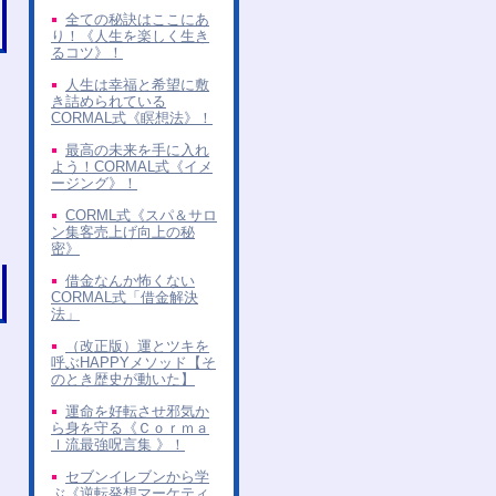
全ての秘訣はここにあ
り！《人生を楽しく生き
るコツ》！
人生は幸福と希望に敷
き詰められている
CORMAL式《瞑想法》！
最高の未来を手に入れ
よう！CORMAL式《イメ
ージング》！
CORML式《スパ＆サロ
ン集客売上げ向上の秘
密》
借金なんか怖くない
CORMAL式「借金解決
法」
（改正版）運とツキを
呼ぶHAPPYメソッド【そ
のとき歴史が動いた】
運命を好転させ邪気か
ら身を守る《Ｃｏｒｍａ
ｌ流最強呪言集 》！
セブンイレブンから学
ぶ《逆転発想マーケティ