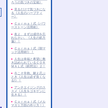
ろうの気づきの宝箱》
見るだけで気づきにな
る《人生のハーブティ
ー》
Ｃｏｒｍａｌ式《パワ
ーストーン活用術》
友よ、まずは成功を忘
れなさい。《人生の処方
箋》！
Ｃｏｒｍａｌ式《朝マ
ック活用術!》！
人生は幸福と希望に敷
き詰められているＣＯＲ
ＭＡＬ式《瞑想法》２！
今こそ辛抱。耐え忍ぶ
とき《人生は必ず良くな
る!》！
アンチエイジングのス
スメ《人生をゴキゲンに
生きる》！
Ｃｏｒｍａｌ式《メル
マガ１万部の作り方！》