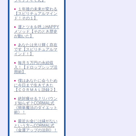
ツイテナイくん】
１年後の未来が変わる
【スピリチュアルマイン
ド！その１】
運とツキを呼ぶHAPPY
メソッド【そのとき歴史
が動いた】
あなたは光り輝く存在
です【スピリチュアルマ
インド！】
毎月５万円の永続収
入！【ドロップシップ活
用術】
僕はあなたに会うため
に今日まで生きてきた
【ＣＯＲＭＡＬ語録２】
絶対痩せる？リバウン
ド知らず？CORMAL式
《簡単魔法のダイエット
術》！
最近お金には縁がない
という方へCORMAL式
《金運アップの法則》！