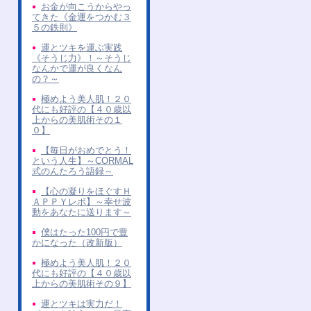
お金が向こうからやっ
てきた《金運をつかむ３
５の鉄則》
運とツキを運ぶ実践
《そうじ力》！～そうじ
なんかで運が良くなん
の？～
極めよう美人肌！２０
代にも好評の【４０歳以
上からの美肌術その１
０】
【毎日がおめでとう！
という人生】～CORMAL
式のんたろう語録～
【心の凝りをほぐすＨ
ＡＰＰＹレポ】～幸せ波
動をあなたに送ります～
僕はたった100円で豊
かになった（改新版）
極めよう美人肌！２０
代にも好評の【４０歳以
上からの美肌術その９】
運とツキは実力だ！