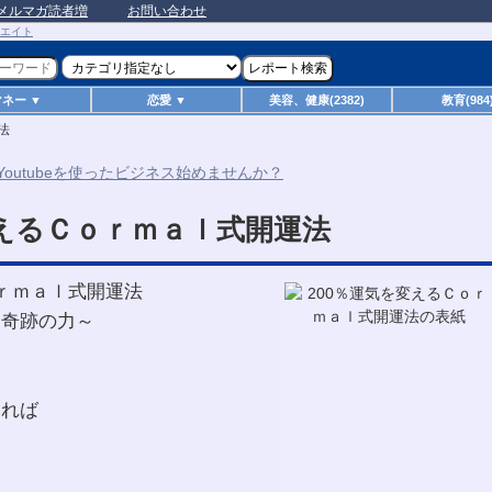
メルマガ読者増
お問い合わせ
マネー ▼
恋愛 ▼
美容、健康(2382)
教育(984
法
変えるＣｏｒｍａｌ式開運法
ｏｒｍａｌ式開運法
る奇跡の力～
すれば