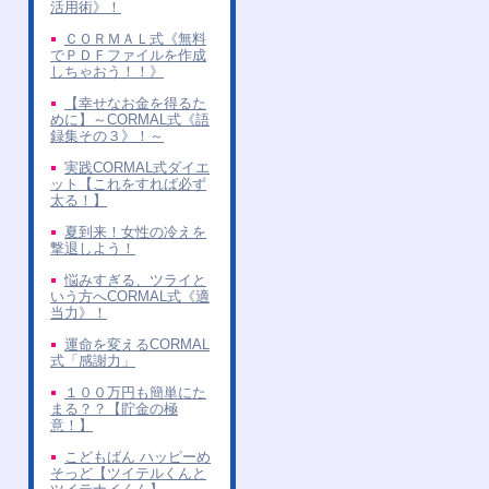
活用術》！
ＣＯＲＭＡＬ式《無料
でＰＤＦファイルを作成
しちゃおう！！》
【幸せなお金を得るた
めに】～CORMAL式《語
録集その３》！～
実践CORMAL式ダイエ
ット【これをすれば必ず
太る！】
夏到来！女性の冷えを
撃退しよう！
悩みすぎる、ツライと
いう方へCORMAL式《適
当力》！
運命を変えるCORMAL
式「感謝力」
１００万円も簡単にた
まる？？【貯金の極
意！】
こどもばん ハッピーめ
そっど【ツイテルくんと