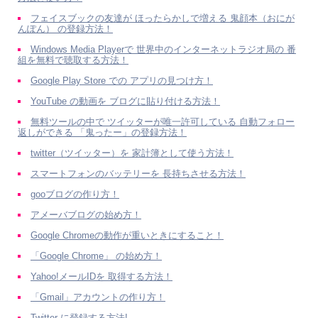
フェイスブックの友達が ほったらかしで増える 鬼顔本（おにが
んぽん） の登録方法！
Windows Media Playerで 世界中のインターネットラジオ局の 番
組を無料で聴取する方法！
Google Play Store での アプリの見つけ方！
YouTube の動画を ブログに貼り付ける方法！
無料ツールの中で ツイッターが唯一許可している 自動フォロー
返しができる 「鬼ったー」の登録方法！
twitter（ツイッター）を 家計簿として使う方法！
スマートフォンのバッテリーを 長持ちさせる方法！
gooブログの作り方！
アメーバブログの始め方！
Google Chromeの動作が重いときにすること！
「Google Chrome」 の始め方！
Yahoo!メールIDを 取得する方法！
「Gmail」アカウントの作り方！
Twitter に登録する方法!