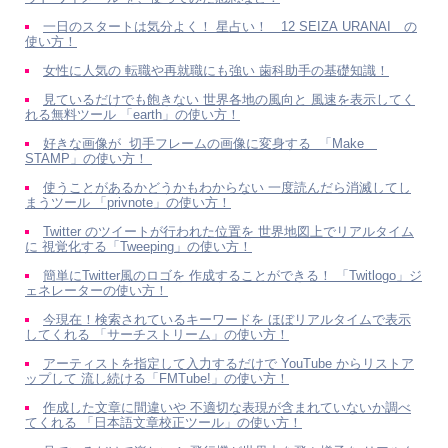
一日のスタートは気分よく！ 星占い！ 12 SEIZA URANAI の
使い方！
女性に人気の 転職や再就職にも強い 歯科助手の基礎知識！
見ているだけでも飽きない 世界各地の風向と 風速を表示してく
れる無料ツール 「earth」の使い方！
好きな画像が 切手フレームの画像に変身する 「Make
STAMP」の使い方！
使うことがあるかどうかもわからない 一度読んだら消滅してし
まうツール 「privnote」の使い方！
Twitter のツイートが行われた位置を 世界地図上でリアルタイム
に 視覚化する「Tweeping」の使い方！
簡単にTwitter風のロゴを 作成することができる！ 「Twitlogo」ジ
ェネレーターの使い方！
今現在！検索されているキーワードを ほぼリアルタイムで表示
してくれる 「サーチストリーム」の使い方！
アーティストを指定して入力するだけで YouTube からリストア
ップして 流し続ける「FMTube!」の使い方！
作成した文章に間違いや 不適切な表現が含まれていないか調べ
てくれる 「日本語文章校正ツール」の使い方！