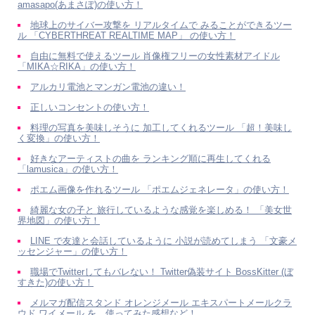
amasapo(あまさぽ)の使い方！
地球上のサイバー攻撃を リアルタイムで みることができるツー
ル 「CYBERTHREAT REAL­TIME MAP」 の使い方！
自由に無料で使えるツール 肖像権フリーの女性素材アイドル
「MIKA☆RIKA」の使い方！
アルカリ電池とマンガン電池の違い！
正しいコンセントの使い方！
料理の写真を美味しそうに 加工してくれるツール 「超！美味し
く変換」の使い方！
好きなアーティストの曲を ランキング順に再生してくれる
「lamusica」の使い方！
ポエム画像を作れるツール 「ポエムジェネレータ」の使い方！
綺麗な女の子と 旅行しているような感覚を楽しめる！ 「美女世
界地図」の使い方！
LINE で友達と会話しているように 小説が読めてしまう 「文豪メ
ッセンジャー」の使い方！
職場でTwitterしてもバレない！ Twitter偽装サイト BossKitter (ぼ
すきた)の使い方！
メルマガ配信スタンド オレンジメール エキスパートメールクラ
ウド ワイメール を、使ってみた感想など！