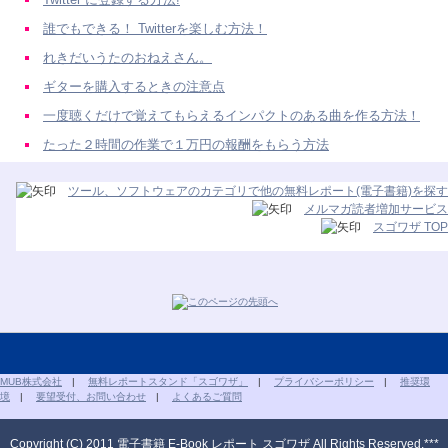
誰でもできる！ Twitterを楽しむ方法！
れきだいうたのおねえさん。
ギターを購入するときの注意点
一度聴くだけで覚えてもらえるインパクトのある曲を作る方法！
たった２時間の作業で１万円の報酬をもらう方法
ツール、ソフトウェアのカテゴリで他の無料レポート(電子書籍)を探す
メルマガ読者増加サービス
スゴワザ TOP
MUB株式会社
|
無料レポートスタンド「スゴワザ」
|
プライバシーポリシー
|
推奨環
境
|
要望受付、お問い合わせ
|
よくあるご質問
Copyright (C) 2011 電子書籍 E-Book レポート スゴワザ All Rights Reserved.***