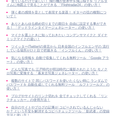
見ているだけで楽しい！ 飛行機が世界中を飛ぶ様子を リアルタ
イムに地図上で見ることができる 「Flightradar24」の使い方！
弾く者の感情を音として表現する楽器！ ギターの弦の種類につ
いて！
ありとあらゆる締め切りまでの期日を 自由に設定する事ができ
る！ 「デッドラインタイマージェネレーター」の使い方！
マイクを選ぶときに知っておきたい コンデンサマイクと ダイナ
ミックマイクの違い！
ツイッター(Twitter)の発言から 日本全国のインフルエンザの 流行
している場所がひと目で把握きる 「インフルくん」の使い方！
気になる情報を 自動で収集してくれる無料ツール 「Google アラ
ート」の使い方！
どんな写真でも 江戸時代や明治時代に撮影されたような モノク
ロ写真に変換する 「幕末古写真ジェネレーター」の使い方！
複数のサイトで 同じパスワードを使いたくない時に ランダムで
パスワードを 自動生成してくれる無料ツール 「ルフトツールズ」の
使い方！
ブログやサイトのリンク切れを 全てチェックしてくれる 「リン
クチェッカー」の使用方法！
自分のサイトやブログの記事が コピーされているんじゃない
か？ という不安を解消するコピペチェックツール 「影武者」の登録
方法と使い方！