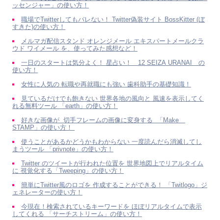
ッセンジャー」の使い方！
職場でTwitterしてもバレない！ Twitter偽装サイト BossKitter (ぼ
すきた)の使い方！
メルマガ配信スタンド オレンジメール エキスパートメールクラ
ウド ワイメール を、使ってみた感想など！
一日のスタートは気分よく！ 星占い！ 12 SEIZA URANAI の
使い方！
女性に人気の 転職や再就職にも強い 歯科助手の基礎知識！
見ているだけでも飽きない 世界各地の風向と 風速を表示してく
れる無料ツール 「earth」の使い方！
好きな画像が 切手フレームの画像に変身する 「Make
STAMP」の使い方！
使うことがあるかどうかもわからない 一度読んだら消滅してし
まうツール 「privnote」の使い方！
Twitter のツイートが行われた位置を 世界地図上でリアルタイム
に 視覚化する「Tweeping」の使い方！
簡単にTwitter風のロゴを 作成することができる！ 「Twitlogo」ジ
ェネレーターの使い方！
今現在！検索されているキーワードを ほぼリアルタイムで表示
してくれる 「サーチストリーム」の使い方！