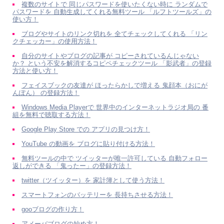
複数のサイトで 同じパスワードを使いたくない時に ランダムで
パスワードを 自動生成してくれる無料ツール 「ルフトツールズ」の
使い方！
ブログやサイトのリンク切れを 全てチェックしてくれる 「リン
クチェッカー」の使用方法！
自分のサイトやブログの記事が コピーされているんじゃない
か？ という不安を解消するコピペチェックツール 「影武者」の登録
方法と使い方！
フェイスブックの友達が ほったらかしで増える 鬼顔本（おにが
んぽん） の登録方法！
Windows Media Playerで 世界中のインターネットラジオ局の 番
組を無料で聴取する方法！
Google Play Store での アプリの見つけ方！
YouTube の動画を ブログに貼り付ける方法！
無料ツールの中で ツイッターが唯一許可している 自動フォロー
返しができる 「鬼ったー」の登録方法！
twitter（ツイッター）を 家計簿として使う方法！
スマートフォンのバッテリーを 長持ちさせる方法！
gooブログの作り方！
アメーバブログの始め方！