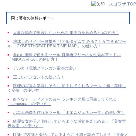
スゴワザ TOP
同じ著者の無料レポート
大事な場面で失敗しないための 集中力を高める7つの方法！
地球上のサイバー攻撃を リアルタイムで みることができるツー
ル 「CYBERTHREAT REAL­TIME MAP」 の使い方！
自由に無料で使えるツール 肖像権フリーの女性素材アイドル
「MIKA☆RIKA」の使い方！
アルカリ電池とマンガン電池の違い！
正しいコンセントの使い方！
料理の写真を美味しそうに 加工してくれるツール 「超！美味し
く変換」の使い方！
好きなアーティストの曲を ランキング順に再生してくれる
「lamusica」の使い方！
ポエム画像を作れるツール 「ポエムジェネレータ」の使い方！
綺麗な女の子と 旅行しているような感覚を楽しめる！ 「美女世
界地図」の使い方！
LINE で友達と会話しているように 小説が読めてしまう 「文豪メ