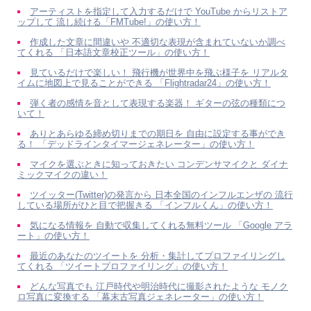
アーティストを指定して入力するだけで YouTube からリストア
ップして 流し続ける「FMTube!」の使い方！
作成した文章に間違いや 不適切な表現が含まれていないか調べ
てくれる 「日本語文章校正ツール」の使い方！
見ているだけで楽しい！ 飛行機が世界中を飛ぶ様子を リアルタ
イムに地図上で見ることができる 「Flightradar24」の使い方！
弾く者の感情を音として表現する楽器！ ギターの弦の種類につ
いて！
ありとあらゆる締め切りまでの期日を 自由に設定する事ができ
る！ 「デッドラインタイマージェネレーター」の使い方！
マイクを選ぶときに知っておきたい コンデンサマイクと ダイナ
ミックマイクの違い！
ツイッター(Twitter)の発言から 日本全国のインフルエンザの 流行
している場所がひと目で把握きる 「インフルくん」の使い方！
気になる情報を 自動で収集してくれる無料ツール 「Google アラ
ート」の使い方！
最近のあなたのツイートを 分析・集計してプロファイリングし
てくれる 「ツイートプロファイリング」の使い方！
どんな写真でも 江戸時代や明治時代に撮影されたような モノク
ロ写真に変換する 「幕末古写真ジェネレーター」の使い方！