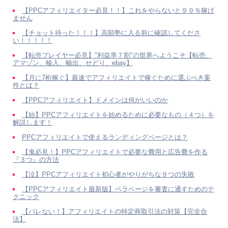
【PPCアフィリエイター必見！！】これをやらないと９９％稼げ
ません
【チョット待った！！！】高額塾に入る前に確認してくださ
い！！！！！
【転売プレイヤー必見】"利益率７割"の世界へようこそ【転売、
アマゾン、輸入、輸出、せどり、ebay】
【月に7桁稼ぐ】最速でアフィリエイトで稼ぐために選ぶべき案
件とは？
【PPCアフィリエイト】ドメインは何がいいのか
【始】PPCアフィリエイトを始めるために必要なもの（４つ）を
解説します！
PPCアフィリエイトで使えるランディングページとは？
【鬼必見！】PPCアフィリエイトで必要な費用と広告費を作る
『３つ』の方法
【泣】PPCアフィリエイト初心者がやりがちな９つの失敗
【PPCアフィリエイト最新版】ペラページを審査に通すためのテ
クニック
【バレない！】アフィリエイトの特定商取引法の対策【完全合
法】