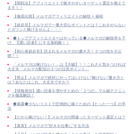
【闇戦法】アフィリエイトで稼ぎやすいターゲット選定を教えて
ます！！
【徹底伝授】メルマガアフィリエイトの秘技 × 秘術
【超必見】メルマガで一番大切なポイントとは？これをやらない
とガツンと稼げませんよ・・・
◆トップアフィリエイターはやっている◆メルマガの解除率を下
げ、【濃い読者】にする鬼戦略！！
【初心者超必見】読まれるメルマガの書き方！３つの技を大公
開！！
「メルマガは稼げない！」は【大嘘】！！これさえ気をつければ
大丈夫「メルマガ配信の３つの注意ポイント」
【禁止】メルマガで絶対にやってはいけない”稼げない”書き方と
は？あなたはこれ、大丈夫ですか？
【情報発信】濃い読者を増やすための「２つの」マル秘テクニッ
クを徹底解説！
◆暴露◆少ないリストで圧倒的に稼ぐための【たった一つ】の手
法
【だから稼げない！】メルマガの間違ったターゲット選定とは？
【真実】メルマガで”好きを仕事に”する方法