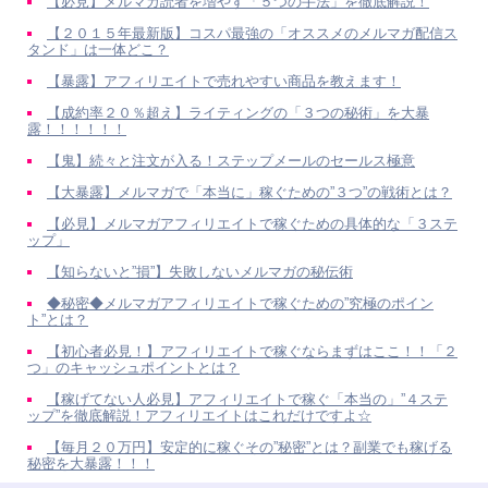
【必見】メルマガ読者を増やす「５つの手法」を徹底解説！
【２０１５年最新版】コスパ最強の「オススメのメルマガ配信ス
タンド」は一体どこ？
【暴露】アフィリエイトで売れやすい商品を教えます！
【成約率２０％超え】ライティングの「３つの秘術」を大暴
露！！！！！！
【鬼】続々と注文が入る！ステップメールのセールス極意
【大暴露】メルマガで「本当に」稼ぐための”３つ”の戦術とは？
【必見】メルマガアフィリエイトで稼ぐための具体的な「３ステ
ップ」
【知らないと”損”】失敗しないメルマガの秘伝術
◆秘密◆メルマガアフィリエイトで稼ぐための”究極のポイン
ト”とは？
【初心者必見！】アフィリエイトで稼ぐならまずはここ！！「２
つ」のキャッシュポイントとは？
【稼げてない人必見】アフィリエイトで稼ぐ「本当の」”４ステ
ップ”を徹底解説！アフィリエイトはこれだけですよ☆
【毎月２０万円】安定的に稼ぐその”秘密”とは？副業でも稼げる
秘密を大暴露！！！