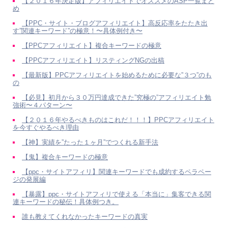
【２０１６年決定版】アフィリエイトでオススメのASP一覧まと
め
【PPC・サイト・ブログアフィリエイト】高反応率をたたき出
す”関連キーワード”の極意！〜具体例付き〜
【PPCアフィリエイト】複合キーワードの極意
【PPCアフィリエイト】リスティングNGの出稿
【最新版】PPCアフィリエイトを始めるために必要な”３つ”のも
の
【必見】初月から３０万円達成できた”究極の”アフィリエイト勉
強術〜４パターン〜
【２０１６年やるべきものはこれだ！！！】PPCアフィリエイト
を今すぐやるべき理由
【神】実績を”たった１ヶ月”でつくれる新手法
【鬼】複合キーワードの極意
【ppc・サイトアフィリ】関連キーワードでも成約するペラペー
ジの発展編
【暴露】ppc・サイトアフィリで使える「本当に」集客できる関
連キーワードの秘伝！具体例つき。
誰も教えてくれなかったキーワードの真実