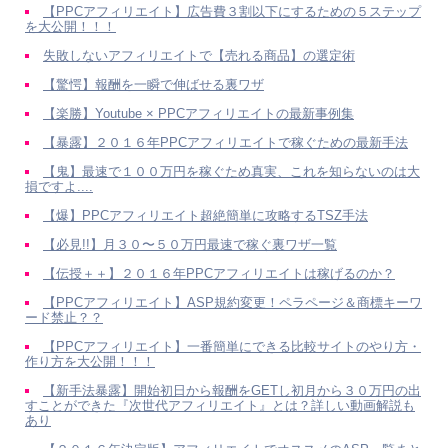
【PPCアフィリエイト】広告費３割以下にするための５ステップ
を大公開！！！
失敗しないアフィリエイトで【売れる商品】の選定術
【驚愕】報酬を一瞬で伸ばせる裏ワザ
【楽勝】Youtube × PPCアフィリエイトの最新事例集
【暴露】２０１６年PPCアフィリエイトで稼ぐための最新手法
【鬼】最速で１００万円を稼ぐため真実、これを知らないのは大
損ですよ....
【爆】PPCアフィリエイト超絶簡単に攻略するTSZ手法
【必見!!】月３０〜５０万円最速で稼ぐ裏ワザ一覧
【伝授＋＋】２０１６年PPCアフィリエイトは稼げるのか？
【PPCアフィリエイト】ASP規約変更！ペラページ＆商標キーワ
ード禁止？？
【PPCアフィリエイト】一番簡単にできる比較サイトのやり方・
作り方を大公開！！！
【新手法暴露】開始初日から報酬をGETし初月から３０万円の出
すことができた『次世代アフィリエイト』とは？詳しい動画解説も
あり