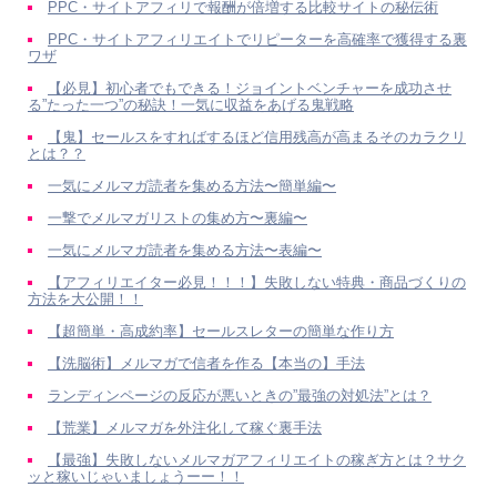
PPC・サイトアフィリで報酬が倍増する比較サイトの秘伝術
PPC・サイトアフィリエイトでリピーターを高確率で獲得する裏
ワザ
【必見】初心者でもできる！ジョイントベンチャーを成功させ
る”たった一つ”の秘訣！一気に収益をあげる鬼戦略
【鬼】セールスをすればするほど信用残高が高まるそのカラクリ
とは？？
一気にメルマガ読者を集める方法〜簡単編〜
一撃でメルマガリストの集め方〜裏編〜
一気にメルマガ読者を集める方法〜表編〜
【アフィリエイター必見！！！】失敗しない特典・商品づくりの
方法を大公開！！
【超簡単・高成約率】セールスレターの簡単な作り方
【洗脳術】メルマガで信者を作る【本当の】手法
ランディンページの反応が悪いときの”最強の対処法”とは？
【荒業】メルマガを外注化して稼ぐ裏手法
【最強】失敗しないメルマガアフィリエイトの稼ぎ方とは？サク
ッと稼いじゃいましょうーー！！