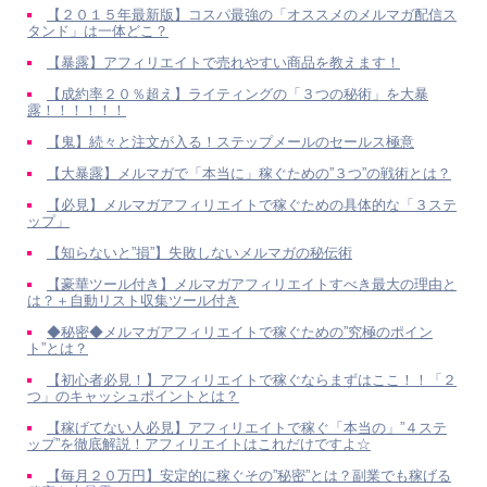
【２０１５年最新版】コスパ最強の「オススメのメルマガ配信ス
タンド」は一体どこ？
【暴露】アフィリエイトで売れやすい商品を教えます！
【成約率２０％超え】ライティングの「３つの秘術」を大暴
露！！！！！！
【鬼】続々と注文が入る！ステップメールのセールス極意
【大暴露】メルマガで「本当に」稼ぐための”３つ”の戦術とは？
【必見】メルマガアフィリエイトで稼ぐための具体的な「３ステ
ップ」
【知らないと”損”】失敗しないメルマガの秘伝術
【豪華ツール付き】メルマガアフィリエイトすべき最大の理由と
は？＋自動リスト収集ツール付き
◆秘密◆メルマガアフィリエイトで稼ぐための”究極のポイン
ト”とは？
【初心者必見！】アフィリエイトで稼ぐならまずはここ！！「２
つ」のキャッシュポイントとは？
【稼げてない人必見】アフィリエイトで稼ぐ「本当の」”４ステ
ップ”を徹底解説！アフィリエイトはこれだけですよ☆
【毎月２０万円】安定的に稼ぐその”秘密”とは？副業でも稼げる