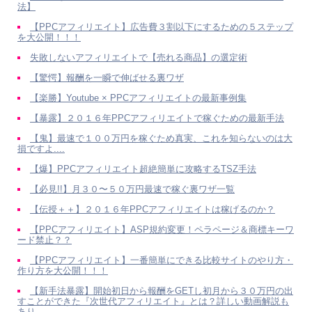
法】
【PPCアフィリエイト】広告費３割以下にするための５ステップ
を大公開！！！
失敗しないアフィリエイトで【売れる商品】の選定術
【驚愕】報酬を一瞬で伸ばせる裏ワザ
【楽勝】Youtube × PPCアフィリエイトの最新事例集
【暴露】２０１６年PPCアフィリエイトで稼ぐための最新手法
【鬼】最速で１００万円を稼ぐため真実、これを知らないのは大
損ですよ....
【爆】PPCアフィリエイト超絶簡単に攻略するTSZ手法
【必見!!】月３０〜５０万円最速で稼ぐ裏ワザ一覧
【伝授＋＋】２０１６年PPCアフィリエイトは稼げるのか？
【PPCアフィリエイト】ASP規約変更！ペラページ＆商標キーワ
ード禁止？？
【PPCアフィリエイト】一番簡単にできる比較サイトのやり方・
作り方を大公開！！！
【新手法暴露】開始初日から報酬をGETし初月から３０万円の出
すことができた『次世代アフィリエイト』とは？詳しい動画解説も
あり