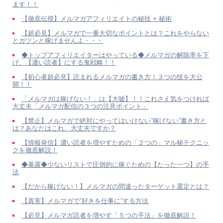
ます！！
【徹底伝授】メルマガアフィリエイトの秘技 × 秘術
【超必見】メルマガで一番大切なポイントとは？これをやらない
とガツンと稼げませんよ・・・
◆トップアフィリエイターはやっている◆メルマガの解除率を下
げ、【濃い読者】にする鬼戦略！！
【初心者超必見】読まれるメルマガの書き方！３つの技を大公
開！！
「メルマガは稼げない！」は【大嘘】！！これさえ気をつければ
大丈夫「メルマガ配信の３つの注意ポイント」
【禁止】メルマガで絶対にやってはいけない”稼げない”書き方と
は？あなたはこれ、大丈夫ですか？
【情報発信】濃い読者を増やすための「２つの」マル秘テクニッ
クを徹底解説！
◆暴露◆少ないリストで圧倒的に稼ぐための【たった一つ】の手
法
【だから稼げない！】メルマガの間違ったターゲット選定とは？
【真実】メルマガで”好きを仕事に”する方法
【必見】メルマガ読者を増やす「５つの手法」を徹底解説！