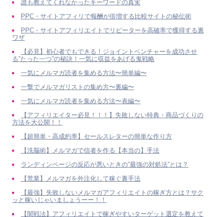
誰も教えてくれなかったキーワードの真実
PPC・サイトアフィリで報酬が倍増する比較サイトの秘伝術
PPC・サイトアフィリエイトでリピーターを高確率で獲得する裏
ワザ
【必見】初心者でもできる！ジョイントベンチャーを成功させ
る”たった一つ”の秘訣！一気に収益をあげる鬼戦略
一気にメルマガ読者を集める方法〜簡単編〜
一撃でメルマガリストの集め方〜裏編〜
一気にメルマガ読者を集める方法〜表編〜
【アフィリエイター必見！！！】失敗しない特典・商品づくりの
方法を大公開！！
【超簡単・高成約率】セールスレターの簡単な作り方
【洗脳術】メルマガで信者を作る【本当の】手法
ランディンページの反応が悪いときの”最強の対処法”とは？
【荒業】メルマガを外注化して稼ぐ裏手法
【最強】失敗しないメルマガアフィリエイトの稼ぎ方とは？サク
ッと稼いじゃいましょうーー！！
【闇戦法】アフィリエイトで稼ぎやすいターゲット選定を教えて