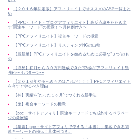
【２０１６年決定版】アフィリエイトでオススメのASP一覧まと
め
【PPC・サイト・ブログアフィリエイト】高反応率をたたき出
す”関連キーワード”の極意！〜具体例付き〜
【PPCアフィリエイト】複合キーワードの極意
【PPCアフィリエイト】リスティングNGの出稿
【最新版】PPCアフィリエイトを始めるために必要な”３つ”のも
の
【必見】初月から３０万円達成できた”究極の”アフィリエイト勉
強術〜４パターン〜
【２０１６年やるべきものはこれだ！！！】PPCアフィリエイト
を今すぐやるべき理由
【神】実績を”たった１ヶ月”でつくれる新手法
【鬼】複合キーワードの極意
【ppc・サイトアフィリ】関連キーワードでも成約するペラペー
ジの発展編
【暴露】ppc・サイトアフィリで使える「本当に」集客できる関
連キーワードの秘伝！具体例つき。