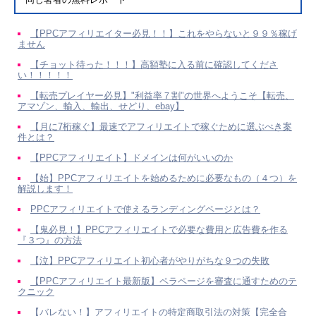
【PPCアフィリエイター必見！！】これをやらないと９９％稼げ
ません
【チョット待った！！！】高額塾に入る前に確認してくださ
い！！！！！
【転売プレイヤー必見】"利益率７割"の世界へようこそ【転売、
アマゾン、輸入、輸出、せどり、ebay】
【月に7桁稼ぐ】最速でアフィリエイトで稼ぐために選ぶべき案
件とは？
【PPCアフィリエイト】ドメインは何がいいのか
【始】PPCアフィリエイトを始めるために必要なもの（４つ）を
解説します！
PPCアフィリエイトで使えるランディングページとは？
【鬼必見！】PPCアフィリエイトで必要な費用と広告費を作る
『３つ』の方法
【泣】PPCアフィリエイト初心者がやりがちな９つの失敗
【PPCアフィリエイト最新版】ペラページを審査に通すためのテ
クニック
【バレない！】アフィリエイトの特定商取引法の対策【完全合