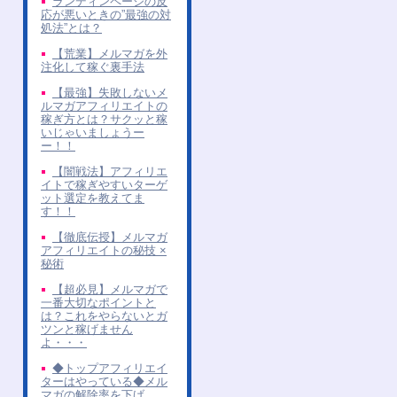
ランディンページの反
応が悪いときの”最強の対
処法”とは？
【荒業】メルマガを外
注化して稼ぐ裏手法
【最強】失敗しないメ
ルマガアフィリエイトの
稼ぎ方とは？サクッと稼
いじゃいましょうー
ー！！
【闇戦法】アフィリエ
イトで稼ぎやすいターゲ
ット選定を教えてま
す！！
【徹底伝授】メルマガ
アフィリエイトの秘技 ×
秘術
【超必見】メルマガで
一番大切なポイントと
は？これをやらないとガ
ツンと稼げません
よ・・・
◆トップアフィリエイ
ターはやっている◆メル
マガの解除率を下げ、