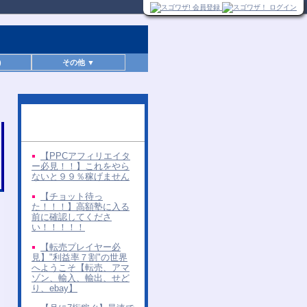
)
その他 ▼
同じ著者の無料レポー
ト
【PPCアフィリエイタ
ー必見！！】これをやら
ないと９９％稼げません
【チョット待っ
た！！！】高額塾に入る
前に確認してくださ
い！！！！！
【転売プレイヤー必
見】"利益率７割"の世界
へようこそ【転売、アマ
ゾン、輸入、輸出、せど
り、ebay】