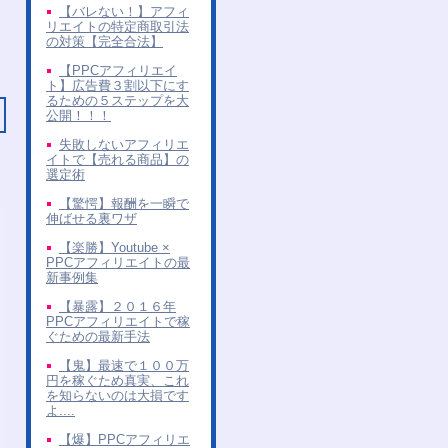
【バレない！】アフィ
リエイトの特定商取引法
の対策【完全合法】
【PPCアフィリエイ
ト】広告費３割以下にす
るための５ステップを大
公開！！！
失敗しないアフィリエ
イトで【売れる商品】の
選定術
【驚愕】報酬を一瞬で
伸ばせる裏ワザ
【楽勝】Youtube ×
PPCアフィリエイトの最
新事例集
【暴露】２０１６年
PPCアフィリエイトで稼
ぐための最新手法
【鬼】最速で１００万
円を稼ぐため真実、これ
を知らないのは大損です
よ....
【爆】PPCアフィリエ