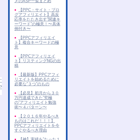
メのASP一覧まとめ
【PPC・サイト・ブロ
グアフィリエイト】高反
応率をたたき出す”関連キ
ーワード”の極意！〜具体
例付き〜
【PPCアフィリエイ
ト】複合キーワードの極
意
【PPCアフィリエイ
ト】リスティングNGの出
稿
【最新版】PPCアフィ
リエイトを始めるために
す
必要な”３つ”のもの
P
【必見】初月から３０
万円達成できた”究極
の”アフィリエイト勉強
術〜４パターン〜
【２０１６年やるべき
ものはこれだ！！！】
PPCアフィリエイトを今
すぐやるべき理由
【神】実績を”たった１