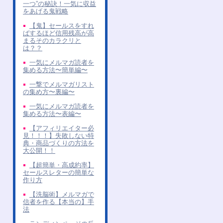
一つ”の秘訣！一気に収益
をあげる鬼戦略
【鬼】セールスをすれ
ばするほど信用残高が高
まるそのカラクリと
は？？
一気にメルマガ読者を
集める方法〜簡単編〜
一撃でメルマガリスト
の集め方〜裏編〜
一気にメルマガ読者を
集める方法〜表編〜
【アフィリエイター必
見！！！】失敗しない特
典・商品づくりの方法を
大公開！！
【超簡単・高成約率】
セールスレターの簡単な
作り方
【洗脳術】メルマガで
信者を作る【本当の】手
法