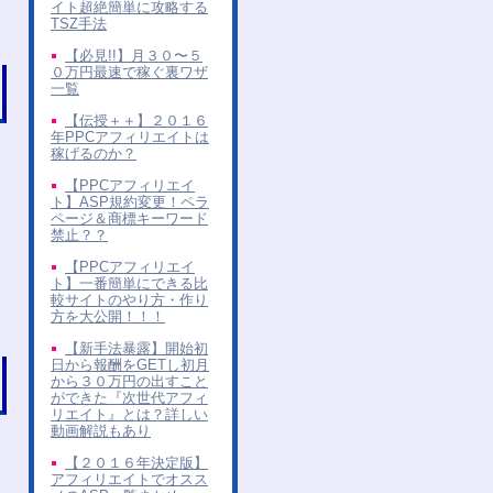
イト超絶簡単に攻略する
TSZ手法
【必見!!】月３０〜５
０万円最速で稼ぐ裏ワザ
一覧
【伝授＋＋】２０１６
年PPCアフィリエイトは
稼げるのか？
【PPCアフィリエイ
ト】ASP規約変更！ペラ
ページ＆商標キーワード
禁止？？
【PPCアフィリエイ
ト】一番簡単にできる比
較サイトのやり方・作り
方を大公開！！！
【新手法暴露】開始初
日から報酬をGETし初月
から３０万円の出すこと
ができた『次世代アフィ
リエイト』とは？詳しい
動画解説もあり
【２０１６年決定版】
アフィリエイトでオスス