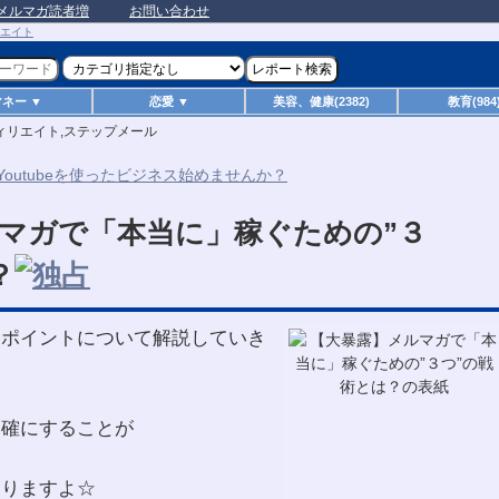
メルマガ読者増
お問い合わせ
マネー ▼
恋愛 ▼
美容、健康(2382)
教育(984
ィリエイト,ステップメール
マガで「本当に」稼ぐための”３
？
ュポイントについて解説していき
明確にすることが
なりますよ☆