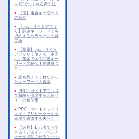
ヶ月”でつくれる新手法
【鬼】複合キーワード
の極意
【ppc・サイトアフィ
リ】関連キーワードでも
成約するペラページの発
展編
【暴露】ppc・サイト
アフィリで使える「本当
に」集客できる関連キー
ワードの秘伝！具体例つ
き。
誰も教えてくれなかっ
たキーワードの真実
PPC・サイトアフィリ
で報酬が倍増する比較サ
イトの秘伝術
PPC・サイトアフィリ
エイトでリピーターを高
確率で獲得する裏ワザ
【必見】初心者でもで
きる！ジョイントベンチ
ャーを成功させる”たった