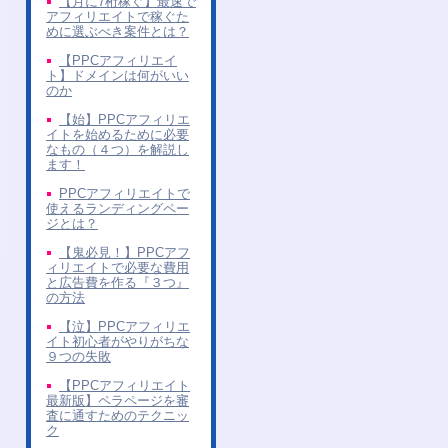
【月に7桁稼ぐ】最速で
アフィリエイトで稼ぐた
めに選ぶべき案件とは？
【PPCアフィリエイ
ト】ドメインは何がいい
のか
【始】PPCアフィリエ
イトを始めるために必要
なもの（４つ）を解説し
ます！
PPCアフィリエイトで
使えるランディングペー
ジとは？
【鬼必見！】PPCアフ
ィリエイトで必要な費用
と広告費を作る『３つ』
の方法
【泣】PPCアフィリエ
イト初心者がやりがちな
９つの失敗
【PPCアフィリエイト
最新版】ペラページを審
査に通すためのテクニッ
ク