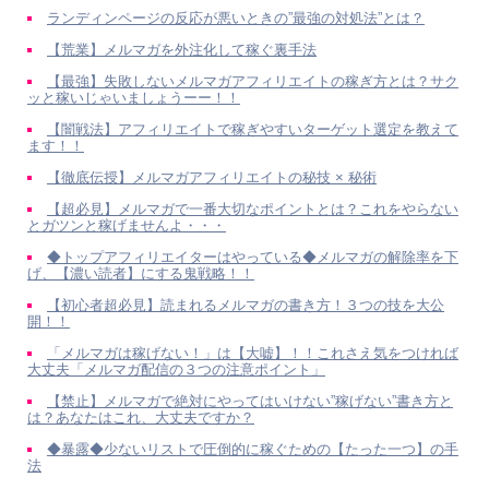
ランディンページの反応が悪いときの”最強の対処法”とは？
【荒業】メルマガを外注化して稼ぐ裏手法
【最強】失敗しないメルマガアフィリエイトの稼ぎ方とは？サク
ッと稼いじゃいましょうーー！！
【闇戦法】アフィリエイトで稼ぎやすいターゲット選定を教えて
ます！！
【徹底伝授】メルマガアフィリエイトの秘技 × 秘術
【超必見】メルマガで一番大切なポイントとは？これをやらない
とガツンと稼げませんよ・・・
◆トップアフィリエイターはやっている◆メルマガの解除率を下
げ、【濃い読者】にする鬼戦略！！
【初心者超必見】読まれるメルマガの書き方！３つの技を大公
開！！
「メルマガは稼げない！」は【大嘘】！！これさえ気をつければ
大丈夫「メルマガ配信の３つの注意ポイント」
【禁止】メルマガで絶対にやってはいけない”稼げない”書き方と
は？あなたはこれ、大丈夫ですか？
◆暴露◆少ないリストで圧倒的に稼ぐための【たった一つ】の手
法