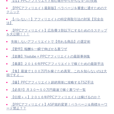
【泣】PPCアフィリエイト初心者がやりがちな９つの失敗
【PPCアフィリエイト最新版】ペラページを審査に通すためのテ
クニック
【バレない！】アフィリエイトの特定商取引法の対策【完全合
法】
【PPCアフィリエイト】広告費３割以下にするための５ステップ
を大公開！！！
失敗しないアフィリエイトで【売れる商品】の選定術
【驚愕】報酬を一瞬で伸ばせる裏ワザ
【楽勝】Youtube × PPCアフィリエイトの最新事例集
【暴露】２０１６年PPCアフィリエイトで稼ぐための最新手法
【鬼】最速で１００万円を稼ぐため真実、これを知らないのは大
損ですよ....
【爆】PPCアフィリエイト超絶簡単に攻略するTSZ手法
【必見!!】月３０〜５０万円最速で稼ぐ裏ワザ一覧
【伝授＋＋】２０１６年PPCアフィリエイトは稼げるのか？
【PPCアフィリエイト】ASP規約変更！ペラページ＆商標キーワ
ード禁止？？