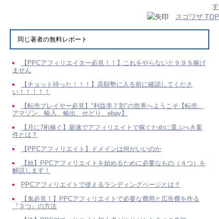
す
スゴワザ TOP
同じ著者の無料レポート
【PPCアフィリエイター必見！！】これをやらないと９９％稼げ
ません
【チョット待った！！！】高額塾に入る前に確認してくださ
い！！！！！
【転売プレイヤー必見】"利益率７割"の世界へようこそ【転売、
アマゾン、輸入、輸出、せどり、ebay】
【月に7桁稼ぐ】最速でアフィリエイトで稼ぐために選ぶべき案
件とは？
【PPCアフィリエイト】ドメインは何がいいのか
【始】PPCアフィリエイトを始めるために必要なもの（４つ）を
解説します！
PPCアフィリエイトで使えるランディングページとは？
【鬼必見！】PPCアフィリエイトで必要な費用と広告費を作る
『３つ』の方法