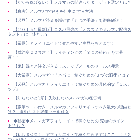
【だから稼げない！】メルマガの間違ったターゲット選定とは？
【真実】メルマガで”好きを仕事に”する方法
【必見】メルマガ読者を増やす「５つの手法」を徹底解説！
【２０１５年最新版】コスパ最強の「オススメのメルマガ配信ス
タンド」は一体どこ？
【暴露】アフィリエイトで売れやすい商品を教えます！
【成約率２０％超え】ライティングの「３つの秘術」を大暴
露！！！！！！
【鬼】続々と注文が入る！ステップメールのセールス極意
【大暴露】メルマガで「本当に」稼ぐための”３つ”の戦術とは？
【必見】メルマガアフィリエイトで稼ぐための具体的な「３ステ
ップ」
【知らないと”損”】失敗しないメルマガの秘伝術
【豪華ツール付き】メルマガアフィリエイトすべき最大の理由と
は？＋自動リスト収集ツール付き
◆秘密◆メルマガアフィリエイトで稼ぐための”究極のポイン
ト”とは？
【初心者必見！】アフィリエイトで稼ぐならまずはここ！！「２
つ」のキャッシュポイントとは？