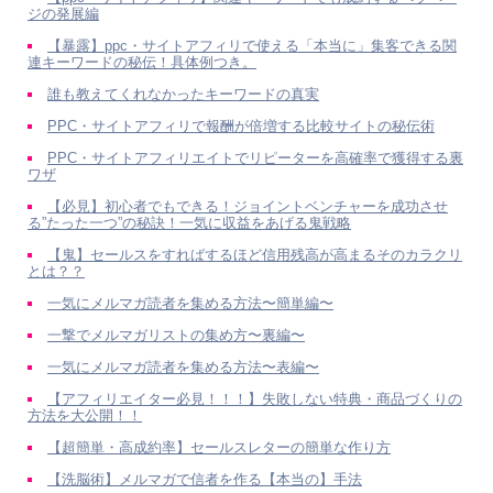
ジの発展編
【暴露】ppc・サイトアフィリで使える「本当に」集客できる関
連キーワードの秘伝！具体例つき。
誰も教えてくれなかったキーワードの真実
PPC・サイトアフィリで報酬が倍増する比較サイトの秘伝術
PPC・サイトアフィリエイトでリピーターを高確率で獲得する裏
ワザ
【必見】初心者でもできる！ジョイントベンチャーを成功させ
る”たった一つ”の秘訣！一気に収益をあげる鬼戦略
【鬼】セールスをすればするほど信用残高が高まるそのカラクリ
とは？？
一気にメルマガ読者を集める方法〜簡単編〜
一撃でメルマガリストの集め方〜裏編〜
一気にメルマガ読者を集める方法〜表編〜
【アフィリエイター必見！！！】失敗しない特典・商品づくりの
方法を大公開！！
【超簡単・高成約率】セールスレターの簡単な作り方
【洗脳術】メルマガで信者を作る【本当の】手法