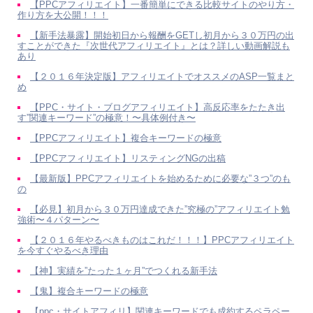
【PPCアフィリエイト】一番簡単にできる比較サイトのやり方・
作り方を大公開！！！
【新手法暴露】開始初日から報酬をGETし初月から３０万円の出
すことができた『次世代アフィリエイト』とは？詳しい動画解説も
あり
【２０１６年決定版】アフィリエイトでオススメのASP一覧まと
め
【PPC・サイト・ブログアフィリエイト】高反応率をたたき出
す”関連キーワード”の極意！〜具体例付き〜
【PPCアフィリエイト】複合キーワードの極意
【PPCアフィリエイト】リスティングNGの出稿
【最新版】PPCアフィリエイトを始めるために必要な”３つ”のも
の
【必見】初月から３０万円達成できた”究極の”アフィリエイト勉
強術〜４パターン〜
【２０１６年やるべきものはこれだ！！！】PPCアフィリエイト
を今すぐやるべき理由
【神】実績を”たった１ヶ月”でつくれる新手法
【鬼】複合キーワードの極意
【ppc・サイトアフィリ】関連キーワードでも成約するペラペー