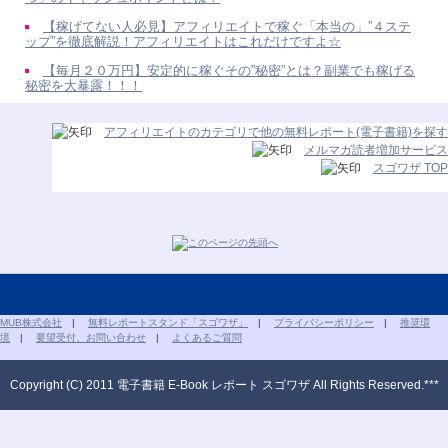
【稼げてない人必見】アフィリエイトで稼ぐ「本当の」”４ステ
ップ”を徹底解説！アフィリエイトはこれだけですよ☆
【毎月２０万円】安定的に稼ぐその”秘密”とは？副業でも稼げる
秘密を大暴露！！！
アフィリエイトのカテゴリで他の無料レポート(電子書籍)を探す
メルマガ読者増加サービス
スゴワザ TOP
MUB株式会社
|
無料レポートスタンド「スゴワザ」
|
プライバシーポリシー
|
推奨環
境
|
要望受付、お問い合わせ
|
よくあるご質問
Copyright (C) 2011 電子書籍 E-Book レポート スゴワザ All Rights Reserved.***