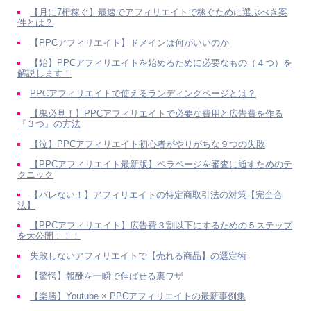
【月に7桁稼ぐ】最速でアフィリエイトで稼ぐために選ぶべき案
件とは？
【PPCアフィリエイト】ドメインは何がいいのか
【始】PPCアフィリエイトを始めるために必要なもの（４つ）を
解説します！
PPCアフィリエイトで使えるランディングページとは？
【鬼必見！】PPCアフィリエイトで必要な費用と広告費を作る
『３つ』の方法
【泣】PPCアフィリエイト初心者がやりがちな９つの失敗
【PPCアフィリエイト最新版】ペラページを審査に通すためのテ
クニック
【バレない！】アフィリエイトの特定商取引法の対策【完全合
法】
【PPCアフィリエイト】広告費３割以下にするための５ステップ
を大公開！！！
失敗しないアフィリエイトで【売れる商品】の選定術
【驚愕】報酬を一瞬で伸ばせる裏ワザ
【楽勝】Youtube × PPCアフィリエイトの最新事例集