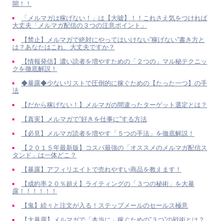
開！！
「メルマガは稼げない！」は【大嘘】！！これさえ気をつければ
大丈夫「メルマガ配信の３つの注意ポイント」
【禁止】メルマガで絶対にやってはいけない”稼げない”書き方と
は？あなたはこれ、大丈夫ですか？
【情報発信】濃い読者を増やすための「２つの」マル秘テクニッ
クを徹底解説！
◆暴露◆少ないリストで圧倒的に稼ぐための【たった一つ】の手
法
【だから稼げない！】メルマガの間違ったターゲット選定とは？
【真実】メルマガで”好きを仕事に”する方法
【必見】メルマガ読者を増やす「５つの手法」を徹底解説！
【２０１５年最新版】コスパ最強の「オススメのメルマガ配信ス
タンド」は一体どこ？
【暴露】アフィリエイトで売れやすい商品を教えます！
【成約率２０％超え】ライティングの「３つの秘術」を大暴
露！！！！！！
【鬼】続々と注文が入る！ステップメールのセールス極意
【大暴露】メルマガで「本当に」稼ぐための”３つ”の戦術とは？