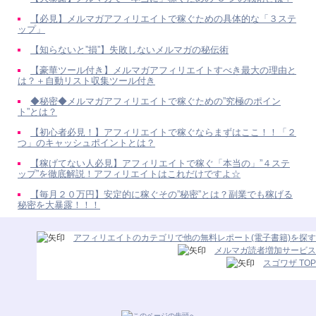
【必見】メルマガアフィリエイトで稼ぐための具体的な「３ステ
ップ」
【知らないと”損”】失敗しないメルマガの秘伝術
【豪華ツール付き】メルマガアフィリエイトすべき最大の理由と
は？＋自動リスト収集ツール付き
◆秘密◆メルマガアフィリエイトで稼ぐための”究極のポイン
ト”とは？
【初心者必見！】アフィリエイトで稼ぐならまずはここ！！「２
つ」のキャッシュポイントとは？
【稼げてない人必見】アフィリエイトで稼ぐ「本当の」”４ステ
ップ”を徹底解説！アフィリエイトはこれだけですよ☆
【毎月２０万円】安定的に稼ぐその”秘密”とは？副業でも稼げる
秘密を大暴露！！！
アフィリエイトのカテゴリで他の無料レポート(電子書籍)を探す
メルマガ読者増加サービス
スゴワザ TOP