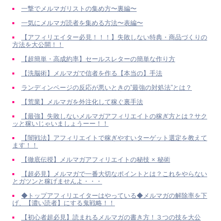
一撃でメルマガリストの集め方〜裏編〜
一気にメルマガ読者を集める方法〜表編〜
【アフィリエイター必見！！！】失敗しない特典・商品づくりの
方法を大公開！！
【超簡単・高成約率】セールスレターの簡単な作り方
【洗脳術】メルマガで信者を作る【本当の】手法
ランディンページの反応が悪いときの”最強の対処法”とは？
【荒業】メルマガを外注化して稼ぐ裏手法
【最強】失敗しないメルマガアフィリエイトの稼ぎ方とは？サク
ッと稼いじゃいましょうーー！！
【闇戦法】アフィリエイトで稼ぎやすいターゲット選定を教えて
ます！！
【徹底伝授】メルマガアフィリエイトの秘技 × 秘術
【超必見】メルマガで一番大切なポイントとは？これをやらない
とガツンと稼げませんよ・・・
◆トップアフィリエイターはやっている◆メルマガの解除率を下
げ、【濃い読者】にする鬼戦略！！
【初心者超必見】読まれるメルマガの書き方！３つの技を大公