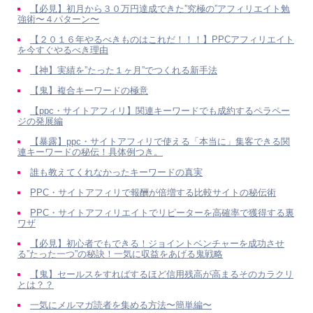
【必見】初月から３０万円達成できた”究極の”アフィリエイト勉
強術〜４パターン〜
【２０１６年やるべきものはこれだ！！！】PPCアフィリエイト
を今すぐやるべき理由
【神】実績を”たった１ヶ月”でつくれる新手法
【鬼】複合キーワードの極意
【ppc・サイトアフィリ】関連キーワードでも成約するペラペー
ジの発展編
【暴露】ppc・サイトアフィリで使える「本当に」集客できる関
連キーワードの秘伝！具体例つき。
誰も教えてくれなかったキーワードの真実
PPC・サイトアフィリで報酬が倍増する比較サイトの秘伝術
PPC・サイトアフィリエイトでリピーターを高確率で獲得する裏
ワザ
【必見】初心者でもできる！ジョイントベンチャーを成功させ
る”たった一つ”の秘訣！一気に収益をあげる鬼戦略
【鬼】セールスをすればするほど信用残高が高まるそのカラクリ
とは？？
一気にメルマガ読者を集める方法〜簡単編〜