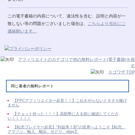
この電子書籍の内容について、違法性を含む、説明と内容が一
致しない等の問題がございました場合は、
こちらより当社にご
連絡願います。
アフィリエイトのカテゴリで他の無料レポート(電子書籍)を探
す
スゴワザ TOP
同じ著者の無料レポート
【PPCアフィリエイター必見！！】これをやらないと９９％稼げ
ません
【チョット待った！！！】高額塾に入る前に確認してくださ
い！！！！！
【転売プレイヤー必見】"利益率７割"の世界へようこそ【転売、
アマゾン、輸入、輸出、せどり、ebay】