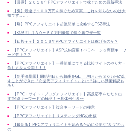
【暴露】２０１６年PPCアフィリエイトで稼ぐための最新手法
【鬼】最速で１００万円を稼ぐため真実、これを知らないのは大
損ですよ....
【爆】PPCアフィリエイト超絶簡単に攻略するTSZ手法
【必見!!】月３０〜５０万円最速で稼ぐ裏ワザ一覧
【伝授＋＋】２０１６年PPCアフィリエイトは稼げるのか？
【PPCアフィリエイト】ASP規約変更！ペラページ＆商標キーワ
ード禁止？？
【PPCアフィリエイト】一番簡単にできる比較サイトのやり方・
作り方を大公開！！！
【新手法暴露】開始初日から報酬をGETし初月から３０万円の出
すことができた『次世代アフィリエイト』とは？詳しい動画解説も
あり
【PPC・サイト・ブログアフィリエイト】高反応率をたたき出
す”関連キーワード”の極意！〜具体例付き〜
【PPCアフィリエイト】複合キーワードの極意
【PPCアフィリエイト】リスティングNGの出稿
【最新版】PPCアフィリエイトを始めるために必要な”３つ”のも
の