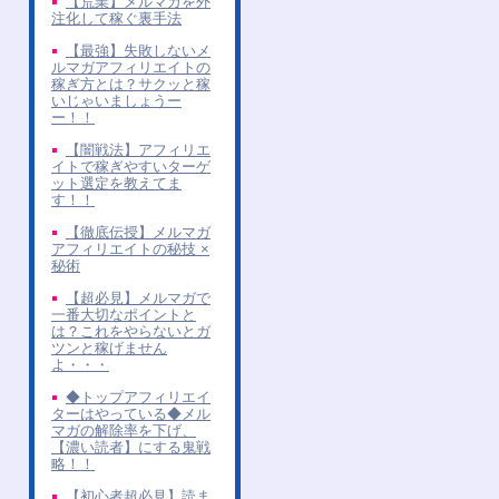
【荒業】メルマガを外
注化して稼ぐ裏手法
【最強】失敗しないメ
ルマガアフィリエイトの
稼ぎ方とは？サクッと稼
いじゃいましょうー
ー！！
【闇戦法】アフィリエ
イトで稼ぎやすいターゲ
ット選定を教えてま
す！！
【徹底伝授】メルマガ
アフィリエイトの秘技 ×
秘術
【超必見】メルマガで
一番大切なポイントと
は？これをやらないとガ
ツンと稼げません
よ・・・
◆トップアフィリエイ
ターはやっている◆メル
マガの解除率を下げ、
【濃い読者】にする鬼戦
略！！
【初心者超必見】読ま