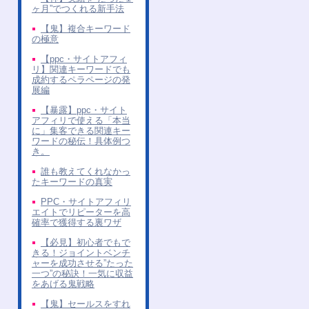
ヶ月”でつくれる新手法
【鬼】複合キーワード
の極意
【ppc・サイトアフィ
リ】関連キーワードでも
成約するペラページの発
展編
【暴露】ppc・サイト
アフィリで使える「本当
に」集客できる関連キー
ワードの秘伝！具体例つ
き。
誰も教えてくれなかっ
たキーワードの真実
PPC・サイトアフィリ
エイトでリピーターを高
確率で獲得する裏ワザ
【必見】初心者でもで
きる！ジョイントベンチ
ャーを成功させる”たった
一つ”の秘訣！一気に収益
をあげる鬼戦略
【鬼】セールスをすれ