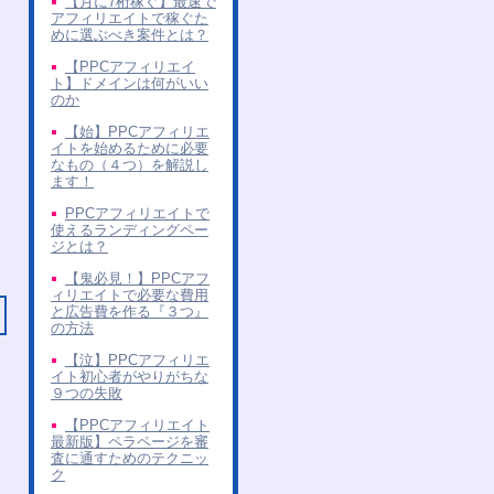
【月に7桁稼ぐ】最速で
アフィリエイトで稼ぐた
めに選ぶべき案件とは？
【PPCアフィリエイ
ト】ドメインは何がいい
のか
【始】PPCアフィリエ
イトを始めるために必要
なもの（４つ）を解説し
ます！
PPCアフィリエイトで
使えるランディングペー
ジとは？
【鬼必見！】PPCアフ
ィリエイトで必要な費用
と広告費を作る『３つ』
の方法
【泣】PPCアフィリエ
イト初心者がやりがちな
９つの失敗
【PPCアフィリエイト
最新版】ペラページを審
査に通すためのテクニッ
ク