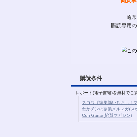
同意事
通常
購読専用の
購読条件
レポート(電子書籍)を無料で
スゴワザ編集部いちおし！マ
わかチンの副業メルマガ(ス
Con Ganar(協賛マガジン)