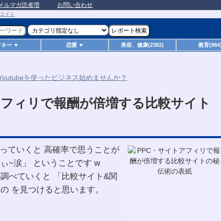
メルマガ読者増
お問い合わせ
マネー ▼
恋愛 ▼
美容、健康(2382)
教育(984
アフィリで報酬が倍増する比較サイト
っていくと 高確率で思うことが
りぃ~涙」 ということです w
か調べていくと 「比較サイト&関
の を見つけると思います。