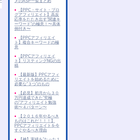
P
メのASP一覧まとめ
【PPC・サイト・ブロ
グアフィリエイト】高反
応率をたたき出す”関連キ
ーワード”の極意！〜具体
例付き〜
【PPCアフィリエイ
ト】複合キーワードの極
意
【PPCアフィリエイ
ト】リスティングNGの出
稿
【最新版】PPCアフィ
リエイトを始めるために
必要な”３つ”のもの
【必見】初月から３０
万円達成できた”究極
の”アフィリエイト勉強
術〜４パターン〜
【２０１６年やるべき
ものはこれだ！！！】
PPCアフィリエイトを今
すぐやるべき理由
【神】実績を”たった１