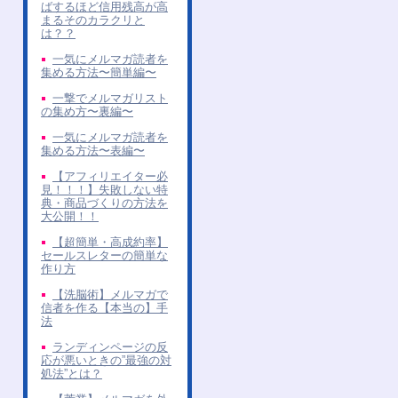
ばするほど信用残高が高
まるそのカラクリと
は？？
一気にメルマガ読者を
集める方法〜簡単編〜
一撃でメルマガリスト
の集め方〜裏編〜
一気にメルマガ読者を
集める方法〜表編〜
【アフィリエイター必
見！！！】失敗しない特
典・商品づくりの方法を
大公開！！
【超簡単・高成約率】
セールスレターの簡単な
作り方
【洗脳術】メルマガで
信者を作る【本当の】手
法
ランディンページの反
応が悪いときの”最強の対
処法”とは？