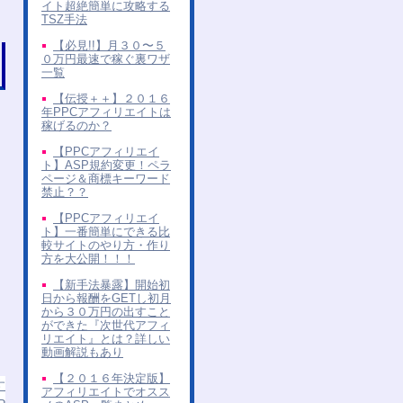
イト超絶簡単に攻略する
TSZ手法
【必見!!】月３０〜５
０万円最速で稼ぐ裏ワザ
一覧
【伝授＋＋】２０１６
年PPCアフィリエイトは
稼げるのか？
【PPCアフィリエイ
ト】ASP規約変更！ペラ
ページ＆商標キーワード
禁止？？
【PPCアフィリエイ
ト】一番簡単にできる比
較サイトのやり方・作り
方を大公開！！！
【新手法暴露】開始初
日から報酬をGETし初月
から３０万円の出すこと
ができた『次世代アフィ
リエイト』とは？詳しい
動画解説もあり
【２０１６年決定版】
す
アフィリエイトでオスス