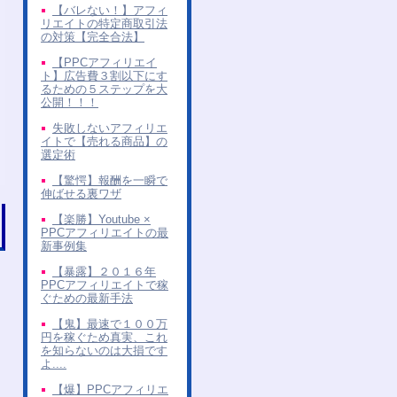
【バレない！】アフィ
リエイトの特定商取引法
の対策【完全合法】
【PPCアフィリエイ
ト】広告費３割以下にす
るための５ステップを大
公開！！！
失敗しないアフィリエ
イトで【売れる商品】の
選定術
【驚愕】報酬を一瞬で
伸ばせる裏ワザ
【楽勝】Youtube ×
PPCアフィリエイトの最
新事例集
【暴露】２０１６年
PPCアフィリエイトで稼
ぐための最新手法
【鬼】最速で１００万
円を稼ぐため真実、これ
を知らないのは大損です
よ....
【爆】PPCアフィリエ