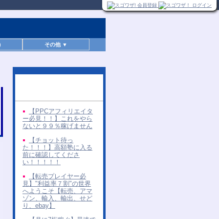
)
その他 ▼
同じ著者の無料レポー
ト
【PPCアフィリエイタ
ー必見！！】これをやら
ないと９９％稼げません
【チョット待っ
た！！！】高額塾に入る
前に確認してくださ
い！！！！！
【転売プレイヤー必
見】"利益率７割"の世界
へようこそ【転売、アマ
ゾン、輸入、輸出、せど
り、ebay】