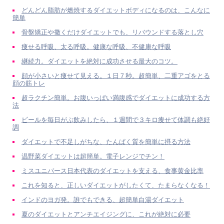
どんどん脂肪が燃焼するダイエットボディになるのは、こんなに
簡単
骨盤矯正や撒くだけダイエットでも、リバウンドする落とし穴
痩せる呼吸、太る呼吸。健康な呼吸、不健康な呼吸
継続力。ダイエットを絶対に成功させる最大のコツ。
顔が小さいと痩せて見える。１日７秒。超簡単、二重アゴをとる
顔の筋トレ
超ラクチン簡単。お腹いっぱい満腹感でダイエットに成功する方
法
ビールを毎日がぶ飲みしたら、１週間で３キロ痩せて体調も絶好
調
ダイエットで不足しがちな、たんぱく質を簡単に摂る方法
温野菜ダイエットは超簡単。電子レンジでチン！
ミスユニバース日本代表のダイエットを支える、食事黄金比率
これを知ると、正しいダイエットがしたくて、たまらなくなる！
インドのヨガ発。誰でもできる、超簡単白湯ダイエット
夏のダイエットとアンチエイジングに、これが絶対に必要