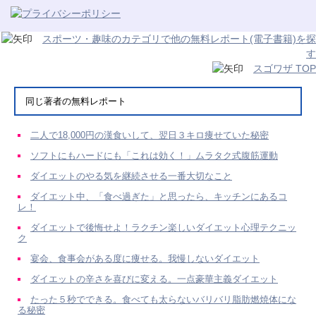
スポーツ・趣味のカテゴリで他の無料レポート(電子書籍)を探
す
スゴワザ TOP
同じ著者の無料レポート
二人で18,000円の漢食いして、翌日３キロ痩せていた秘密
ソフトにもハードにも「これは効く！」ムラタク式腹筋運動
ダイエットのやる気を継続させる一番大切なこと
ダイエット中、「食べ過ぎた」と思ったら、キッチンにあるコ
レ！
ダイエットで後悔せよ！ラクチン楽しいダイエット心理テクニッ
ク
宴会、食事会がある度に痩せる。我慢しないダイエット
ダイエットの辛さを喜びに変える。一点豪華主義ダイエット
たった５秒でできる。食べても太らないバリバリ脂肪燃焼体にな
る秘密