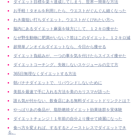
ダイエット目標を楽々達成してしまう、世界一簡単な方法
お手軽！タオルを利用したら、ウエストがぐんぐん細くなった
わき腹狙い打ちダイエット。ウエストがくびれたい方へ
脳内にあるダイエット麻薬を味方にして、１２キロ痩せた
なぜ野生動物に肥満がいない？答はこのダイエット。１２キロ減
超簡単ノンオイルダイエットなら、今日から痩せる
ダイエット負組みが、一つの事を気を付けたらスイスイ痩せた
ダイエットコーチング。失敗しないスケジュールの立て方
365日無理なくダイエットする方法
朝バナナダイエットで、リバウンドしないために
美肌を最速で手に入れる方法を美のカリスマが語った
誰も気が付かない、飲食店にある無料ダイエットドリンクとは？
やっぱりあの食品が、脂肪燃焼ダイエット効果抜群を実体験
ダイエットチェンジ！１年前の自分より痩せて綺麗になった
食べ方を変えれば、するするとノーストレスでダイエットでき
る。