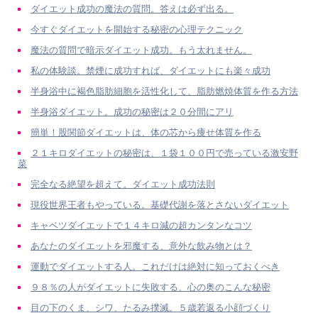
ダイエット成功の魔法の質問。答えは必ず出る。
今すぐダイエットを開始する秘密の心理テクニック
魔法の質問で暗示ダイエット成功。もう太れません。
私の体験談。禁煙に成功すれば、ダイエットにも楽々成功
半身浴中に褐色脂肪細胞を活性化して、脂肪燃焼体質を作る方法
半身浴ダイエット。成功の秘密は２０分間にアリ
簡単！股関節ダイエットは、体の芯から痩せ体質を作る
２１キロダイエットの秘密は、１袋１００円で売っている激安野
菜
完全なる絶望を超えて。ダイエット成功法則
現役世界王者もやっている。基礎代謝を落とさないダイエット
キャベツダイエットで１４キロ減の超カンタンなコツ
あなたのダイエットを邪魔する、意外な飲み物とは？
運動でダイエットする人。これだけは絶対に知っておくべき
９８％の人がダイエットに失敗する、心の奥のこんな秘密
目の下のくま、シワ、たるみ撲滅。５歳若返る小顔づくり