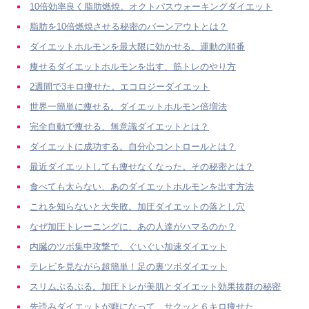
10倍効率良く脂肪燃焼。オクトパスウォーキングダイエット
脂肪を10倍燃焼させる秘密のバーンアウトとは？
ダイエットホルモンを最大限に効かせる、運動の順番
痩せるダイエットホルモンを出す、筋トレのやり方
2週間で3キロ痩せた。エコロジーダイエット
世界一簡単に痩せる。ダイエットホルモン倍増法
完全自動で痩せる、無意識ダイエットとは？
ダイエットに成功する。自分心コントロールとは？
最近ダイエットしても痩せなくなった。その秘密とは？
食べても太らない、あのダイエットホルモンを出す方法
これを知らないと大失敗。加圧ダイエットの落とし穴
なぜ加圧トレーニングに、あの人達がハマるのか？
内臓のツボ集中攻撃で、ぐいぐい加速ダイエット
テレビを見ながら超簡単！足の裏ツボダイエット
スリムぷるぷる。加圧トレが美肌とダイエット効果抜群の秘密
先読みダイエットが癖になって、サクッと６キロ痩せた