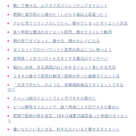
癒して痩せる。ムラタク式ストレッチングダイエット
肥満と過労死から痩せた！しかも５歳以上若返った！
テレビ見てリラックスしてたら、痩せてしまったダイエット方法
楽々簡単な魔法のダイエット瞑想。痩せてストレス解消
脚の形でダイエット。痩せる。脚がキレイになる
ダイエットでのリバウンドと肌荒れ防止にコレ食べよう
超簡単！１分でバストを大きくする魔法のマッサージ
鍋のしめ技。太る原因のおじやをダイエット食にする方法
２９キロ痩せて肌荒れ解消！医師が作った健康ダイエット法
「大豆ですから」のような、栄養補助食品でダイエットできる
の？
チャンコ鍋ダイエットで１ヶ月で９キロ痩せた
ビール酵母ダイエットで、楽々簡単に１０日で５キロ痩せた
肥満で医師が死を宣言。19キロ減量15歳若返った奇跡のダイエッ
ト
嫌いな人といると太る。好きな人といると痩せるダイエット