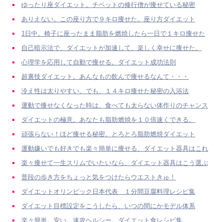
ゆったり座ダイエット。チベットの修行僧が痩せている秘密
ありえない。この座り方で９キロ痩せた。座り方ダイエット
1日中。椅子に座ったまま脂肪を燃焼したら一日で１キロ痩せた
自己暗示法で、ダイエットが加速して、楽しく幸せに痩せた。
心理学を応用して自動で痩せる。ダイエット成功法則
超裏技ダイエット。あんなもの飲んで痩せるなんて・・・
冷え性は太りやすい。でも、１４キロ痩せた秘密の入浴法
運動で痩せなくなった時は、食べても太らない体作りのチャンス
ダイエットの極意。あなたも脂肪燃焼を１０倍速くできる。
頑張らない！ほど痩せる秘密。とろとろ脂肪燃焼ダイエット
運動嫌いでも好きでも楽々簡単に痩せる、ダイエット器具はこれ
楽々痩せて一生スリムでいたいなら、ダイエット器具はこう選ぶ
普段の歩き方をちょっと気をつけたらウエストきゅ！
ダイエットオリンピック日本代表 １分間豆腐料理レシピ集
ダイエット目標設定をこうしたら、いつの間にかモデル体系
楽々簡単。安い。速攻ヘルシー。ダイエット食レシピ集