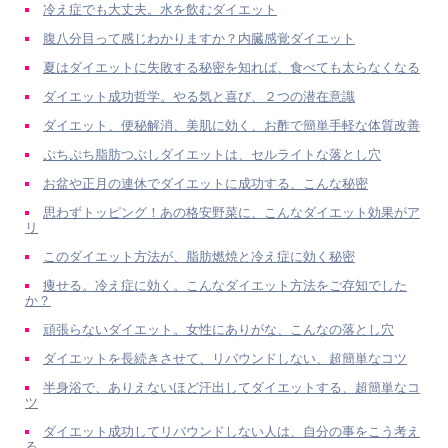
冷え症でも大丈夫。水を飲むダイエット
腹八分目って感じわかりますか？内臓感覚ダイエット
夏はダイエットに失敗する秘密を知れば、食べても太らなくなる
ダイエット成功哲学。やる気と喜び、２つの潜在意識
ダイエット、便秘解消、美肌に効く、お酢で簡単手軽な体質改善
ぷちぷち脂肪つぶしダイエットは、セルライトな落とし穴
お盆や正月の連休でダイエットに成功する、こんな秘密
思わずトッピング！あの格安野菜に、こんなダイエット効果がア
リ
このダイエット方法が、脂肪燃焼と冷え症に効く秘密
痩せる。冷え症に効く。こんなダイエット方法をご存知でした
か？
頑張らないダイエット。女性にありがな、こんなの落とし穴
ダイエットを長続きさせて、リバウンドしない、超簡単なコツ
半身浴で、ありえないほど汗出してダイエットする、超簡単なコ
ツ
ダイエット成功してリバウンドしない人は、自分の事をこう考え
る