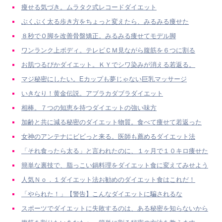
痩せる気づき。ムラタク式レコードダイエット
ぶくぶく太る歩き方をちょっと変えたら、みるみる痩せた
８秒でＯ脚を改善骨盤矯正。みるみる痩せてモデル脚
ワンランク上ボディ。テレビＣＭ見ながら腹筋を６つに割る
お肌つるぴかダイエット。ＫＹでシワ染みが消える若返る。
マジ秘密にしたい。Eカップも夢じゃない巨乳マッサージ
いきなり！黄金伝説。アブラカダブラダイエット
相棒。７つの知恵を持つダイエットの強い味方
加齢と共に減る秘密のダイエット物質。食べて痩せて若返った
女神のアンテナにビビっと来る。医師も薦めるダイエット法
「それ食ったら太る」と言われたのに、１ヶ月で１０キロ痩せた
簡単な裏技で、脂っこい鍋料理をダイエット食に変えてみせよう
人気Ｎｏ．１ダイエット法お勧めのダイエット食はこれだ！
「やられた！」【警告】こんなダイエットに騙されるな
スポーツでダイエットに失敗するのは、ある秘密を知らないから