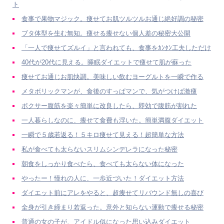
ト
食事で果物マジック。痩せてお肌ツルツルお通じ絶好調の秘密
ブタ体型を生む無知。痩せる痩せない個人差の秘密大公開
「一人で痩せてズルイ」と言われても、食事をｶﾝﾀﾝ工夫しただけ
40代が20代に見える。睡眠ダイエットで痩せて肌が蘇った
痩せてお通じお肌快調。美味しい飲むヨーグルトを一瞬で作る
メタボリックマンが、食後のすっぱマンで、気がつけば激痩
ボクサー腹筋を楽々簡単に改良したら、即効で腹筋が割れた
一人暮らしなのに、痩せて食費も浮いた。簡単満腹ダイエット
一瞬で５歳若返る！５キロ痩せて見える！超簡単な方法
私が食べても太らないスリムシンデレラになった秘密
朝食をしっかり食べたら、食べても太らない体になった
やったー！憧れの人に、一歩近づいた！ダイエット方法
ダイエット前にアレをやると、超痩せてリバウンド無しの喜び
全身が引き締まり若返った。意外と知らない運動で痩せる秘密
普通の女の子が、アイドル似になった思い込みダイエット