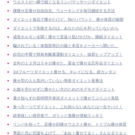
ウエストが一瞬で細くなるリンパマッサージダイエット
腰痩せ足痩せ自由自在。ウォーキングを毎日継続する方法
ダイエット食品で痩せたけど、Noリバウンド、痩せ体質の秘密
ダイエットで失敗するのは、あなたの心を判っていないから
成長ホルモン全開！痩せて若返り肌ぴかぴか。睡眠ダイエット
騙されている！体脂肪率計の嘘と本音をメーカーへ聞いた。
自宅の半畳で簡単有酸素運動ダイエット。抜群ヒップアップ！
去年の１２月は５キロ痩せた。宴会で痩せる忘年会ダイエット
1stフルーツダイエット痩せる。キレイになる。超カンタン
痩せ型の人も気付いていない簡単ダイエット食事法
お腹を空かせずに痩せたい方のためのモグモグダイエット
暑さ知らずの長時間半身浴ダイエットで痩せてぷりぷり美肌
食べ方一つでダイエット。これ知らないあなたは一生ヤバイ！
超美味しい保存食で、ガリッと激痩せ便秘スッキリ
リンパを知って、足痩せ顔痩せウエスト痩せ、トリプル痩せ体質
季節と共に代謝を上げて、「あれ！痩せてる！」そんなダイエッ