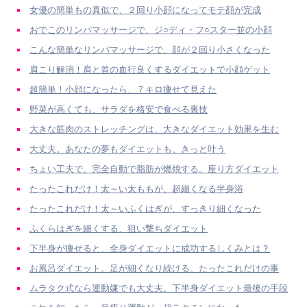
女優の簡単もの真似で、２回り小顔になってモテ顔が完成
おでこのリンパマッサージで、ジ○ディ・フ○スター並の小顔
こんな簡単なリンパマッサージで、顔が２回り小さくなった
肩こり解消！肩と首の血行良くするダイエットで小顔ゲット
超簡単！小顔になったら、７キロ痩せて見えた
野菜が高くても、サラダを格安で食べる裏技
大きな筋肉のストレッチングは、大きなダイエット効果を生む
大丈夫。あなたの夢もダイエットも、きっと叶う
ちょい工夫で、完全自動で脂肪が燃焼する。座り方ダイエット
たったこれだけ！太～い太ももが、超細くなる半身浴
たったこれだけ！太～いふくはぎが、すっきり細くなった
ふくらはぎを細くする、狙い撃ちダイエット
下半身が痩せると、全身ダイエットに成功するしくみとは？
お風呂ダイエット。足が細くなり続ける、たったこれだけの事
ムラタク式なら運動嫌でも大丈夫。下半身ダイエット最後の手段