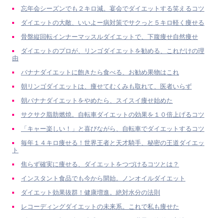
忘年会シーズンでも２キロ減。宴会でダイエットする笑えるコツ
ダイエットの大敵、いいよー病対策でサクっと５キロ軽く痩せる
骨盤縦回転インナーマッスルダイエットで、下腹痩せ自然痩せ
ダイエットのプロが、リンゴダイエットを勧める、これだけの理
由
バナナダイエットに飽きたら食べる、お勧め果物はこれ
朝リンゴダイエットは、痩せてむくみも取れて、医者いらず
朝バナナダイエットをやめたら、スイスイ痩せ始めた
サクサク脂肪燃焼。自転車ダイエットの効果を１０倍上げるコツ
「キャー楽しい！」と喜びながら、自転車でダイエットするコツ
毎年１４キロ痩せる！世界王者と天才騎手、秘密の王道ダイエッ
ト
焦らず確実に痩せる、ダイエットをつづけるコツとは？
インスタント食品でも今から開始。ノンオイルダイエット
ダイエット効果抜群！健康増進。絶対水分の法則
レコーディングダイエットの未来系。これで私も痩せた