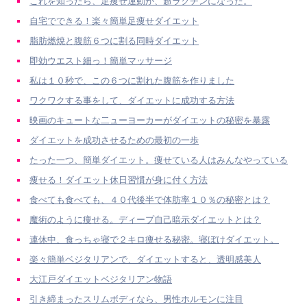
これを知ったら、足痩せ運動が、超ラクチンになった。
自宅でできる！楽々簡単足痩せダイエット
脂肪燃焼と腹筋６つに割る同時ダイエット
即効ウエスト細っ！簡単マッサージ
私は１０秒で、この６つに割れた腹筋を作りました
ワクワクする事をして、ダイエットに成功する方法
映画のキュートな二ューヨーカーがダイエットの秘密を暴露
ダイエットを成功させるための最初の一歩
たった一つ、簡単ダイエット。痩せている人はみんなやっている
痩せる！ダイエット休日習慣が身に付く方法
食べても食べても、４０代後半で体肪率１０％の秘密とは？
魔術のように痩せる。ディープ自己暗示ダイエットとは？
連休中、食っちゃ寝で２キロ痩せる秘密。寝ぼけダイエット。
楽々簡単ベジタリアンで、ダイエットすると、透明感美人
大江戸ダイエットベジタリアン物語
引き締まったスリムボディなら、男性ホルモンに注目