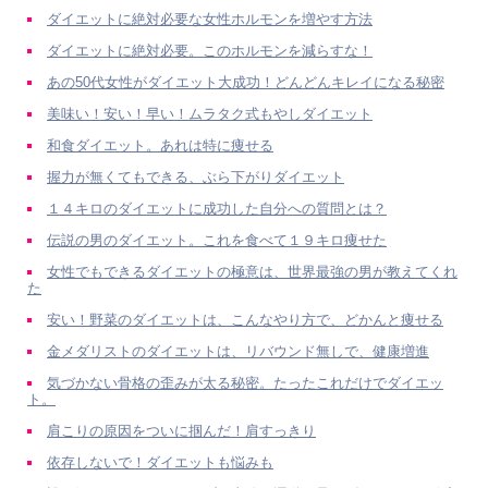
ダイエットに絶対必要な女性ホルモンを増やす方法
ダイエットに絶対必要。このホルモンを減らすな！
あの50代女性がダイエット大成功！どんどんキレイになる秘密
美味い！安い！早い！ムラタク式もやしダイエット
和食ダイエット。あれは特に痩せる
握力が無くてもできる、ぶら下がりダイエット
１４キロのダイエットに成功した自分への質問とは？
伝説の男のダイエット。これを食べて１９キロ痩せた
女性でもできるダイエットの極意は、世界最強の男が教えてくれ
た
安い！野菜のダイエットは、こんなやり方で、どかんと痩せる
金メダリストのダイエットは、リバウンド無しで、健康増進
気づかない骨格の歪みが太る秘密。たったこれだけでダイエッ
ト。
肩こりの原因をついに掴んだ！肩すっきり
依存しないで！ダイエットも悩みも