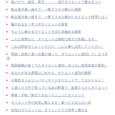
朝バナナ、納豆、寒天・・・。流行ダイエットで痩せるコツ
飲み過ぎ食べ過ぎで、一晩で３キロ痩せた秘密
飲み過ぎ食べ過ぎで、一晩で３キロ痩せたダイエット料理とは？
騙されるな！耳ツボダイエットの真実
キレイに痩せるダイエット方法を見極める秘密
こんな状態なら、ダイエットは無駄な努力で失敗します。
これは即効ダイエットだけど、こんな事に注意してください。
簡単！自然と食べる量が減って、ダイエットに成功してしまう方
法
脂肪細胞が多くてもダイエット成功。太らない体質改造の実列。
あなたが太る原因はこれかも。ダイエット成功の秘密
お風呂タイムリンパマッサージダイエットで、ウエストキュ！
１袋１００円で売っているあの野菜で、血液さらさらダイエット
簡単！手軽！毎日できる！ちょこっとダイエット
ダイエット中の女性に教えます。食べても太らない日
女性のダイエットは、タイミングで３倍早く痩せる