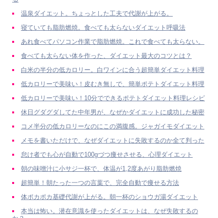
温泉ダイエット。ちょっとした工夫で代謝が上がる。
寝ていても脂肪燃焼。食べても太らないダイエット呼吸法
あれ食べてパソコン作業で脂肪燃焼。これで食べても太らない。
食べても太らない体を作った、ダイエット最大のコツとは？
白米の半分の低カロリー。白ワインに合う超簡単ダイエット料理
低カロリーで美味い！皮むき無しで、簡単ポテトダイエット料理
低カロリーで美味い！10分でできるポテトダイエット料理レシピ
休日グダグダしてた中年男が、なぜかダイエットに成功した秘密
コメ半分の低カロリーなのにこの満腹感。ジャガイモダイエット
メモを書いただけで、なぜダイエットに失敗するのか全て判った
怠け者でも心が自動で100gづつ痩せさせる、心理ダイエット
朝の味噌汁に小サジ一杯で、体温が1,2度あがり脂肪燃焼
超簡単！朝たった一つの言葉で、完全自動で痩せる方法
体ポカポカ基礎代謝が上がる。朝一杯のショウガ湯ダイエット
本当は怖い。潜在意識を使ったダイエットは、なぜ失敗するの