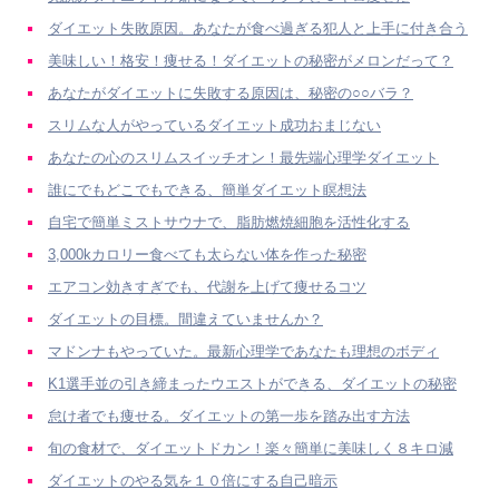
ダイエット失敗原因。あなたが食べ過ぎる犯人と上手に付き合う
美味しい！格安！痩せる！ダイエットの秘密がメロンだって？
あなたがダイエットに失敗する原因は、秘密の○○バラ？
スリムな人がやっているダイエット成功おまじない
あなたの心のスリムスイッチオン！最先端心理学ダイエット
誰にでもどこでもできる、簡単ダイエット瞑想法
自宅で簡単ミストサウナで、脂肪燃焼細胞を活性化する
3,000kカロリー食べても太らない体を作った秘密
エアコン効きすぎでも、代謝を上げて痩せるコツ
ダイエットの目標。間違えていませんか？
マドンナもやっていた。最新心理学であなたも理想のボディ
K1選手並の引き締まったウエストができる、ダイエットの秘密
怠け者でも痩せる。ダイエットの第一歩を踏み出す方法
旬の食材で、ダイエットドカン！楽々簡単に美味しく８キロ減
ダイエットのやる気を１０倍にする自己暗示