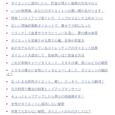
ダイエットに成功したら、貯金が増えた秘密の方法その１
いつか病撲滅。あなたのダイエットへの重い腰があがります。
簡単！バストアップ楽トレで、トップが２センチ上向きツン♪
正しい理論的風船ダイエットで、痩せて小顔になった
リラックして血液サラサラとリンパを流し、夢の痩せ体質
ダイエットを加速させる第２心臓。全身が若返る
あのモデルもやっているストレッチングのダイエット効果
ダイエット大成功して、気味悪いほど若返る方法
これが本物キャベツダイエット。２９キロ減、肌ツルピカの秘密
１０キロ痩せた女性にインタビューしました。ダイエットの秘訣
は？
立ったまま瞑想ダイエット。癒し。スッキリ。ストレス解消！
引力利用で魔法の効果ヒップアップマッサージ
キュっとヒップアップしたら周りの視線痛すぎ！
女性がダイエットに成功しない秘密
外食でも太らない秘密。ダイエットのものさしとは？