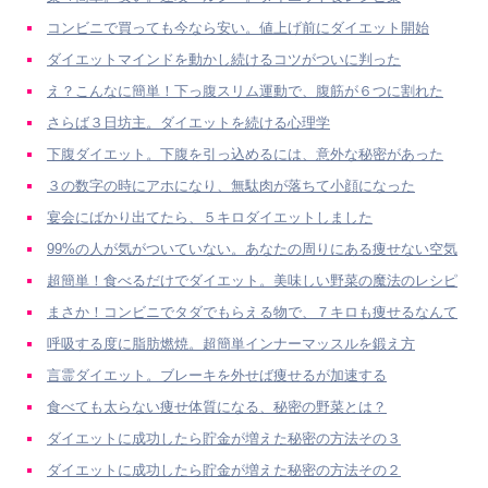
コンビニで買っても今なら安い。値上げ前にダイエット開始
ダイエットマインドを動かし続けるコツがついに判った
え？こんなに簡単！下っ腹スリム運動で、腹筋が６つに割れた
さらば３日坊主。ダイエットを続ける心理学
下腹ダイエット。下腹を引っ込めるには、意外な秘密があった
３の数字の時にアホになり、無駄肉が落ちて小顔になった
宴会にばかり出てたら、５キロダイエットしました
99%の人が気がついていない。あなたの周りにある痩せない空気
超簡単！食べるだけでダイエット。美味しい野菜の魔法のレシピ
まさか！コンビニでタダでもらえる物で、７キロも痩せるなんて
呼吸する度に脂肪燃焼。超簡単インナーマッスルを鍛え方
言霊ダイエット。ブレーキを外せば痩せるが加速する
食べても太らない痩せ体質になる、秘密の野菜とは？
ダイエットに成功したら貯金が増えた秘密の方法その３
ダイエットに成功したら貯金が増えた秘密の方法その２