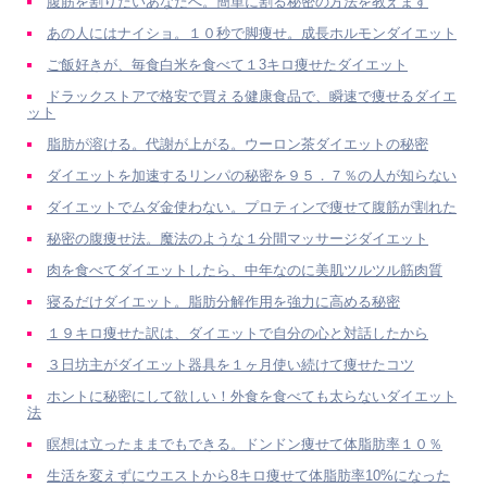
腹筋を割りたいあなたへ。簡単に割る秘密の方法を教えます
あの人にはナイショ。１０秒で脚痩せ。成長ホルモンダイエット
ご飯好きが、毎食白米を食べて１3キロ痩せたダイエット
ドラックストアで格安で買える健康食品で、瞬速で痩せるダイエ
ット
脂肪が溶ける。代謝が上がる。ウーロン茶ダイエットの秘密
ダイエットを加速するリンパの秘密を９５．７％の人が知らない
ダイエットでムダ金使わない。プロティンで痩せて腹筋が割れた
秘密の腹痩せ法。魔法のような１分間マッサージダイエット
肉を食べてダイエットしたら、中年なのに美肌ツルツル筋肉質
寝るだけダイエット。脂肪分解作用を強力に高める秘密
１９キロ痩せた訳は、ダイエットで自分の心と対話したから
３日坊主がダイエット器具を１ヶ月使い続けて痩せたコツ
ホントに秘密にして欲しい！外食を食べても太らないダイエット
法
瞑想は立ったままでもできる。ドンドン痩せて体脂肪率１０％
生活を変えずにウエストから8キロ痩せて体脂肪率10%になった