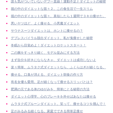
誰も気がついていないデブ一直線！運動不足とダイエットの秘密
堀の中のダイエットな面々２。この食生活で一生スリム
堀の中のダイエットな面々。真似したら１週間で３キロ痩せた。
悪いヤツほど、よく痩せる。小悪魔ダイエット
サウナスーツダイエットは、ホントに痩せるの？
デブレスパイラル脱出ダイエット。私が鬼痩せした秘密
冬眠から目覚めよ！ダイエットロケットスタート！
二の腕をすっきり細く、モデル並みにする方法
まず自分を好きにならなきゃ、ダイエットは成功しないよ
楽々簡単。ムラタク式ダイエットなら、ふくらはぎが細くなる。
痩せる。口臭が消える。ダイエット朝食の作り方
有名女優も愛用。足が細くなって痩せるスリッパとは？
肥満の元である体のゆがみを、簡単にとる秘密の方法
ダイエット心理学。心のブレーキを外せばあなたは痩せる
ムラタク式プルーンダイエット。笑って、痩せるコツを掴んで！
足がみるみる細くなる。家庭でできる簡単足痩せ