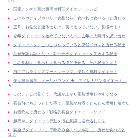
か？
国産チンゲン菜の超簡単料理ダイエットレシピ
このネガティブカロリー食品なら、食べれば食べるほど痩せる
正月、お盆など連休太りは、実は太っていない。見極めよ！
今年ダイエットを始めていない人は、去年の大晦日を思い出せ
ダイエットを、こつこつやっていると突然ドカンと痩せる秘密
なぜか誰も話さない。朝バナナダイエットを失敗する秘密
この食材は、食べれば食べるほど痩せる。その秘密とは？
自宅でムラタクズブートキャンプ。楽しく無料ダイエット
楽々簡単減量、ノーリバウンド ★ アドレナリンダイエット
★
このテレビの見方で、代謝が上がり脂肪燃焼しやすくなる
宴会前のちょっとした事で、脂肪がお酒でどんどん燃焼し始めた
お酒飲んで痩せる！戦略的宴会ダイエットメソッド
超簡単。ダイエット行動を潜在意識に埋め込む方法
宴会でダイエット。毎晩飲み会のバブル期に、痩せた食べ方と
は？