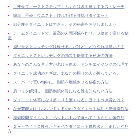
足痩せファーストステップ！ふくらはぎを細くするストレッチ
簡単！手軽！ウエストくびれを作る腰捻りダイエット
部分痩せダイエットはできる。その秘密をお話しましょう
チームダイエットで、最高の人間関係を作り、３倍速く痩せる秘
密
肩甲骨ストレッチングは痩せる。だけど、どうやれば良いの？
ダイエットストレッチングの効果を倍増する秘密の方法
あなたのこんな考え方が老ける原因。アンチエイジングの心理学
ダイエット成功のカギは、あなたの周りの人が握っている。
スーパーで買い物中に、脂肪を燃焼させる秘密の方法
肩コリを解消し、脂肪燃焼体質になる誰も知らない方法
ダイエット体質になり肩コリも無くなる、ほぐすべき骨とは？
なぜ芸能人はリバウンドするのか？ダイエット成功の感情操作法
超短時間ダイエット。ペットボトルで食べても太らない体作り
２ヶ月で７キロ痩せたキャベツダイエット体験談と、正しいやり
方