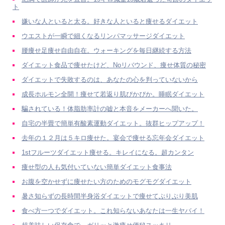
ト
嫌いな人といると太る。好きな人といると痩せるダイエット
ウエストが一瞬で細くなるリンパマッサージダイエット
腰痩せ足痩せ自由自在。ウォーキングを毎日継続する方法
ダイエット食品で痩せたけど、Noリバウンド、痩せ体質の秘密
ダイエットで失敗するのは、あなたの心を判っていないから
成長ホルモン全開！痩せて若返り肌ぴかぴか。睡眠ダイエット
騙されている！体脂肪率計の嘘と本音をメーカーへ聞いた。
自宅の半畳で簡単有酸素運動ダイエット。抜群ヒップアップ！
去年の１２月は５キロ痩せた。宴会で痩せる忘年会ダイエット
1stフルーツダイエット痩せる。キレイになる。超カンタン
痩せ型の人も気付いていない簡単ダイエット食事法
お腹を空かせずに痩せたい方のためのモグモグダイエット
暑さ知らずの長時間半身浴ダイエットで痩せてぷりぷり美肌
食べ方一つでダイエット。これ知らないあなたは一生ヤバイ！