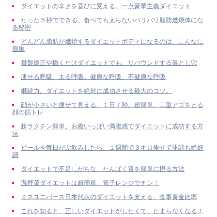
ダイエットの辛さを喜びに変える。一点豪華主義ダイエット
たった５秒でできる。食べても太らないバリバリ脂肪燃焼体にな
る秘密
どんどん脂肪が燃焼するダイエットボディになるのは、こんなに
簡単
骨盤矯正や撒くだけダイエットでも、リバウンドする落とし穴
痩せる呼吸、太る呼吸。健康な呼吸、不健康な呼吸
継続力。ダイエットを絶対に成功させる最大のコツ。
顔が小さいと痩せて見える。１日７秒。超簡単、二重アゴをとる
顔の筋トレ
超ラクチン簡単。お腹いっぱい満腹感でダイエットに成功する方
法
ビールを毎日がぶ飲みしたら、１週間で３キロ痩せて体調も絶好
調
ダイエットで不足しがちな、たんぱく質を簡単に摂る方法
温野菜ダイエットは超簡単。電子レンジでチン！
ミスユニバース日本代表のダイエットを支える、食事黄金比率
これを知ると、正しいダイエットがしたくて、たまらなくなる！