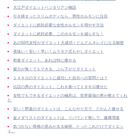
大江戸ダイエットベジタリアン物語
引き締まったスリムボディなら、男性ホルモンに注目
ダイエットに絶対必要な女性ホルモンを増やす方法
ダイエットに絶対必要。このホルモンを減らすな！
あの50代女性がダイエット大成功！どんどんキレイになる秘密
美味い！安い！早い！ムラタク式もやしダイエット
和食ダイエット。あれは特に痩せる
握力が無くてもできる、ぶら下がりダイエット
１４キロのダイエットに成功した自分への質問とは？
伝説の男のダイエット。これを食べて１９キロ痩せた
女性でもできるダイエットの極意は、世界最強の男が教えてくれ
た
安い！野菜のダイエットは、こんなやり方で、どかんと痩せる
金メダリストのダイエットは、リバウンド無しで、健康増進
気づかない骨格の歪みが太る秘密。たったこれだけでダイエッ
ト。