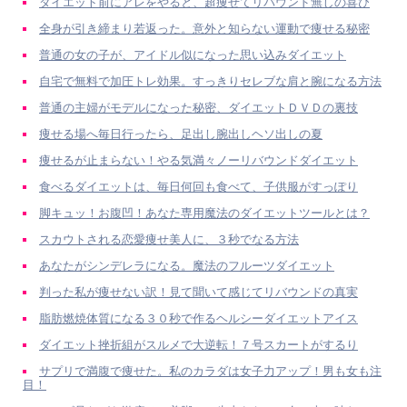
ダイエット前にアレをやると、超痩せてリバウンド無しの喜び
全身が引き締まり若返った。意外と知らない運動で痩せる秘密
普通の女の子が、アイドル似になった思い込みダイエット
自宅で無料で加圧トレ効果。すっきりセレブな肩と腕になる方法
普通の主婦がモデルになった秘密、ダイエットＤＶＤの裏技
痩せる場へ毎日行ったら、足出し腕出しヘソ出しの夏
痩せるが止まらない！やる気満々ノーリバウンドダイエット
食べるダイエットは、毎日何回も食べて、子供服がすっぽり
脚キュッ！お腹凹！あなた専用魔法のダイエットツールとは？
スカウトされる恋愛痩せ美人に、３秒でなる方法
あなたがシンデレラになる。魔法のフルーツダイエット
判った私が痩せない訳！見て聞いて感じてリバウンドの真実
脂肪燃焼体質になる３０秒で作るヘルシーダイエットアイス
ダイエット挫折組がスルメで大逆転！７号スカートがするり
サプリで満腹で痩せた。私のカラダは女子力アップ！男も女も注
目！