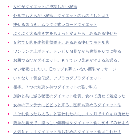
女性がダイエットに成功しない秘密
外食でも太らない秘密。ダイエットのものさしとは？
痩せる気づき。ムラタク式レコードダイエット
ぶくぶく太る歩き方をちょっと変えたら、みるみる痩せた
８秒でＯ脚を改善骨盤矯正。みるみる痩せてモデル脚
ワンランク上ボディ。テレビＣＭ見ながら腹筋を６つに割る
お肌つるぴかダイエット。ＫＹでシワ染みが消える若返る。
マジ秘密にしたい。Eカップも夢じゃない巨乳マッサージ
いきなり！黄金伝説。アブラカダブラダイエット
相棒。７つの知恵を持つダイエットの強い味方
加齢と共に減る秘密のダイエット物質。食べて痩せて若返った
女神のアンテナにビビっと来る。医師も薦めるダイエット法
「それ食ったら太る」と言われたのに、１ヶ月で１０キロ痩せた
簡単な裏技で、脂っこい鍋料理をダイエット食に変えてみせよう
人気Ｎｏ．１ダイエット法お勧めのダイエット食はこれだ！