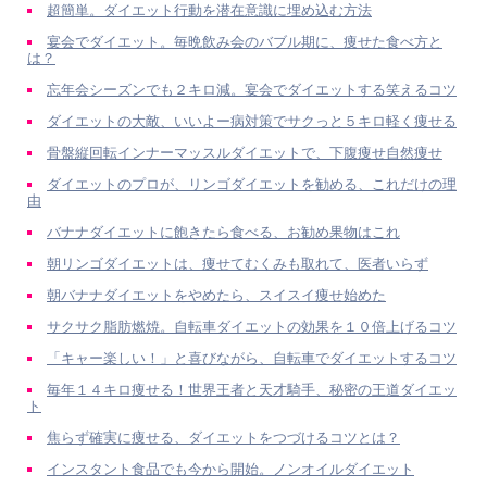
超簡単。ダイエット行動を潜在意識に埋め込む方法
宴会でダイエット。毎晩飲み会のバブル期に、痩せた食べ方と
は？
忘年会シーズンでも２キロ減。宴会でダイエットする笑えるコツ
ダイエットの大敵、いいよー病対策でサクっと５キロ軽く痩せる
骨盤縦回転インナーマッスルダイエットで、下腹痩せ自然痩せ
ダイエットのプロが、リンゴダイエットを勧める、これだけの理
由
バナナダイエットに飽きたら食べる、お勧め果物はこれ
朝リンゴダイエットは、痩せてむくみも取れて、医者いらず
朝バナナダイエットをやめたら、スイスイ痩せ始めた
サクサク脂肪燃焼。自転車ダイエットの効果を１０倍上げるコツ
「キャー楽しい！」と喜びながら、自転車でダイエットするコツ
毎年１４キロ痩せる！世界王者と天才騎手、秘密の王道ダイエッ
ト
焦らず確実に痩せる、ダイエットをつづけるコツとは？
インスタント食品でも今から開始。ノンオイルダイエット