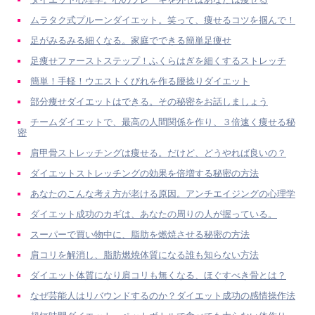
ムラタク式プルーンダイエット。笑って、痩せるコツを掴んで！
足がみるみる細くなる。家庭でできる簡単足痩せ
足痩せファーストステップ！ふくらはぎを細くするストレッチ
簡単！手軽！ウエストくびれを作る腰捻りダイエット
部分痩せダイエットはできる。その秘密をお話しましょう
チームダイエットで、最高の人間関係を作り、３倍速く痩せる秘
密
肩甲骨ストレッチングは痩せる。だけど、どうやれば良いの？
ダイエットストレッチングの効果を倍増する秘密の方法
あなたのこんな考え方が老ける原因。アンチエイジングの心理学
ダイエット成功のカギは、あなたの周りの人が握っている。
スーパーで買い物中に、脂肪を燃焼させる秘密の方法
肩コリを解消し、脂肪燃焼体質になる誰も知らない方法
ダイエット体質になり肩コリも無くなる、ほぐすべき骨とは？
なぜ芸能人はリバウンドするのか？ダイエット成功の感情操作法