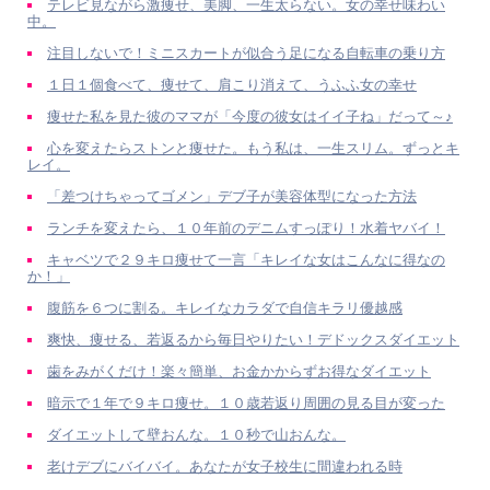
テレビ見ながら激痩せ、美脚、一生太らない。女の幸せ味わい
中。
注目しないで！ミニスカートが似合う足になる自転車の乗り方
１日１個食べて、痩せて、肩こり消えて、うふふ女の幸せ
痩せた私を見た彼のママが「今度の彼女はイイ子ね」だって～♪
心を変えたらストンと痩せた。もう私は、一生スリム。ずっとキ
レイ。
「差つけちゃってゴメン」デブ子が美容体型になった方法
ランチを変えたら、１０年前のデニムすっぽり！水着ヤバイ！
キャベツで２９キロ痩せて一言「キレイな女はこんなに得なの
か！」
腹筋を６つに割る。キレイなカラダで自信キラリ優越感
爽快、痩せる、若返るから毎日やりたい！デドックスダイエット
歯をみがくだけ！楽々簡単、お金かからずお得なダイエット
暗示で１年で９キロ痩せ。１０歳若返り周囲の見る目が変った
ダイエットして壁おんな。１０秒で山おんな。
老けデブにバイバイ。あなたが女子校生に間違われる時