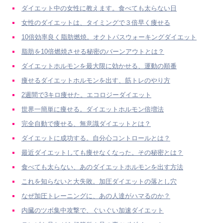
ダイエット中の女性に教えます。食べても太らない日
女性のダイエットは、タイミングで３倍早く痩せる
10倍効率良く脂肪燃焼。オクトパスウォーキングダイエット
脂肪を10倍燃焼させる秘密のバーンアウトとは？
ダイエットホルモンを最大限に効かせる、運動の順番
痩せるダイエットホルモンを出す、筋トレのやり方
2週間で3キロ痩せた。エコロジーダイエット
世界一簡単に痩せる。ダイエットホルモン倍増法
完全自動で痩せる、無意識ダイエットとは？
ダイエットに成功する。自分心コントロールとは？
最近ダイエットしても痩せなくなった。その秘密とは？
食べても太らない、あのダイエットホルモンを出す方法
これを知らないと大失敗。加圧ダイエットの落とし穴
なぜ加圧トレーニングに、あの人達がハマるのか？
内臓のツボ集中攻撃で、ぐいぐい加速ダイエット