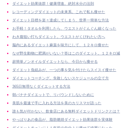
ダイエット効果抜群！健康増進。絶対水分の法則
レコーディングダイエットの未来系。これで私も痩せた
ダイエット目標を楽々達成してしまう、世界一簡単な方法
お手軽！タオルを利用したら、ウエストがぐんぐん細くなった
わき腹狙い打ちダイエット。ウエストがくびれたい方へ
脳内にあるダイエット麻薬を味方にして、１２キロ痩せた
なぜ野生動物に肥満がいない？答はこのダイエット。１２キロ減
超簡単ノンオイルダイエットなら、今日から痩せる
ダイエット負組みが、一つの事を気を付けたらスイスイ痩せた
ダイエットコーチング。失敗しないスケジュールの立て方
365日無理なくダイエットする方法
朝バナナダイエットで、リバウンドしないために
美肌を最速で手に入れる方法を美のカリスマが語った
誰も気が付かない、飲食店にある無料ダイエットドリンクとは？
やっぱりあの食品が、脂肪燃焼ダイエット効果抜群を実体験
ダイエットチェンジ！１年前の自分より痩せて綺麗になった