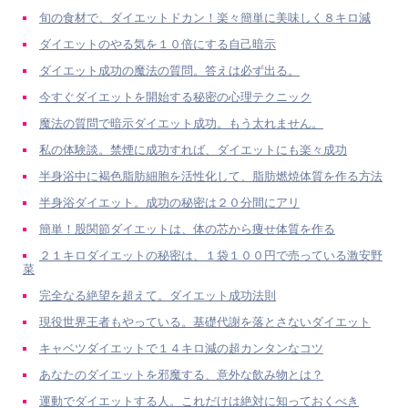
旬の食材で、ダイエットドカン！楽々簡単に美味しく８キロ減
ダイエットのやる気を１０倍にする自己暗示
ダイエット成功の魔法の質問。答えは必ず出る。
今すぐダイエットを開始する秘密の心理テクニック
魔法の質問で暗示ダイエット成功。もう太れません。
私の体験談。禁煙に成功すれば、ダイエットにも楽々成功
半身浴中に褐色脂肪細胞を活性化して、脂肪燃焼体質を作る方法
半身浴ダイエット。成功の秘密は２０分間にアリ
簡単！股関節ダイエットは、体の芯から痩せ体質を作る
２１キロダイエットの秘密は、１袋１００円で売っている激安野
菜
完全なる絶望を超えて。ダイエット成功法則
現役世界王者もやっている。基礎代謝を落とさないダイエット
キャベツダイエットで１４キロ減の超カンタンなコツ
あなたのダイエットを邪魔する、意外な飲み物とは？
運動でダイエットする人。これだけは絶対に知っておくべき