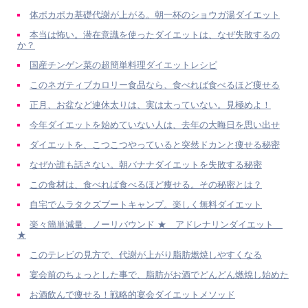
体ポカポカ基礎代謝が上がる。朝一杯のショウガ湯ダイエット
本当は怖い。潜在意識を使ったダイエットは、なぜ失敗するの
か？
国産チンゲン菜の超簡単料理ダイエットレシピ
このネガティブカロリー食品なら、食べれば食べるほど痩せる
正月、お盆など連休太りは、実は太っていない。見極めよ！
今年ダイエットを始めていない人は、去年の大晦日を思い出せ
ダイエットを、こつこつやっていると突然ドカンと痩せる秘密
なぜか誰も話さない。朝バナナダイエットを失敗する秘密
この食材は、食べれば食べるほど痩せる。その秘密とは？
自宅でムラタクズブートキャンプ。楽しく無料ダイエット
楽々簡単減量、ノーリバウンド ★ アドレナリンダイエット
★
このテレビの見方で、代謝が上がり脂肪燃焼しやすくなる
宴会前のちょっとした事で、脂肪がお酒でどんどん燃焼し始めた
お酒飲んで痩せる！戦略的宴会ダイエットメソッド