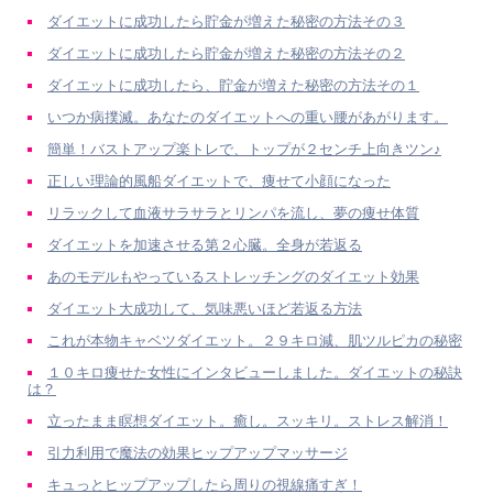
ダイエットに成功したら貯金が増えた秘密の方法その３
ダイエットに成功したら貯金が増えた秘密の方法その２
ダイエットに成功したら、貯金が増えた秘密の方法その１
いつか病撲滅。あなたのダイエットへの重い腰があがります。
簡単！バストアップ楽トレで、トップが２センチ上向きツン♪
正しい理論的風船ダイエットで、痩せて小顔になった
リラックして血液サラサラとリンパを流し、夢の痩せ体質
ダイエットを加速させる第２心臓。全身が若返る
あのモデルもやっているストレッチングのダイエット効果
ダイエット大成功して、気味悪いほど若返る方法
これが本物キャベツダイエット。２９キロ減、肌ツルピカの秘密
１０キロ痩せた女性にインタビューしました。ダイエットの秘訣
は？
立ったまま瞑想ダイエット。癒し。スッキリ。ストレス解消！
引力利用で魔法の効果ヒップアップマッサージ
キュっとヒップアップしたら周りの視線痛すぎ！