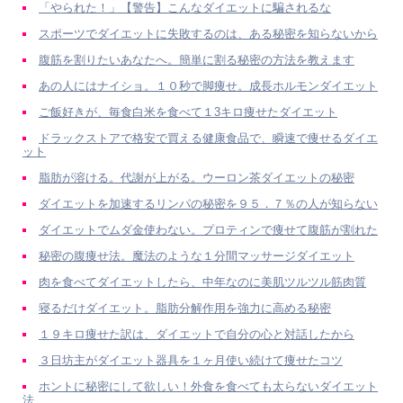
「やられた！」【警告】こんなダイエットに騙されるな
スポーツでダイエットに失敗するのは、ある秘密を知らないから
腹筋を割りたいあなたへ。簡単に割る秘密の方法を教えます
あの人にはナイショ。１０秒で脚痩せ。成長ホルモンダイエット
ご飯好きが、毎食白米を食べて１3キロ痩せたダイエット
ドラックストアで格安で買える健康食品で、瞬速で痩せるダイエ
ット
脂肪が溶ける。代謝が上がる。ウーロン茶ダイエットの秘密
ダイエットを加速するリンパの秘密を９５．７％の人が知らない
ダイエットでムダ金使わない。プロティンで痩せて腹筋が割れた
秘密の腹痩せ法。魔法のような１分間マッサージダイエット
肉を食べてダイエットしたら、中年なのに美肌ツルツル筋肉質
寝るだけダイエット。脂肪分解作用を強力に高める秘密
１９キロ痩せた訳は、ダイエットで自分の心と対話したから
３日坊主がダイエット器具を１ヶ月使い続けて痩せたコツ
ホントに秘密にして欲しい！外食を食べても太らないダイエット
法