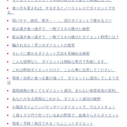
食べ方を変えれば、するするとノーストレスでダイエットでき
る。
朝バナナ、納豆、寒天・・・。流行ダイエットで痩せるコツ
飲み過ぎ食べ過ぎで、一晩で３キロ痩せた秘密
飲み過ぎ食べ過ぎで、一晩で３キロ痩せたダイエット料理とは？
騙されるな！耳ツボダイエットの真実
キレイに痩せるダイエット方法を見極める秘密
こんな状態なら、ダイエットは無駄な努力で失敗します。
これは即効ダイエットだけど、こんな事に注意してください。
簡単！自然と食べる量が減って、ダイエットに成功してしまう方
法
脂肪細胞が多くてもダイエット成功。太らない体質改造の実列。
あなたが太る原因はこれかも。ダイエット成功の秘密
お風呂タイムリンパマッサージダイエットで、ウエストキュ！
１袋１００円で売っているあの野菜で、血液さらさらダイエット
簡単！手軽！毎日できる！ちょこっとダイエット