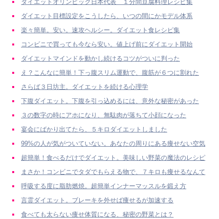
ダイエットオリンピック日本代表 １分間豆腐料理レシピ集
ダイエット目標設定をこうしたら、いつの間にかモデル体系
楽々簡単。安い。速攻ヘルシー。ダイエット食レシピ集
コンビニで買っても今なら安い。値上げ前にダイエット開始
ダイエットマインドを動かし続けるコツがついに判った
え？こんなに簡単！下っ腹スリム運動で、腹筋が６つに割れた
さらば３日坊主。ダイエットを続ける心理学
下腹ダイエット。下腹を引っ込めるには、意外な秘密があった
３の数字の時にアホになり、無駄肉が落ちて小顔になった
宴会にばかり出てたら、５キロダイエットしました
99%の人が気がついていない。あなたの周りにある痩せない空気
超簡単！食べるだけでダイエット。美味しい野菜の魔法のレシピ
まさか！コンビニでタダでもらえる物で、７キロも痩せるなんて
呼吸する度に脂肪燃焼。超簡単インナーマッスルを鍛え方
言霊ダイエット。ブレーキを外せば痩せるが加速する
食べても太らない痩せ体質になる、秘密の野菜とは？