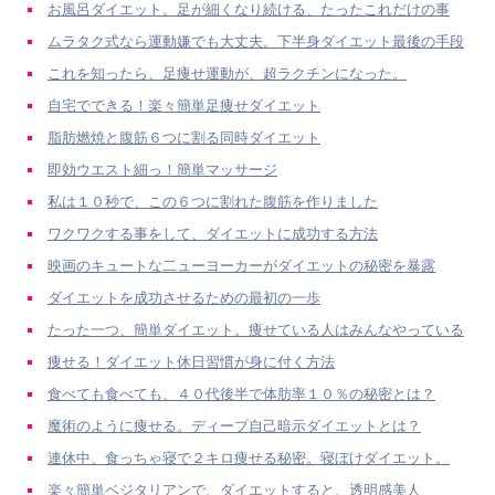
お風呂ダイエット。足が細くなり続ける、たったこれだけの事
ムラタク式なら運動嫌でも大丈夫。下半身ダイエット最後の手段
これを知ったら、足痩せ運動が、超ラクチンになった。
自宅でできる！楽々簡単足痩せダイエット
脂肪燃焼と腹筋６つに割る同時ダイエット
即効ウエスト細っ！簡単マッサージ
私は１０秒で、この６つに割れた腹筋を作りました
ワクワクする事をして、ダイエットに成功する方法
映画のキュートな二ューヨーカーがダイエットの秘密を暴露
ダイエットを成功させるための最初の一歩
たった一つ、簡単ダイエット。痩せている人はみんなやっている
痩せる！ダイエット休日習慣が身に付く方法
食べても食べても、４０代後半で体肪率１０％の秘密とは？
魔術のように痩せる。ディープ自己暗示ダイエットとは？
連休中、食っちゃ寝で２キロ痩せる秘密。寝ぼけダイエット。
楽々簡単ベジタリアンで、ダイエットすると、透明感美人