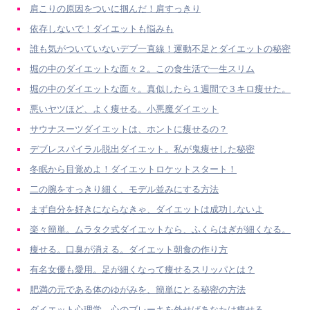
肩こりの原因をついに掴んだ！肩すっきり
依存しないで！ダイエットも悩みも
誰も気がついていないデブ一直線！運動不足とダイエットの秘密
堀の中のダイエットな面々２。この食生活で一生スリム
堀の中のダイエットな面々。真似したら１週間で３キロ痩せた。
悪いヤツほど、よく痩せる。小悪魔ダイエット
サウナスーツダイエットは、ホントに痩せるの？
デブレスパイラル脱出ダイエット。私が鬼痩せした秘密
冬眠から目覚めよ！ダイエットロケットスタート！
二の腕をすっきり細く、モデル並みにする方法
まず自分を好きにならなきゃ、ダイエットは成功しないよ
楽々簡単。ムラタク式ダイエットなら、ふくらはぎが細くなる。
痩せる。口臭が消える。ダイエット朝食の作り方
有名女優も愛用。足が細くなって痩せるスリッパとは？
肥満の元である体のゆがみを、簡単にとる秘密の方法
ダイエット心理学。心のブレーキを外せばあなたは痩せる