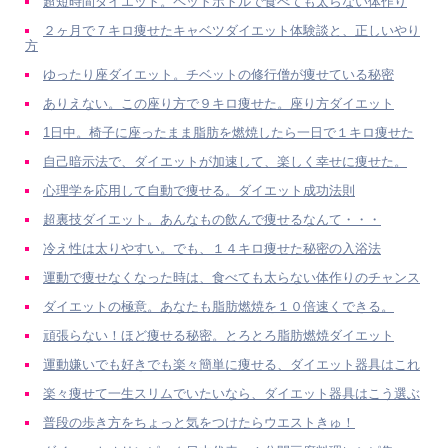
超短時間ダイエット。ペットボトルで食べても太らない体作り
２ヶ月で７キロ痩せたキャベツダイエット体験談と、正しいやり
方
ゆったり座ダイエット。チベットの修行僧が痩せている秘密
ありえない。この座り方で９キロ痩せた。座り方ダイエット
1日中。椅子に座ったまま脂肪を燃焼したら一日で１キロ痩せた
自己暗示法で、ダイエットが加速して、楽しく幸せに痩せた。
心理学を応用して自動で痩せる。ダイエット成功法則
超裏技ダイエット。あんなもの飲んで痩せるなんて・・・
冷え性は太りやすい。でも、１４キロ痩せた秘密の入浴法
運動で痩せなくなった時は、食べても太らない体作りのチャンス
ダイエットの極意。あなたも脂肪燃焼を１０倍速くできる。
頑張らない！ほど痩せる秘密。とろとろ脂肪燃焼ダイエット
運動嫌いでも好きでも楽々簡単に痩せる、ダイエット器具はこれ
楽々痩せて一生スリムでいたいなら、ダイエット器具はこう選ぶ
普段の歩き方をちょっと気をつけたらウエストきゅ！