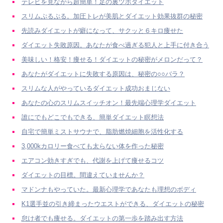
テレビを見ながら超簡単！足の裏ツボダイエット
スリムぷるぷる。加圧トレが美肌とダイエット効果抜群の秘密
先読みダイエットが癖になって、サクッと６キロ痩せた
ダイエット失敗原因。あなたが食べ過ぎる犯人と上手に付き合う
美味しい！格安！痩せる！ダイエットの秘密がメロンだって？
あなたがダイエットに失敗する原因は、秘密の○○バラ？
スリムな人がやっているダイエット成功おまじない
あなたの心のスリムスイッチオン！最先端心理学ダイエット
誰にでもどこでもできる、簡単ダイエット瞑想法
自宅で簡単ミストサウナで、脂肪燃焼細胞を活性化する
3,000kカロリー食べても太らない体を作った秘密
エアコン効きすぎでも、代謝を上げて痩せるコツ
ダイエットの目標。間違えていませんか？
マドンナもやっていた。最新心理学であなたも理想のボディ
K1選手並の引き締まったウエストができる、ダイエットの秘密
怠け者でも痩せる。ダイエットの第一歩を踏み出す方法