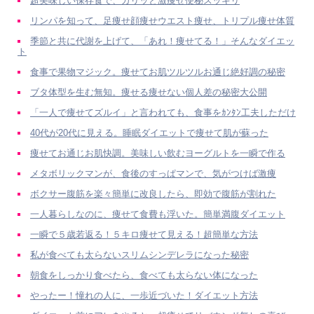
超美味しい保存食で、ガリッと激痩せ便秘スッキリ
リンパを知って、足痩せ顔痩せウエスト痩せ、トリプル痩せ体質
季節と共に代謝を上げて、「あれ！痩せてる！」そんなダイエッ
ト
食事で果物マジック。痩せてお肌ツルツルお通じ絶好調の秘密
ブタ体型を生む無知。痩せる痩せない個人差の秘密大公開
「一人で痩せてズルイ」と言われても、食事をｶﾝﾀﾝ工夫しただけ
40代が20代に見える。睡眠ダイエットで痩せて肌が蘇った
痩せてお通じお肌快調。美味しい飲むヨーグルトを一瞬で作る
メタボリックマンが、食後のすっぱマンで、気がつけば激痩
ボクサー腹筋を楽々簡単に改良したら、即効で腹筋が割れた
一人暮らしなのに、痩せて食費も浮いた。簡単満腹ダイエット
一瞬で５歳若返る！５キロ痩せて見える！超簡単な方法
私が食べても太らないスリムシンデレラになった秘密
朝食をしっかり食べたら、食べても太らない体になった
やったー！憧れの人に、一歩近づいた！ダイエット方法