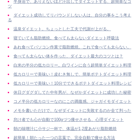
半身浴で、ありえないほど汗出してダイエットする、超簡単なコ
ツ
ダイエット成功してリバウンドしない人は、自分の事をこう考え
る
温泉ダイエット。ちょっとした工夫で代謝が上がる。
寝ていても脂肪燃焼。食べても太らないダイエット呼吸法
あれ食べてパソコン作業で脂肪燃焼。これで食べても太らない。
食べても太らない体を作った、ダイエット最大のコツとは？
白米の半分の低カロリー。白ワインに合う超簡単ダイエット料理
低カロリーで美味い！皮むき無しで、簡単ポテトダイエット料理
低カロリーで美味い！10分でできるポテトダイエット料理レシピ
休日グダグダしてた中年男が、なぜかダイエットに成功した秘密
コメ半分の低カロリーなのにこの満腹感。ジャガイモダイエット
メモを書いただけで、なぜダイエットに失敗するのか全て判った
怠け者でも心が自動で100gづつ痩せさせる、心理ダイエット
朝の味噌汁に小サジ一杯で、体温が1,2度あがり脂肪燃焼
超簡単！朝たった一つの言葉で、完全自動で痩せる方法