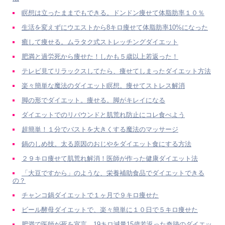
瞑想は立ったままでもできる。ドンドン痩せて体脂肪率１０％
生活を変えずにウエストから8キロ痩せて体脂肪率10%になった
癒して痩せる。ムラタク式ストレッチングダイエット
肥満と過労死から痩せた！しかも５歳以上若返った！
テレビ見てリラックスしてたら、痩せてしまったダイエット方法
楽々簡単な魔法のダイエット瞑想。痩せてストレス解消
脚の形でダイエット。痩せる。脚がキレイになる
ダイエットでのリバウンドと肌荒れ防止にコレ食べよう
超簡単！１分でバストを大きくする魔法のマッサージ
鍋のしめ技。太る原因のおじやをダイエット食にする方法
２９キロ痩せて肌荒れ解消！医師が作った健康ダイエット法
「大豆ですから」のような、栄養補助食品でダイエットできる
の？
チャンコ鍋ダイエットで１ヶ月で９キロ痩せた
ビール酵母ダイエットで、楽々簡単に１０日で５キロ痩せた
肥満で医師が死を宣言。19キロ減量15歳若返った奇跡のダイエッ