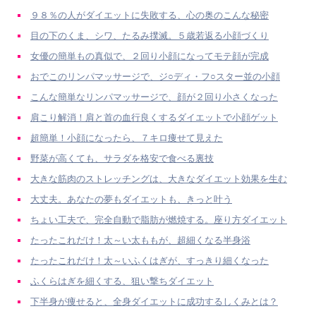
９８％の人がダイエットに失敗する、心の奥のこんな秘密
目の下のくま、シワ、たるみ撲滅。５歳若返る小顔づくり
女優の簡単もの真似で、２回り小顔になってモテ顔が完成
おでこのリンパマッサージで、ジ○ディ・フ○スター並の小顔
こんな簡単なリンパマッサージで、顔が２回り小さくなった
肩こり解消！肩と首の血行良くするダイエットで小顔ゲット
超簡単！小顔になったら、７キロ痩せて見えた
野菜が高くても、サラダを格安で食べる裏技
大きな筋肉のストレッチングは、大きなダイエット効果を生む
大丈夫。あなたの夢もダイエットも、きっと叶う
ちょい工夫で、完全自動で脂肪が燃焼する。座り方ダイエット
たったこれだけ！太～い太ももが、超細くなる半身浴
たったこれだけ！太～いふくはぎが、すっきり細くなった
ふくらはぎを細くする、狙い撃ちダイエット
下半身が痩せると、全身ダイエットに成功するしくみとは？