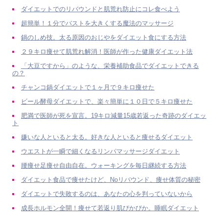
ダイエットでのリバウンドと肌荒れ防止にコレ食べよう
超簡単！１分でバストを大きくする魔法のマッサージ
鍋のしめ技。太る原因のおじやをダイエット食にする方法
２９キロ痩せて肌荒れ解消！医師が作った健康ダイエット法
「大豆ですから」のような、栄養補助食品でダイエットできる
の？
チャンコ鍋ダイエットで１ヶ月で９キロ痩せた
ビール酵母ダイエットで、楽々簡単に１０日で５キロ痩せた
肥満で医師が死を宣言。19キロ減量15歳若返った奇跡のダイエッ
ト
嫌いな人といると太る。好きな人といると痩せるダイエット
ウエストが一瞬で細くなるリンパマッサージダイエット
腰痩せ足痩せ自由自在。ウォーキングを毎日継続する方法
ダイエット食品で痩せたけど、Noリバウンド、痩せ体質の秘密
ダイエットで失敗するのは、あなたの心を判っていないから
成長ホルモン全開！痩せて若返り肌ぴかぴか。睡眠ダイエット