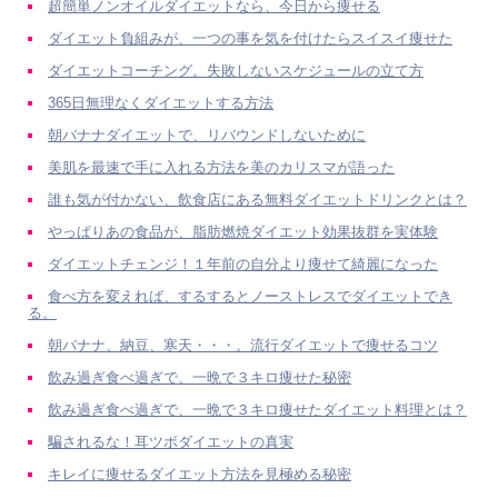
超簡単ノンオイルダイエットなら、今日から痩せる
ダイエット負組みが、一つの事を気を付けたらスイスイ痩せた
ダイエットコーチング。失敗しないスケジュールの立て方
365日無理なくダイエットする方法
朝バナナダイエットで、リバウンドしないために
美肌を最速で手に入れる方法を美のカリスマが語った
誰も気が付かない、飲食店にある無料ダイエットドリンクとは？
やっぱりあの食品が、脂肪燃焼ダイエット効果抜群を実体験
ダイエットチェンジ！１年前の自分より痩せて綺麗になった
食べ方を変えれば、するするとノーストレスでダイエットでき
る。
朝バナナ、納豆、寒天・・・。流行ダイエットで痩せるコツ
飲み過ぎ食べ過ぎで、一晩で３キロ痩せた秘密
飲み過ぎ食べ過ぎで、一晩で３キロ痩せたダイエット料理とは？
騙されるな！耳ツボダイエットの真実
キレイに痩せるダイエット方法を見極める秘密