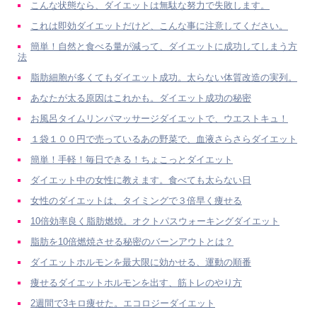
こんな状態なら、ダイエットは無駄な努力で失敗します。
これは即効ダイエットだけど、こんな事に注意してください。
簡単！自然と食べる量が減って、ダイエットに成功してしまう方
法
脂肪細胞が多くてもダイエット成功。太らない体質改造の実列。
あなたが太る原因はこれかも。ダイエット成功の秘密
お風呂タイムリンパマッサージダイエットで、ウエストキュ！
１袋１００円で売っているあの野菜で、血液さらさらダイエット
簡単！手軽！毎日できる！ちょこっとダイエット
ダイエット中の女性に教えます。食べても太らない日
女性のダイエットは、タイミングで３倍早く痩せる
10倍効率良く脂肪燃焼。オクトパスウォーキングダイエット
脂肪を10倍燃焼させる秘密のバーンアウトとは？
ダイエットホルモンを最大限に効かせる、運動の順番
痩せるダイエットホルモンを出す、筋トレのやり方
2週間で3キロ痩せた。エコロジーダイエット