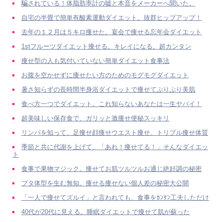
騙されている！体脂肪率計の嘘と本音をメーカーへ聞いた。
自宅の半畳で簡単有酸素運動ダイエット。抜群ヒップアップ！
去年の１２月は５キロ痩せた。宴会で痩せる忘年会ダイエット
1stフルーツダイエット痩せる。キレイになる。超カンタン
痩せ型の人も気付いていない簡単ダイエット食事法
お腹を空かせずに痩せたい方のためのモグモグダイエット
暑さ知らずの長時間半身浴ダイエットで痩せてぷりぷり美肌
食べ方一つでダイエット。これ知らないあなたは一生ヤバイ！
超美味しい保存食で、ガリッと激痩せ便秘スッキリ
リンパを知って、足痩せ顔痩せウエスト痩せ、トリプル痩せ体質
季節と共に代謝を上げて、「あれ！痩せてる！」そんなダイエッ
ト
食事で果物マジック。痩せてお肌ツルツルお通じ絶好調の秘密
ブタ体型を生む無知。痩せる痩せない個人差の秘密大公開
「一人で痩せてズルイ」と言われても、食事をｶﾝﾀﾝ工夫しただけ
40代が20代に見える。睡眠ダイエットで痩せて肌が蘇った