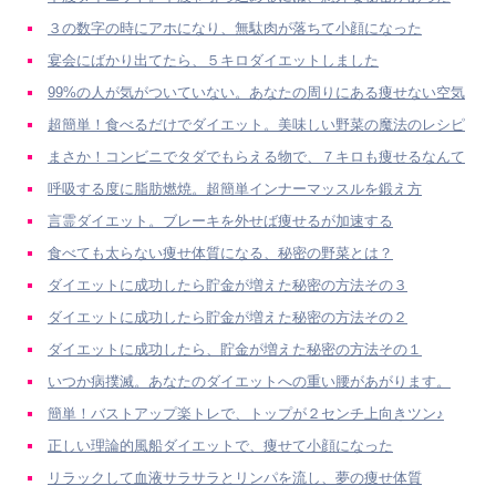
３の数字の時にアホになり、無駄肉が落ちて小顔になった
宴会にばかり出てたら、５キロダイエットしました
99%の人が気がついていない。あなたの周りにある痩せない空気
超簡単！食べるだけでダイエット。美味しい野菜の魔法のレシピ
まさか！コンビニでタダでもらえる物で、７キロも痩せるなんて
呼吸する度に脂肪燃焼。超簡単インナーマッスルを鍛え方
言霊ダイエット。ブレーキを外せば痩せるが加速する
食べても太らない痩せ体質になる、秘密の野菜とは？
ダイエットに成功したら貯金が増えた秘密の方法その３
ダイエットに成功したら貯金が増えた秘密の方法その２
ダイエットに成功したら、貯金が増えた秘密の方法その１
いつか病撲滅。あなたのダイエットへの重い腰があがります。
簡単！バストアップ楽トレで、トップが２センチ上向きツン♪
正しい理論的風船ダイエットで、痩せて小顔になった
リラックして血液サラサラとリンパを流し、夢の痩せ体質