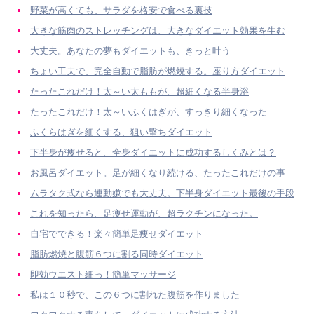
野菜が高くても、サラダを格安で食べる裏技
大きな筋肉のストレッチングは、大きなダイエット効果を生む
大丈夫。あなたの夢もダイエットも、きっと叶う
ちょい工夫で、完全自動で脂肪が燃焼する。座り方ダイエット
たったこれだけ！太～い太ももが、超細くなる半身浴
たったこれだけ！太～いふくはぎが、すっきり細くなった
ふくらはぎを細くする、狙い撃ちダイエット
下半身が痩せると、全身ダイエットに成功するしくみとは？
お風呂ダイエット。足が細くなり続ける、たったこれだけの事
ムラタク式なら運動嫌でも大丈夫。下半身ダイエット最後の手段
これを知ったら、足痩せ運動が、超ラクチンになった。
自宅でできる！楽々簡単足痩せダイエット
脂肪燃焼と腹筋６つに割る同時ダイエット
即効ウエスト細っ！簡単マッサージ
私は１０秒で、この６つに割れた腹筋を作りました