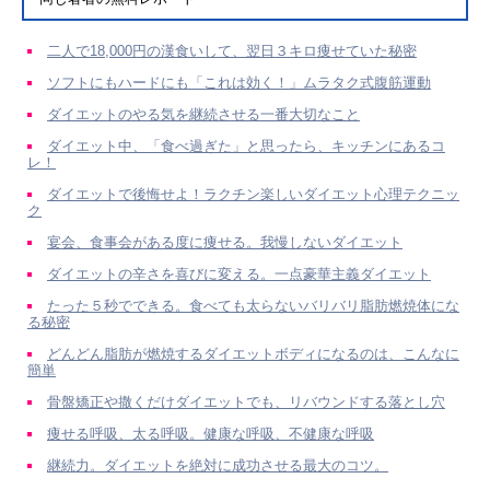
二人で18,000円の漢食いして、翌日３キロ痩せていた秘密
ソフトにもハードにも「これは効く！」ムラタク式腹筋運動
ダイエットのやる気を継続させる一番大切なこと
ダイエット中、「食べ過ぎた」と思ったら、キッチンにあるコ
レ！
ダイエットで後悔せよ！ラクチン楽しいダイエット心理テクニッ
ク
宴会、食事会がある度に痩せる。我慢しないダイエット
ダイエットの辛さを喜びに変える。一点豪華主義ダイエット
たった５秒でできる。食べても太らないバリバリ脂肪燃焼体にな
る秘密
どんどん脂肪が燃焼するダイエットボディになるのは、こんなに
簡単
骨盤矯正や撒くだけダイエットでも、リバウンドする落とし穴
痩せる呼吸、太る呼吸。健康な呼吸、不健康な呼吸
継続力。ダイエットを絶対に成功させる最大のコツ。