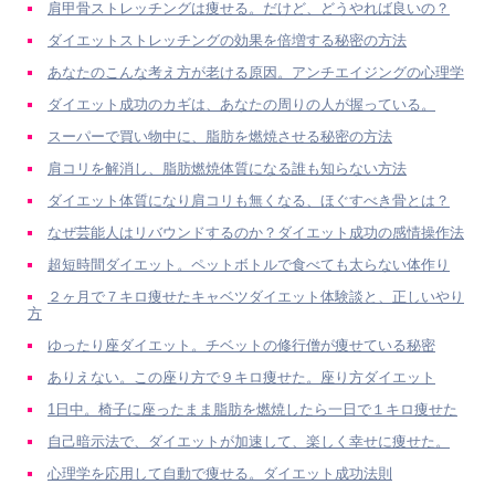
肩甲骨ストレッチングは痩せる。だけど、どうやれば良いの？
ダイエットストレッチングの効果を倍増する秘密の方法
あなたのこんな考え方が老ける原因。アンチエイジングの心理学
ダイエット成功のカギは、あなたの周りの人が握っている。
スーパーで買い物中に、脂肪を燃焼させる秘密の方法
肩コリを解消し、脂肪燃焼体質になる誰も知らない方法
ダイエット体質になり肩コリも無くなる、ほぐすべき骨とは？
なぜ芸能人はリバウンドするのか？ダイエット成功の感情操作法
超短時間ダイエット。ペットボトルで食べても太らない体作り
２ヶ月で７キロ痩せたキャベツダイエット体験談と、正しいやり
方
ゆったり座ダイエット。チベットの修行僧が痩せている秘密
ありえない。この座り方で９キロ痩せた。座り方ダイエット
1日中。椅子に座ったまま脂肪を燃焼したら一日で１キロ痩せた
自己暗示法で、ダイエットが加速して、楽しく幸せに痩せた。
心理学を応用して自動で痩せる。ダイエット成功法則