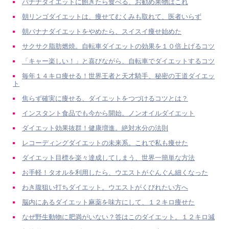
バナナダイエットに飽きたら食べる、お勧め果物はこれ
朝リンゴダイエットは、痩せてむくみも取れて、医者いらず
朝バナナダイエットをやめたら、スイスイ痩せ始めた
サクサク脂肪燃焼。自転車ダイエットの効果を１０倍上げるコツ
「キャー楽しい！」と喜びながら、自転車でダイエットするコツ
毎年１４キロ痩せる！世界王者と天才騎手、秘密の王道ダイエッ
ト
焦らず確実に痩せる、ダイエットをつづけるコツとは？
インスタント食品でも今から開始。ノンオイルダイエット
ダイエット効果抜群！健康増進。絶対水分の法則
レコーディングダイエットの未来系。これで私も痩せた
ダイエット目標を楽々達成してしまう、世界一簡単な方法
お手軽！タオルを利用したら、ウエストがぐんぐん細くなった
わき腹狙い打ちダイエット。ウエストがくびれたい方へ
脳内にあるダイエット麻薬を味方にして、１２キロ痩せた
なぜ野生動物に肥満がいない？答はこのダイエット。１２キロ減