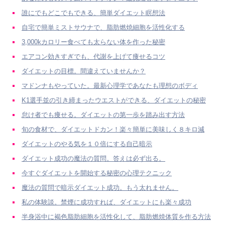
誰にでもどこでもできる、簡単ダイエット瞑想法
自宅で簡単ミストサウナで、脂肪燃焼細胞を活性化する
3,000kカロリー食べても太らない体を作った秘密
エアコン効きすぎでも、代謝を上げて痩せるコツ
ダイエットの目標。間違えていませんか？
マドンナもやっていた。最新心理学であなたも理想のボディ
K1選手並の引き締まったウエストができる、ダイエットの秘密
怠け者でも痩せる。ダイエットの第一歩を踏み出す方法
旬の食材で、ダイエットドカン！楽々簡単に美味しく８キロ減
ダイエットのやる気を１０倍にする自己暗示
ダイエット成功の魔法の質問。答えは必ず出る。
今すぐダイエットを開始する秘密の心理テクニック
魔法の質問で暗示ダイエット成功。もう太れません。
私の体験談。禁煙に成功すれば、ダイエットにも楽々成功
半身浴中に褐色脂肪細胞を活性化して、脂肪燃焼体質を作る方法