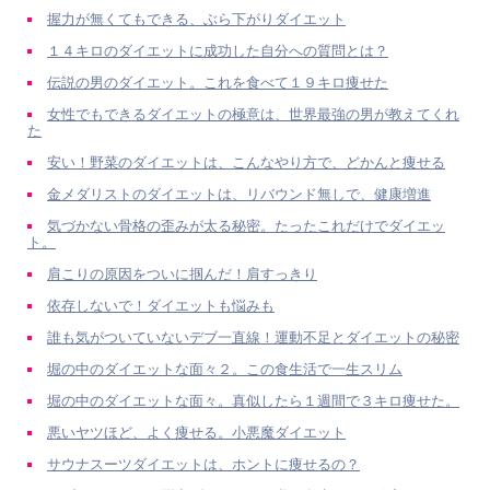
握力が無くてもできる、ぶら下がりダイエット
１４キロのダイエットに成功した自分への質問とは？
伝説の男のダイエット。これを食べて１９キロ痩せた
女性でもできるダイエットの極意は、世界最強の男が教えてくれ
た
安い！野菜のダイエットは、こんなやり方で、どかんと痩せる
金メダリストのダイエットは、リバウンド無しで、健康増進
気づかない骨格の歪みが太る秘密。たったこれだけでダイエッ
ト。
肩こりの原因をついに掴んだ！肩すっきり
依存しないで！ダイエットも悩みも
誰も気がついていないデブ一直線！運動不足とダイエットの秘密
堀の中のダイエットな面々２。この食生活で一生スリム
堀の中のダイエットな面々。真似したら１週間で３キロ痩せた。
悪いヤツほど、よく痩せる。小悪魔ダイエット
サウナスーツダイエットは、ホントに痩せるの？