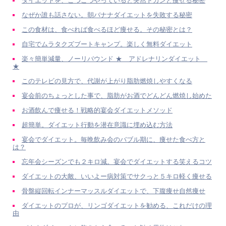
ダイエットを、こつこつやっていると突然ドカンと痩せる秘密
なぜか誰も話さない。朝バナナダイエットを失敗する秘密
この食材は、食べれば食べるほど痩せる。その秘密とは？
自宅でムラタクズブートキャンプ。楽しく無料ダイエット
楽々簡単減量、ノーリバウンド ★ アドレナリンダイエット
★
このテレビの見方で、代謝が上がり脂肪燃焼しやすくなる
宴会前のちょっとした事で、脂肪がお酒でどんどん燃焼し始めた
お酒飲んで痩せる！戦略的宴会ダイエットメソッド
超簡単。ダイエット行動を潜在意識に埋め込む方法
宴会でダイエット。毎晩飲み会のバブル期に、痩せた食べ方と
は？
忘年会シーズンでも２キロ減。宴会でダイエットする笑えるコツ
ダイエットの大敵、いいよー病対策でサクっと５キロ軽く痩せる
骨盤縦回転インナーマッスルダイエットで、下腹痩せ自然痩せ
ダイエットのプロが、リンゴダイエットを勧める、これだけの理
由