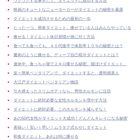
ワクワクする事をして、ダイエットに成功する方法
映画のキュートな二ューヨーカーがダイエットの秘密を暴露
ダイエットを成功させるための最初の一歩
たった一つ、簡単ダイエット。痩せている人はみんなやっている
痩せる！ダイエット休日習慣が身に付く方法
食べても食べても、４０代後半で体肪率１０％の秘密とは？
魔術のように痩せる。ディープ自己暗示ダイエットとは？
連休中、食っちゃ寝で２キロ痩せる秘密。寝ぼけダイエット。
楽々簡単ベジタリアンで、ダイエットすると、透明感美人
大江戸ダイエットベジタリアン物語
引き締まったスリムボディなら、男性ホルモンに注目
ダイエットに絶対必要な女性ホルモンを増やす方法
ダイエットに絶対必要。このホルモンを減らすな！
あの50代女性がダイエット大成功！どんどんキレイになる秘密
美味い！安い！早い！ムラタク式もやしダイエット
和食ダイエット。あれは特に痩せる