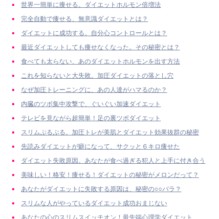
世界一簡単に痩せる。ダイエットホルモン倍増法
完全自動で痩せる、無意識ダイエットとは？
ダイエットに成功する。自分心コントロールとは？
最近ダイエットしても痩せなくなった。その秘密とは？
食べても太らない、あのダイエットホルモンを出す方法
これを知らないと大失敗。加圧ダイエットの落とし穴
なぜ加圧トレーニングに、あの人達がハマるのか？
内臓のツボ集中攻撃で、ぐいぐい加速ダイエット
テレビを見ながら超簡単！足の裏ツボダイエット
スリムぷるぷる。加圧トレが美肌とダイエット効果抜群の秘密
先読みダイエットが癖になって、サクッと６キロ痩せた
ダイエット失敗原因。あなたが食べ過ぎる犯人と上手に付き合う
美味しい！格安！痩せる！ダイエットの秘密がメロンだって？
あなたがダイエットに失敗する原因は、秘密の○○バラ？
スリムな人がやっているダイエット成功おまじない
あなたの心のスリムスイッチオン！最先端心理学ダイエット