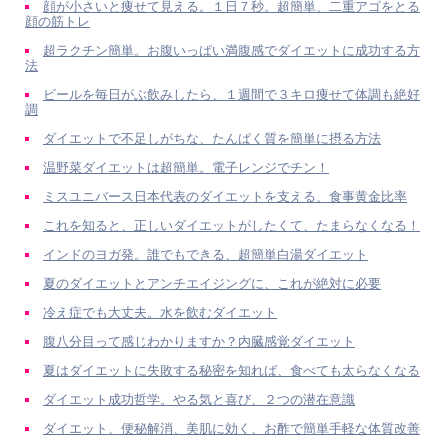
顔が小さいと痩せて見える。１日７秒。超簡単、二重アゴをとる
顔の筋トレ
超ラクチン簡単。お腹いっぱい満腹感でダイエットに成功する方
法
ビールを毎日がぶ飲みしたら、１週間で３キロ痩せて体調も絶好
調
ダイエットで不足しがちな、たんぱく質を簡単に摂る方法
温野菜ダイエットは超簡単。電子レンジでチン！
ミスユニバース日本代表のダイエットを支える、食事黄金比率
これを知ると、正しいダイエットがしたくて、たまらなくなる！
インドのヨガ発。誰でもできる、超簡単白湯ダイエット
夏のダイエットとアンチエイジングに、これが絶対に必要
冷え症でも大丈夫。水を飲むダイエット
腹八分目って感じわかりますか？内臓感覚ダイエット
夏はダイエットに失敗する秘密を知れば、食べても太らなくなる
ダイエット成功哲学。やる気と喜び、２つの潜在意識
ダイエット、便秘解消、美肌に効く、お酢で簡単手軽な体質改善