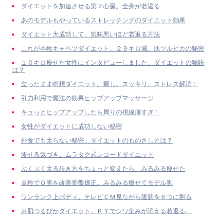
ダイエットを加速させる第２心臓。全身が若返る
あのモデルもやっているストレッチングのダイエット効果
ダイエット大成功して、気味悪いほど若返る方法
これが本物キャベツダイエット。２９キロ減、肌ツルピカの秘密
１０キロ痩せた女性にインタビューしました。ダイエットの秘訣
は？
立ったまま瞑想ダイエット。癒し。スッキリ。ストレス解消！
引力利用で魔法の効果ヒップアップマッサージ
キュっとヒップアップしたら周りの視線痛すぎ！
女性がダイエットに成功しない秘密
外食でも太らない秘密。ダイエットのものさしとは？
痩せる気づき。ムラタク式レコードダイエット
ぶくぶく太る歩き方をちょっと変えたら、みるみる痩せた
８秒でＯ脚を改善骨盤矯正。みるみる痩せてモデル脚
ワンランク上ボディ。テレビＣＭ見ながら腹筋を６つに割る
お肌つるぴかダイエット。ＫＹでシワ染みが消える若返る。