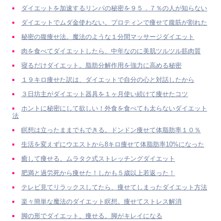
ダイエットを加速するリンパの秘密を９５．７％の人が知らない
ダイエットでムダ金使わない。プロティンで痩せて腹筋が割れた
秘密の腹痩せ法。魔法のような１分間マッサージダイエット
肉を食べてダイエットしたら、中年なのに美肌ツルツル筋肉質
寝るだけダイエット。脂肪分解作用を強力に高める秘密
１９キロ痩せた訳は、ダイエットで自分の心と対話したから
３日坊主がダイエット器具を１ヶ月使い続けて痩せたコツ
ホントに秘密にして欲しい！外食を食べても太らないダイエット
法
瞑想は立ったままでもできる。ドンドン痩せて体脂肪率１０％
生活を変えずにウエストから8キロ痩せて体脂肪率10%になった
癒して痩せる。ムラタク式ストレッチングダイエット
肥満と過労死から痩せた！しかも５歳以上若返った！
テレビ見てリラックスしてたら、痩せてしまったダイエット方法
楽々簡単な魔法のダイエット瞑想。痩せてストレス解消
脚の形でダイエット。痩せる。脚がキレイになる