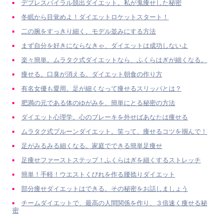
デブレスパイラル脱出ダイエット。私が鬼痩せした秘密
冬眠から目覚めよ！ダイエットロケットスタート！
二の腕をすっきり細く、モデル並みにする方法
まず自分を好きにならなきゃ、ダイエットは成功しないよ
楽々簡単。ムラタク式ダイエットなら、ふくらはぎが細くなる。
痩せる。口臭が消える。ダイエット朝食の作り方
有名女優も愛用。足が細くなって痩せるスリッパとは？
肥満の元である体のゆがみを、簡単にとる秘密の方法
ダイエット心理学。心のブレーキを外せばあなたは痩せる
ムラタク式プルーンダイエット。笑って、痩せるコツを掴んで！
足がみるみる細くなる。家庭でできる簡単足痩せ
足痩せファーストステップ！ふくらはぎを細くするストレッチ
簡単！手軽！ウエストくびれを作る腰捻りダイエット
部分痩せダイエットはできる。その秘密をお話しましょう
チームダイエットで、最高の人間関係を作り、３倍速く痩せる秘
密