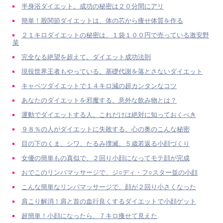
半身浴ダイエット。成功の秘密は２０分間にアリ
簡単！股関節ダイエットは、体の芯から痩せ体質を作る
２１キロダイエットの秘密は、１袋１００円で売っている激安野
菜
完全なる絶望を超えて。ダイエット成功法則
現役世界王者もやっている。基礎代謝を落とさないダイエット
キャベツダイエットで１４キロ減の超カンタンなコツ
あなたのダイエットを邪魔する、意外な飲み物とは？
運動でダイエットする人。これだけは絶対に知っておくべき
９８％の人がダイエットに失敗する、心の奥のこんな秘密
目の下のくま、シワ、たるみ撲滅。５歳若返る小顔づくり
女優の簡単もの真似で、２回り小顔になってモテ顔が完成
おでこのリンパマッサージで、ジ○ディ・フ○スター並の小顔
こんな簡単なリンパマッサージで、顔が２回り小さくなった
肩こり解消！肩と首の血行良くするダイエットで小顔ゲット
超簡単！小顔になったら、７キロ痩せて見えた