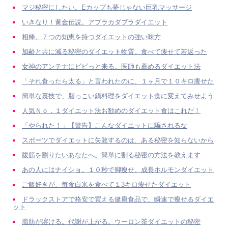
マジ秘密にしたい。Eカップも夢じゃない巨乳マッサージ
いきなり！黄金伝説。アブラカダブラダイエット
相棒。７つの知恵を持つダイエットの強い味方
加齢と共に減る秘密のダイエット物質。食べて痩せて若返った
女神のアンテナにビビっと来る。医師も薦めるダイエット法
「それ食ったら太る」と言われたのに、１ヶ月で１０キロ痩せた
簡単な裏技で、脂っこい鍋料理をダイエット食に変えてみせよう
人気Ｎｏ．１ダイエット法お勧めのダイエット食はこれだ！
「やられた！」【警告】こんなダイエットに騙されるな
スポーツでダイエットに失敗するのは、ある秘密を知らないから
腹筋を割りたいあなたへ。簡単に割る秘密の方法を教えます
あの人にはナイショ。１０秒で脚痩せ。成長ホルモンダイエット
ご飯好きが、毎食白米を食べて１3キロ痩せたダイエット
ドラックストアで格安で買える健康食品で、瞬速で痩せるダイエ
ット
脂肪が溶ける。代謝が上がる。ウーロン茶ダイエットの秘密