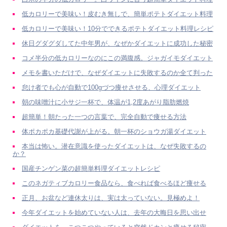
低カロリーで美味い！皮むき無しで、簡単ポテトダイエット料理
低カロリーで美味い！10分でできるポテトダイエット料理レシピ
休日グダグダしてた中年男が、なぜかダイエットに成功した秘密
コメ半分の低カロリーなのにこの満腹感。ジャガイモダイエット
メモを書いただけで、なぜダイエットに失敗するのか全て判った
怠け者でも心が自動で100gづつ痩せさせる、心理ダイエット
朝の味噌汁に小サジ一杯で、体温が1,2度あがり脂肪燃焼
超簡単！朝たった一つの言葉で、完全自動で痩せる方法
体ポカポカ基礎代謝が上がる。朝一杯のショウガ湯ダイエット
本当は怖い。潜在意識を使ったダイエットは、なぜ失敗するの
か？
国産チンゲン菜の超簡単料理ダイエットレシピ
このネガティブカロリー食品なら、食べれば食べるほど痩せる
正月、お盆など連休太りは、実は太っていない。見極めよ！
今年ダイエットを始めていない人は、去年の大晦日を思い出せ