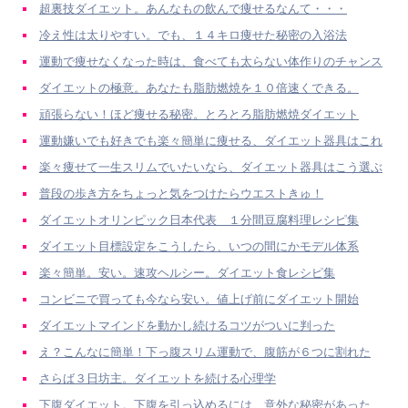
超裏技ダイエット。あんなもの飲んで痩せるなんて・・・
冷え性は太りやすい。でも、１４キロ痩せた秘密の入浴法
運動で痩せなくなった時は、食べても太らない体作りのチャンス
ダイエットの極意。あなたも脂肪燃焼を１０倍速くできる。
頑張らない！ほど痩せる秘密。とろとろ脂肪燃焼ダイエット
運動嫌いでも好きでも楽々簡単に痩せる、ダイエット器具はこれ
楽々痩せて一生スリムでいたいなら、ダイエット器具はこう選ぶ
普段の歩き方をちょっと気をつけたらウエストきゅ！
ダイエットオリンピック日本代表 １分間豆腐料理レシピ集
ダイエット目標設定をこうしたら、いつの間にかモデル体系
楽々簡単。安い。速攻ヘルシー。ダイエット食レシピ集
コンビニで買っても今なら安い。値上げ前にダイエット開始
ダイエットマインドを動かし続けるコツがついに判った
え？こんなに簡単！下っ腹スリム運動で、腹筋が６つに割れた
さらば３日坊主。ダイエットを続ける心理学
下腹ダイエット。下腹を引っ込めるには、意外な秘密があった