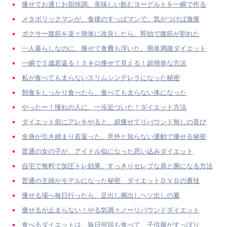
痩せてお通じお肌快調。美味しい飲むヨーグルトを一瞬で作る
メタボリックマンが、食後のすっぱマンで、気がつけば激痩
ボクサー腹筋を楽々簡単に改良したら、即効で腹筋が割れた
一人暮らしなのに、痩せて食費も浮いた。簡単満腹ダイエット
一瞬で５歳若返る！５キロ痩せて見える！超簡単な方法
私が食べても太らないスリムシンデレラになった秘密
朝食をしっかり食べたら、食べても太らない体になった
やったー！憧れの人に、一歩近づいた！ダイエット方法
ダイエット前にアレをやると、超痩せてリバウンド無しの喜び
全身が引き締まり若返った。意外と知らない運動で痩せる秘密
普通の女の子が、アイドル似になった思い込みダイエット
自宅で無料で加圧トレ効果。すっきりセレブな肩と腕になる方法
普通の主婦がモデルになった秘密、ダイエットＤＶＤの裏技
痩せる場へ毎日行ったら、足出し腕出しヘソ出しの夏
痩せるが止まらない！やる気満々ノーリバウンドダイエット
食べるダイエットは、毎日何回も食べて、子供服がすっぽり