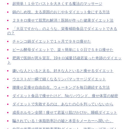
超簡単！１分でバストを大きくする魔法のマッサージ
鍋のしめ技。太る原因のおじやをダイエット食にする方法
２９キロ痩せて肌荒れ解消！医師が作った健康ダイエット法
「大豆ですから」のような、栄養補助食品でダイエットできる
の？
チャンコ鍋ダイエットで１ヶ月で９キロ痩せた
ビール酵母ダイエットで、楽々簡単に１０日で５キロ痩せた
肥満で医師が死を宣言。19キロ減量15歳若返った奇跡のダイエッ
ト
嫌いな人といると太る。好きな人といると痩せるダイエット
ウエストが一瞬で細くなるリンパマッサージダイエット
腰痩せ足痩せ自由自在。ウォーキングを毎日継続する方法
ダイエット食品で痩せたけど、Noリバウンド、痩せ体質の秘密
ダイエットで失敗するのは、あなたの心を判っていないから
成長ホルモン全開！痩せて若返り肌ぴかぴか。睡眠ダイエット
騙されている！体脂肪率計の嘘と本音をメーカーへ聞いた。