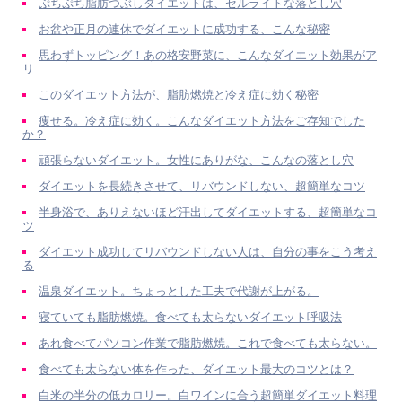
ぷちぷち脂肪つぶしダイエットは、セルライトな落とし穴
お盆や正月の連休でダイエットに成功する、こんな秘密
思わずトッピング！あの格安野菜に、こんなダイエット効果がア
リ
このダイエット方法が、脂肪燃焼と冷え症に効く秘密
痩せる。冷え症に効く。こんなダイエット方法をご存知でした
か？
頑張らないダイエット。女性にありがな、こんなの落とし穴
ダイエットを長続きさせて、リバウンドしない、超簡単なコツ
半身浴で、ありえないほど汗出してダイエットする、超簡単なコ
ツ
ダイエット成功してリバウンドしない人は、自分の事をこう考え
る
温泉ダイエット。ちょっとした工夫で代謝が上がる。
寝ていても脂肪燃焼。食べても太らないダイエット呼吸法
あれ食べてパソコン作業で脂肪燃焼。これで食べても太らない。
食べても太らない体を作った、ダイエット最大のコツとは？
白米の半分の低カロリー。白ワインに合う超簡単ダイエット料理