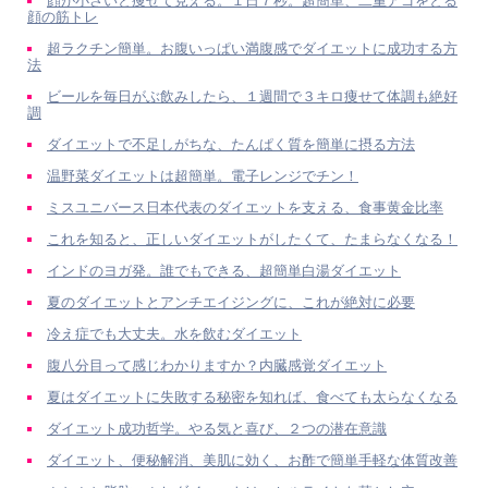
顔が小さいと痩せて見える。１日７秒。超簡単、二重アゴをとる
顔の筋トレ
超ラクチン簡単。お腹いっぱい満腹感でダイエットに成功する方
法
ビールを毎日がぶ飲みしたら、１週間で３キロ痩せて体調も絶好
調
ダイエットで不足しがちな、たんぱく質を簡単に摂る方法
温野菜ダイエットは超簡単。電子レンジでチン！
ミスユニバース日本代表のダイエットを支える、食事黄金比率
これを知ると、正しいダイエットがしたくて、たまらなくなる！
インドのヨガ発。誰でもできる、超簡単白湯ダイエット
夏のダイエットとアンチエイジングに、これが絶対に必要
冷え症でも大丈夫。水を飲むダイエット
腹八分目って感じわかりますか？内臓感覚ダイエット
夏はダイエットに失敗する秘密を知れば、食べても太らなくなる
ダイエット成功哲学。やる気と喜び、２つの潜在意識
ダイエット、便秘解消、美肌に効く、お酢で簡単手軽な体質改善