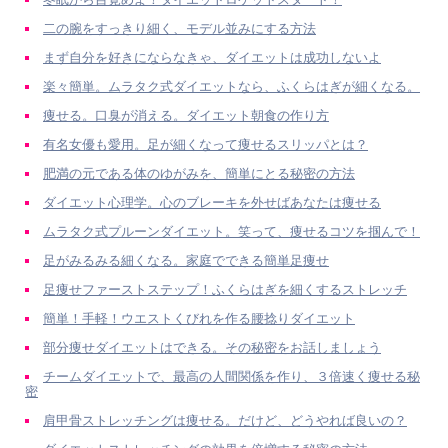
二の腕をすっきり細く、モデル並みにする方法
まず自分を好きにならなきゃ、ダイエットは成功しないよ
楽々簡単。ムラタク式ダイエットなら、ふくらはぎが細くなる。
痩せる。口臭が消える。ダイエット朝食の作り方
有名女優も愛用。足が細くなって痩せるスリッパとは？
肥満の元である体のゆがみを、簡単にとる秘密の方法
ダイエット心理学。心のブレーキを外せばあなたは痩せる
ムラタク式プルーンダイエット。笑って、痩せるコツを掴んで！
足がみるみる細くなる。家庭でできる簡単足痩せ
足痩せファーストステップ！ふくらはぎを細くするストレッチ
簡単！手軽！ウエストくびれを作る腰捻りダイエット
部分痩せダイエットはできる。その秘密をお話しましょう
チームダイエットで、最高の人間関係を作り、３倍速く痩せる秘
密
肩甲骨ストレッチングは痩せる。だけど、どうやれば良いの？