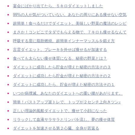
宴会にばかり出てたら、５キロダイエットしました
99%の人が気がついていない。あなたの周りにある痩せない空気
超簡単！食べるだけでダイエット。美味しい野菜の魔法のレシピ
まさか！コンビニでタダでもらえる物で、７キロも痩せるなんて
呼吸する度に脂肪燃焼。超簡単インナーマッスルを鍛え方
言霊ダイエット。ブレーキを外せば痩せるが加速する
食べても太らない痩せ体質になる、秘密の野菜とは？
ダイエットに成功したら貯金が増えた秘密の方法その３
ダイエットに成功したら貯金が増えた秘密の方法その２
ダイエットに成功したら、貯金が増えた秘密の方法その１
いつか病撲滅。あなたのダイエットへの重い腰があがります。
簡単！バストアップ楽トレで、トップが２センチ上向きツン♪
正しい理論的風船ダイエットで、痩せて小顔になった
リラックして血液サラサラとリンパを流し、夢の痩せ体質
ダイエットを加速させる第２心臓。全身が若返る