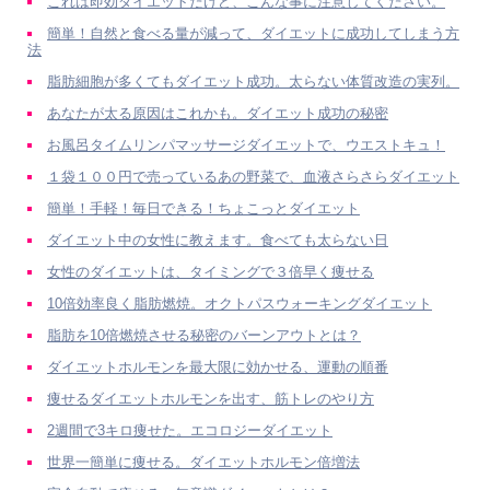
これは即効ダイエットだけど、こんな事に注意してください。
簡単！自然と食べる量が減って、ダイエットに成功してしまう方
法
脂肪細胞が多くてもダイエット成功。太らない体質改造の実列。
あなたが太る原因はこれかも。ダイエット成功の秘密
お風呂タイムリンパマッサージダイエットで、ウエストキュ！
１袋１００円で売っているあの野菜で、血液さらさらダイエット
簡単！手軽！毎日できる！ちょこっとダイエット
ダイエット中の女性に教えます。食べても太らない日
女性のダイエットは、タイミングで３倍早く痩せる
10倍効率良く脂肪燃焼。オクトパスウォーキングダイエット
脂肪を10倍燃焼させる秘密のバーンアウトとは？
ダイエットホルモンを最大限に効かせる、運動の順番
痩せるダイエットホルモンを出す、筋トレのやり方
2週間で3キロ痩せた。エコロジーダイエット
世界一簡単に痩せる。ダイエットホルモン倍増法