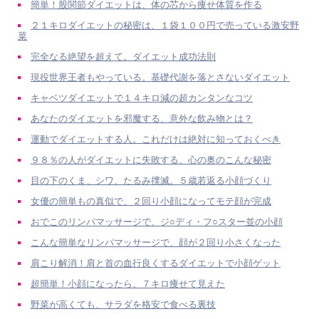
簡単！股関節ダイエットは、体の芯から痩せ体質を作る
２１キロダイエットの秘密は、１袋１００円で売っている激安野
菜
完全なる絶望を超えて。ダイエット成功法則
現役世界王者もやっている。基礎代謝を落とさないダイエット
キャベツダイエットで１４キロ減の超カンタンなコツ
あなたのダイエットを邪魔する、意外な飲み物とは？
運動でダイエットする人。これだけは絶対に知っておくべき
９８％の人がダイエットに失敗する、心の奥のこんな秘密
目の下のくま、シワ、たるみ撲滅。５歳若返る小顔づくり
女優の簡単もの真似で、２回り小顔になってモテ顔が完成
おでこのリンパマッサージで、ジ○ディ・フ○スター並の小顔
こんな簡単なリンパマッサージで、顔が２回り小さくなった
肩こり解消！肩と首の血行良くするダイエットで小顔ゲット
超簡単！小顔になったら、７キロ痩せて見えた
野菜が高くても、サラダを格安で食べる裏技