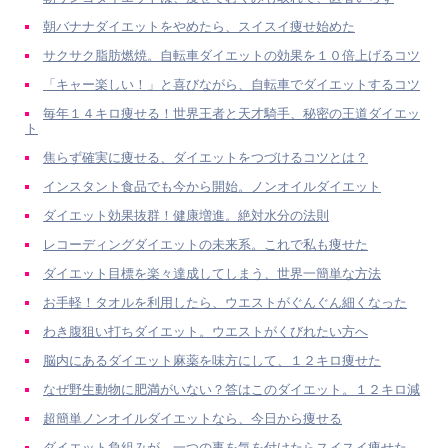
朝バナナダイエットをやめたら、スイスイ痩せ始めた
サクサク脂肪燃焼。自転車ダイエットの効果を１０倍上げるコツ
「キャー楽しい！」と喜びながら、自転車でダイエットするコツ
毎年１４キロ痩せる！世界王者と天才騎手、秘密の王道ダイエッ
ト
焦らず確実に痩せる、ダイエットをつづけるコツとは？
インスタント食品でも今から開始。ノンオイルダイエット
ダイエット効果抜群！健康増進。絶対水分の法則
レコーディングダイエットの未来系。これで私も痩せた
ダイエット目標を楽々達成してしまう、世界一簡単な方法
お手軽！タオルを利用したら、ウエストがぐんぐん細くなった
わき腹狙い打ちダイエット。ウエストがくびれたい方へ
脳内にあるダイエット麻薬を味方にして、１２キロ痩せた
なぜ野生動物に肥満がいない？答はこのダイエット。１２キロ減
超簡単ノンオイルダイエットなら、今日から痩せる
ダイエット負組みが、一つの事を気を付けたらスイスイ痩せた