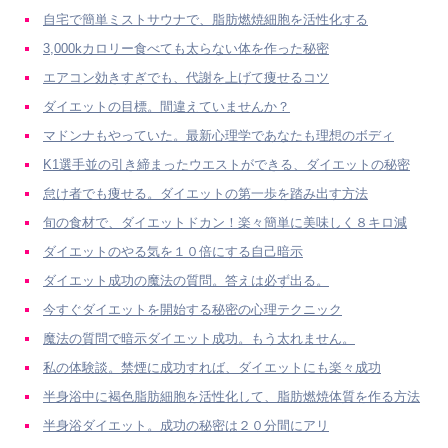
自宅で簡単ミストサウナで、脂肪燃焼細胞を活性化する
3,000kカロリー食べても太らない体を作った秘密
エアコン効きすぎでも、代謝を上げて痩せるコツ
ダイエットの目標。間違えていませんか？
マドンナもやっていた。最新心理学であなたも理想のボディ
K1選手並の引き締まったウエストができる、ダイエットの秘密
怠け者でも痩せる。ダイエットの第一歩を踏み出す方法
旬の食材で、ダイエットドカン！楽々簡単に美味しく８キロ減
ダイエットのやる気を１０倍にする自己暗示
ダイエット成功の魔法の質問。答えは必ず出る。
今すぐダイエットを開始する秘密の心理テクニック
魔法の質問で暗示ダイエット成功。もう太れません。
私の体験談。禁煙に成功すれば、ダイエットにも楽々成功
半身浴中に褐色脂肪細胞を活性化して、脂肪燃焼体質を作る方法
半身浴ダイエット。成功の秘密は２０分間にアリ