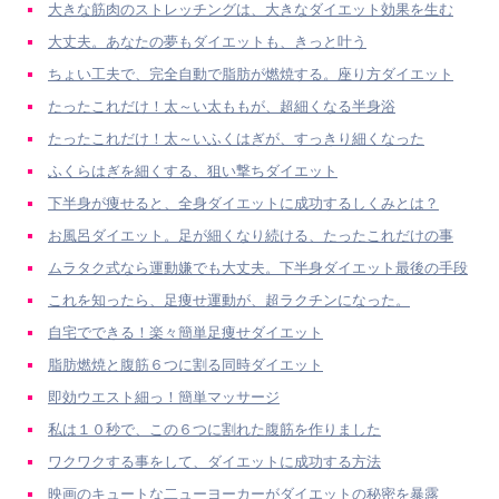
大きな筋肉のストレッチングは、大きなダイエット効果を生む
大丈夫。あなたの夢もダイエットも、きっと叶う
ちょい工夫で、完全自動で脂肪が燃焼する。座り方ダイエット
たったこれだけ！太～い太ももが、超細くなる半身浴
たったこれだけ！太～いふくはぎが、すっきり細くなった
ふくらはぎを細くする、狙い撃ちダイエット
下半身が痩せると、全身ダイエットに成功するしくみとは？
お風呂ダイエット。足が細くなり続ける、たったこれだけの事
ムラタク式なら運動嫌でも大丈夫。下半身ダイエット最後の手段
これを知ったら、足痩せ運動が、超ラクチンになった。
自宅でできる！楽々簡単足痩せダイエット
脂肪燃焼と腹筋６つに割る同時ダイエット
即効ウエスト細っ！簡単マッサージ
私は１０秒で、この６つに割れた腹筋を作りました
ワクワクする事をして、ダイエットに成功する方法
映画のキュートな二ューヨーカーがダイエットの秘密を暴露