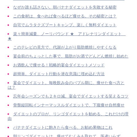
なぜか誰も話さない。朝バナナダイエットを失敗する秘密
この食材は、食べれば食べるほど痩せる。その秘密とは？
自宅でムラタクズブートキャンプ。楽しく無料ダイエット
楽々簡単減量、ノーリバウンド ★ アドレナリンダイエット
★
このテレビの見方で、代謝が上がり脂肪燃焼しやすくなる
宴会前のちょっとした事で、脂肪がお酒でどんどん燃焼し始めた
お酒飲んで痩せる！戦略的宴会ダイエットメソッド
超簡単。ダイエット行動を潜在意識に埋め込む方法
宴会でダイエット。毎晩飲み会のバブル期に、痩せた食べ方と
は？
忘年会シーズンでも２キロ減。宴会でダイエットする笑えるコツ
骨盤縦回転インナーマッスルダイエットで、下腹痩せ自然痩せ
ダイエットのプロが、リンゴダイエットを勧める、これだけの理
由
バナナダイエットに飽きたら食べる、お勧め果物はこれ
朝リンゴダイエットは、痩せてむくみも取れて、医者いらず