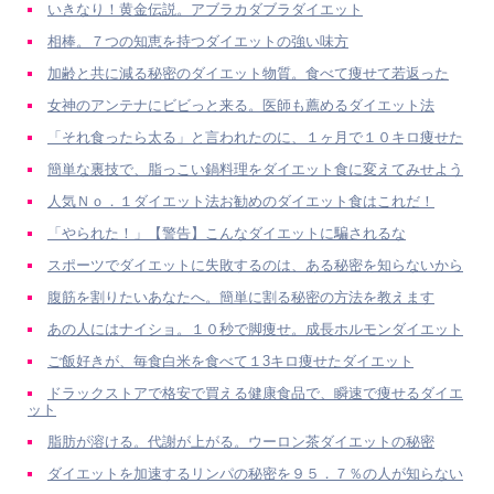
いきなり！黄金伝説。アブラカダブラダイエット
相棒。７つの知恵を持つダイエットの強い味方
加齢と共に減る秘密のダイエット物質。食べて痩せて若返った
女神のアンテナにビビっと来る。医師も薦めるダイエット法
「それ食ったら太る」と言われたのに、１ヶ月で１０キロ痩せた
簡単な裏技で、脂っこい鍋料理をダイエット食に変えてみせよう
人気Ｎｏ．１ダイエット法お勧めのダイエット食はこれだ！
「やられた！」【警告】こんなダイエットに騙されるな
スポーツでダイエットに失敗するのは、ある秘密を知らないから
腹筋を割りたいあなたへ。簡単に割る秘密の方法を教えます
あの人にはナイショ。１０秒で脚痩せ。成長ホルモンダイエット
ご飯好きが、毎食白米を食べて１3キロ痩せたダイエット
ドラックストアで格安で買える健康食品で、瞬速で痩せるダイエ
ット
脂肪が溶ける。代謝が上がる。ウーロン茶ダイエットの秘密
ダイエットを加速するリンパの秘密を９５．７％の人が知らない