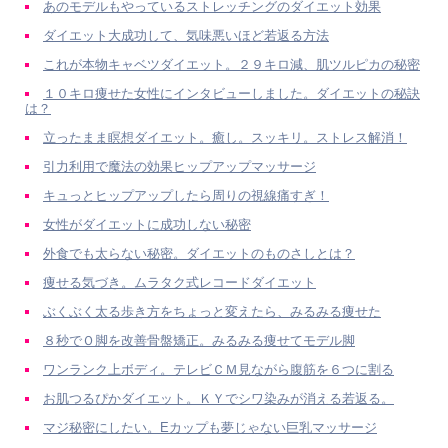
あのモデルもやっているストレッチングのダイエット効果
ダイエット大成功して、気味悪いほど若返る方法
これが本物キャベツダイエット。２９キロ減、肌ツルピカの秘密
１０キロ痩せた女性にインタビューしました。ダイエットの秘訣
は？
立ったまま瞑想ダイエット。癒し。スッキリ。ストレス解消！
引力利用で魔法の効果ヒップアップマッサージ
キュっとヒップアップしたら周りの視線痛すぎ！
女性がダイエットに成功しない秘密
外食でも太らない秘密。ダイエットのものさしとは？
痩せる気づき。ムラタク式レコードダイエット
ぶくぶく太る歩き方をちょっと変えたら、みるみる痩せた
８秒でＯ脚を改善骨盤矯正。みるみる痩せてモデル脚
ワンランク上ボディ。テレビＣＭ見ながら腹筋を６つに割る
お肌つるぴかダイエット。ＫＹでシワ染みが消える若返る。
マジ秘密にしたい。Eカップも夢じゃない巨乳マッサージ