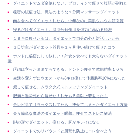
ダイエットでムダ金使わない。プロティンで痩せて腹筋が割れた
秘密の腹痩せ法。魔法のような１分間マッサージダイエット
肉を食べてダイエットしたら、中年なのに美肌ツルツル筋肉質
寝るだけダイエット。脂肪分解作用を強力に高める秘密
１９キロ痩せた訳は、ダイエットで自分の心と対話したから
３日坊主がダイエット器具を１ヶ月使い続けて痩せたコツ
ホントに秘密にして欲しい！外食を食べても太らないダイエット
法
瞑想は立ったままでもできる。ドンドン痩せて体脂肪率１０％
生活を変えずにウエストから8キロ痩せて体脂肪率10%になった
癒して痩せる。ムラタク式ストレッチングダイエット
肥満と過労死から痩せた！しかも５歳以上若返った！
テレビ見てリラックスしてたら、痩せてしまったダイエット方法
楽々簡単な魔法のダイエット瞑想。痩せてストレス解消
脚の形でダイエット。痩せる。脚がキレイになる
ダイエットでのリバウンドと肌荒れ防止にコレ食べよう