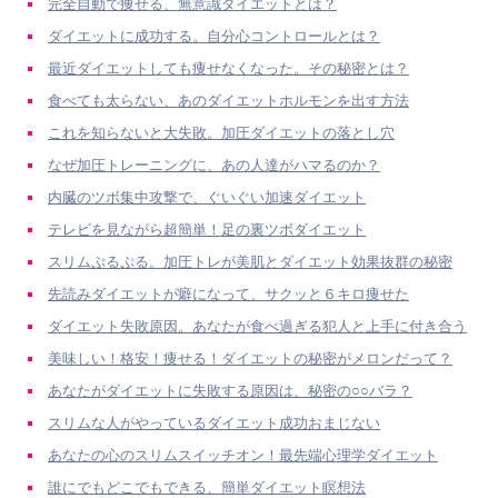
完全自動で痩せる、無意識ダイエットとは？
ダイエットに成功する。自分心コントロールとは？
最近ダイエットしても痩せなくなった。その秘密とは？
食べても太らない、あのダイエットホルモンを出す方法
これを知らないと大失敗。加圧ダイエットの落とし穴
なぜ加圧トレーニングに、あの人達がハマるのか？
内臓のツボ集中攻撃で、ぐいぐい加速ダイエット
テレビを見ながら超簡単！足の裏ツボダイエット
スリムぷるぷる。加圧トレが美肌とダイエット効果抜群の秘密
先読みダイエットが癖になって、サクッと６キロ痩せた
ダイエット失敗原因。あなたが食べ過ぎる犯人と上手に付き合う
美味しい！格安！痩せる！ダイエットの秘密がメロンだって？
あなたがダイエットに失敗する原因は、秘密の○○バラ？
スリムな人がやっているダイエット成功おまじない
あなたの心のスリムスイッチオン！最先端心理学ダイエット
誰にでもどこでもできる、簡単ダイエット瞑想法