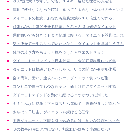
冷え性は太りやすい。でも、１４キロ痩せた秘密の入浴法
運動で痩せなくなった時は、食べても太らない体作りのチャンス
ダイエットの極意。あなたも脂肪燃焼を１０倍速くできる。
頑張らない！ほど痩せる秘密。とろとろ脂肪燃焼ダイエット
運動嫌いでも好きでも楽々簡単に痩せる、ダイエット器具はこれ
楽々痩せて一生スリムでいたいなら、ダイエット器具はこう選ぶ
普段の歩き方をちょっと気をつけたらウエストきゅ！
ダイエットオリンピック日本代表 １分間豆腐料理レシピ集
ダイエット目標設定をこうしたら、いつの間にかモデル体系
楽々簡単。安い。速攻ヘルシー。ダイエット食レシピ集
コンビニで買っても今なら安い。値上げ前にダイエット開始
ダイエットマインドを動かし続けるコツがついに判った
え？こんなに簡単！下っ腹スリム運動で、腹筋が６つに割れた
さらば３日坊主。ダイエットを続ける心理学
下腹ダイエット。下腹を引っ込めるには、意外な秘密があった
３の数字の時にアホになり、無駄肉が落ちて小顔になった