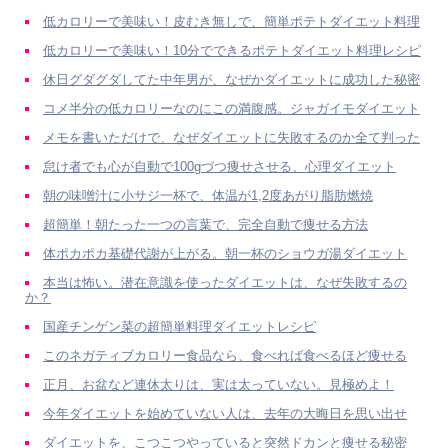
低カロリーで美味い！皮むき無しで、簡単ポテトダイエット料理
低カロリーで美味い！10分でできるポテトダイエット料理レシピ
休日グダグダしてた中年男が、なぜかダイエットに成功した秘密
コメ半分の低カロリーなのにこの満腹感。ジャガイモダイエット
メモを書いただけで、なぜダイエットに失敗するのか全て判った
怠け者でも心が自動で100gづつ痩せさせる、心理ダイエット
朝の味噌汁に小サジ一杯で、体温が1,2度あがり脂肪燃焼
超簡単！朝たった一つの言葉で、完全自動で痩せる方法
体ポカポカ基礎代謝が上がる。朝一杯のショウガ湯ダイエット
本当は怖い。潜在意識を使ったダイエットは、なぜ失敗するの
か？
国産チンゲン菜の超簡単料理ダイエットレシピ
このネガティブカロリー食品なら、食べれば食べるほど痩せる
正月、お盆など連休太りは、実は太っていない。見極めよ！
今年ダイエットを始めていない人は、去年の大晦日を思い出せ
ダイエットを、こつこつやっていると突然ドカンと痩せる秘密