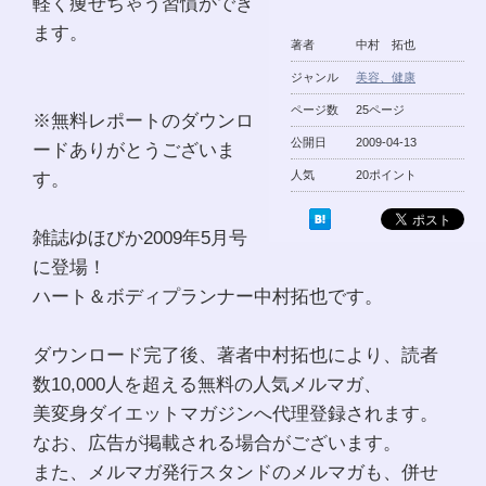
軽く痩せちゃう習慣ができ
ます。
著者
中村 拓也
ジャンル
美容、健康
ページ数
25ページ
※無料レポートのダウンロ
公開日
2009-04-13
ードありがとうございま
す。
人気
20ポイント
雑誌ゆほびか2009年5月号
に登場！
ハート＆ボディプランナー中村拓也です。
ダウンロード完了後、著者中村拓也により、読者
数10,000人を超える無料の人気メルマガ、
美変身ダイエットマガジンへ代理登録されます。
なお、広告が掲載される場合がございます。
また、メルマガ発行スタンドのメルマガも、併せ