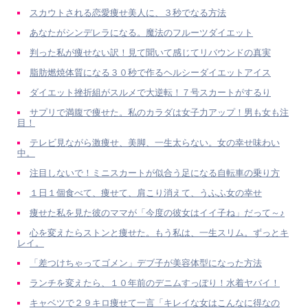
スカウトされる恋愛痩せ美人に、３秒でなる方法
あなたがシンデレラになる。魔法のフルーツダイエット
判った私が痩せない訳！見て聞いて感じてリバウンドの真実
脂肪燃焼体質になる３０秒で作るヘルシーダイエットアイス
ダイエット挫折組がスルメで大逆転！７号スカートがするり
サプリで満腹で痩せた。私のカラダは女子力アップ！男も女も注
目！
テレビ見ながら激痩せ、美脚、一生太らない。女の幸せ味わい
中。
注目しないで！ミニスカートが似合う足になる自転車の乗り方
１日１個食べて、痩せて、肩こり消えて、うふふ女の幸せ
痩せた私を見た彼のママが「今度の彼女はイイ子ね」だって～♪
心を変えたらストンと痩せた。もう私は、一生スリム。ずっとキ
レイ。
「差つけちゃってゴメン」デブ子が美容体型になった方法
ランチを変えたら、１０年前のデニムすっぽり！水着ヤバイ！
キャベツで２９キロ痩せて一言「キレイな女はこんなに得なの