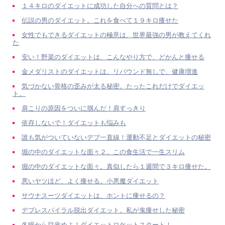
１４キロのダイエットに成功した自分への質問とは？
伝説の男のダイエット。これを食べて１９キロ痩せた
女性でもできるダイエットの極意は、世界最強の男が教えてくれ
た
安い！野菜のダイエットは、こんなやり方で、どかんと痩せる
金メダリストのダイエットは、リバウンド無しで、健康増進
気づかない骨格の歪みが太る秘密。たったこれだけでダイエッ
ト。
肩こりの原因をついに掴んだ！肩すっきり
依存しないで！ダイエットも悩みも
誰も気がついていないデブ一直線！運動不足とダイエットの秘密
堀の中のダイエットな面々２。この食生活で一生スリム
堀の中のダイエットな面々。真似したら１週間で３キロ痩せた。
悪いヤツほど、よく痩せる。小悪魔ダイエット
サウナスーツダイエットは、ホントに痩せるの？
デブレスパイラル脱出ダイエット。私が鬼痩せした秘密
冬眠から目覚めよ！ダイエットロケットスタート！