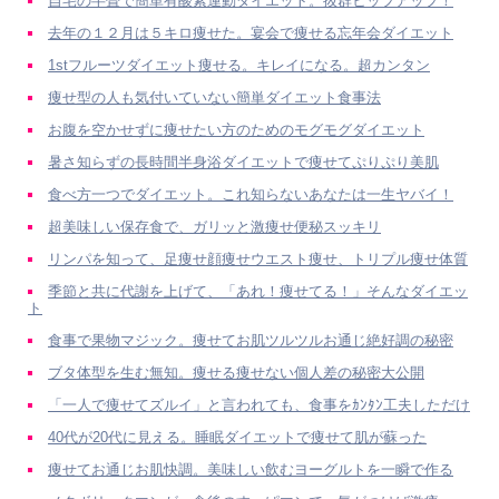
自宅の半畳で簡単有酸素運動ダイエット。抜群ヒップアップ！
去年の１２月は５キロ痩せた。宴会で痩せる忘年会ダイエット
1stフルーツダイエット痩せる。キレイになる。超カンタン
痩せ型の人も気付いていない簡単ダイエット食事法
お腹を空かせずに痩せたい方のためのモグモグダイエット
暑さ知らずの長時間半身浴ダイエットで痩せてぷりぷり美肌
食べ方一つでダイエット。これ知らないあなたは一生ヤバイ！
超美味しい保存食で、ガリッと激痩せ便秘スッキリ
リンパを知って、足痩せ顔痩せウエスト痩せ、トリプル痩せ体質
季節と共に代謝を上げて、「あれ！痩せてる！」そんなダイエッ
ト
食事で果物マジック。痩せてお肌ツルツルお通じ絶好調の秘密
ブタ体型を生む無知。痩せる痩せない個人差の秘密大公開
「一人で痩せてズルイ」と言われても、食事をｶﾝﾀﾝ工夫しただけ
40代が20代に見える。睡眠ダイエットで痩せて肌が蘇った
痩せてお通じお肌快調。美味しい飲むヨーグルトを一瞬で作る