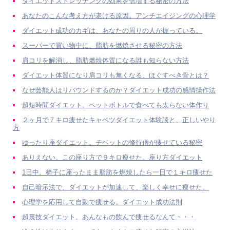
ダイエットストレッチングの効果を倍増する秘密の方法
あなたのこんな考え方が老ける原因。アンチエイジングの心理学
ダイエット成功のカギは、あなたの周りの人が握っている。
スーパーで買い物中に、脂肪を燃焼させる秘密の方法
肩コリを解消し、脂肪燃焼体質になる誰も知らない方法
ダイエット体質になり肩コリも無くなる、ほぐすべき骨とは？
なぜ芸能人はリバウンドするのか？ダイエット成功の感情操作法
超短時間ダイエット。ペットボトルで食べても太らない体作り
２ヶ月で７キロ痩せたキャベツダイエット体験談と、正しいやり
方
ゆったり座ダイエット。チベットの修行僧が痩せている秘密
ありえない。この座り方で９キロ痩せた。座り方ダイエット
1日中。椅子に座ったまま脂肪を燃焼したら一日で１キロ痩せた
自己暗示法で、ダイエットが加速して、楽しく幸せに痩せた。
心理学を応用して自動で痩せる。ダイエット成功法則
超裏技ダイエット。あんなもの飲んで痩せるなんて・・・