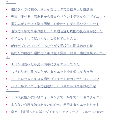
か！」
腹筋を６つに割る。キレイなカラダで自信キラリ優越感
爽快、痩せる、若返るから毎日やりたい！デドックスダイエット
歯をみがくだけ！楽々簡単、お金かからずお得なダイエット
暗示で１年で９キロ痩せ。１０歳若返り周囲の見る目が変った
ダイエットして壁おんな。１０秒で山おんな。
老けデブにバイバイ。あなたが女子校生に間違われる時
あなたの目標１週間で７キロ減！満腹！簡単！脂肪燃焼ダイエッ
ト
１日５回食べたら楽々簡単にダイエットできた
もりもり食べるあなたが、ダイエット小食姫になる方法
８１キロ⇒６２キロ究極のダイエット食カミナリコンニャク
シリアルダイエットで勘違い。６０キロ⇒３９キロの予定
が・・・
３０代女性が買い物ウォーキングで、半年で１３キロダイエット
太らない心理魔法☆あなたの心へ、モデルダイエットセット
楽々！1週間６キロ減！ダイエットはグレープ・フルーツのおか