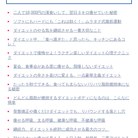
二人で18,000円の漢食いして、翌日３キロ痩せていた秘密
ソフトにもハードにも「これは効く！」ムラタク式腹筋運動
ダイエットのやる気を継続させる一番大切なこと
ダイエット中、「食べ過ぎた」と思ったら、キッチンにあるコ
レ！
ダイエットで後悔せよ！ラクチン楽しいダイエット心理テクニッ
ク
宴会、食事会がある度に痩せる。我慢しないダイエット
ダイエットの辛さを喜びに変える。一点豪華主義ダイエット
たった５秒でできる。食べても太らないバリバリ脂肪燃焼体にな
る秘密
どんどん脂肪が燃焼するダイエットボディになるのは、こんなに
簡単
骨盤矯正や撒くだけダイエットでも、リバウンドする落とし穴
痩せる呼吸、太る呼吸。健康な呼吸、不健康な呼吸
継続力。ダイエットを絶対に成功させる最大のコツ。