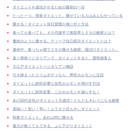
ダイエットを成功させるための最初の一歩
たった一つ、簡単ダイエット。痩せている人はみんなやっている
痩せる！ダイエット休日習慣が身に付く方法
食べても食べても、４０代後半で体肪率１０％の秘密とは？
魔術のように痩せる。ディープ自己暗示ダイエットとは？
連休中、食っちゃ寝で２キロ痩せる秘密。寝ぼけダイエット。
楽々簡単ベジタリアンで、ダイエットすると、透明感美人
大江戸ダイエットベジタリアン物語
引き締まったスリムボディなら、男性ホルモンに注目
ダイエットに絶対必要な女性ホルモンを増やす方法
ダイエットに絶対必要。このホルモンを減らすな！
あの50代女性がダイエット大成功！どんどんキレイになる秘密
美味い！安い！早い！ムラタク式もやしダイエット
和食ダイエット。あれは特に痩せる
握力が無くてもできる、ぶら下がりダイエット