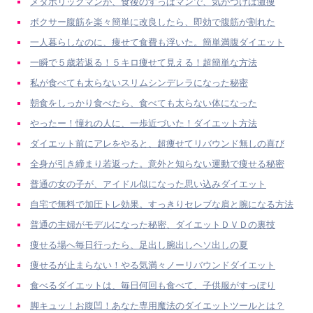
メタボリックマンが、食後のすっぱマンで、気がつけば激痩
ボクサー腹筋を楽々簡単に改良したら、即効で腹筋が割れた
一人暮らしなのに、痩せて食費も浮いた。簡単満腹ダイエット
一瞬で５歳若返る！５キロ痩せて見える！超簡単な方法
私が食べても太らないスリムシンデレラになった秘密
朝食をしっかり食べたら、食べても太らない体になった
やったー！憧れの人に、一歩近づいた！ダイエット方法
ダイエット前にアレをやると、超痩せてリバウンド無しの喜び
全身が引き締まり若返った。意外と知らない運動で痩せる秘密
普通の女の子が、アイドル似になった思い込みダイエット
自宅で無料で加圧トレ効果。すっきりセレブな肩と腕になる方法
普通の主婦がモデルになった秘密、ダイエットＤＶＤの裏技
痩せる場へ毎日行ったら、足出し腕出しヘソ出しの夏
痩せるが止まらない！やる気満々ノーリバウンドダイエット
食べるダイエットは、毎日何回も食べて、子供服がすっぽり
脚キュッ！お腹凹！あなた専用魔法のダイエットツールとは？