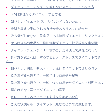
ダイエットコーチング。失敗しないスケジュールの立て方
365日無理なくダイエットする方法
朝バナナダイエットで、リバウンドしないために
美肌を最速で手に入れる方法を美のカリスマが語った
誰も気が付かない、飲食店にある無料ダイエットドリンクとは？
やっぱりあの食品が、脂肪燃焼ダイエット効果抜群を実体験
ダイエットチェンジ！１年前の自分より痩せて綺麗になった
食べ方を変えれば、するするとノーストレスでダイエットでき
る。
朝バナナ、納豆、寒天・・・。流行ダイエットで痩せるコツ
飲み過ぎ食べ過ぎで、一晩で３キロ痩せた秘密
飲み過ぎ食べ過ぎで、一晩で３キロ痩せたダイエット料理とは？
騙されるな！耳ツボダイエットの真実
キレイに痩せるダイエット方法を見極める秘密
こんな状態なら、ダイエットは無駄な努力で失敗します。