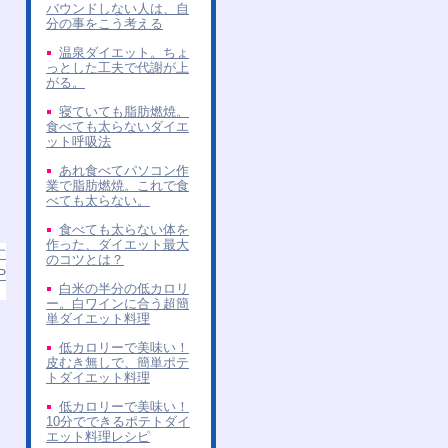
バウンドしない人は、自
分の事をこう考える
温泉ダイエット。ちょ
っとした工夫で代謝が上
がる。
寝ていても脂肪燃焼。
食べても太らないダイエ
ット呼吸法
あれ食べてパソコン作
業で脂肪燃焼。これで食
べても太らない。
食べても太らない体を
作った、ダイエット最大
す
のコツとは？
P
白米の半分の低カロリ
ー。白ワインに合う超簡
単ダイエット料理
低カロリーで美味い！
皮むき無しで、簡単ポテ
トダイエット料理
低カロリーで美味い！
10分でできるポテトダイ
エット料理レシピ