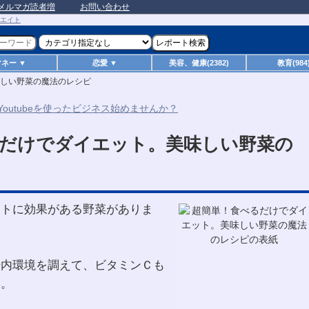
メルマガ読者増
お問い合わせ
マネー ▼
恋愛 ▼
美容、健康(2382)
教育(984
しい野菜の魔法のレシピ
だけでダイエット。美味しい野菜の
ットに効果がある野菜がありま
腸内環境を調えて、ビタミンＣも
菜。