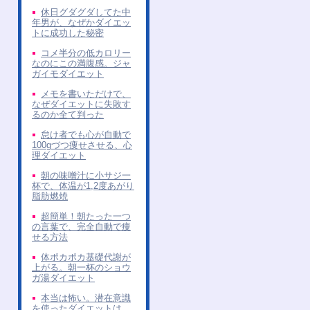
休日グダグダしてた中
年男が、なぜかダイエッ
トに成功した秘密
コメ半分の低カロリー
なのにこの満腹感。ジャ
ガイモダイエット
メモを書いただけで、
なぜダイエットに失敗す
るのか全て判った
怠け者でも心が自動で
100gづつ痩せさせる、心
理ダイエット
朝の味噌汁に小サジ一
杯で、体温が1,2度あがり
脂肪燃焼
超簡単！朝たった一つ
の言葉で、完全自動で痩
せる方法
体ポカポカ基礎代謝が
上がる。朝一杯のショウ
ガ湯ダイエット
本当は怖い。潜在意識
を使ったダイエットは、