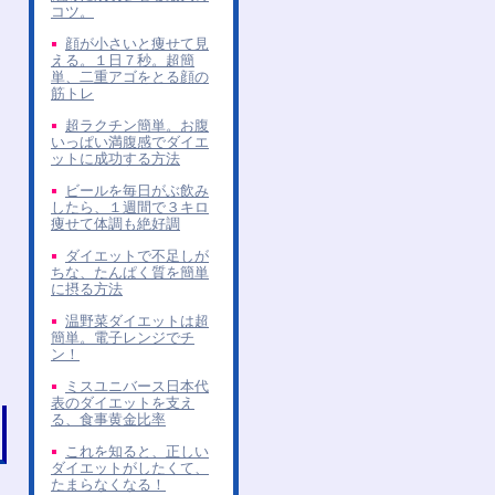
コツ。
顔が小さいと痩せて見
える。１日７秒。超簡
単、二重アゴをとる顔の
筋トレ
超ラクチン簡単。お腹
いっぱい満腹感でダイエ
ットに成功する方法
ビールを毎日がぶ飲み
したら、１週間で３キロ
痩せて体調も絶好調
ダイエットで不足しが
ちな、たんぱく質を簡単
に摂る方法
温野菜ダイエットは超
簡単。電子レンジでチ
ン！
ミスユニバース日本代
表のダイエットを支え
る、食事黄金比率
これを知ると、正しい
ダイエットがしたくて、
たまらなくなる！