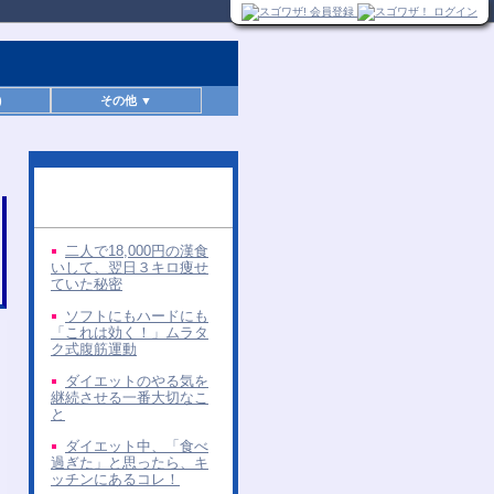
)
その他 ▼
同じ著者の無料レポー
ト
二人で18,000円の漢食
いして、翌日３キロ痩せ
ていた秘密
ソフトにもハードにも
「これは効く！」ムラタ
ク式腹筋運動
ダイエットのやる気を
継続させる一番大切なこ
と
ダイエット中、「食べ
過ぎた」と思ったら、キ
ッチンにあるコレ！