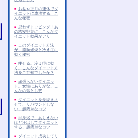
お盆や正月の連休でダ
イエットに成功する、こ
んな秘密
思わずトッピング！あ
の格安野菜に、こんなダ
イエット効果がアリ
このダイエット方法
が、脂肪燃焼と冷え症に
効く秘密
痩せる。冷え症に効
く。こんなダイエット方
法をご存知でしたか？
頑張らないダイエッ
ト。女性にありがな、こ
んなの落とし穴
ダイエットを長続きさ
せて、リバウンドしな
い、超簡単なコツ
半身浴で、ありえない
ほど汗出してダイエット
する、超簡単なコツ
ダイエット成功してリ