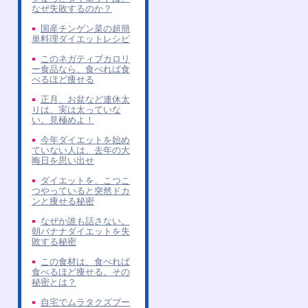
なぜ失敗するのか？
国産チンゲン菜の超簡
単料理ダイエットレシピ
このネガティブカロリ
ー食品なら、食べれば食
べるほど痩せる
正月、お盆など連休太
りは、実は太っていな
い。見極めよ！
今年ダイエットを始め
ていない人は、去年の大
晦日を思い出せ
ダイエットを、こつこ
つやっていると突然ドカ
ンと痩せる秘密
なぜか誰も話さない。
朝バナナダイエットを失
敗する秘密
この食材は、食べれば
食べるほど痩せる。その
秘密とは？
自宅でムラタクズブー