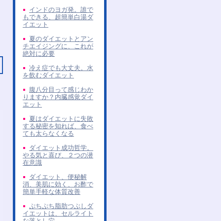
インドのヨガ発。誰で
もできる、超簡単白湯ダ
イエット
夏のダイエットとアン
チエイジングに、これが
絶対に必要
冷え症でも大丈夫。水
を飲むダイエット
腹八分目って感じわか
りますか？内臓感覚ダイ
エット
夏はダイエットに失敗
する秘密を知れば、食べ
ても太らなくなる
ダイエット成功哲学。
やる気と喜び、２つの潜
在意識
ダイエット、便秘解
消、美肌に効く、お酢で
簡単手軽な体質改善
ぷちぷち脂肪つぶしダ
イエットは、セルライト
な落とし穴