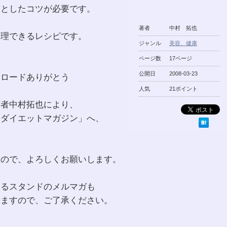
っとしたコツが必要です。
著者
中村 拓也
料理できるレシピです。
ジャンル
美容、健康
ページ数
17ページ
公開日
2008-03-23
ンロードありがとう
人気
21ポイント
著者中村拓也により、
身ダイエットマガジン」へ、
すので、よろしくお願いします。
するスタンドのメルマガも
いますので、ご了承ください。