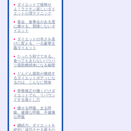
ダイエットで後悔せ
よ！ラクチン楽しいダイ
エット心理テクニック
宴会、食事会がある度
に痩せる。我慢しないダ
イエット
ダイエットの辛さを喜
びに変える。一点豪華主
義ダイエット
たった５秒でできる。
食べても太らないバリバ
リ脂肪燃焼体になる秘密
どんどん脂肪が燃焼す
るダイエットボディにな
るのは、こんなに簡単
骨盤矯正や撒くだけダ
イエットでも、リバウン
ドする落とし穴
痩せる呼吸、太る呼
吸。健康な呼吸、不健康
な呼吸
継続力。ダイエットを
絶対に成功させる最大の