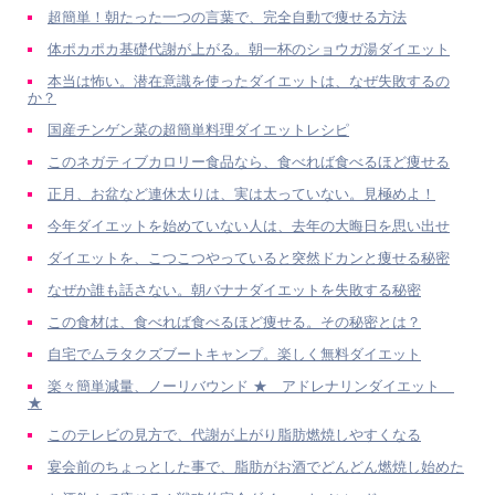
超簡単！朝たった一つの言葉で、完全自動で痩せる方法
体ポカポカ基礎代謝が上がる。朝一杯のショウガ湯ダイエット
本当は怖い。潜在意識を使ったダイエットは、なぜ失敗するの
か？
国産チンゲン菜の超簡単料理ダイエットレシピ
このネガティブカロリー食品なら、食べれば食べるほど痩せる
正月、お盆など連休太りは、実は太っていない。見極めよ！
今年ダイエットを始めていない人は、去年の大晦日を思い出せ
ダイエットを、こつこつやっていると突然ドカンと痩せる秘密
なぜか誰も話さない。朝バナナダイエットを失敗する秘密
この食材は、食べれば食べるほど痩せる。その秘密とは？
自宅でムラタクズブートキャンプ。楽しく無料ダイエット
楽々簡単減量、ノーリバウンド ★ アドレナリンダイエット
★
このテレビの見方で、代謝が上がり脂肪燃焼しやすくなる
宴会前のちょっとした事で、脂肪がお酒でどんどん燃焼し始めた