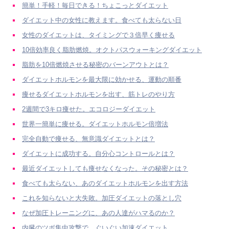
簡単！手軽！毎日できる！ちょこっとダイエット
ダイエット中の女性に教えます。食べても太らない日
女性のダイエットは、タイミングで３倍早く痩せる
10倍効率良く脂肪燃焼。オクトパスウォーキングダイエット
脂肪を10倍燃焼させる秘密のバーンアウトとは？
ダイエットホルモンを最大限に効かせる、運動の順番
痩せるダイエットホルモンを出す、筋トレのやり方
2週間で3キロ痩せた。エコロジーダイエット
世界一簡単に痩せる。ダイエットホルモン倍増法
完全自動で痩せる、無意識ダイエットとは？
ダイエットに成功する。自分心コントロールとは？
最近ダイエットしても痩せなくなった。その秘密とは？
食べても太らない、あのダイエットホルモンを出す方法
これを知らないと大失敗。加圧ダイエットの落とし穴
なぜ加圧トレーニングに、あの人達がハマるのか？
内臓のツボ集中攻撃で、ぐいぐい加速ダイエット