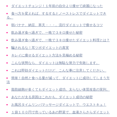
ダイエットチェンジ！１年前の自分より痩せて綺麗になった
食べ方を変えれば、するするとノーストレスでダイエットでき
る。
朝バナナ、納豆、寒天・・・。流行ダイエットで痩せるコツ
飲み過ぎ食べ過ぎで、一晩で３キロ痩せた秘密
飲み過ぎ食べ過ぎで、一晩で３キロ痩せたダイエット料理とは？
騙されるな！耳ツボダイエットの真実
キレイに痩せるダイエット方法を見極める秘密
こんな状態なら、ダイエットは無駄な努力で失敗します。
これは即効ダイエットだけど、こんな事に注意してください。
簡単！自然と食べる量が減って、ダイエットに成功してしまう方
法
脂肪細胞が多くてもダイエット成功。太らない体質改造の実列。
あなたが太る原因はこれかも。ダイエット成功の秘密
お風呂タイムリンパマッサージダイエットで、ウエストキュ！
１袋１００円で売っているあの野菜で、血液さらさらダイエット