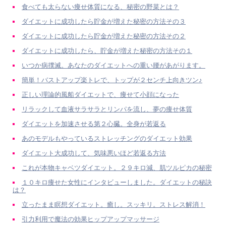
食べても太らない痩せ体質になる、秘密の野菜とは？
ダイエットに成功したら貯金が増えた秘密の方法その３
ダイエットに成功したら貯金が増えた秘密の方法その２
ダイエットに成功したら、貯金が増えた秘密の方法その１
いつか病撲滅。あなたのダイエットへの重い腰があがります。
簡単！バストアップ楽トレで、トップが２センチ上向きツン♪
正しい理論的風船ダイエットで、痩せて小顔になった
リラックして血液サラサラとリンパを流し、夢の痩せ体質
ダイエットを加速させる第２心臓。全身が若返る
あのモデルもやっているストレッチングのダイエット効果
ダイエット大成功して、気味悪いほど若返る方法
これが本物キャベツダイエット。２９キロ減、肌ツルピカの秘密
１０キロ痩せた女性にインタビューしました。ダイエットの秘訣
は？
立ったまま瞑想ダイエット。癒し。スッキリ。ストレス解消！
引力利用で魔法の効果ヒップアップマッサージ