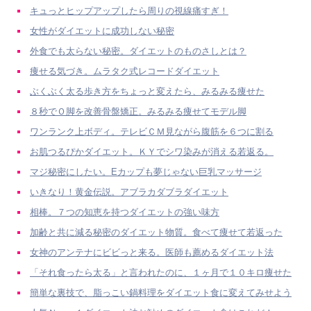
キュっとヒップアップしたら周りの視線痛すぎ！
女性がダイエットに成功しない秘密
外食でも太らない秘密。ダイエットのものさしとは？
痩せる気づき。ムラタク式レコードダイエット
ぶくぶく太る歩き方をちょっと変えたら、みるみる痩せた
８秒でＯ脚を改善骨盤矯正。みるみる痩せてモデル脚
ワンランク上ボディ。テレビＣＭ見ながら腹筋を６つに割る
お肌つるぴかダイエット。ＫＹでシワ染みが消える若返る。
マジ秘密にしたい。Eカップも夢じゃない巨乳マッサージ
いきなり！黄金伝説。アブラカダブラダイエット
相棒。７つの知恵を持つダイエットの強い味方
加齢と共に減る秘密のダイエット物質。食べて痩せて若返った
女神のアンテナにビビっと来る。医師も薦めるダイエット法
「それ食ったら太る」と言われたのに、１ヶ月で１０キロ痩せた
簡単な裏技で、脂っこい鍋料理をダイエット食に変えてみせよう