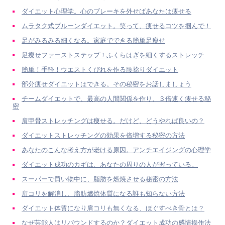
ダイエット心理学。心のブレーキを外せばあなたは痩せる
ムラタク式プルーンダイエット。笑って、痩せるコツを掴んで！
足がみるみる細くなる。家庭でできる簡単足痩せ
足痩せファーストステップ！ふくらはぎを細くするストレッチ
簡単！手軽！ウエストくびれを作る腰捻りダイエット
部分痩せダイエットはできる。その秘密をお話しましょう
チームダイエットで、最高の人間関係を作り、３倍速く痩せる秘
密
肩甲骨ストレッチングは痩せる。だけど、どうやれば良いの？
ダイエットストレッチングの効果を倍増する秘密の方法
あなたのこんな考え方が老ける原因。アンチエイジングの心理学
ダイエット成功のカギは、あなたの周りの人が握っている。
スーパーで買い物中に、脂肪を燃焼させる秘密の方法
肩コリを解消し、脂肪燃焼体質になる誰も知らない方法
ダイエット体質になり肩コリも無くなる、ほぐすべき骨とは？
なぜ芸能人はリバウンドするのか？ダイエット成功の感情操作法