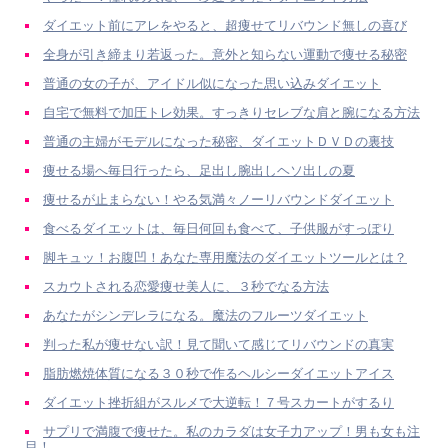
ダイエット前にアレをやると、超痩せてリバウンド無しの喜び
全身が引き締まり若返った。意外と知らない運動で痩せる秘密
普通の女の子が、アイドル似になった思い込みダイエット
自宅で無料で加圧トレ効果。すっきりセレブな肩と腕になる方法
普通の主婦がモデルになった秘密、ダイエットＤＶＤの裏技
痩せる場へ毎日行ったら、足出し腕出しヘソ出しの夏
痩せるが止まらない！やる気満々ノーリバウンドダイエット
食べるダイエットは、毎日何回も食べて、子供服がすっぽり
脚キュッ！お腹凹！あなた専用魔法のダイエットツールとは？
スカウトされる恋愛痩せ美人に、３秒でなる方法
あなたがシンデレラになる。魔法のフルーツダイエット
判った私が痩せない訳！見て聞いて感じてリバウンドの真実
脂肪燃焼体質になる３０秒で作るヘルシーダイエットアイス
ダイエット挫折組がスルメで大逆転！７号スカートがするり
サプリで満腹で痩せた。私のカラダは女子力アップ！男も女も注
目！