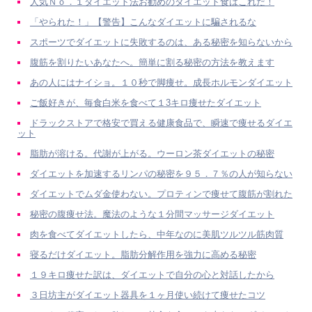
人気Ｎｏ．１ダイエット法お勧めのダイエット食はこれだ！
「やられた！」【警告】こんなダイエットに騙されるな
スポーツでダイエットに失敗するのは、ある秘密を知らないから
腹筋を割りたいあなたへ。簡単に割る秘密の方法を教えます
あの人にはナイショ。１０秒で脚痩せ。成長ホルモンダイエット
ご飯好きが、毎食白米を食べて１3キロ痩せたダイエット
ドラックストアで格安で買える健康食品で、瞬速で痩せるダイエ
ット
脂肪が溶ける。代謝が上がる。ウーロン茶ダイエットの秘密
ダイエットを加速するリンパの秘密を９５．７％の人が知らない
ダイエットでムダ金使わない。プロティンで痩せて腹筋が割れた
秘密の腹痩せ法。魔法のような１分間マッサージダイエット
肉を食べてダイエットしたら、中年なのに美肌ツルツル筋肉質
寝るだけダイエット。脂肪分解作用を強力に高める秘密
１９キロ痩せた訳は、ダイエットで自分の心と対話したから
３日坊主がダイエット器具を１ヶ月使い続けて痩せたコツ