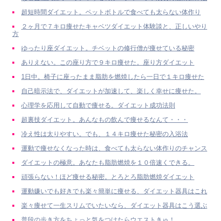
超短時間ダイエット。ペットボトルで食べても太らない体作り
２ヶ月で７キロ痩せたキャベツダイエット体験談と、正しいやり
方
ゆったり座ダイエット。チベットの修行僧が痩せている秘密
ありえない。この座り方で９キロ痩せた。座り方ダイエット
1日中。椅子に座ったまま脂肪を燃焼したら一日で１キロ痩せた
自己暗示法で、ダイエットが加速して、楽しく幸せに痩せた。
心理学を応用して自動で痩せる。ダイエット成功法則
超裏技ダイエット。あんなもの飲んで痩せるなんて・・・
冷え性は太りやすい。でも、１４キロ痩せた秘密の入浴法
運動で痩せなくなった時は、食べても太らない体作りのチャンス
ダイエットの極意。あなたも脂肪燃焼を１０倍速くできる。
頑張らない！ほど痩せる秘密。とろとろ脂肪燃焼ダイエット
運動嫌いでも好きでも楽々簡単に痩せる、ダイエット器具はこれ
楽々痩せて一生スリムでいたいなら、ダイエット器具はこう選ぶ
普段の歩き方をちょっと気をつけたらウエストきゅ！