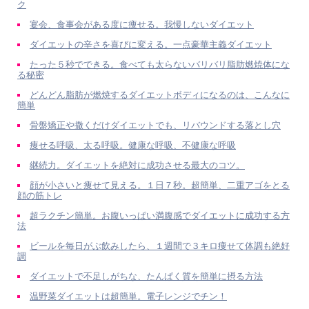
ク
宴会、食事会がある度に痩せる。我慢しないダイエット
ダイエットの辛さを喜びに変える。一点豪華主義ダイエット
たった５秒でできる。食べても太らないバリバリ脂肪燃焼体にな
る秘密
どんどん脂肪が燃焼するダイエットボディになるのは、こんなに
簡単
骨盤矯正や撒くだけダイエットでも、リバウンドする落とし穴
痩せる呼吸、太る呼吸。健康な呼吸、不健康な呼吸
継続力。ダイエットを絶対に成功させる最大のコツ。
顔が小さいと痩せて見える。１日７秒。超簡単、二重アゴをとる
顔の筋トレ
超ラクチン簡単。お腹いっぱい満腹感でダイエットに成功する方
法
ビールを毎日がぶ飲みしたら、１週間で３キロ痩せて体調も絶好
調
ダイエットで不足しがちな、たんぱく質を簡単に摂る方法
温野菜ダイエットは超簡単。電子レンジでチン！