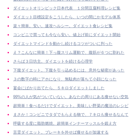
ダイエットオリンピック日本代表 １分間豆腐料理レシピ集
ダイエット目標設定をこうしたら、いつの間にかモデル体系
楽々簡単。安い。速攻ヘルシー。ダイエット食レシピ集
コンビニで買っても今なら安い。値上げ前にダイエット開始
ダイエットマインドを動かし続けるコツがついに判った
え？こんなに簡単！下っ腹スリム運動で、腹筋が６つに割れた
さらば３日坊主。ダイエットを続ける心理学
下腹ダイエット。下腹を引っ込めるには、意外な秘密があった
３の数字の時にアホになり、無駄肉が落ちて小顔になった
宴会にばかり出てたら、５キロダイエットしました
99%の人が気がついていない。あなたの周りにある痩せない空気
超簡単！食べるだけでダイエット。美味しい野菜の魔法のレシピ
まさか！コンビニでタダでもらえる物で、７キロも痩せるなんて
呼吸する度に脂肪燃焼。超簡単インナーマッスルを鍛え方
言霊ダイエット。ブレーキを外せば痩せるが加速する