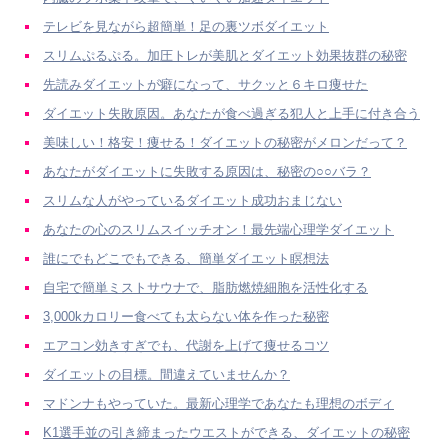
テレビを見ながら超簡単！足の裏ツボダイエット
スリムぷるぷる。加圧トレが美肌とダイエット効果抜群の秘密
先読みダイエットが癖になって、サクッと６キロ痩せた
ダイエット失敗原因。あなたが食べ過ぎる犯人と上手に付き合う
美味しい！格安！痩せる！ダイエットの秘密がメロンだって？
あなたがダイエットに失敗する原因は、秘密の○○バラ？
スリムな人がやっているダイエット成功おまじない
あなたの心のスリムスイッチオン！最先端心理学ダイエット
誰にでもどこでもできる、簡単ダイエット瞑想法
自宅で簡単ミストサウナで、脂肪燃焼細胞を活性化する
3,000kカロリー食べても太らない体を作った秘密
エアコン効きすぎでも、代謝を上げて痩せるコツ
ダイエットの目標。間違えていませんか？
マドンナもやっていた。最新心理学であなたも理想のボディ
K1選手並の引き締まったウエストができる、ダイエットの秘密