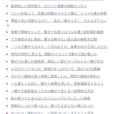
超美味しい保存食で、ガリッと激痩せ便秘スッキリ
リンパを知って、足痩せ顔痩せウエスト痩せ、トリプル痩せ体質
季節と共に代謝を上げて、「あれ！痩せてる！」そんなダイエッ
ト
食事で果物マジック。痩せてお肌ツルツルお通じ絶好調の秘密
ブタ体型を生む無知。痩せる痩せない個人差の秘密大公開
「一人で痩せてズルイ」と言われても、食事をｶﾝﾀﾝ工夫しただけ
40代が20代に見える。睡眠ダイエットで痩せて肌が蘇った
痩せてお通じお肌快調。美味しい飲むヨーグルトを一瞬で作る
メタボリックマンが、食後のすっぱマンで、気がつけば激痩
ボクサー腹筋を楽々簡単に改良したら、即効で腹筋が割れた
一人暮らしなのに、痩せて食費も浮いた。簡単満腹ダイエット
一瞬で５歳若返る！５キロ痩せて見える！超簡単な方法
私が食べても太らないスリムシンデレラになった秘密
朝食をしっかり食べたら、食べても太らない体になった
やったー！憧れの人に、一歩近づいた！ダイエット方法