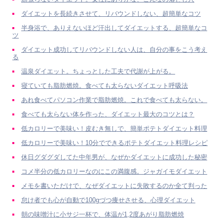
ダイエットを長続きさせて、リバウンドしない、超簡単なコツ
半身浴で、ありえないほど汗出してダイエットする、超簡単なコ
ツ
ダイエット成功してリバウンドしない人は、自分の事をこう考え
る
温泉ダイエット。ちょっとした工夫で代謝が上がる。
寝ていても脂肪燃焼。食べても太らないダイエット呼吸法
あれ食べてパソコン作業で脂肪燃焼。これで食べても太らない。
食べても太らない体を作った、ダイエット最大のコツとは？
低カロリーで美味い！皮むき無しで、簡単ポテトダイエット料理
低カロリーで美味い！10分でできるポテトダイエット料理レシピ
休日グダグダしてた中年男が、なぜかダイエットに成功した秘密
コメ半分の低カロリーなのにこの満腹感。ジャガイモダイエット
メモを書いただけで、なぜダイエットに失敗するのか全て判った
怠け者でも心が自動で100gづつ痩せさせる、心理ダイエット
朝の味噌汁に小サジ一杯で、体温が1,2度あがり脂肪燃焼