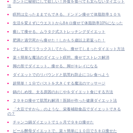
ホントに秘密にして欲しい！外食を食べても太らないダイエット
法
瞑想は立ったままでもできる。ドンドン痩せて体脂肪率１０％
生活を変えずにウエストから8キロ痩せて体脂肪率10%になった
癒して痩せる。ムラタク式ストレッチングダイエット
肥満と過労死から痩せた！しかも５歳以上若返った！
テレビ見てリラックスしてたら、痩せてしまったダイエット方法
楽々簡単な魔法のダイエット瞑想。痩せてストレス解消
脚の形でダイエット。痩せる。脚がキレイになる
ダイエットでのリバウンドと肌荒れ防止にコレ食べよう
超簡単！１分でバストを大きくする魔法のマッサージ
鍋のしめ技。太る原因のおじやをダイエット食にする方法
２９キロ痩せて肌荒れ解消！医師が作った健康ダイエット法
「大豆ですから」のような、栄養補助食品でダイエットできる
の？
チャンコ鍋ダイエットで１ヶ月で９キロ痩せた
ビール酵母ダイエットで、楽々簡単に１０日で５キロ痩せた