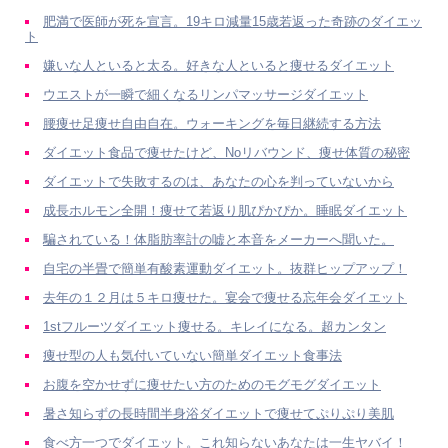
肥満で医師が死を宣言。19キロ減量15歳若返った奇跡のダイエッ
ト
嫌いな人といると太る。好きな人といると痩せるダイエット
ウエストが一瞬で細くなるリンパマッサージダイエット
腰痩せ足痩せ自由自在。ウォーキングを毎日継続する方法
ダイエット食品で痩せたけど、Noリバウンド、痩せ体質の秘密
ダイエットで失敗するのは、あなたの心を判っていないから
成長ホルモン全開！痩せて若返り肌ぴかぴか。睡眠ダイエット
騙されている！体脂肪率計の嘘と本音をメーカーへ聞いた。
自宅の半畳で簡単有酸素運動ダイエット。抜群ヒップアップ！
去年の１２月は５キロ痩せた。宴会で痩せる忘年会ダイエット
1stフルーツダイエット痩せる。キレイになる。超カンタン
痩せ型の人も気付いていない簡単ダイエット食事法
お腹を空かせずに痩せたい方のためのモグモグダイエット
暑さ知らずの長時間半身浴ダイエットで痩せてぷりぷり美肌
食べ方一つでダイエット。これ知らないあなたは一生ヤバイ！