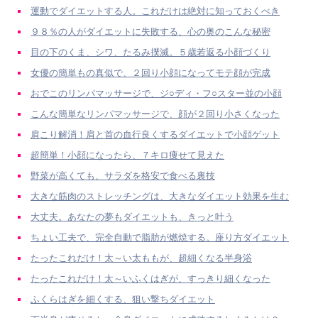
運動でダイエットする人。これだけは絶対に知っておくべき
９８％の人がダイエットに失敗する、心の奥のこんな秘密
目の下のくま、シワ、たるみ撲滅。５歳若返る小顔づくり
女優の簡単もの真似で、２回り小顔になってモテ顔が完成
おでこのリンパマッサージで、ジ○ディ・フ○スター並の小顔
こんな簡単なリンパマッサージで、顔が２回り小さくなった
肩こり解消！肩と首の血行良くするダイエットで小顔ゲット
超簡単！小顔になったら、７キロ痩せて見えた
野菜が高くても、サラダを格安で食べる裏技
大きな筋肉のストレッチングは、大きなダイエット効果を生む
大丈夫。あなたの夢もダイエットも、きっと叶う
ちょい工夫で、完全自動で脂肪が燃焼する。座り方ダイエット
たったこれだけ！太～い太ももが、超細くなる半身浴
たったこれだけ！太～いふくはぎが、すっきり細くなった
ふくらはぎを細くする、狙い撃ちダイエット