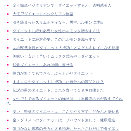
楽々簡単ベジタリアンで、ダイエットすると、透明感美人
大江戸ダイエットベジタリアン物語
引き締まったスリムボディなら、男性ホルモンに注目
ダイエットに絶対必要な女性ホルモンを増やす方法
ダイエットに絶対必要。このホルモンを減らすな！
あの50代女性がダイエット大成功！どんどんキレイになる秘密
美味い！安い！早い！ムラタク式もやしダイエット
和食ダイエット。あれは特に痩せる
握力が無くてもできる、ぶら下がりダイエット
１４キロのダイエットに成功した自分への質問とは？
伝説の男のダイエット。これを食べて１９キロ痩せた
女性でもできるダイエットの極意は、世界最強の男が教えてくれ
た
安い！野菜のダイエットは、こんなやり方で、どかんと痩せる
金メダリストのダイエットは、リバウンド無しで、健康増進
気づかない骨格の歪みが太る秘密。たったこれだけでダイエッ