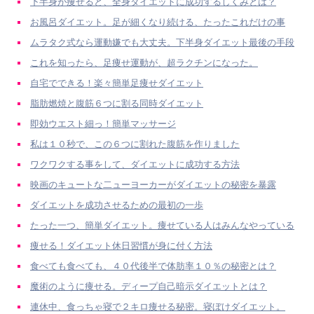
下半身が痩せると、全身ダイエットに成功するしくみとは？
お風呂ダイエット。足が細くなり続ける、たったこれだけの事
ムラタク式なら運動嫌でも大丈夫。下半身ダイエット最後の手段
これを知ったら、足痩せ運動が、超ラクチンになった。
自宅でできる！楽々簡単足痩せダイエット
脂肪燃焼と腹筋６つに割る同時ダイエット
即効ウエスト細っ！簡単マッサージ
私は１０秒で、この６つに割れた腹筋を作りました
ワクワクする事をして、ダイエットに成功する方法
映画のキュートな二ューヨーカーがダイエットの秘密を暴露
ダイエットを成功させるための最初の一歩
たった一つ、簡単ダイエット。痩せている人はみんなやっている
痩せる！ダイエット休日習慣が身に付く方法
食べても食べても、４０代後半で体肪率１０％の秘密とは？
魔術のように痩せる。ディープ自己暗示ダイエットとは？
連休中、食っちゃ寝で２キロ痩せる秘密。寝ぼけダイエット。