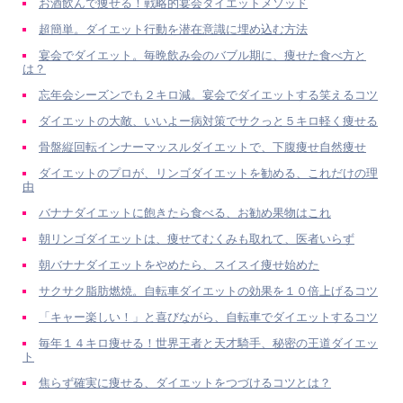
お酒飲んで痩せる！戦略的宴会ダイエットメソッド
超簡単。ダイエット行動を潜在意識に埋め込む方法
宴会でダイエット。毎晩飲み会のバブル期に、痩せた食べ方と
は？
忘年会シーズンでも２キロ減。宴会でダイエットする笑えるコツ
ダイエットの大敵、いいよー病対策でサクっと５キロ軽く痩せる
骨盤縦回転インナーマッスルダイエットで、下腹痩せ自然痩せ
ダイエットのプロが、リンゴダイエットを勧める、これだけの理
由
バナナダイエットに飽きたら食べる、お勧め果物はこれ
朝リンゴダイエットは、痩せてむくみも取れて、医者いらず
朝バナナダイエットをやめたら、スイスイ痩せ始めた
サクサク脂肪燃焼。自転車ダイエットの効果を１０倍上げるコツ
「キャー楽しい！」と喜びながら、自転車でダイエットするコツ
毎年１４キロ痩せる！世界王者と天才騎手、秘密の王道ダイエッ
ト
焦らず確実に痩せる、ダイエットをつづけるコツとは？