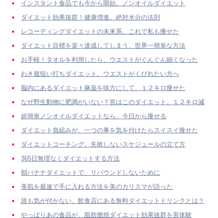
インスタント食品でも今から開始。ノンオイルダイエット
ダイエット効果抜群！健康増進。絶対水分の法則
レコーディングダイエットの未来系。これで私も痩せた
ダイエット目標を楽々達成してしまう、世界一簡単な方法
お手軽！タオルを利用したら、ウエストがぐんぐん細くなった
わき腹狙い打ちダイエット。ウエストがくびれたい方へ
脳内にあるダイエット麻薬を味方にして、１２キロ痩せた
なぜ野生動物に肥満がいない？答はこのダイエット。１２キロ減
超簡単ノンオイルダイエットなら、今日から痩せる
ダイエット負組みが、一つの事を気を付けたらスイスイ痩せた
ダイエットコーチング。失敗しないスケジュールの立て方
365日無理なくダイエットする方法
朝バナナダイエットで、リバウンドしないために
美肌を最速で手に入れる方法を美のカリスマが語った
誰も気が付かない、飲食店にある無料ダイエットドリンクとは？
やっぱりあの食品が、脂肪燃焼ダイエット効果抜群を実体験