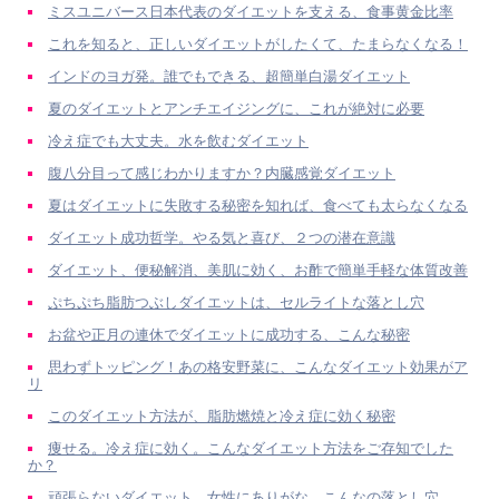
ミスユニバース日本代表のダイエットを支える、食事黄金比率
これを知ると、正しいダイエットがしたくて、たまらなくなる！
インドのヨガ発。誰でもできる、超簡単白湯ダイエット
夏のダイエットとアンチエイジングに、これが絶対に必要
冷え症でも大丈夫。水を飲むダイエット
腹八分目って感じわかりますか？内臓感覚ダイエット
夏はダイエットに失敗する秘密を知れば、食べても太らなくなる
ダイエット成功哲学。やる気と喜び、２つの潜在意識
ダイエット、便秘解消、美肌に効く、お酢で簡単手軽な体質改善
ぷちぷち脂肪つぶしダイエットは、セルライトな落とし穴
お盆や正月の連休でダイエットに成功する、こんな秘密
思わずトッピング！あの格安野菜に、こんなダイエット効果がア
リ
このダイエット方法が、脂肪燃焼と冷え症に効く秘密
痩せる。冷え症に効く。こんなダイエット方法をご存知でした
か？
頑張らないダイエット。女性にありがな、こんなの落とし穴