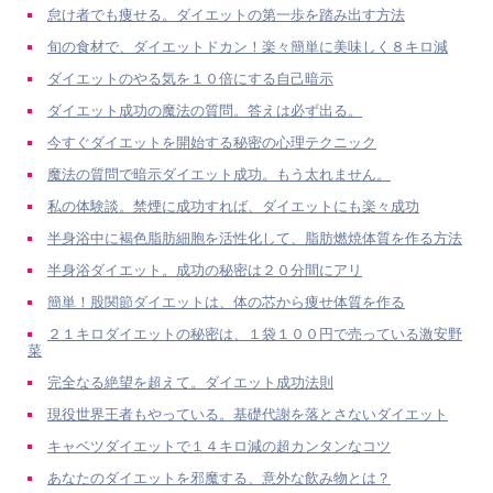
怠け者でも痩せる。ダイエットの第一歩を踏み出す方法
旬の食材で、ダイエットドカン！楽々簡単に美味しく８キロ減
ダイエットのやる気を１０倍にする自己暗示
ダイエット成功の魔法の質問。答えは必ず出る。
今すぐダイエットを開始する秘密の心理テクニック
魔法の質問で暗示ダイエット成功。もう太れません。
私の体験談。禁煙に成功すれば、ダイエットにも楽々成功
半身浴中に褐色脂肪細胞を活性化して、脂肪燃焼体質を作る方法
半身浴ダイエット。成功の秘密は２０分間にアリ
簡単！股関節ダイエットは、体の芯から痩せ体質を作る
２１キロダイエットの秘密は、１袋１００円で売っている激安野
菜
完全なる絶望を超えて。ダイエット成功法則
現役世界王者もやっている。基礎代謝を落とさないダイエット
キャベツダイエットで１４キロ減の超カンタンなコツ
あなたのダイエットを邪魔する、意外な飲み物とは？