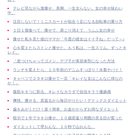
テレビ見ながら激痩せ、美脚、一生太らない。女の幸せ味わい
中。
注目しないで！ミニスカートが似合う足になる自転車の乗り方
１日１個食べて、痩せて、肩こり消えて、うふふ女の幸せ
痩せた私を見た彼のママが「今度の彼女はイイ子ね」だって～♪
心を変えたらストンと痩せた。もう私は、一生スリム。ずっとキ
レイ。
「差つけちゃってゴメン」デブ子が美容体型になった方法
ランチを変えたら、１０年前のデニムすっぽり！水着ヤバイ！
キャベツで２９キロ痩せて一言「キレイな女はこんなに得なの
か！」
腹筋を６つに割る。キレイなカラダで自信キラリ優越感
爽快、痩せる、若返るから毎日やりたい！デドックスダイエット
歯をみがくだけ！楽々簡単、お金かからずお得なダイエット
暗示で１年で９キロ痩せ。１０歳若返り周囲の見る目が変った
ダイエットして壁おんな。１０秒で山おんな。