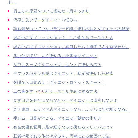
ト。
肩こりの原因をついに掴んだ！肩すっきり
依存しないで！ダイエットも悩みも
誰も気がついていないデブ一直線！運動不足とダイエットの秘密
堀の中のダイエットな面々２。この食生活で一生スリム
堀の中のダイエットな面々。真似したら１週間で３キロ痩せた。
悪いヤツほど、よく痩せる。小悪魔ダイエット
サウナスーツダイエットは、ホントに痩せるの？
デブレスパイラル脱出ダイエット。私が鬼痩せした秘密
冬眠から目覚めよ！ダイエットロケットスタート！
二の腕をすっきり細く、モデル並みにする方法
まず自分を好きにならなきゃ、ダイエットは成功しないよ
楽々簡単。ムラタク式ダイエットなら、ふくらはぎが細くなる。
痩せる。口臭が消える。ダイエット朝食の作り方
有名女優も愛用。足が細くなって痩せるスリッパとは？
肥満の元である体のゆがみを、簡単にとる秘密の方法