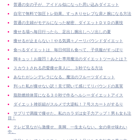
普通の女の子が、アイドル似になった思い込みダイエット
自宅で無料で加圧トレ効果。すっきりセレブな肩と腕になる方法
普通の主婦がモデルになった秘密、ダイエットＤＶＤの裏技
痩せる場へ毎日行ったら、足出し腕出しヘソ出しの夏
痩せるが止まらない！やる気満々ノーリバウンドダイエット
食べるダイエットは、毎日何回も食べて、子供服がすっぽり
脚キュッ！お腹凹！あなた専用魔法のダイエットツールとは？
スカウトされる恋愛痩せ美人に、３秒でなる方法
あなたがシンデレラになる。魔法のフルーツダイエット
判った私が痩せない訳！見て聞いて感じてリバウンドの真実
脂肪燃焼体質になる３０秒で作るヘルシーダイエットアイス
ダイエット挫折組がスルメで大逆転！７号スカートがするり
サプリで満腹で痩せた。私のカラダは女子力アップ！男も女も注
目！
テレビ見ながら激痩せ、美脚、一生太らない。女の幸せ味わい
中。