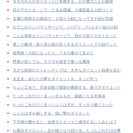
９８％の人がダイエットに失敗する、心の奥のこんな秘密
目の下のくま、シワ、たるみ撲滅。５歳若返る小顔づくり
女優の簡単もの真似で、２回り小顔になってモテ顔が完成
おでこのリンパマッサージで、ジ○ディ・フ○スター並の小顔
こんな簡単なリンパマッサージで、顔が２回り小さくなった
肩こり解消！肩と首の血行良くするダイエットで小顔ゲット
超簡単！小顔になったら、７キロ痩せて見えた
野菜が高くても、サラダを格安で食べる裏技
大きな筋肉のストレッチングは、大きなダイエット効果を生む
大丈夫。あなたの夢もダイエットも、きっと叶う
ちょい工夫で、完全自動で脂肪が燃焼する。座り方ダイエット
たったこれだけ！太～い太ももが、超細くなる半身浴
たったこれだけ！太～いふくはぎが、すっきり細くなった
ふくらはぎを細くする、狙い撃ちダイエット
下半身が痩せると、全身ダイエットに成功するしくみとは？
お風呂ダイエット。足が細くなり続ける、たったこれだけの事