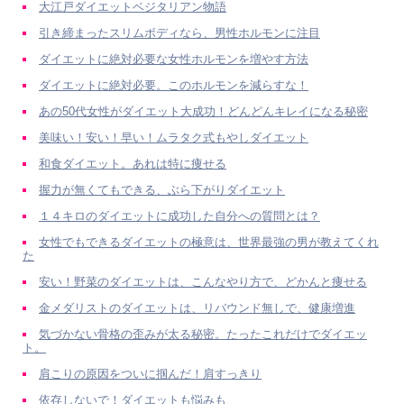
大江戸ダイエットベジタリアン物語
引き締まったスリムボディなら、男性ホルモンに注目
ダイエットに絶対必要な女性ホルモンを増やす方法
ダイエットに絶対必要。このホルモンを減らすな！
あの50代女性がダイエット大成功！どんどんキレイになる秘密
美味い！安い！早い！ムラタク式もやしダイエット
和食ダイエット。あれは特に痩せる
握力が無くてもできる、ぶら下がりダイエット
１４キロのダイエットに成功した自分への質問とは？
女性でもできるダイエットの極意は、世界最強の男が教えてくれ
た
安い！野菜のダイエットは、こんなやり方で、どかんと痩せる
金メダリストのダイエットは、リバウンド無しで、健康増進
気づかない骨格の歪みが太る秘密。たったこれだけでダイエッ
ト。
肩こりの原因をついに掴んだ！肩すっきり
依存しないで！ダイエットも悩みも