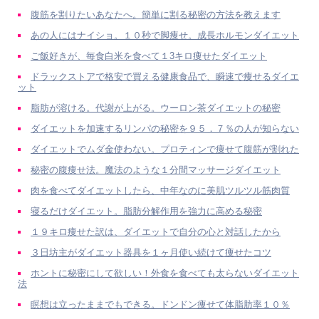
腹筋を割りたいあなたへ。簡単に割る秘密の方法を教えます
あの人にはナイショ。１０秒で脚痩せ。成長ホルモンダイエット
ご飯好きが、毎食白米を食べて１3キロ痩せたダイエット
ドラックストアで格安で買える健康食品で、瞬速で痩せるダイエ
ット
脂肪が溶ける。代謝が上がる。ウーロン茶ダイエットの秘密
ダイエットを加速するリンパの秘密を９５．７％の人が知らない
ダイエットでムダ金使わない。プロティンで痩せて腹筋が割れた
秘密の腹痩せ法。魔法のような１分間マッサージダイエット
肉を食べてダイエットしたら、中年なのに美肌ツルツル筋肉質
寝るだけダイエット。脂肪分解作用を強力に高める秘密
１９キロ痩せた訳は、ダイエットで自分の心と対話したから
３日坊主がダイエット器具を１ヶ月使い続けて痩せたコツ
ホントに秘密にして欲しい！外食を食べても太らないダイエット
法
瞑想は立ったままでもできる。ドンドン痩せて体脂肪率１０％