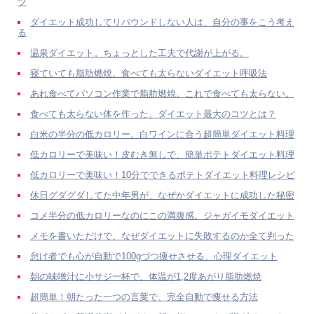
ツ
ダイエット成功してリバウンドしない人は、自分の事をこう考え
る
温泉ダイエット。ちょっとした工夫で代謝が上がる。
寝ていても脂肪燃焼。食べても太らないダイエット呼吸法
あれ食べてパソコン作業で脂肪燃焼。これで食べても太らない。
食べても太らない体を作った、ダイエット最大のコツとは？
白米の半分の低カロリー。白ワインに合う超簡単ダイエット料理
低カロリーで美味い！皮むき無しで、簡単ポテトダイエット料理
低カロリーで美味い！10分でできるポテトダイエット料理レシピ
休日グダグダしてた中年男が、なぜかダイエットに成功した秘密
コメ半分の低カロリーなのにこの満腹感。ジャガイモダイエット
メモを書いただけで、なぜダイエットに失敗するのか全て判った
怠け者でも心が自動で100gづつ痩せさせる、心理ダイエット
朝の味噌汁に小サジ一杯で、体温が1,2度あがり脂肪燃焼
超簡単！朝たった一つの言葉で、完全自動で痩せる方法