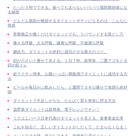
たった５秒でできる。食べても太らないバリバリ脂肪燃焼体にな
る秘密
どんどん脂肪が燃焼するダイエットボディになるのは、こんなに
簡単
骨盤矯正や撒くだけダイエットでも、リバウンドする落とし穴
痩せる呼吸、太る呼吸。健康な呼吸、不健康な呼吸
継続力。ダイエットを絶対に成功させる最大のコツ。
顔が小さいと痩せて見える。１日７秒。超簡単、二重アゴをとる
顔の筋トレ
超ラクチン簡単。お腹いっぱい満腹感でダイエットに成功する方
法
ビールを毎日がぶ飲みしたら、１週間で３キロ痩せて体調も絶好
調
ダイエットで不足しがちな、たんぱく質を簡単に摂る方法
温野菜ダイエットは超簡単。電子レンジでチン！
ミスユニバース日本代表のダイエットを支える、食事黄金比率
これを知ると、正しいダイエットがしたくて、たまらなくなる！
インドのヨガ発。誰でもできる、超簡単白湯ダイエット