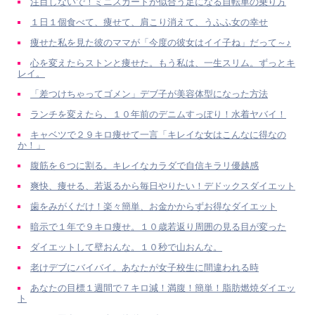
注目しないで！ミニスカートが似合う足になる自転車の乗り方
１日１個食べて、痩せて、肩こり消えて、うふふ女の幸せ
痩せた私を見た彼のママが「今度の彼女はイイ子ね」だって～♪
心を変えたらストンと痩せた。もう私は、一生スリム。ずっとキ
レイ。
「差つけちゃってゴメン」デブ子が美容体型になった方法
ランチを変えたら、１０年前のデニムすっぽり！水着ヤバイ！
キャベツで２９キロ痩せて一言「キレイな女はこんなに得なの
か！」
腹筋を６つに割る。キレイなカラダで自信キラリ優越感
爽快、痩せる、若返るから毎日やりたい！デドックスダイエット
歯をみがくだけ！楽々簡単、お金かからずお得なダイエット
暗示で１年で９キロ痩せ。１０歳若返り周囲の見る目が変った
ダイエットして壁おんな。１０秒で山おんな。
老けデブにバイバイ。あなたが女子校生に間違われる時
あなたの目標１週間で７キロ減！満腹！簡単！脂肪燃焼ダイエッ
ト