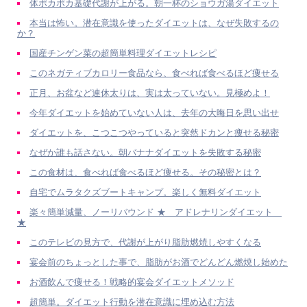
体ポカポカ基礎代謝が上がる。朝一杯のショウガ湯ダイエット
本当は怖い。潜在意識を使ったダイエットは、なぜ失敗するの
か？
国産チンゲン菜の超簡単料理ダイエットレシピ
このネガティブカロリー食品なら、食べれば食べるほど痩せる
正月、お盆など連休太りは、実は太っていない。見極めよ！
今年ダイエットを始めていない人は、去年の大晦日を思い出せ
ダイエットを、こつこつやっていると突然ドカンと痩せる秘密
なぜか誰も話さない。朝バナナダイエットを失敗する秘密
この食材は、食べれば食べるほど痩せる。その秘密とは？
自宅でムラタクズブートキャンプ。楽しく無料ダイエット
楽々簡単減量、ノーリバウンド ★ アドレナリンダイエット
★
このテレビの見方で、代謝が上がり脂肪燃焼しやすくなる
宴会前のちょっとした事で、脂肪がお酒でどんどん燃焼し始めた
お酒飲んで痩せる！戦略的宴会ダイエットメソッド
超簡単。ダイエット行動を潜在意識に埋め込む方法