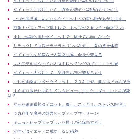
ダイエットに成功したら貯金が増えた秘密の方法その２
ダイエットに成功したら、貯金が増えた秘密の方法その１
いつか病撲滅。あなたのダイエットへの重い腰があがります。
簡単！バストアップ楽トレで、トップが２センチ上向きツン♪
正しい理論的風船ダイエットで、痩せて小顔になった
リラックして血液サラサラとリンパを流し、夢の痩せ体質
ダイエットを加速させる第２心臓。全身が若返る
あのモデルもやっているストレッチングのダイエット効果
ダイエット大成功して、気味悪いほど若返る方法
これが本物キャベツダイエット。２９キロ減、肌ツルピカの秘密
１０キロ痩せた女性にインタビューしました。ダイエットの秘訣
は？
立ったまま瞑想ダイエット。癒し。スッキリ。ストレス解消！
引力利用で魔法の効果ヒップアップマッサージ
キュっとヒップアップしたら周りの視線痛すぎ！
女性がダイエットに成功しない秘密