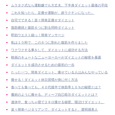
ムラタク式なら運動嫌でも大丈夫。下半身ダイエット最後の手段
これを知ったら、足痩せ運動が、超ラクチンになった。
自宅でできる！楽々簡単足痩せダイエット
脂肪燃焼と腹筋６つに割る同時ダイエット
即効ウエスト細っ！簡単マッサージ
私は１０秒で、この６つに割れた腹筋を作りました
ワクワクする事をして、ダイエットに成功する方法
映画のキュートな二ューヨーカーがダイエットの秘密を暴露
ダイエットを成功させるための最初の一歩
たった一つ、簡単ダイエット。痩せている人はみんなやっている
痩せる！ダイエット休日習慣が身に付く方法
食べても食べても、４０代後半で体肪率１０％の秘密とは？
魔術のように痩せる。ディープ自己暗示ダイエットとは？
連休中、食っちゃ寝で２キロ痩せる秘密。寝ぼけダイエット。
楽々簡単ベジタリアンで、ダイエットすると、透明感美人