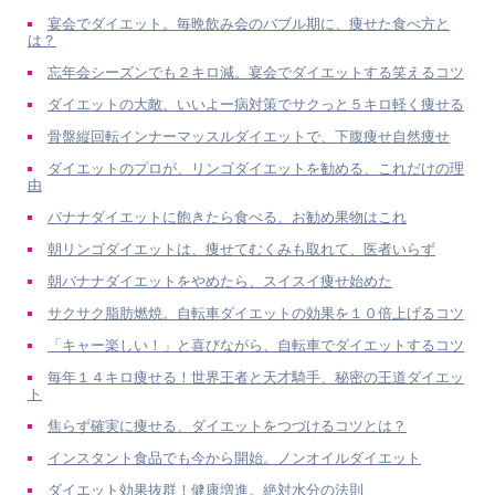
宴会でダイエット。毎晩飲み会のバブル期に、痩せた食べ方と
は？
忘年会シーズンでも２キロ減。宴会でダイエットする笑えるコツ
ダイエットの大敵、いいよー病対策でサクっと５キロ軽く痩せる
骨盤縦回転インナーマッスルダイエットで、下腹痩せ自然痩せ
ダイエットのプロが、リンゴダイエットを勧める、これだけの理
由
バナナダイエットに飽きたら食べる、お勧め果物はこれ
朝リンゴダイエットは、痩せてむくみも取れて、医者いらず
朝バナナダイエットをやめたら、スイスイ痩せ始めた
サクサク脂肪燃焼。自転車ダイエットの効果を１０倍上げるコツ
「キャー楽しい！」と喜びながら、自転車でダイエットするコツ
毎年１４キロ痩せる！世界王者と天才騎手、秘密の王道ダイエッ
ト
焦らず確実に痩せる、ダイエットをつづけるコツとは？
インスタント食品でも今から開始。ノンオイルダイエット
ダイエット効果抜群！健康増進。絶対水分の法則