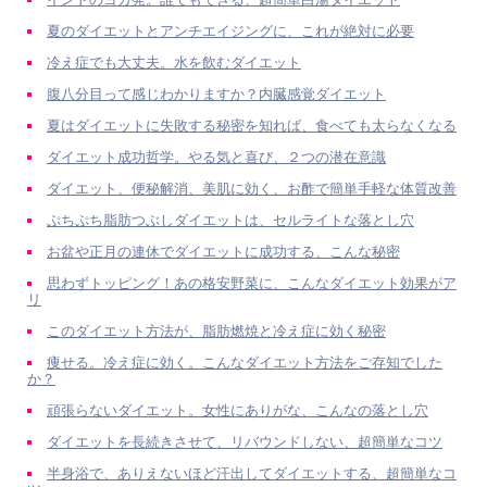
夏のダイエットとアンチエイジングに、これが絶対に必要
冷え症でも大丈夫。水を飲むダイエット
腹八分目って感じわかりますか？内臓感覚ダイエット
夏はダイエットに失敗する秘密を知れば、食べても太らなくなる
ダイエット成功哲学。やる気と喜び、２つの潜在意識
ダイエット、便秘解消、美肌に効く、お酢で簡単手軽な体質改善
ぷちぷち脂肪つぶしダイエットは、セルライトな落とし穴
お盆や正月の連休でダイエットに成功する、こんな秘密
思わずトッピング！あの格安野菜に、こんなダイエット効果がア
リ
このダイエット方法が、脂肪燃焼と冷え症に効く秘密
痩せる。冷え症に効く。こんなダイエット方法をご存知でした
か？
頑張らないダイエット。女性にありがな、こんなの落とし穴
ダイエットを長続きさせて、リバウンドしない、超簡単なコツ
半身浴で、ありえないほど汗出してダイエットする、超簡単なコ