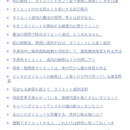
旬の食材で、ダイエットドカン！楽々簡単に美味しく８キロ減
ダイエットのやる気を１０倍にする自己暗示
ダイエット成功の魔法の質問。答えは必ず出る。
今すぐダイエットを開始する秘密の心理テクニック
魔法の質問で暗示ダイエット成功。もう太れません。
私の体験談。禁煙に成功すれば、ダイエットにも楽々成功
半身浴中に褐色脂肪細胞を活性化して、脂肪燃焼体質を作る方法
半身浴ダイエット。成功の秘密は２０分間にアリ
簡単！股関節ダイエットは、体の芯から痩せ体質を作る
２１キロダイエットの秘密は、１袋１００円で売っている激安野
菜
完全なる絶望を超えて。ダイエット成功法則
現役世界王者もやっている。基礎代謝を落とさないダイエット
キャベツダイエットで１４キロ減の超カンタンなコツ
あなたのダイエットを邪魔する、意外な飲み物とは？
運動でダイエットする人。これだけは絶対に知っておくべき