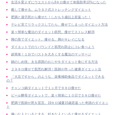
生活を変えずにウエストから8キロ痩せて体脂肪率10%になった
癒して痩せる。ムラタク式ストレッチングダイエット
肥満と過労死から痩せた！しかも５歳以上若返った！
テレビ見てリラックスしてたら、痩せてしまったダイエット方法
楽々簡単な魔法のダイエット瞑想。痩せてストレス解消
脚の形でダイエット。痩せる。脚がキレイになる
ダイエットでのリバウンドと肌荒れ防止にコレ食べよう
超簡単！１分でバストを大きくする魔法のマッサージ
鍋のしめ技。太る原因のおじやをダイエット食にする方法
２９キロ痩せて肌荒れ解消！医師が作った健康ダイエット法
「大豆ですから」のような、栄養補助食品でダイエットできる
の？
チャンコ鍋ダイエットで１ヶ月で９キロ痩せた
ビール酵母ダイエットで、楽々簡単に１０日で５キロ痩せた
肥満で医師が死を宣言。19キロ減量15歳若返った奇跡のダイエッ
ト
嫌いな人といると太る。好きな人といると痩せるダイエット