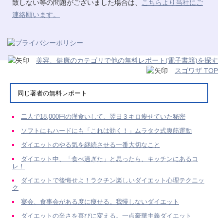
致しない等の問題がございました場合は、
こちらより当社にご
連絡願います。
美容、健康のカテゴリで他の無料レポート(電子書籍)を探す
スゴワザ TOP
同じ著者の無料レポート
二人で18,000円の漢食いして、翌日３キロ痩せていた秘密
ソフトにもハードにも「これは効く！」ムラタク式腹筋運動
ダイエットのやる気を継続させる一番大切なこと
ダイエット中、「食べ過ぎた」と思ったら、キッチンにあるコ
レ！
ダイエットで後悔せよ！ラクチン楽しいダイエット心理テクニッ
ク
宴会、食事会がある度に痩せる。我慢しないダイエット
ダイエットの辛さを喜びに変える。一点豪華主義ダイエット