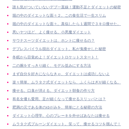
誰も気がついていないデブ一直線！運動不足とダイエットの秘密
堀の中のダイエットな面々２。この食生活で一生スリム
堀の中のダイエットな面々。真似したら１週間で３キロ痩せた。
悪いヤツほど、よく痩せる。小悪魔ダイエット
サウナスーツダイエットは、ホントに痩せるの？
デブレスパイラル脱出ダイエット。私が鬼痩せした秘密
冬眠から目覚めよ！ダイエットロケットスタート！
二の腕をすっきり細く、モデル並みにする方法
まず自分を好きにならなきゃ、ダイエットは成功しないよ
楽々簡単。ムラタク式ダイエットなら、ふくらはぎが細くなる。
痩せる。口臭が消える。ダイエット朝食の作り方
有名女優も愛用。足が細くなって痩せるスリッパとは？
肥満の元である体のゆがみを、簡単にとる秘密の方法
ダイエット心理学。心のブレーキを外せばあなたは痩せる
ムラタク式プルーンダイエット。笑って、痩せるコツを掴んで！