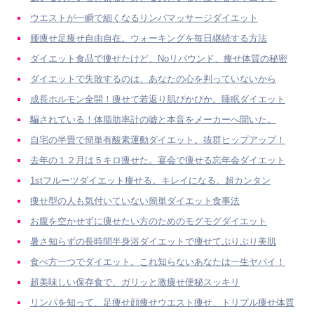
ウエストが一瞬で細くなるリンパマッサージダイエット
腰痩せ足痩せ自由自在。ウォーキングを毎日継続する方法
ダイエット食品で痩せたけど、Noリバウンド、痩せ体質の秘密
ダイエットで失敗するのは、あなたの心を判っていないから
成長ホルモン全開！痩せて若返り肌ぴかぴか。睡眠ダイエット
騙されている！体脂肪率計の嘘と本音をメーカーへ聞いた。
自宅の半畳で簡単有酸素運動ダイエット。抜群ヒップアップ！
去年の１２月は５キロ痩せた。宴会で痩せる忘年会ダイエット
1stフルーツダイエット痩せる。キレイになる。超カンタン
痩せ型の人も気付いていない簡単ダイエット食事法
お腹を空かせずに痩せたい方のためのモグモグダイエット
暑さ知らずの長時間半身浴ダイエットで痩せてぷりぷり美肌
食べ方一つでダイエット。これ知らないあなたは一生ヤバイ！
超美味しい保存食で、ガリッと激痩せ便秘スッキリ
リンパを知って、足痩せ顔痩せウエスト痩せ、トリプル痩せ体質