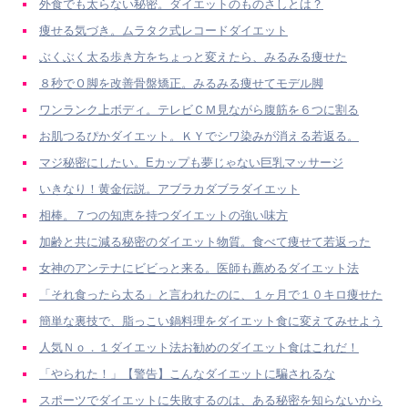
外食でも太らない秘密。ダイエットのものさしとは？
痩せる気づき。ムラタク式レコードダイエット
ぶくぶく太る歩き方をちょっと変えたら、みるみる痩せた
８秒でＯ脚を改善骨盤矯正。みるみる痩せてモデル脚
ワンランク上ボディ。テレビＣＭ見ながら腹筋を６つに割る
お肌つるぴかダイエット。ＫＹでシワ染みが消える若返る。
マジ秘密にしたい。Eカップも夢じゃない巨乳マッサージ
いきなり！黄金伝説。アブラカダブラダイエット
相棒。７つの知恵を持つダイエットの強い味方
加齢と共に減る秘密のダイエット物質。食べて痩せて若返った
女神のアンテナにビビっと来る。医師も薦めるダイエット法
「それ食ったら太る」と言われたのに、１ヶ月で１０キロ痩せた
簡単な裏技で、脂っこい鍋料理をダイエット食に変えてみせよう
人気Ｎｏ．１ダイエット法お勧めのダイエット食はこれだ！
「やられた！」【警告】こんなダイエットに騙されるな
スポーツでダイエットに失敗するのは、ある秘密を知らないから