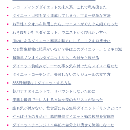
レコーディングダイエットの未来系。これで私も痩せた
ダイエット目標を楽々達成してしまう、世界一簡単な方法
お手軽！タオルを利用したら、ウエストがぐんぐん細くなった
わき腹狙い打ちダイエット。ウエストがくびれたい方へ
脳内にあるダイエット麻薬を味方にして、１２キロ痩せた
なぜ野生動物に肥満がいない？答はこのダイエット。１２キロ減
超簡単ノンオイルダイエットなら、今日から痩せる
ダイエット負組みが、一つの事を気を付けたらスイスイ痩せた
ダイエットコーチング。失敗しないスケジュールの立て方
365日無理なくダイエットする方法
朝バナナダイエットで、リバウンドしないために
美肌を最速で手に入れる方法を美のカリスマが語った
誰も気が付かない、飲食店にある無料ダイエットドリンクとは？
やっぱりあの食品が、脂肪燃焼ダイエット効果抜群を実体験
ダイエットチェンジ！１年前の自分より痩せて綺麗になった