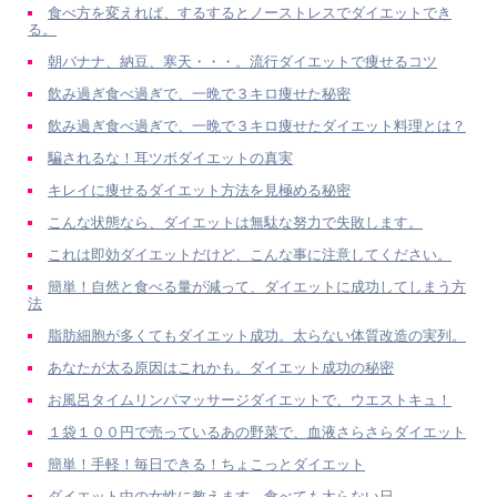
食べ方を変えれば、するするとノーストレスでダイエットでき
る。
朝バナナ、納豆、寒天・・・。流行ダイエットで痩せるコツ
飲み過ぎ食べ過ぎで、一晩で３キロ痩せた秘密
飲み過ぎ食べ過ぎで、一晩で３キロ痩せたダイエット料理とは？
騙されるな！耳ツボダイエットの真実
キレイに痩せるダイエット方法を見極める秘密
こんな状態なら、ダイエットは無駄な努力で失敗します。
これは即効ダイエットだけど、こんな事に注意してください。
簡単！自然と食べる量が減って、ダイエットに成功してしまう方
法
脂肪細胞が多くてもダイエット成功。太らない体質改造の実列。
あなたが太る原因はこれかも。ダイエット成功の秘密
お風呂タイムリンパマッサージダイエットで、ウエストキュ！
１袋１００円で売っているあの野菜で、血液さらさらダイエット
簡単！手軽！毎日できる！ちょこっとダイエット
ダイエット中の女性に教えます。食べても太らない日