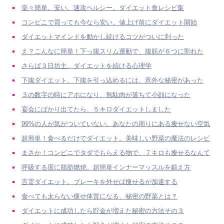
楽々簡単。安い。速攻ヘルシー。ダイエット食レシピ集
コンビニで買っても今なら安い。値上げ前にダイエット開始
ダイエットマインドを動かし続けるコツがついに判った
え？こんなに簡単！下っ腹スリム運動で、腹筋が６つに割れた
さらば３日坊主。ダイエットを続ける心理学
下腹ダイエット。下腹を引っ込めるには、意外な秘密があった
３の数字の時にアホになり、無駄肉が落ちて小顔になった
宴会にばかり出てたら、５キロダイエットしました
99%の人が気がついていない。あなたの周りにある痩せない空気
超簡単！食べるだけでダイエット。美味しい野菜の魔法のレシピ
まさか！コンビニでタダでもらえる物で、７キロも痩せるなんて
呼吸する度に脂肪燃焼。超簡単インナーマッスルを鍛え方
言霊ダイエット。ブレーキを外せば痩せるが加速する
食べても太らない痩せ体質になる、秘密の野菜とは？
ダイエットに成功したら貯金が増えた秘密の方法その３