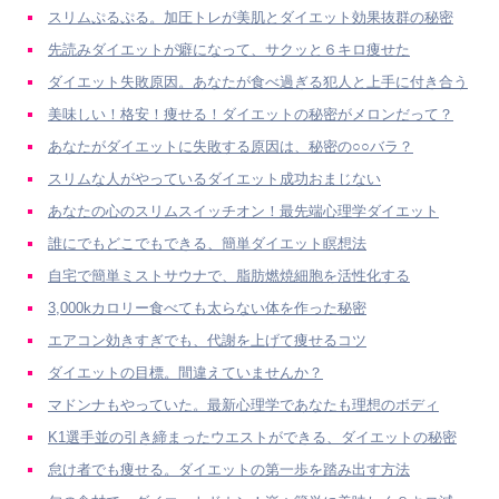
スリムぷるぷる。加圧トレが美肌とダイエット効果抜群の秘密
先読みダイエットが癖になって、サクッと６キロ痩せた
ダイエット失敗原因。あなたが食べ過ぎる犯人と上手に付き合う
美味しい！格安！痩せる！ダイエットの秘密がメロンだって？
あなたがダイエットに失敗する原因は、秘密の○○バラ？
スリムな人がやっているダイエット成功おまじない
あなたの心のスリムスイッチオン！最先端心理学ダイエット
誰にでもどこでもできる、簡単ダイエット瞑想法
自宅で簡単ミストサウナで、脂肪燃焼細胞を活性化する
3,000kカロリー食べても太らない体を作った秘密
エアコン効きすぎでも、代謝を上げて痩せるコツ
ダイエットの目標。間違えていませんか？
マドンナもやっていた。最新心理学であなたも理想のボディ
K1選手並の引き締まったウエストができる、ダイエットの秘密
怠け者でも痩せる。ダイエットの第一歩を踏み出す方法