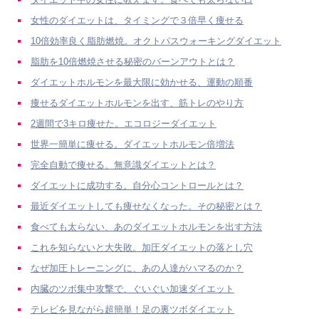
女性のダイエットは、タイミングで３倍早く痩せる
10倍効率良く脂肪燃焼。オクトパスウォーキングダイエット
脂肪を10倍燃焼させる秘密のバーンアウトとは？
ダイエットホルモンを最大限に効かせる、運動の順番
痩せるダイエットホルモンを出す、筋トレのやり方
2週間で3キロ痩せた。エコロジーダイエット
世界一簡単に痩せる。ダイエットホルモン倍増法
完全自動で痩せる、無意識ダイエットとは？
ダイエットに成功する。自分心コントロールとは？
最近ダイエットしても痩せなくなった。その秘密とは？
食べても太らない、あのダイエットホルモンを出す方法
これを知らないと大失敗。加圧ダイエットの落とし穴
なぜ加圧トレーニングに、あの人達がハマるのか？
内臓のツボ集中攻撃で、ぐいぐい加速ダイエット
テレビを見ながら超簡単！足の裏ツボダイエット