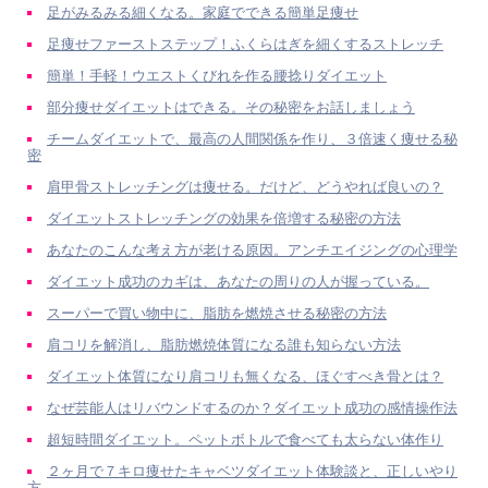
足がみるみる細くなる。家庭でできる簡単足痩せ
足痩せファーストステップ！ふくらはぎを細くするストレッチ
簡単！手軽！ウエストくびれを作る腰捻りダイエット
部分痩せダイエットはできる。その秘密をお話しましょう
チームダイエットで、最高の人間関係を作り、３倍速く痩せる秘
密
肩甲骨ストレッチングは痩せる。だけど、どうやれば良いの？
ダイエットストレッチングの効果を倍増する秘密の方法
あなたのこんな考え方が老ける原因。アンチエイジングの心理学
ダイエット成功のカギは、あなたの周りの人が握っている。
スーパーで買い物中に、脂肪を燃焼させる秘密の方法
肩コリを解消し、脂肪燃焼体質になる誰も知らない方法
ダイエット体質になり肩コリも無くなる、ほぐすべき骨とは？
なぜ芸能人はリバウンドするのか？ダイエット成功の感情操作法
超短時間ダイエット。ペットボトルで食べても太らない体作り
２ヶ月で７キロ痩せたキャベツダイエット体験談と、正しいやり
方