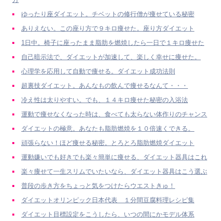
ゆったり座ダイエット。チベットの修行僧が痩せている秘密
ありえない。この座り方で９キロ痩せた。座り方ダイエット
1日中。椅子に座ったまま脂肪を燃焼したら一日で１キロ痩せた
自己暗示法で、ダイエットが加速して、楽しく幸せに痩せた。
心理学を応用して自動で痩せる。ダイエット成功法則
超裏技ダイエット。あんなもの飲んで痩せるなんて・・・
冷え性は太りやすい。でも、１４キロ痩せた秘密の入浴法
運動で痩せなくなった時は、食べても太らない体作りのチャンス
ダイエットの極意。あなたも脂肪燃焼を１０倍速くできる。
頑張らない！ほど痩せる秘密。とろとろ脂肪燃焼ダイエット
運動嫌いでも好きでも楽々簡単に痩せる、ダイエット器具はこれ
楽々痩せて一生スリムでいたいなら、ダイエット器具はこう選ぶ
普段の歩き方をちょっと気をつけたらウエストきゅ！
ダイエットオリンピック日本代表 １分間豆腐料理レシピ集
ダイエット目標設定をこうしたら、いつの間にかモデル体系