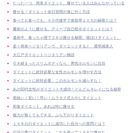
たった一つ、簡単ダイエット。痩せている人はみんなやっている
痩せる！ダイエット休日習慣が身に付く方法
食べても食べても、４０代後半で体肪率１０％の秘密とは？
魔術のように痩せる。ディープ自己暗示ダイエットとは？
連休中、食っちゃ寝で２キロ痩せる秘密。寝ぼけダイエット。
楽々簡単ベジタリアンで、ダイエットすると、透明感美人
大江戸ダイエットベジタリアン物語
引き締まったスリムボディなら、男性ホルモンに注目
ダイエットに絶対必要な女性ホルモンを増やす方法
ダイエットに絶対必要。このホルモンを減らすな！
あの50代女性がダイエット大成功！どんどんキレイになる秘密
美味い！安い！早い！ムラタク式もやしダイエット
和食ダイエット。あれは特に痩せる
握力が無くてもできる、ぶら下がりダイエット
１４キロのダイエットに成功した自分への質問とは？
伝説の男のダイエット。これを食べて１９キロ痩せた