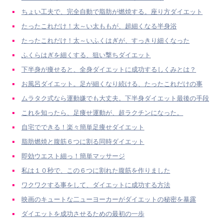
ちょい工夫で、完全自動で脂肪が燃焼する。座り方ダイエット
たったこれだけ！太～い太ももが、超細くなる半身浴
たったこれだけ！太～いふくはぎが、すっきり細くなった
ふくらはぎを細くする、狙い撃ちダイエット
下半身が痩せると、全身ダイエットに成功するしくみとは？
お風呂ダイエット。足が細くなり続ける、たったこれだけの事
ムラタク式なら運動嫌でも大丈夫。下半身ダイエット最後の手段
これを知ったら、足痩せ運動が、超ラクチンになった。
自宅でできる！楽々簡単足痩せダイエット
脂肪燃焼と腹筋６つに割る同時ダイエット
即効ウエスト細っ！簡単マッサージ
私は１０秒で、この６つに割れた腹筋を作りました
ワクワクする事をして、ダイエットに成功する方法
映画のキュートな二ューヨーカーがダイエットの秘密を暴露
ダイエットを成功させるための最初の一歩