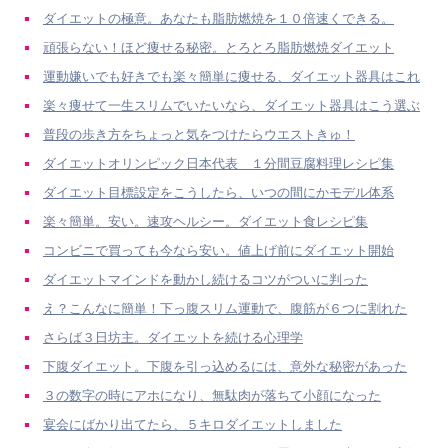
ダイエットの極意。あなたも脂肪燃焼を１０倍速くできる。
頑張らない！ほど痩せる秘密。とろとろ脂肪燃焼ダイエット
運動嫌いでも好きでも楽々簡単に痩せる、ダイエット器具はこれ
楽々痩せて一生スリムでいたいなら、ダイエット器具はこう選ぶ
普段の歩き方をちょっと気をつけたらウエストきゅ！
ダイエットオリンピック日本代表 １分間豆腐料理レシピ集
ダイエット目標設定をこうしたら、いつの間にかモデル体系
楽々簡単。安い。速攻ヘルシー。ダイエット食レシピ集
コンビニで買っても今なら安い。値上げ前にダイエット開始
ダイエットマインドを動かし続けるコツがついに判った
え？こんなに簡単！下っ腹スリム運動で、腹筋が６つに割れた
さらば３日坊主。ダイエットを続ける心理学
下腹ダイエット。下腹を引っ込めるには、意外な秘密があった
３の数字の時にアホになり、無駄肉が落ちて小顔になった
宴会にばかり出てたら、５キロダイエットしました