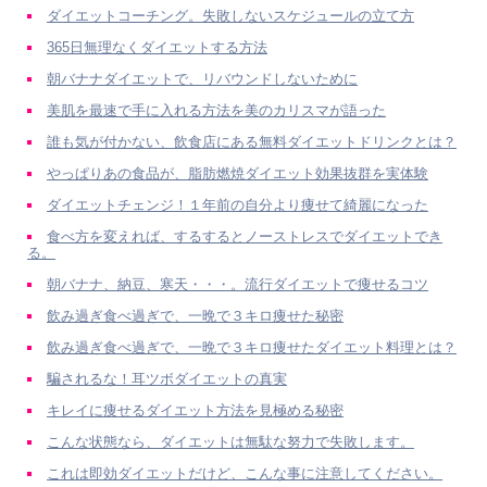
ダイエットコーチング。失敗しないスケジュールの立て方
365日無理なくダイエットする方法
朝バナナダイエットで、リバウンドしないために
美肌を最速で手に入れる方法を美のカリスマが語った
誰も気が付かない、飲食店にある無料ダイエットドリンクとは？
やっぱりあの食品が、脂肪燃焼ダイエット効果抜群を実体験
ダイエットチェンジ！１年前の自分より痩せて綺麗になった
食べ方を変えれば、するするとノーストレスでダイエットでき
る。
朝バナナ、納豆、寒天・・・。流行ダイエットで痩せるコツ
飲み過ぎ食べ過ぎで、一晩で３キロ痩せた秘密
飲み過ぎ食べ過ぎで、一晩で３キロ痩せたダイエット料理とは？
騙されるな！耳ツボダイエットの真実
キレイに痩せるダイエット方法を見極める秘密
こんな状態なら、ダイエットは無駄な努力で失敗します。
これは即効ダイエットだけど、こんな事に注意してください。