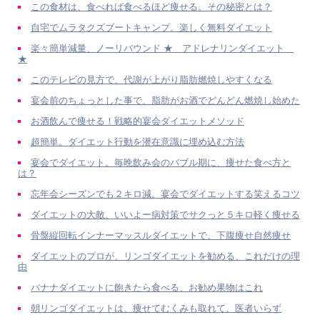
この食材は、食べれば食べるほど痩せる。その秘密とは？
自宅でムラタクズブートキャンプ。楽しく無料ダイエット
楽々簡単減量、ノーリバウンド ★ アドレナリンダイエット
★
このテレビの見方で、代謝が上がり脂肪燃焼しやすくなる
宴会前のちょっとした事で、脂肪がお酒でどんどん燃焼し始めた
お酒飲んで痩せる！戦略的宴会ダイエットメソッド
超簡単。ダイエット行動を潜在意識に埋め込む方法
宴会でダイエット。毎晩飲み会のバブル期に、痩せた食べ方と
は？
忘年会シーズンでも２キロ減。宴会でダイエットする笑えるコツ
ダイエットの大敵、いいよー病対策でサクっと５キロ軽く痩せる
骨盤縦回転インナーマッスルダイエットで、下腹痩せ自然痩せ
ダイエットのプロが、リンゴダイエットを勧める、これだけの理
由
バナナダイエットに飽きたら食べる、お勧め果物はこれ
朝リンゴダイエットは、痩せてむくみも取れて、医者いらず