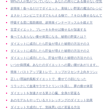
99%の人が気がついていない。あなたの周りにある痩せない空気
超簡単！食べるだけでダイエット。美味しい野菜の魔法のレシピ
まさか！コンビニでタダでもらえる物で、７キロも痩せるなんて
呼吸する度に脂肪燃焼。超簡単インナーマッスルを鍛え方
言霊ダイエット。ブレーキを外せば痩せるが加速する
食べても太らない痩せ体質になる、秘密の野菜とは？
ダイエットに成功したら貯金が増えた秘密の方法その３
ダイエットに成功したら貯金が増えた秘密の方法その２
ダイエットに成功したら、貯金が増えた秘密の方法その１
いつか病撲滅。あなたのダイエットへの重い腰があがります。
簡単！バストアップ楽トレで、トップが２センチ上向きツン♪
正しい理論的風船ダイエットで、痩せて小顔になった
リラックして血液サラサラとリンパを流し、夢の痩せ体質
ダイエットを加速させる第２心臓。全身が若返る
あのモデルもやっているストレッチングのダイエット効果
ダイエット大成功して、気味悪いほど若返る方法