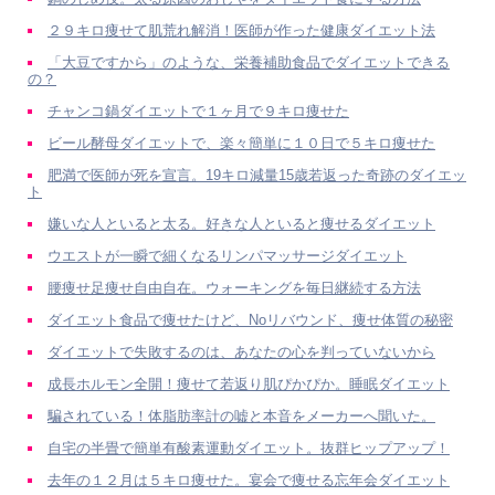
２９キロ痩せて肌荒れ解消！医師が作った健康ダイエット法
「大豆ですから」のような、栄養補助食品でダイエットできる
の？
チャンコ鍋ダイエットで１ヶ月で９キロ痩せた
ビール酵母ダイエットで、楽々簡単に１０日で５キロ痩せた
肥満で医師が死を宣言。19キロ減量15歳若返った奇跡のダイエッ
ト
嫌いな人といると太る。好きな人といると痩せるダイエット
ウエストが一瞬で細くなるリンパマッサージダイエット
腰痩せ足痩せ自由自在。ウォーキングを毎日継続する方法
ダイエット食品で痩せたけど、Noリバウンド、痩せ体質の秘密
ダイエットで失敗するのは、あなたの心を判っていないから
成長ホルモン全開！痩せて若返り肌ぴかぴか。睡眠ダイエット
騙されている！体脂肪率計の嘘と本音をメーカーへ聞いた。
自宅の半畳で簡単有酸素運動ダイエット。抜群ヒップアップ！
去年の１２月は５キロ痩せた。宴会で痩せる忘年会ダイエット