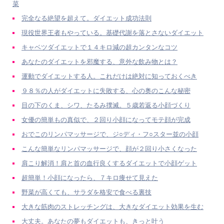
菜
完全なる絶望を超えて。ダイエット成功法則
現役世界王者もやっている。基礎代謝を落とさないダイエット
キャベツダイエットで１４キロ減の超カンタンなコツ
あなたのダイエットを邪魔する、意外な飲み物とは？
運動でダイエットする人。これだけは絶対に知っておくべき
９８％の人がダイエットに失敗する、心の奥のこんな秘密
目の下のくま、シワ、たるみ撲滅。５歳若返る小顔づくり
女優の簡単もの真似で、２回り小顔になってモテ顔が完成
おでこのリンパマッサージで、ジ○ディ・フ○スター並の小顔
こんな簡単なリンパマッサージで、顔が２回り小さくなった
肩こり解消！肩と首の血行良くするダイエットで小顔ゲット
超簡単！小顔になったら、７キロ痩せて見えた
野菜が高くても、サラダを格安で食べる裏技
大きな筋肉のストレッチングは、大きなダイエット効果を生む
大丈夫。あなたの夢もダイエットも、きっと叶う