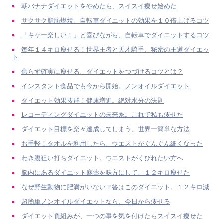
朝バナナダイエットをやめたら、スイスイ痩せ始めた
サクサク脂肪燃焼。自転車ダイエットの効果を１０倍上げるコツ
「キャー楽しい！」と喜びながら、自転車でダイエットするコツ
毎年１４キロ痩せる！世界王者と天才騎手、秘密の王道ダイエッ
ト
焦らず確実に痩せる、ダイエットをつづけるコツとは？
インスタント食品でも今から開始。ノンオイルダイエット
ダイエット効果抜群！健康増進。絶対水分の法則
レコーディングダイエットの未来系。これで私も痩せた
ダイエット目標を楽々達成してしまう、世界一簡単な方法
お手軽！タオルを利用したら、ウエストがぐんぐん細くなった
わき腹狙い打ちダイエット。ウエストがくびれたい方へ
脳内にあるダイエット麻薬を味方にして、１２キロ痩せた
なぜ野生動物に肥満がいない？答はこのダイエット。１２キロ減
超簡単ノンオイルダイエットなら、今日から痩せる
ダイエット負組みが、一つの事を気を付けたらスイスイ痩せた