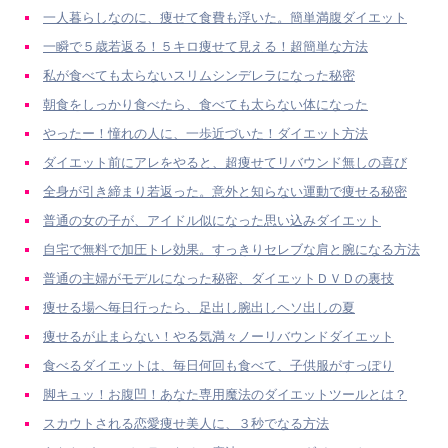
一人暮らしなのに、痩せて食費も浮いた。簡単満腹ダイエット
一瞬で５歳若返る！５キロ痩せて見える！超簡単な方法
私が食べても太らないスリムシンデレラになった秘密
朝食をしっかり食べたら、食べても太らない体になった
やったー！憧れの人に、一歩近づいた！ダイエット方法
ダイエット前にアレをやると、超痩せてリバウンド無しの喜び
全身が引き締まり若返った。意外と知らない運動で痩せる秘密
普通の女の子が、アイドル似になった思い込みダイエット
自宅で無料で加圧トレ効果。すっきりセレブな肩と腕になる方法
普通の主婦がモデルになった秘密、ダイエットＤＶＤの裏技
痩せる場へ毎日行ったら、足出し腕出しヘソ出しの夏
痩せるが止まらない！やる気満々ノーリバウンドダイエット
食べるダイエットは、毎日何回も食べて、子供服がすっぽり
脚キュッ！お腹凹！あなた専用魔法のダイエットツールとは？
スカウトされる恋愛痩せ美人に、３秒でなる方法