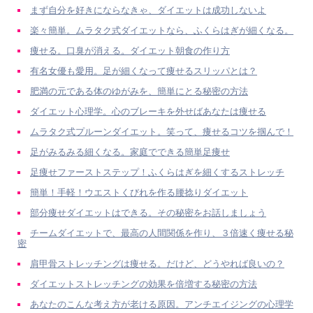
まず自分を好きにならなきゃ、ダイエットは成功しないよ
楽々簡単。ムラタク式ダイエットなら、ふくらはぎが細くなる。
痩せる。口臭が消える。ダイエット朝食の作り方
有名女優も愛用。足が細くなって痩せるスリッパとは？
肥満の元である体のゆがみを、簡単にとる秘密の方法
ダイエット心理学。心のブレーキを外せばあなたは痩せる
ムラタク式プルーンダイエット。笑って、痩せるコツを掴んで！
足がみるみる細くなる。家庭でできる簡単足痩せ
足痩せファーストステップ！ふくらはぎを細くするストレッチ
簡単！手軽！ウエストくびれを作る腰捻りダイエット
部分痩せダイエットはできる。その秘密をお話しましょう
チームダイエットで、最高の人間関係を作り、３倍速く痩せる秘
密
肩甲骨ストレッチングは痩せる。だけど、どうやれば良いの？
ダイエットストレッチングの効果を倍増する秘密の方法
あなたのこんな考え方が老ける原因。アンチエイジングの心理学