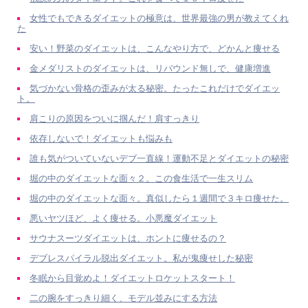
女性でもできるダイエットの極意は、世界最強の男が教えてくれ
た
安い！野菜のダイエットは、こんなやり方で、どかんと痩せる
金メダリストのダイエットは、リバウンド無しで、健康増進
気づかない骨格の歪みが太る秘密。たったこれだけでダイエッ
ト。
肩こりの原因をついに掴んだ！肩すっきり
依存しないで！ダイエットも悩みも
誰も気がついていないデブ一直線！運動不足とダイエットの秘密
堀の中のダイエットな面々２。この食生活で一生スリム
堀の中のダイエットな面々。真似したら１週間で３キロ痩せた。
悪いヤツほど、よく痩せる。小悪魔ダイエット
サウナスーツダイエットは、ホントに痩せるの？
デブレスパイラル脱出ダイエット。私が鬼痩せした秘密
冬眠から目覚めよ！ダイエットロケットスタート！
二の腕をすっきり細く、モデル並みにする方法