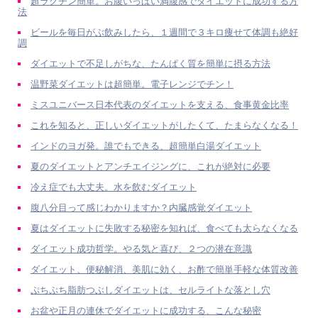
超ラクチン簡単。お腹いっぱい満腹感でダイエットに成功する方
法
ビールを毎日がぶ飲みしたら、１週間で３キロ痩せて体調も絶好
調
ダイエットで不足しがちな、たんぱく質を簡単に摂る方法
温野菜ダイエットは超簡単。電子レンジでチン！
ミスユニバース日本代表のダイエットを支える、食事黄金比率
これを知ると、正しいダイエットがしたくて、たまらなくなる！
インドのヨガ発。誰でもできる、超簡単白湯ダイエット
夏のダイエットとアンチエイジングに、これが絶対に必要
冷え症でも大丈夫。水を飲むダイエット
腹八分目って感じわかりますか？内臓感覚ダイエット
夏はダイエットに失敗する秘密を知れば、食べても太らなくなる
ダイエット成功哲学。やる気と喜び、２つの潜在意識
ダイエット、便秘解消、美肌に効く、お酢で簡単手軽な体質改善
ぷちぷち脂肪つぶしダイエットは、セルライトな落とし穴
お盆や正月の連休でダイエットに成功する、こんな秘密