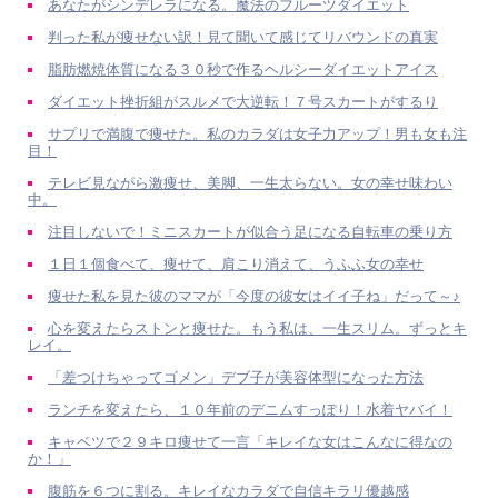
あなたがシンデレラになる。魔法のフルーツダイエット
判った私が痩せない訳！見て聞いて感じてリバウンドの真実
脂肪燃焼体質になる３０秒で作るヘルシーダイエットアイス
ダイエット挫折組がスルメで大逆転！７号スカートがするり
サプリで満腹で痩せた。私のカラダは女子力アップ！男も女も注
目！
テレビ見ながら激痩せ、美脚、一生太らない。女の幸せ味わい
中。
注目しないで！ミニスカートが似合う足になる自転車の乗り方
１日１個食べて、痩せて、肩こり消えて、うふふ女の幸せ
痩せた私を見た彼のママが「今度の彼女はイイ子ね」だって～♪
心を変えたらストンと痩せた。もう私は、一生スリム。ずっとキ
レイ。
「差つけちゃってゴメン」デブ子が美容体型になった方法
ランチを変えたら、１０年前のデニムすっぽり！水着ヤバイ！
キャベツで２９キロ痩せて一言「キレイな女はこんなに得なの
か！」
腹筋を６つに割る。キレイなカラダで自信キラリ優越感