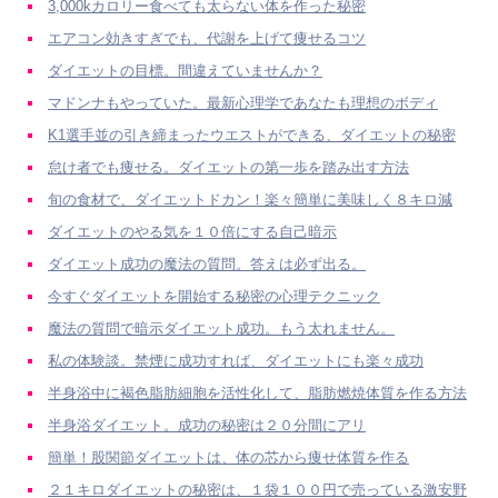
3,000kカロリー食べても太らない体を作った秘密
エアコン効きすぎでも、代謝を上げて痩せるコツ
ダイエットの目標。間違えていませんか？
マドンナもやっていた。最新心理学であなたも理想のボディ
K1選手並の引き締まったウエストができる、ダイエットの秘密
怠け者でも痩せる。ダイエットの第一歩を踏み出す方法
旬の食材で、ダイエットドカン！楽々簡単に美味しく８キロ減
ダイエットのやる気を１０倍にする自己暗示
ダイエット成功の魔法の質問。答えは必ず出る。
今すぐダイエットを開始する秘密の心理テクニック
魔法の質問で暗示ダイエット成功。もう太れません。
私の体験談。禁煙に成功すれば、ダイエットにも楽々成功
半身浴中に褐色脂肪細胞を活性化して、脂肪燃焼体質を作る方法
半身浴ダイエット。成功の秘密は２０分間にアリ
簡単！股関節ダイエットは、体の芯から痩せ体質を作る
２１キロダイエットの秘密は、１袋１００円で売っている激安野