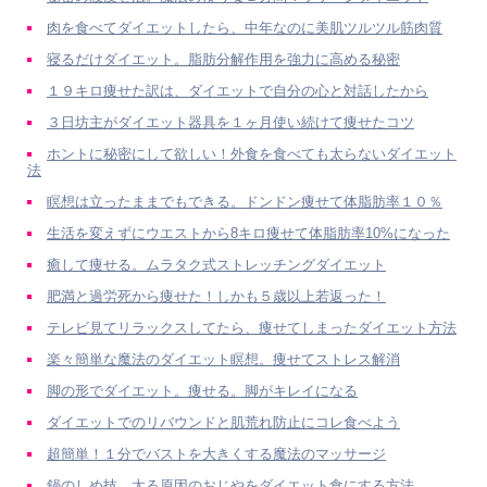
肉を食べてダイエットしたら、中年なのに美肌ツルツル筋肉質
寝るだけダイエット。脂肪分解作用を強力に高める秘密
１９キロ痩せた訳は、ダイエットで自分の心と対話したから
３日坊主がダイエット器具を１ヶ月使い続けて痩せたコツ
ホントに秘密にして欲しい！外食を食べても太らないダイエット
法
瞑想は立ったままでもできる。ドンドン痩せて体脂肪率１０％
生活を変えずにウエストから8キロ痩せて体脂肪率10%になった
癒して痩せる。ムラタク式ストレッチングダイエット
肥満と過労死から痩せた！しかも５歳以上若返った！
テレビ見てリラックスしてたら、痩せてしまったダイエット方法
楽々簡単な魔法のダイエット瞑想。痩せてストレス解消
脚の形でダイエット。痩せる。脚がキレイになる
ダイエットでのリバウンドと肌荒れ防止にコレ食べよう
超簡単！１分でバストを大きくする魔法のマッサージ
鍋のしめ技。太る原因のおじやをダイエット食にする方法