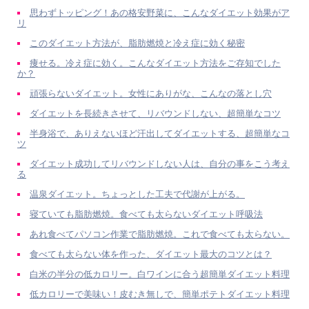
思わずトッピング！あの格安野菜に、こんなダイエット効果がア
リ
このダイエット方法が、脂肪燃焼と冷え症に効く秘密
痩せる。冷え症に効く。こんなダイエット方法をご存知でした
か？
頑張らないダイエット。女性にありがな、こんなの落とし穴
ダイエットを長続きさせて、リバウンドしない、超簡単なコツ
半身浴で、ありえないほど汗出してダイエットする、超簡単なコ
ツ
ダイエット成功してリバウンドしない人は、自分の事をこう考え
る
温泉ダイエット。ちょっとした工夫で代謝が上がる。
寝ていても脂肪燃焼。食べても太らないダイエット呼吸法
あれ食べてパソコン作業で脂肪燃焼。これで食べても太らない。
食べても太らない体を作った、ダイエット最大のコツとは？
白米の半分の低カロリー。白ワインに合う超簡単ダイエット料理
低カロリーで美味い！皮むき無しで、簡単ポテトダイエット料理