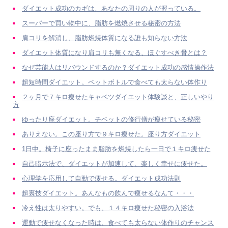
ダイエット成功のカギは、あなたの周りの人が握っている。
スーパーで買い物中に、脂肪を燃焼させる秘密の方法
肩コリを解消し、脂肪燃焼体質になる誰も知らない方法
ダイエット体質になり肩コリも無くなる、ほぐすべき骨とは？
なぜ芸能人はリバウンドするのか？ダイエット成功の感情操作法
超短時間ダイエット。ペットボトルで食べても太らない体作り
２ヶ月で７キロ痩せたキャベツダイエット体験談と、正しいやり
方
ゆったり座ダイエット。チベットの修行僧が痩せている秘密
ありえない。この座り方で９キロ痩せた。座り方ダイエット
1日中。椅子に座ったまま脂肪を燃焼したら一日で１キロ痩せた
自己暗示法で、ダイエットが加速して、楽しく幸せに痩せた。
心理学を応用して自動で痩せる。ダイエット成功法則
超裏技ダイエット。あんなもの飲んで痩せるなんて・・・
冷え性は太りやすい。でも、１４キロ痩せた秘密の入浴法
運動で痩せなくなった時は、食べても太らない体作りのチャンス