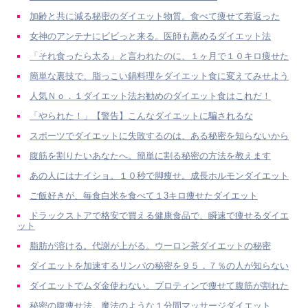
加齢と共に減る秘密のダイエット物質。食べて痩せて若返った
女神のアンテナにビビっと来る。医師も薦めるダイエット法
「それ食ったら太る」と言われたのに、１ヶ月で１０キロ痩せた
簡単な裏技で、脂っこい鍋料理をダイエット食に変えてみせよう
人気Ｎｏ．１ダイエット法お勧めのダイエット食はこれだ！
「やられた！」【警告】こんなダイエットに騙されるな
スポーツでダイエットに失敗するのは、ある秘密を知らないから
腹筋を割りたいあなたへ。簡単に割る秘密の方法を教えます
あの人にはナイショ。１０秒で脚痩せ。成長ホルモンダイエット
ご飯好きが、毎食白米を食べて１3キロ痩せたダイエット
ドラックストアで格安で買える健康食品で、瞬速で痩せるダイエ
ット
脂肪が溶ける。代謝が上がる。ウーロン茶ダイエットの秘密
ダイエットを加速するリンパの秘密を９５．７％の人が知らない
ダイエットでムダ金使わない。プロティンで痩せて腹筋が割れた
秘密の腹痩せ法。魔法のような１分間マッサージダイエット