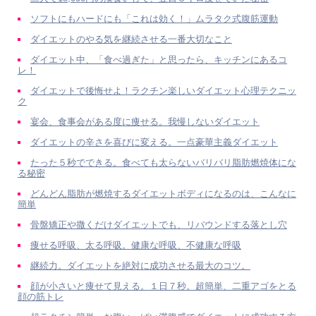
ソフトにもハードにも「これは効く！」ムラタク式腹筋運動
ダイエットのやる気を継続させる一番大切なこと
ダイエット中、「食べ過ぎた」と思ったら、キッチンにあるコ
レ！
ダイエットで後悔せよ！ラクチン楽しいダイエット心理テクニッ
ク
宴会、食事会がある度に痩せる。我慢しないダイエット
ダイエットの辛さを喜びに変える。一点豪華主義ダイエット
たった５秒でできる。食べても太らないバリバリ脂肪燃焼体にな
る秘密
どんどん脂肪が燃焼するダイエットボディになるのは、こんなに
簡単
骨盤矯正や撒くだけダイエットでも、リバウンドする落とし穴
痩せる呼吸、太る呼吸。健康な呼吸、不健康な呼吸
継続力。ダイエットを絶対に成功させる最大のコツ。
顔が小さいと痩せて見える。１日７秒。超簡単、二重アゴをとる
顔の筋トレ