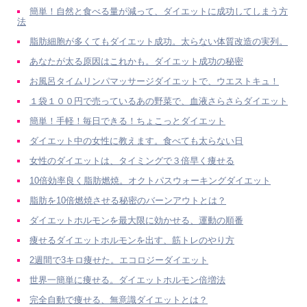
簡単！自然と食べる量が減って、ダイエットに成功してしまう方
法
脂肪細胞が多くてもダイエット成功。太らない体質改造の実列。
あなたが太る原因はこれかも。ダイエット成功の秘密
お風呂タイムリンパマッサージダイエットで、ウエストキュ！
１袋１００円で売っているあの野菜で、血液さらさらダイエット
簡単！手軽！毎日できる！ちょこっとダイエット
ダイエット中の女性に教えます。食べても太らない日
女性のダイエットは、タイミングで３倍早く痩せる
10倍効率良く脂肪燃焼。オクトパスウォーキングダイエット
脂肪を10倍燃焼させる秘密のバーンアウトとは？
ダイエットホルモンを最大限に効かせる、運動の順番
痩せるダイエットホルモンを出す、筋トレのやり方
2週間で3キロ痩せた。エコロジーダイエット
世界一簡単に痩せる。ダイエットホルモン倍増法
完全自動で痩せる、無意識ダイエットとは？