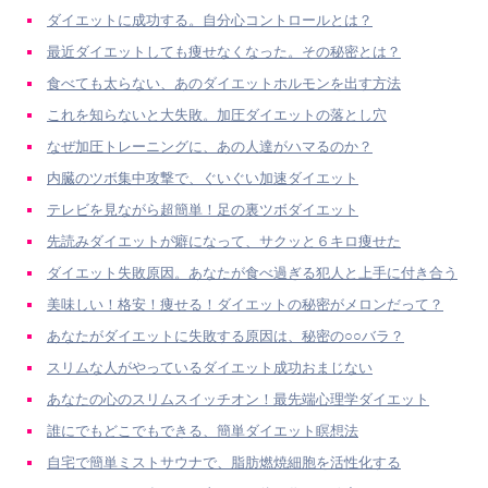
ダイエットに成功する。自分心コントロールとは？
最近ダイエットしても痩せなくなった。その秘密とは？
食べても太らない、あのダイエットホルモンを出す方法
これを知らないと大失敗。加圧ダイエットの落とし穴
なぜ加圧トレーニングに、あの人達がハマるのか？
内臓のツボ集中攻撃で、ぐいぐい加速ダイエット
テレビを見ながら超簡単！足の裏ツボダイエット
先読みダイエットが癖になって、サクッと６キロ痩せた
ダイエット失敗原因。あなたが食べ過ぎる犯人と上手に付き合う
美味しい！格安！痩せる！ダイエットの秘密がメロンだって？
あなたがダイエットに失敗する原因は、秘密の○○バラ？
スリムな人がやっているダイエット成功おまじない
あなたの心のスリムスイッチオン！最先端心理学ダイエット
誰にでもどこでもできる、簡単ダイエット瞑想法
自宅で簡単ミストサウナで、脂肪燃焼細胞を活性化する