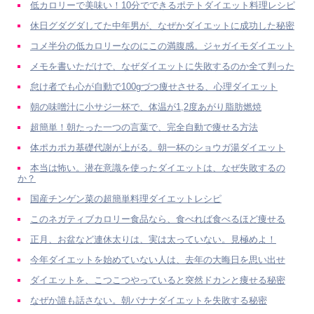
低カロリーで美味い！10分でできるポテトダイエット料理レシピ
休日グダグダしてた中年男が、なぜかダイエットに成功した秘密
コメ半分の低カロリーなのにこの満腹感。ジャガイモダイエット
メモを書いただけで、なぜダイエットに失敗するのか全て判った
怠け者でも心が自動で100gづつ痩せさせる、心理ダイエット
朝の味噌汁に小サジ一杯で、体温が1,2度あがり脂肪燃焼
超簡単！朝たった一つの言葉で、完全自動で痩せる方法
体ポカポカ基礎代謝が上がる。朝一杯のショウガ湯ダイエット
本当は怖い。潜在意識を使ったダイエットは、なぜ失敗するの
か？
国産チンゲン菜の超簡単料理ダイエットレシピ
このネガティブカロリー食品なら、食べれば食べるほど痩せる
正月、お盆など連休太りは、実は太っていない。見極めよ！
今年ダイエットを始めていない人は、去年の大晦日を思い出せ
ダイエットを、こつこつやっていると突然ドカンと痩せる秘密
なぜか誰も話さない。朝バナナダイエットを失敗する秘密