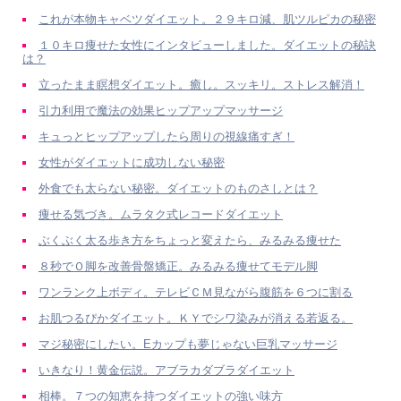
これが本物キャベツダイエット。２９キロ減、肌ツルピカの秘密
１０キロ痩せた女性にインタビューしました。ダイエットの秘訣
は？
立ったまま瞑想ダイエット。癒し。スッキリ。ストレス解消！
引力利用で魔法の効果ヒップアップマッサージ
キュっとヒップアップしたら周りの視線痛すぎ！
女性がダイエットに成功しない秘密
外食でも太らない秘密。ダイエットのものさしとは？
痩せる気づき。ムラタク式レコードダイエット
ぶくぶく太る歩き方をちょっと変えたら、みるみる痩せた
８秒でＯ脚を改善骨盤矯正。みるみる痩せてモデル脚
ワンランク上ボディ。テレビＣＭ見ながら腹筋を６つに割る
お肌つるぴかダイエット。ＫＹでシワ染みが消える若返る。
マジ秘密にしたい。Eカップも夢じゃない巨乳マッサージ
いきなり！黄金伝説。アブラカダブラダイエット
相棒。７つの知恵を持つダイエットの強い味方