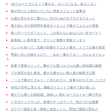
1stフルーツダイエット痩せる。キレイになる。超カンタン
痩せ型の人も気付いていない簡単ダイエット食事法
お腹を空かせずに痩せたい方のためのモグモグダイエット
暑さ知らずの長時間半身浴ダイエットで痩せてぷりぷり美肌
食べ方一つでダイエット。これ知らないあなたは一生ヤバイ！
超美味しい保存食で、ガリッと激痩せ便秘スッキリ
リンパを知って、足痩せ顔痩せウエスト痩せ、トリプル痩せ体質
季節と共に代謝を上げて、「あれ！痩せてる！」そんなダイエッ
ト
食事で果物マジック。痩せてお肌ツルツルお通じ絶好調の秘密
ブタ体型を生む無知。痩せる痩せない個人差の秘密大公開
「一人で痩せてズルイ」と言われても、食事をｶﾝﾀﾝ工夫しただけ
40代が20代に見える。睡眠ダイエットで痩せて肌が蘇った
痩せてお通じお肌快調。美味しい飲むヨーグルトを一瞬で作る
メタボリックマンが、食後のすっぱマンで、気がつけば激痩
ボクサー腹筋を楽々簡単に改良したら、即効で腹筋が割れた