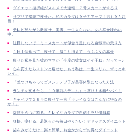
ダイエット挫折組がスルメで大逆転！７号スカートがするり
サプリで満腹で痩せた。私のカラダは女子力アップ！男も女も注
目！
テレビ見ながら激痩せ、美脚、一生太らない。女の幸せ味わい
中。
注目しないで！ミニスカートが似合う足になる自転車の乗り方
１日１個食べて、痩せて、肩こり消えて、うふふ女の幸せ
痩せた私を見た彼のママが「今度の彼女はイイ子ね」だって～♪
心を変えたらストンと痩せた。もう私は、一生スリム。ずっとキ
レイ。
「差つけちゃってゴメン」デブ子が美容体型になった方法
ランチを変えたら、１０年前のデニムすっぽり！水着ヤバイ！
キャベツで２９キロ痩せて一言「キレイな女はこんなに得なの
か！」
腹筋を６つに割る。キレイなカラダで自信キラリ優越感
爽快、痩せる、若返るから毎日やりたい！デドックスダイエット
歯をみがくだけ！楽々簡単、お金かからずお得なダイエット