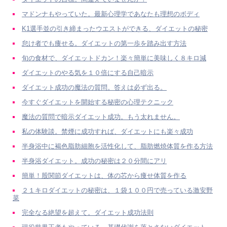
マドンナもやっていた。最新心理学であなたも理想のボディ
K1選手並の引き締まったウエストができる、ダイエットの秘密
怠け者でも痩せる。ダイエットの第一歩を踏み出す方法
旬の食材で、ダイエットドカン！楽々簡単に美味しく８キロ減
ダイエットのやる気を１０倍にする自己暗示
ダイエット成功の魔法の質問。答えは必ず出る。
今すぐダイエットを開始する秘密の心理テクニック
魔法の質問で暗示ダイエット成功。もう太れません。
私の体験談。禁煙に成功すれば、ダイエットにも楽々成功
半身浴中に褐色脂肪細胞を活性化して、脂肪燃焼体質を作る方法
半身浴ダイエット。成功の秘密は２０分間にアリ
簡単！股関節ダイエットは、体の芯から痩せ体質を作る
２１キロダイエットの秘密は、１袋１００円で売っている激安野
菜
完全なる絶望を超えて。ダイエット成功法則