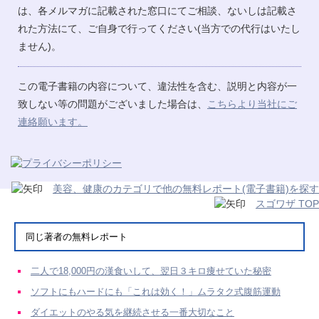
は、各メルマガに記載された窓口にてご相談、ないしは記載さ
れた方法にて、ご自身で行ってください(当方での代行はいたし
ません)。
この電子書籍の内容について、違法性を含む、説明と内容が一
致しない等の問題がございました場合は、
こちらより当社にご
連絡願います。
美容、健康のカテゴリで他の無料レポート(電子書籍)を探す
スゴワザ TOP
同じ著者の無料レポート
二人で18,000円の漢食いして、翌日３キロ痩せていた秘密
ソフトにもハードにも「これは効く！」ムラタク式腹筋運動
ダイエットのやる気を継続させる一番大切なこと