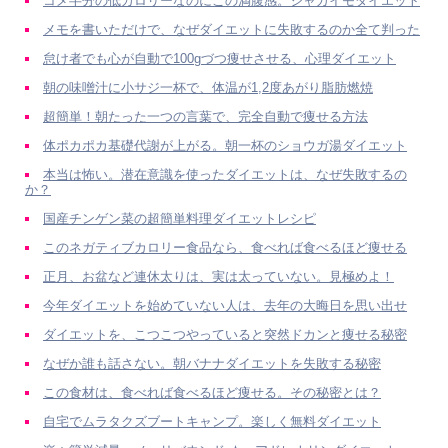
コメ半分の低カロリーなのにこの満腹感。ジャガイモダイエット
メモを書いただけで、なぜダイエットに失敗するのか全て判った
怠け者でも心が自動で100gづつ痩せさせる、心理ダイエット
朝の味噌汁に小サジ一杯で、体温が1,2度あがり脂肪燃焼
超簡単！朝たった一つの言葉で、完全自動で痩せる方法
体ポカポカ基礎代謝が上がる。朝一杯のショウガ湯ダイエット
本当は怖い。潜在意識を使ったダイエットは、なぜ失敗するの
か？
国産チンゲン菜の超簡単料理ダイエットレシピ
このネガティブカロリー食品なら、食べれば食べるほど痩せる
正月、お盆など連休太りは、実は太っていない。見極めよ！
今年ダイエットを始めていない人は、去年の大晦日を思い出せ
ダイエットを、こつこつやっていると突然ドカンと痩せる秘密
なぜか誰も話さない。朝バナナダイエットを失敗する秘密
この食材は、食べれば食べるほど痩せる。その秘密とは？
自宅でムラタクズブートキャンプ。楽しく無料ダイエット