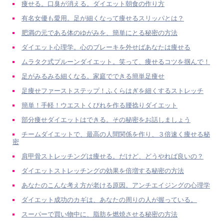
痩せる。口臭が消える。ダイエット朝食の作り方
有名女優も愛用。足が細くなって痩せるスリッパとは？
肥満の元である体のゆがみを、簡単にとる秘密の方法
ダイエット心理学。心のブレーキを外せばあなたは痩せる
ムラタク式プルーンダイエット。笑って、痩せるコツを掴んで！
足がみるみる細くなる。家庭でできる簡単足痩せ
足痩せファーストステップ！ふくらはぎを細くするストレッチ
簡単！手軽！ウエストくびれを作る腰捻りダイエット
部分痩せダイエットはできる。その秘密をお話しましょう
チームダイエットで、最高の人間関係を作り、３倍速く痩せる秘
密
肩甲骨ストレッチングは痩せる。だけど、どうやれば良いの？
ダイエットストレッチングの効果を倍増する秘密の方法
あなたのこんな考え方が老ける原因。アンチエイジングの心理学
ダイエット成功のカギは、あなたの周りの人が握っている。
スーパーで買い物中に、脂肪を燃焼させる秘密の方法