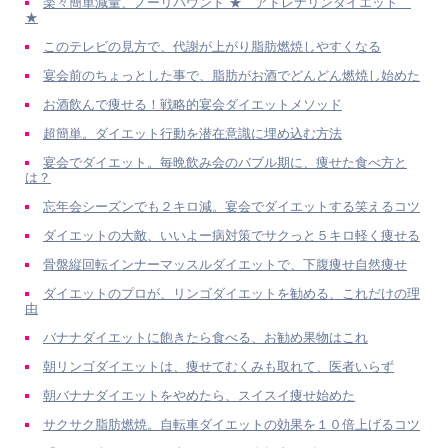
楽々簡単減量、ノーリバウンド ★ アドレナリンダイエット
★
このテレビの見方で、代謝が上がり脂肪燃焼しやすくなる
宴会前のちょっとした事で、脂肪がお酒でどんどん燃焼し始めた
お酒飲んで痩せる！戦略的宴会ダイエットメソッド
超簡単。ダイエット行動を潜在意識に埋め込む方法
宴会でダイエット。毎晩飲み会のバブル期に、痩せた食べ方と
は？
忘年会シーズンでも２キロ減。宴会でダイエットする笑えるコツ
ダイエットの大敵、いいよー病対策でサクっと５キロ軽く痩せる
骨盤縦回転インナーマッスルダイエットで、下腹痩せ自然痩せ
ダイエットのプロが、リンゴダイエットを勧める、これだけの理
由
バナナダイエットに飽きたら食べる、お勧め果物はこれ
朝リンゴダイエットは、痩せてむくみも取れて、医者いらず
朝バナナダイエットをやめたら、スイスイ痩せ始めた
サクサク脂肪燃焼。自転車ダイエットの効果を１０倍上げるコツ