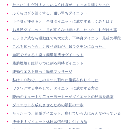
たったこれだけ！太～いふくはぎが、すっきり細くなった
ふくらはぎを細くする、狙い撃ちダイエット
下半身が痩せると、全身ダイエットに成功するしくみとは？
お風呂ダイエット。足が細くなり続ける、たったこれだけの事
ムラタク式なら運動嫌でも大丈夫。下半身ダイエット最後の手段
これを知ったら、足痩せ運動が、超ラクチンになった。
自宅でできる！楽々簡単足痩せダイエット
脂肪燃焼と腹筋６つに割る同時ダイエット
即効ウエスト細っ！簡単マッサージ
私は１０秒で、この６つに割れた腹筋を作りました
ワクワクする事をして、ダイエットに成功する方法
映画のキュートな二ューヨーカーがダイエットの秘密を暴露
ダイエットを成功させるための最初の一歩
たった一つ、簡単ダイエット。痩せている人はみんなやっている
痩せる！ダイエット休日習慣が身に付く方法