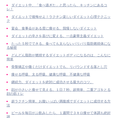
ダイエット中、「食べ過ぎた」と思ったら、キッチンにあるコ
レ！
ダイエットで後悔せよ！ラクチン楽しいダイエット心理テクニッ
ク
宴会、食事会がある度に痩せる。我慢しないダイエット
ダイエットの辛さを喜びに変える。一点豪華主義ダイエット
たった５秒でできる。食べても太らないバリバリ脂肪燃焼体にな
る秘密
どんどん脂肪が燃焼するダイエットボディになるのは、こんなに
簡単
骨盤矯正や撒くだけダイエットでも、リバウンドする落とし穴
痩せる呼吸、太る呼吸。健康な呼吸、不健康な呼吸
継続力。ダイエットを絶対に成功させる最大のコツ。
顔が小さいと痩せて見える。１日７秒。超簡単、二重アゴをとる
顔の筋トレ
超ラクチン簡単。お腹いっぱい満腹感でダイエットに成功する方
法
ビールを毎日がぶ飲みしたら、１週間で３キロ痩せて体調も絶好
調