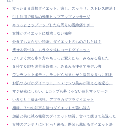
は？
立ったまま瞑想ダイエット。癒し。スッキリ。ストレス解消！
引力利用で魔法の効果ヒップアップマッサージ
キュっとヒップアップしたら周りの視線痛すぎ！
女性がダイエットに成功しない秘密
外食でも太らない秘密。ダイエットのものさしとは？
痩せる気づき。ムラタク式レコードダイエット
ぶくぶく太る歩き方をちょっと変えたら、みるみる痩せた
８秒でＯ脚を改善骨盤矯正。みるみる痩せてモデル脚
ワンランク上ボディ。テレビＣＭ見ながら腹筋を６つに割る
お肌つるぴかダイエット。ＫＹでシワ染みが消える若返る。
マジ秘密にしたい。Eカップも夢じゃない巨乳マッサージ
いきなり！黄金伝説。アブラカダブラダイエット
相棒。７つの知恵を持つダイエットの強い味方
加齢と共に減る秘密のダイエット物質。食べて痩せて若返った
女神のアンテナにビビっと来る。医師も薦めるダイエット法