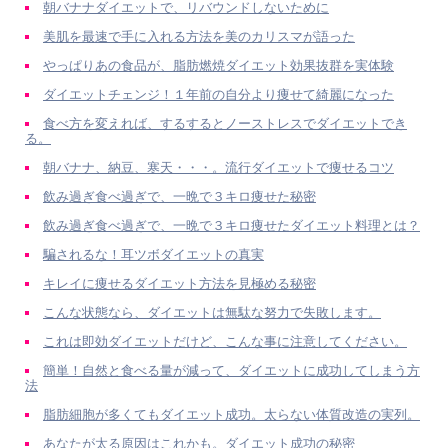
朝バナナダイエットで、リバウンドしないために
美肌を最速で手に入れる方法を美のカリスマが語った
やっぱりあの食品が、脂肪燃焼ダイエット効果抜群を実体験
ダイエットチェンジ！１年前の自分より痩せて綺麗になった
食べ方を変えれば、するするとノーストレスでダイエットでき
る。
朝バナナ、納豆、寒天・・・。流行ダイエットで痩せるコツ
飲み過ぎ食べ過ぎで、一晩で３キロ痩せた秘密
飲み過ぎ食べ過ぎで、一晩で３キロ痩せたダイエット料理とは？
騙されるな！耳ツボダイエットの真実
キレイに痩せるダイエット方法を見極める秘密
こんな状態なら、ダイエットは無駄な努力で失敗します。
これは即効ダイエットだけど、こんな事に注意してください。
簡単！自然と食べる量が減って、ダイエットに成功してしまう方
法
脂肪細胞が多くてもダイエット成功。太らない体質改造の実列。
あなたが太る原因はこれかも。ダイエット成功の秘密