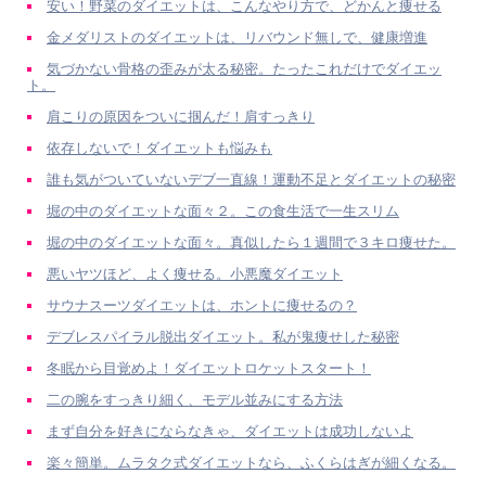
安い！野菜のダイエットは、こんなやり方で、どかんと痩せる
金メダリストのダイエットは、リバウンド無しで、健康増進
気づかない骨格の歪みが太る秘密。たったこれだけでダイエッ
ト。
肩こりの原因をついに掴んだ！肩すっきり
依存しないで！ダイエットも悩みも
誰も気がついていないデブ一直線！運動不足とダイエットの秘密
堀の中のダイエットな面々２。この食生活で一生スリム
堀の中のダイエットな面々。真似したら１週間で３キロ痩せた。
悪いヤツほど、よく痩せる。小悪魔ダイエット
サウナスーツダイエットは、ホントに痩せるの？
デブレスパイラル脱出ダイエット。私が鬼痩せした秘密
冬眠から目覚めよ！ダイエットロケットスタート！
二の腕をすっきり細く、モデル並みにする方法
まず自分を好きにならなきゃ、ダイエットは成功しないよ
楽々簡単。ムラタク式ダイエットなら、ふくらはぎが細くなる。