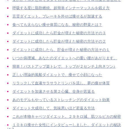
呼吸する度に脂肪燃焼。超簡単インナーマッスルを鍛え方
言霊ダイエット。ブレーキを外せば痩せるが加速する
食べても太らない痩せ体質になる、秘密の野菜とは？
ダイエットに成功したら貯金が増えた秘密の方法その３
ダイエットに成功したら貯金が増えた秘密の方法その２
ダイエットに成功したら、貯金が増えた秘密の方法その１
いつか病撲滅。あなたのダイエットへの重い腰があがります。
簡単！バストアップ楽トレで、トップが２センチ上向きツン♪
正しい理論的風船ダイエットで、痩せて小顔になった
リラックして血液サラサラとリンパを流し、夢の痩せ体質
ダイエットを加速させる第２心臓。全身が若返る
あのモデルもやっているストレッチングのダイエット効果
ダイエット大成功して、気味悪いほど若返る方法
これが本物キャベツダイエット。２９キロ減、肌ツルピカの秘密
１０キロ痩せた女性にインタビューしました。ダイエットの秘訣