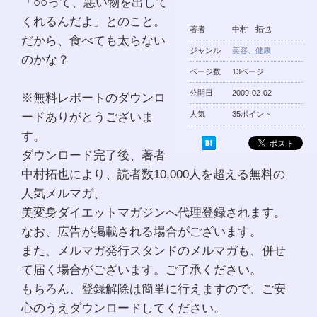
「○○って、悪い物を出して
くれるんだよ」とのこと。
著者
中村 拓也
だから、食べても太らない
ジャンル
美容、健康
のかな？
ページ数
13ページ
公開日
2009-02-02
※無料レポートのダウンロ
ードありがとうございま
人気
35ポイント
す。
ダウンロード完了後、著者
中村拓也により、読者数10,000人を超える無料の
人気メルマガ、
美変身ダイエットマガジンへ代理登録されます。
なお、広告が掲載される場合がございます。
また、メルマガ発行スタンドのメルマガも、併せ
て届く場合がございます。ご了承ください。
もちろん、登録解除は簡単に行えますので、ご安
心のうえダウンロードしてください。