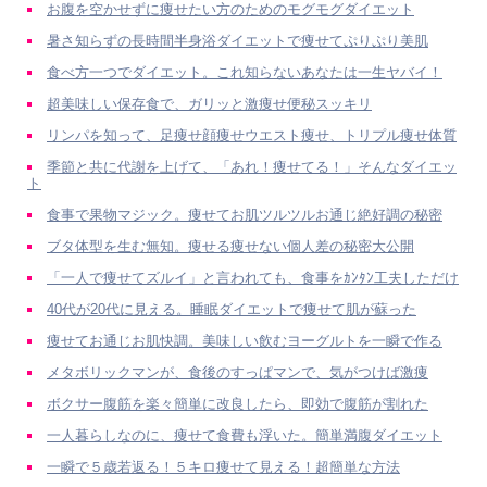
お腹を空かせずに痩せたい方のためのモグモグダイエット
暑さ知らずの長時間半身浴ダイエットで痩せてぷりぷり美肌
食べ方一つでダイエット。これ知らないあなたは一生ヤバイ！
超美味しい保存食で、ガリッと激痩せ便秘スッキリ
リンパを知って、足痩せ顔痩せウエスト痩せ、トリプル痩せ体質
季節と共に代謝を上げて、「あれ！痩せてる！」そんなダイエッ
ト
食事で果物マジック。痩せてお肌ツルツルお通じ絶好調の秘密
ブタ体型を生む無知。痩せる痩せない個人差の秘密大公開
「一人で痩せてズルイ」と言われても、食事をｶﾝﾀﾝ工夫しただけ
40代が20代に見える。睡眠ダイエットで痩せて肌が蘇った
痩せてお通じお肌快調。美味しい飲むヨーグルトを一瞬で作る
メタボリックマンが、食後のすっぱマンで、気がつけば激痩
ボクサー腹筋を楽々簡単に改良したら、即効で腹筋が割れた
一人暮らしなのに、痩せて食費も浮いた。簡単満腹ダイエット
一瞬で５歳若返る！５キロ痩せて見える！超簡単な方法