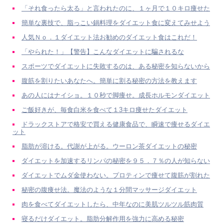
「それ食ったら太る」と言われたのに、１ヶ月で１０キロ痩せた
簡単な裏技で、脂っこい鍋料理をダイエット食に変えてみせよう
人気Ｎｏ．１ダイエット法お勧めのダイエット食はこれだ！
「やられた！」【警告】こんなダイエットに騙されるな
スポーツでダイエットに失敗するのは、ある秘密を知らないから
腹筋を割りたいあなたへ。簡単に割る秘密の方法を教えます
あの人にはナイショ。１０秒で脚痩せ。成長ホルモンダイエット
ご飯好きが、毎食白米を食べて１3キロ痩せたダイエット
ドラックストアで格安で買える健康食品で、瞬速で痩せるダイエ
ット
脂肪が溶ける。代謝が上がる。ウーロン茶ダイエットの秘密
ダイエットを加速するリンパの秘密を９５．７％の人が知らない
ダイエットでムダ金使わない。プロティンで痩せて腹筋が割れた
秘密の腹痩せ法。魔法のような１分間マッサージダイエット
肉を食べてダイエットしたら、中年なのに美肌ツルツル筋肉質
寝るだけダイエット。脂肪分解作用を強力に高める秘密