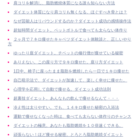
肩コリを解消し、脂肪燃焼体質になる誰も知らない方法
ダイエット体質になり肩コリも無くなる、ほぐすべき骨とは？
なぜ芸能人はリバウンドするのか？ダイエット成功の感情操作法
超短時間ダイエット。ペットボトルで食べても太らない体作り
２ヶ月で７キロ痩せたキャベツダイエット体験談と、正しいやり
方
ゆったり座ダイエット。チベットの修行僧が痩せている秘密
ありえない。この座り方で９キロ痩せた。座り方ダイエット
1日中。椅子に座ったまま脂肪を燃焼したら一日で１キロ痩せた
自己暗示法で、ダイエットが加速して、楽しく幸せに痩せた。
心理学を応用して自動で痩せる。ダイエット成功法則
超裏技ダイエット。あんなもの飲んで痩せるなんて・・・
冷え性は太りやすい。でも、１４キロ痩せた秘密の入浴法
運動で痩せなくなった時は、食べても太らない体作りのチャンス
ダイエットの極意。あなたも脂肪燃焼を１０倍速くできる。
頑張らない！ほど痩せる秘密。とろとろ脂肪燃焼ダイエット