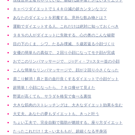
現役世界王者もやっている。基礎代謝を落とさないダイエット
キャベツダイエットで１４キロ減の超カンタンなコツ
あなたのダイエットを邪魔する、意外な飲み物とは？
運動でダイエットする人。これだけは絶対に知っておくべき
９８％の人がダイエットに失敗する、心の奥のこんな秘密
目の下のくま、シワ、たるみ撲滅。５歳若返る小顔づくり
女優の簡単もの真似で、２回り小顔になってモテ顔が完成
おでこのリンパマッサージで、ジ○ディ・フ○スター並の小顔
こんな簡単なリンパマッサージで、顔が２回り小さくなった
肩こり解消！肩と首の血行良くするダイエットで小顔ゲット
超簡単！小顔になったら、７キロ痩せて見えた
野菜が高くても、サラダを格安で食べる裏技
大きな筋肉のストレッチングは、大きなダイエット効果を生む
大丈夫。あなたの夢もダイエットも、きっと叶う
ちょい工夫で、完全自動で脂肪が燃焼する。座り方ダイエット
たったこれだけ！太～い太ももが、超細くなる半身浴