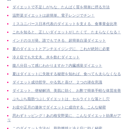
ダイエットで不足しがちな、たんぱく質を簡単に摂る方法
温野菜ダイエットは超簡単。電子レンジでチン！
ミスユニバース日本代表のダイエットを支える、食事黄金比率
これを知ると、正しいダイエットがしたくて、たまらなくなる！
インドのヨガ発。誰でもできる、超簡単白湯ダイエット
夏のダイエットとアンチエイジングに、これが絶対に必要
冷え症でも大丈夫。水を飲むダイエット
腹八分目って感じわかりますか？内臓感覚ダイエット
夏はダイエットに失敗する秘密を知れば、食べても太らなくなる
ダイエット成功哲学。やる気と喜び、２つの潜在意識
ダイエット、便秘解消、美肌に効く、お酢で簡単手軽な体質改善
ぷちぷち脂肪つぶしダイエットは、セルライトな落とし穴
お盆や正月の連休でダイエットに成功する、こんな秘密
思わずトッピング！あの格安野菜に、こんなダイエット効果がア
リ
このダイエット方法が、脂肪燃焼と冷え症に効く秘密