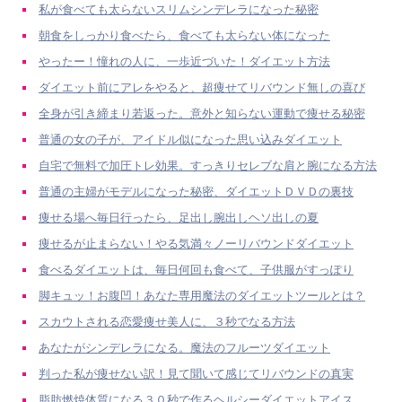
私が食べても太らないスリムシンデレラになった秘密
朝食をしっかり食べたら、食べても太らない体になった
やったー！憧れの人に、一歩近づいた！ダイエット方法
ダイエット前にアレをやると、超痩せてリバウンド無しの喜び
全身が引き締まり若返った。意外と知らない運動で痩せる秘密
普通の女の子が、アイドル似になった思い込みダイエット
自宅で無料で加圧トレ効果。すっきりセレブな肩と腕になる方法
普通の主婦がモデルになった秘密、ダイエットＤＶＤの裏技
痩せる場へ毎日行ったら、足出し腕出しヘソ出しの夏
痩せるが止まらない！やる気満々ノーリバウンドダイエット
食べるダイエットは、毎日何回も食べて、子供服がすっぽり
脚キュッ！お腹凹！あなた専用魔法のダイエットツールとは？
スカウトされる恋愛痩せ美人に、３秒でなる方法
あなたがシンデレラになる。魔法のフルーツダイエット
判った私が痩せない訳！見て聞いて感じてリバウンドの真実
脂肪燃焼体質になる３０秒で作るヘルシーダイエットアイス