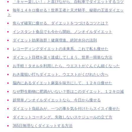
「キャー楽しい！」と喜びながら、自転車でダイエットするコツ
毎年１４キロ痩せる！世界王者と天才騎手、秘密の王道ダイエッ
ト
焦らず確実に痩せる、ダイエットをつづけるコツとは？
インスタント食品でも今から開始。ノンオイルダイエット
ダイエット効果抜群！健康増進。絶対水分の法則
レコーディングダイエットの未来系。これで私も痩せた
ダイエット目標を楽々達成してしまう、世界一簡単な方法
お手軽！タオルを利用したら、ウエストがぐんぐん細くなった
わき腹狙い打ちダイエット。ウエストがくびれたい方へ
脳内にあるダイエット麻薬を味方にして、１２キロ痩せた
なぜ野生動物に肥満がいない？答はこのダイエット。１２キロ減
超簡単ノンオイルダイエットなら、今日から痩せる
ダイエット負組みが、一つの事を気を付けたらスイスイ痩せた
ダイエットコーチング。失敗しないスケジュールの立て方
365日無理なくダイエットする方法