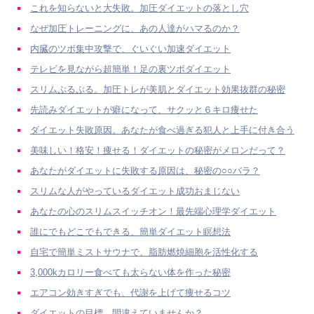
これを知らないと大失敗。加圧ダイエットの落とし穴
なぜ加圧トレーニングに、あの人達がハマるのか？
内臓のツボ集中攻撃で、ぐいぐい加速ダイエット
テレビを見ながら超簡単！足の裏ツボダイエット
スリムぷるぷる。加圧トレが美肌とダイエット効果抜群の秘密
先読みダイエットが癖になって、サクッと６キロ痩せた
ダイエット失敗原因。あなたが食べ過ぎる犯人と上手に付き合う
美味しい！格安！痩せる！ダイエットの秘密がメロンだって？
あなたがダイエットに失敗する原因は、秘密の○○バラ？
スリムな人がやっているダイエット成功おまじない
あなたの心のスリムスイッチオン！最先端心理学ダイエット
誰にでもどこでもできる、簡単ダイエット瞑想法
自宅で簡単ミストサウナで、脂肪燃焼細胞を活性化する
3,000kカロリー食べても太らない体を作った秘密
エアコン効きすぎでも、代謝を上げて痩せるコツ
ダイエットの目標。間違えていませんか？