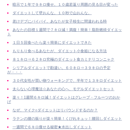
暗示で１年で９キロ痩せ。１０歳若返り周囲の見る目が変った
ダイエットして壁おんな。１０秒で山おんな。
老けデブにバイバイ。あなたが女子校生に間違われる時
あなたの目標１週間で７キロ減！満腹！簡単！脂肪燃焼ダイエッ
ト
１日５回食べたら楽々簡単にダイエットできた
もりもり食べるあなたが、ダイエット小食姫になる方法
８１キロ⇒６２キロ究極のダイエット食カミナリコンニャク
シリアルダイエットで勘違い。６０キロ⇒３９キロの予定
が・・・
３０代女性が買い物ウォーキングで、半年で１３キロダイエット
太らない心理魔法☆あなたの心へ、モデルダイエットセット
楽々！1週間６キロ減！ダイエットはグレープ・フルーツのおか
げ
なぜ、マイク○ダイエットはリバウンドするのか？
ラテンの腰の振りが楽々簡単！くびれキュッ！腰回しダイエット
一週間で６キロ痩せる秘密★水出しダイエット