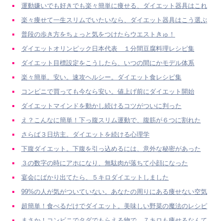
運動嫌いでも好きでも楽々簡単に痩せる、ダイエット器具はこれ
楽々痩せて一生スリムでいたいなら、ダイエット器具はこう選ぶ
普段の歩き方をちょっと気をつけたらウエストきゅ！
ダイエットオリンピック日本代表 １分間豆腐料理レシピ集
ダイエット目標設定をこうしたら、いつの間にかモデル体系
楽々簡単。安い。速攻ヘルシー。ダイエット食レシピ集
コンビニで買っても今なら安い。値上げ前にダイエット開始
ダイエットマインドを動かし続けるコツがついに判った
え？こんなに簡単！下っ腹スリム運動で、腹筋が６つに割れた
さらば３日坊主。ダイエットを続ける心理学
下腹ダイエット。下腹を引っ込めるには、意外な秘密があった
３の数字の時にアホになり、無駄肉が落ちて小顔になった
宴会にばかり出てたら、５キロダイエットしました
99%の人が気がついていない。あなたの周りにある痩せない空気
超簡単！食べるだけでダイエット。美味しい野菜の魔法のレシピ
まさか！コンビニでタダでもらえる物で、７キロも痩せるなんて