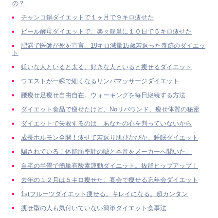
の？
チャンコ鍋ダイエットで１ヶ月で９キロ痩せた
ビール酵母ダイエットで、楽々簡単に１０日で５キロ痩せた
肥満で医師が死を宣言。19キロ減量15歳若返った奇跡のダイエッ
ト
嫌いな人といると太る。好きな人といると痩せるダイエット
ウエストが一瞬で細くなるリンパマッサージダイエット
腰痩せ足痩せ自由自在。ウォーキングを毎日継続する方法
ダイエット食品で痩せたけど、Noリバウンド、痩せ体質の秘密
ダイエットで失敗するのは、あなたの心を判っていないから
成長ホルモン全開！痩せて若返り肌ぴかぴか。睡眠ダイエット
騙されている！体脂肪率計の嘘と本音をメーカーへ聞いた。
自宅の半畳で簡単有酸素運動ダイエット。抜群ヒップアップ！
去年の１２月は５キロ痩せた。宴会で痩せる忘年会ダイエット
1stフルーツダイエット痩せる。キレイになる。超カンタン
痩せ型の人も気付いていない簡単ダイエット食事法