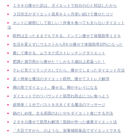
１９キロ痩せた訳は、ダイエットで自分の心と対話したから
３日坊主がダイエット器具を１ヶ月使い続けて痩せたコツ
ホントに秘密にして欲しい！外食を食べても太らないダイエット
法
瞑想は立ったままでもできる。ドンドン痩せて体脂肪率１０％
生活を変えずにウエストから8キロ痩せて体脂肪率10%になった
癒して痩せる。ムラタク式ストレッチングダイエット
肥満と過労死から痩せた！しかも５歳以上若返った！
テレビ見てリラックスしてたら、痩せてしまったダイエット方法
楽々簡単な魔法のダイエット瞑想。痩せてストレス解消
脚の形でダイエット。痩せる。脚がキレイになる
ダイエットでのリバウンドと肌荒れ防止にコレ食べよう
超簡単！１分でバストを大きくする魔法のマッサージ
鍋のしめ技。太る原因のおじやをダイエット食にする方法
２９キロ痩せて肌荒れ解消！医師が作った健康ダイエット法
「大豆ですから」のような、栄養補助食品でダイエットできる