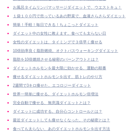
お風呂タイムリンパマッサージダイエットで、ウエストキュ！
１袋１００円で売っているあの野菜で、血液さらさらダイエット
簡単！手軽！毎日できる！ちょこっとダイエット
ダイエット中の女性に教えます。食べても太らない日
女性のダイエットは、タイミングで３倍早く痩せる
10倍効率良く脂肪燃焼。オクトパスウォーキングダイエット
脂肪を10倍燃焼させる秘密のバーンアウトとは？
ダイエットホルモンを最大限に効かせる、運動の順番
痩せるダイエットホルモンを出す、筋トレのやり方
2週間で3キロ痩せた。エコロジーダイエット
世界一簡単に痩せる。ダイエットホルモン倍増法
完全自動で痩せる、無意識ダイエットとは？
ダイエットに成功する。自分心コントロールとは？
最近ダイエットしても痩せなくなった。その秘密とは？
食べても太らない、あのダイエットホルモンを出す方法