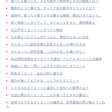
食べても食べても、４０代後半で体肪率１０％の秘密とは？
魔術のように痩せる。ディープ自己暗示ダイエットとは？
連休中、食っちゃ寝で２キロ痩せる秘密。寝ぼけダイエット。
楽々簡単ベジタリアンで、ダイエットすると、透明感美人
大江戸ダイエットベジタリアン物語
引き締まったスリムボディなら、男性ホルモンに注目
ダイエットに絶対必要な女性ホルモンを増やす方法
ダイエットに絶対必要。このホルモンを減らすな！
あの50代女性がダイエット大成功！どんどんキレイになる秘密
美味い！安い！早い！ムラタク式もやしダイエット
和食ダイエット。あれは特に痩せる
握力が無くてもできる、ぶら下がりダイエット
１４キロのダイエットに成功した自分への質問とは？
伝説の男のダイエット。これを食べて１９キロ痩せた
女性でもできるダイエットの極意は、世界最強の男が教えてくれ
た