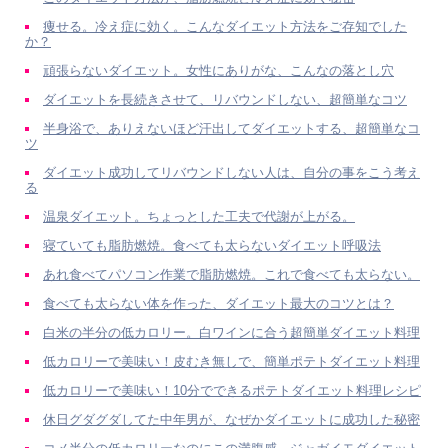
痩せる。冷え症に効く。こんなダイエット方法をご存知でした
か？
頑張らないダイエット。女性にありがな、こんなの落とし穴
ダイエットを長続きさせて、リバウンドしない、超簡単なコツ
半身浴で、ありえないほど汗出してダイエットする、超簡単なコ
ツ
ダイエット成功してリバウンドしない人は、自分の事をこう考え
る
温泉ダイエット。ちょっとした工夫で代謝が上がる。
寝ていても脂肪燃焼。食べても太らないダイエット呼吸法
あれ食べてパソコン作業で脂肪燃焼。これで食べても太らない。
食べても太らない体を作った、ダイエット最大のコツとは？
白米の半分の低カロリー。白ワインに合う超簡単ダイエット料理
低カロリーで美味い！皮むき無しで、簡単ポテトダイエット料理
低カロリーで美味い！10分でできるポテトダイエット料理レシピ
休日グダグダしてた中年男が、なぜかダイエットに成功した秘密