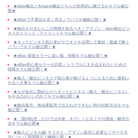
★ebay輸出とAmazon輸出どちらが効率的に稼げるかをマル秘公
開★
★eBayで不要品を高く売るノウハウを極秘公開！★
★輸出をやるならこの情報を知るべき！アマゾン・ebay輸出ビジ
ネスのメリット・デメリットをマル秘公開！★
★ネットビジネス初心者がヤフオクを活用して最短・最速で稼ぐ
ノウハウをマル秘公開！★
★eBay 新規セラーに追い風 情報をマル秘公開！★
★eBay初心者セラーが詐欺／トラブルにまき込まれないための
情報をマル秘公開！★
★輸入・輸出ビジネスで初心者が稼げるようになるために最初に
やるべき事をマル秘公開！★
★なぜ会社に勤めながらネットビジネス（輸入・輸出ビジネス）
をやるのがいいのか？をマル秘公開！★
★輸出販売、無在庫販売で仕入れができない時の対処方法をマル
秘公開！★
★「国内転売」だけでは今後、きびしくなる？その理由・解決方
法をマル秘公開★
★輸入ビジネス編! ヤフオク・アマゾン販売に必要なリサーチ方
法について期間限定で極秘公開！★