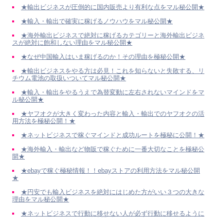
★輸出ビジネスが圧倒的に国内販売より有利な点をマル秘公開★
★輸入・輸出で確実に稼げるノウハウをマル秘公開★
★海外輸出ビジネスで絶対に稼げるカテゴリーと海外輸出ビジネ
スが絶対に飽和しない理由をマル秘公開★
★なぜ中国輸入はいま稼げるのか！その理由を極秘公開★
★輸出ビジネスをやる方は必見！これを知らないと失敗する、リ
チウム電池の取扱いついてマル秘公開★
★輸入・輸出をやるうえで為替変動に左右されないマインドをマ
ル秘公開★
★ヤフオクが大きく変わった内容と輸入・輸出でのヤフオクの活
用方法を極秘公開！★
★ネットビジネスで稼ぐマインドと成功ルートを極秘に公開！★
★海外輸入・輸出など物販で稼ぐために一番大切なことを極秘公
開★
★ebayで稼ぐ極秘情報！！ebayストアの利用方法をマル秘公開
★
★円安でも輸入ビジネスを絶対にはじめた方がいい３つの大きな
理由をマル秘公開★
★ネットビジネスで行動に移せない人が必ず行動に移せるように