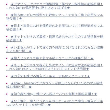
★アマゾン・ヤフオクで価格競争に勝つマル秘情報を極秘公開！
これを知れば価格競争に勝ち大きく稼げる★
★何も無いゼロの状態から数年でネットで大きく稼ぐ秘密をマル
秘公開！★
★日本と海外における価格差のある商品について極秘情報をマル
秘公開！★
★ネットビジネスで最短・最速で結果をだす人のマル秘情報を極
秘公開！★
★いま個人がネットで稼ぐ力を絶対につけなければならない理由
をマル秘公開！★
★輸入ビジネスで稼ぐ超マル秘テクニックを極秘公開！★
★ネットビジネスで稼ぐためのマインドの活用方法を極秘公開！
これを知ればネットで稼げるようになるマインド活用術★
★円安でも稼げる輸入ビジネス マル秘テクニック！★
★ebay・Amazonでアカウントが停止にならないためのマル秘情
報を極秘公開！★
★初心者がebayで稼ぐマル秘ノウハウを無料で極秘公開！★
★なぜ輸出・輸入ビジネスをやるといいのか？輸出・輸入ビジネ
スのメリットをマル秘公開！★