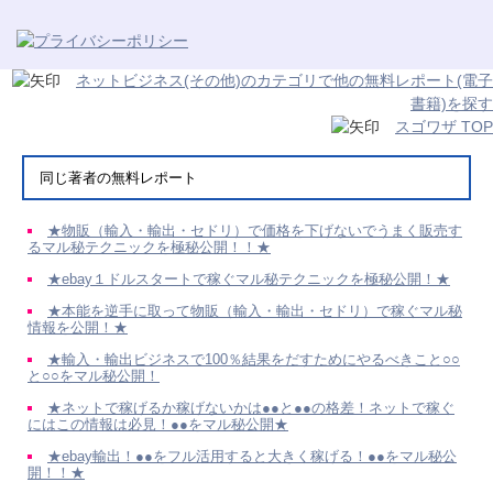
ネットビジネス(その他)のカテゴリで他の無料レポート(電子
書籍)を探す
スゴワザ TOP
同じ著者の無料レポート
★物販（輸入・輸出・セドリ）で価格を下げないでうまく販売す
るマル秘テクニックを極秘公開！！★
★ebay１ドルスタートで稼ぐマル秘テクニックを極秘公開！★
★本能を逆手に取って物販（輸入・輸出・セドリ）で稼ぐマル秘
情報を公開！★
★輸入・輸出ビジネスで100％結果をだすためにやるべきこと○○
と○○をマル秘公開！
★ネットで稼げるか稼げないかは●●と●●の格差！ネットで稼ぐ
にはこの情報は必見！●●をマル秘公開★
★ebay輸出！●●をフル活用すると大きく稼げる！●●をマル秘公
開！！★