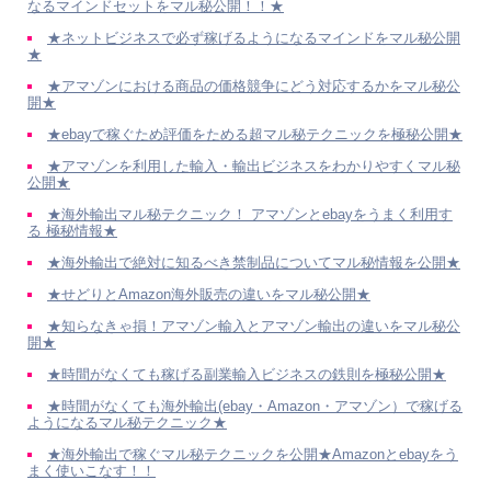
なるマインドセットをマル秘公開！！★
★ネットビジネスで必ず稼げるようになるマインドをマル秘公開
★
★アマゾンにおける商品の価格競争にどう対応するかをマル秘公
開★
★ebayで稼ぐため評価をためる超マル秘テクニックを極秘公開★
★アマゾンを利用した輸入・輸出ビジネスをわかりやすくマル秘
公開★
★海外輸出マル秘テクニック！ アマゾンとebayをうまく利用す
る 極秘情報★
★海外輸出で絶対に知るべき禁制品についてマル秘情報を公開★
★せどりとAmazon海外販売の違いをマル秘公開★
★知らなきゃ損！アマゾン輸入とアマゾン輸出の違いをマル秘公
開★
★時間がなくても稼げる副業輸入ビジネスの鉄則を極秘公開★
★時間がなくても海外輸出(ebay・Amazon・アマゾン）で稼げる
ようになるマル秘テクニック★
★海外輸出で稼ぐマル秘テクニックを公開★Amazonとebayをう
まく使いこなす！！