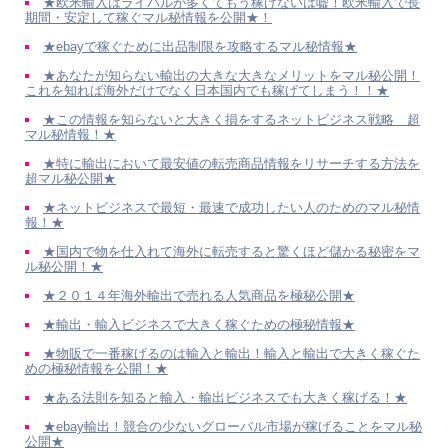
★欧米輸入はライバルが多くてもう稼げないは嘘！欧米輸入で長
期間・安定して稼ぐマル秘情報を公開★！
★ebayで稼ぐために出品制限を攻略するマル秘情報★
★あなたが知らない輸出の大きな大きなメリットをマル秘公開！
これを知れば海外だけでなく日本国内でも稼げてしまう！！★
★この情報を知らないと大きく損をするネットビジネス戦略 超
マル秘情報！★
★特に輸出において最安値の転売商品情報をリサーチする方法を
超マル秘公開★
★ネットビジネスで最短・最速で成功したい人のためのマル秘情
報！★
★国内で物を仕入れて海外に転売すると驚くほど儲かる秘密をマ
ル秘公開！★
★２０１４年海外輸出で売れる人気商品を極秘公開★
★輸出・輸入ビジネスで大きく稼ぐための極秘情報★
★物販で一番稼げるのは輸入と輸出！輸入と輸出で大きく稼ぐた
めの極秘情報を公開！★
★ある法則を知ると輸入・輸出ビジネスでも大きく稼げる！★
★ebay輸出！競合の少ないグローバル市場が稼げることをマル秘
公開★