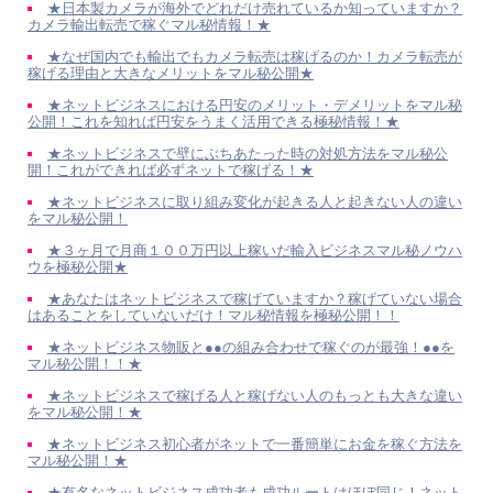
★日本製カメラが海外でどれだけ売れているか知っていますか？
カメラ輸出転売で稼ぐマル秘情報！★
★なぜ国内でも輸出でもカメラ転売は稼げるのか！カメラ転売が
稼げる理由と大きなメリットをマル秘公開★
★ネットビジネスにおける円安のメリット・デメリットをマル秘
公開！これを知れば円安をうまく活用できる極秘情報！★
★ネットビジネスで壁にぶちあたった時の対処方法をマル秘公
開！これができれば必ずネットで稼げる！★
★ネットビジネスに取り組み変化が起きる人と起きない人の違い
をマル秘公開！
★３ヶ月で月商１００万円以上稼いだ輸入ビジネスマル秘ノウハ
ウを極秘公開★
★あなたはネットビジネスで稼げていますか？稼げていない場合
はあることをしていないだけ！マル秘情報を極秘公開！！
★ネットビジネス物販と●●の組み合わせで稼ぐのが最強！●●を
マル秘公開！！★
★ネットビジネスで稼げる人と稼げない人のもっとも大きな違い
をマル秘公開！★
★ネットビジネス初心者がネットで一番簡単にお金を稼ぐ方法を
マル秘公開！★
★有名なネットビジネス成功者も成功ルートはほぼ同じ！ネット