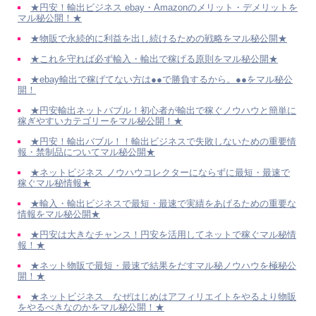
★円安！輸出ビジネス ebay・Amazonのメリット・デメリットを
マル秘公開！★
★物販で永続的に利益を出し続けるための戦略をマル秘公開★
★これを守れば必ず輸入・輸出で稼げる原則をマル秘公開★
★ebay輸出で稼げてない方は●●で勝負するから。●●をマル秘公
開！
★円安輸出ネットバブル！初心者が輸出で稼ぐノウハウと簡単に
稼ぎやすいカテゴリーをマル秘公開！★
★円安！輸出バブル！！輸出ビジネスで失敗しないための重要情
報・禁制品についてマル秘公開★
★ネットビジネス ノウハウコレクターにならずに最短・最速で
稼ぐマル秘情報★
★輸入・輸出ビジネスで最短・最速で実績をあげるための重要な
情報をマル秘公開★
★円安は大きなチャンス！円安を活用してネットで稼ぐマル秘情
報！★
★ネット物販で最短・最速で結果をだすマル秘ノウハウを極秘公
開！★
★ネットビジネス なぜはじめはアフィリエイトをやるより物販
をやるべきなのかをマル秘公開！★