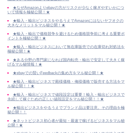
★なぜAmazonよりebayの方がリスクが少なく稼ぎやすいかにつ
いて情報を極秘公開！★
★輸入・輸出ビジネスをやるうえでAmazonにはないヤフオクの
大きなメリットをマル秘公開！★
★輸入・輸出で価格競争を避けるため価格競争前に考える重要ポ
イントを極秘公開！★
★輸入・輸出ビジネスにおいて無在庫販売での在庫切れ対処法を
極秘公開！★
★ある分野の専門家になれば国内転売・輸出で安定して大きく稼
げるマル秘情報！★
★ebayでの賢いFeedbackの集め方をマル秘公開！★
★輸入・輸出ビジネスで殿様価格・俺様価格で販売する方法をマ
ル秘公開！！★
★輸入・輸出ビジネスで値段設定は重要！輸入・輸出ビジネスで
永続して稼ぐための正しい値段設定をマル秘公開！！★
★輸出ビジネスをやるうえでブランド品は要注意。その理由を極
秘公開！！
★ネットビジネス初心者が最短・最速で稼げるビジネスをマル秘
公開！★