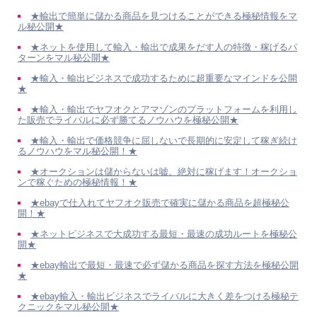
★輸出で簡単に儲かる商品を見つけることができる極秘情報をマ
ル秘公開★
★ネットを使用して輸入・輸出で成果をだす人の特徴・稼げるパ
ターンをマル秘公開★
★輸入・輸出ビジネスで成功するために超重要なマインドを公開
★
★輸入・輸出でヤフオクとアマゾンのプラットフォームを利用し
た販売でライバルに必ず勝てるノウハウを極秘公開★
★輸入・輸出で価格競争に屈しないで長期的に安定して稼ぎ続け
るノウハウをマル秘公開！★
★オークションは儲からないは嘘。絶対に稼げます！オークショ
ンで稼ぐための極秘情報！★
★ebayで仕入れてヤフオク販売で確実に儲かる商品を超極秘公
開！★
★ネットビジネスで大成功する最短・最速の成功ルートを極秘公
開★
★ebay輸出で最短・最速で必ず儲かる商品を探す方法を極秘公開
★
★ebay輸入・輸出ビジネスでライバルに大きく差をつける極秘テ
クニックをマル秘公開★