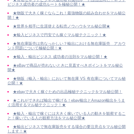
ビジネス成功者の成功ルートを極秘公開！★
★物販で大きく稼ぐならこれ！最強物販の組み合わせをマル秘公
開！★
★世界を相手に生涯使える転売ノウハウをマル秘公開★
★輸入ビジネスで円安でも稼ぐマル秘テクニック！★
★無在庫販売は危なっかしい？輸出における無在庫販売 アカウ
ント問題について極秘公開！★
★輸入・輸出ビジネス 成功者の法則をマル秘公開！★
★eBayで商品が売れないときに見直すべきポイントをマル秘公
開★
★物販（輸入・輸出）において無在庫 VS 有在庫についてマル秘
公開！★
★ebayで大きく稼ぐための出品極秘テクニックをマル秘公開！
★これができれば輸出で稼げる！ebay輸出とAmazon輸出をうま
く活用するマル秘テクニック！★
★輸入・輸出で稼ぐには大きく稼いでいる人の動きを観察するこ
と！稼いでいる人の観察方法をマル秘公開★
★輸出ビジネスで無在庫販売をする場合の要注意点をマル秘公開
します！★