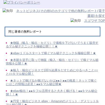
ネットビジネス(その他)のカテゴリで他の無料レポート(電子
書籍)を探す
スゴワザ TOP
同じ著者の無料レポート
★物販（輸入・輸出・セドリ）で価格を下げないでうまく販売す
るマル秘テクニックを極秘公開！！★
★ebay１ドルスタートで稼ぐマル秘テクニックを極秘公開！★
★本能を逆手に取って物販（輸入・輸出・セドリ）で稼ぐマル秘
情報を公開！★
★輸入・輸出ビジネスで100％結果をだすためにやるべきこと○○
と○○をマル秘公開！
★ネットで稼げるか稼げないかは●●と●●の格差！ネットで稼ぐ
にはこの情報は必見！●●をマル秘公開★
★ebay輸出！●●をフル活用すると大きく稼げる！●●をマル秘公
開！！★
★円安！輸出ビジネス ebay・Amazonのメリット・デメリットを
マル秘公開！★