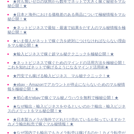
★何も無いゼロの状態から数年でネットで大きく稼ぐ秘密をマル
秘公開！★
★日本と海外における価格差のある商品について極秘情報をマル
秘公開！★
★ネットビジネスで最短・最速で結果をだす人のマル秘情報を極
秘公開！★
★いま個人がネットで稼ぐ力を絶対につけなければならない理由
をマル秘公開！★
★輸入ビジネスで稼ぐ超マル秘テクニックを極秘公開！★
★ネットビジネスで稼ぐためのマインドの活用方法を極秘公開！
これを知ればネットで稼げるようになるマインド活用術★
★円安でも稼げる輸入ビジネス マル秘テクニック！★
★ebay・Amazonでアカウントが停止にならないためのマル秘情
報を極秘公開！★
★初心者がebayで稼ぐマル秘ノウハウを無料で極秘公開！★
★なぜ輸出・輸入ビジネスをやるといいのか？輸出・輸入ビジネ
スのメリットをマル秘公開！★
★日本製カメラが海外でどれだけ売れているか知っていますか？
カメラ輸出転売で稼ぐマル秘情報！★
★なぜ国内でも輸出でもカメラ転売は稼げるのか！カメラ転売が