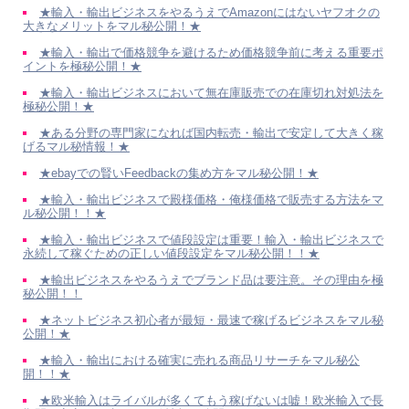
★輸入・輸出ビジネスをやるうえでAmazonにはないヤフオクの
大きなメリットをマル秘公開！★
★輸入・輸出で価格競争を避けるため価格競争前に考える重要ポ
イントを極秘公開！★
★輸入・輸出ビジネスにおいて無在庫販売での在庫切れ対処法を
極秘公開！★
★ある分野の専門家になれば国内転売・輸出で安定して大きく稼
げるマル秘情報！★
★ebayでの賢いFeedbackの集め方をマル秘公開！★
★輸入・輸出ビジネスで殿様価格・俺様価格で販売する方法をマ
ル秘公開！！★
★輸入・輸出ビジネスで値段設定は重要！輸入・輸出ビジネスで
永続して稼ぐための正しい値段設定をマル秘公開！！★
★輸出ビジネスをやるうえでブランド品は要注意。その理由を極
秘公開！！
★ネットビジネス初心者が最短・最速で稼げるビジネスをマル秘
公開！★
★輸入・輸出における確実に売れる商品リサーチをマル秘公
開！！★
★欧米輸入はライバルが多くてもう稼げないは嘘！欧米輸入で長