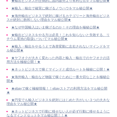
★輸出ビジネスが圧倒的に国内販売より有利な点をマル秘公開★
★輸入・輸出で確実に稼げるノウハウをマル秘公開★
★海外輸出ビジネスで絶対に稼げるカテゴリーと海外輸出ビジネ
スが絶対に飽和しない理由をマル秘公開★
★なぜ中国輸入はいま稼げるのか！その理由を極秘公開★
★輸出ビジネスをやる方は必見！これを知らないと失敗する、リ
チウム電池の取扱いついてマル秘公開★
★輸入・輸出をやるうえで為替変動に左右されないマインドをマ
ル秘公開★
★ヤフオクが大きく変わった内容と輸入・輸出でのヤフオクの活
用方法を極秘公開！★
★ネットビジネスで稼ぐマインドと成功ルートを極秘に公開！★
★海外輸入・輸出など物販で稼ぐために一番大切なことを極秘公
開★
★ebayで稼ぐ極秘情報！！ebayストアの利用方法をマル秘公開
★
★円安でも輸入ビジネスを絶対にはじめた方がいい３つの大きな
理由をマル秘公開★
★ネットビジネスで行動に移せない人が必ず行動に移せるように
なるマインドセットをマル秘公開！！★