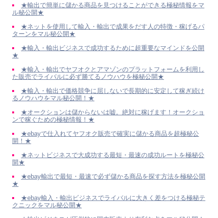
★輸出で簡単に儲かる商品を見つけることができる極秘情報をマ
ル秘公開★
★ネットを使用して輸入・輸出で成果をだす人の特徴・稼げるパ
ターンをマル秘公開★
★輸入・輸出ビジネスで成功するために超重要なマインドを公開
★
★輸入・輸出でヤフオクとアマゾンのプラットフォームを利用し
た販売でライバルに必ず勝てるノウハウを極秘公開★
★輸入・輸出で価格競争に屈しないで長期的に安定して稼ぎ続け
るノウハウをマル秘公開！★
★オークションは儲からないは嘘。絶対に稼げます！オークショ
ンで稼ぐための極秘情報！★
★ebayで仕入れてヤフオク販売で確実に儲かる商品を超極秘公
開！★
★ネットビジネスで大成功する最短・最速の成功ルートを極秘公
開★
★ebay輸出で最短・最速で必ず儲かる商品を探す方法を極秘公開
★
★ebay輸入・輸出ビジネスでライバルに大きく差をつける極秘テ
クニックをマル秘公開★