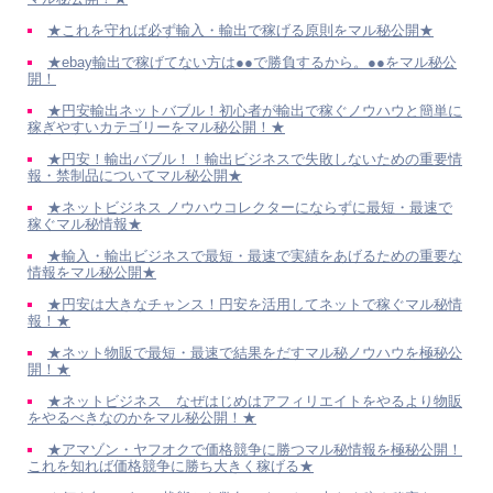
★これを守れば必ず輸入・輸出で稼げる原則をマル秘公開★
★ebay輸出で稼げてない方は●●で勝負するから。●●をマル秘公
開！
★円安輸出ネットバブル！初心者が輸出で稼ぐノウハウと簡単に
稼ぎやすいカテゴリーをマル秘公開！★
★円安！輸出バブル！！輸出ビジネスで失敗しないための重要情
報・禁制品についてマル秘公開★
★ネットビジネス ノウハウコレクターにならずに最短・最速で
稼ぐマル秘情報★
★輸入・輸出ビジネスで最短・最速で実績をあげるための重要な
情報をマル秘公開★
★円安は大きなチャンス！円安を活用してネットで稼ぐマル秘情
報！★
★ネット物販で最短・最速で結果をだすマル秘ノウハウを極秘公
開！★
★ネットビジネス なぜはじめはアフィリエイトをやるより物販
をやるべきなのかをマル秘公開！★
★アマゾン・ヤフオクで価格競争に勝つマル秘情報を極秘公開！
これを知れば価格競争に勝ち大きく稼げる★