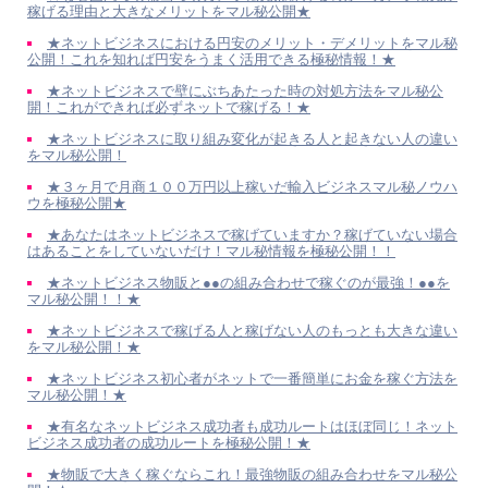
稼げる理由と大きなメリットをマル秘公開★
★ネットビジネスにおける円安のメリット・デメリットをマル秘
公開！これを知れば円安をうまく活用できる極秘情報！★
★ネットビジネスで壁にぶちあたった時の対処方法をマル秘公
開！これができれば必ずネットで稼げる！★
★ネットビジネスに取り組み変化が起きる人と起きない人の違い
をマル秘公開！
★３ヶ月で月商１００万円以上稼いだ輸入ビジネスマル秘ノウハ
ウを極秘公開★
★あなたはネットビジネスで稼げていますか？稼げていない場合
はあることをしていないだけ！マル秘情報を極秘公開！！
★ネットビジネス物販と●●の組み合わせで稼ぐのが最強！●●を
マル秘公開！！★
★ネットビジネスで稼げる人と稼げない人のもっとも大きな違い
をマル秘公開！★
★ネットビジネス初心者がネットで一番簡単にお金を稼ぐ方法を
マル秘公開！★
★有名なネットビジネス成功者も成功ルートはほぼ同じ！ネット
ビジネス成功者の成功ルートを極秘公開！★
★物販で大きく稼ぐならこれ！最強物販の組み合わせをマル秘公