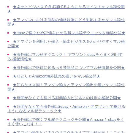
★ネットビジネスで必ず稼げるようになるマインドをマル秘公開
★
★アマゾンにおける商品の価格競争にどう対応するかをマル秘公
開★
★ebayで稼ぐため評価をためる超マル秘テクニックを極秘公開★
★アマゾンを利用した輸入・輸出ビジネスをわかりやすくマル秘
公開★
★海外輸出マル秘テクニック！ アマゾンとebayをうまく利用す
る 極秘情報★
★海外輸出で絶対に知るべき禁制品についてマル秘情報を公開★
★せどりとAmazon海外販売の違いをマル秘公開★
★知らなきゃ損！アマゾン輸入とアマゾン輸出の違いをマル秘公
開★
★時間がなくても稼げる副業輸入ビジネスの鉄則を極秘公開★
★時間がなくても海外輸出(ebay・Amazon・アマゾン）で稼げる
ようになるマル秘テクニック★
★海外輸出で稼ぐマル秘テクニックを公開★Amazonとebayをう
まく使いこなす！！
★アマゾン輸出ビジネスのリスクをあえてマル秘公開！！これを