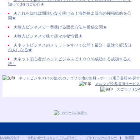
知っておけば安心★
★これを知れば間違いなく稼げる！海外輸出販売の極秘戦略を公
開★
★輸入ビジネスで一番稼げる販売方法を極秘公開★
★輸入ビジネスで稼ぐ超マル秘情報★
★ネットビジネスのメリットをすべて公開！最短・最速で経済自
由人になる★
★ネット初心者がネットビジネスで１００％成功する成功する方
法！
ネットビジネス(その他)のカテゴリで他の無料レポート(電子書籍)を探す
メルマガ読者増加サービス
スゴワザ TOP
MUB株式会社
|
無料レポートスタンド「スゴワザ」
|
プライバシーポリシー
|
推奨環