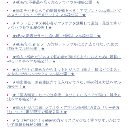
★eBayで不要品を高く売るノウハウを極秘公開！★
★輸出をやるならこの情報を知るべき！アマゾン・ebay輸出ビジ
ネスのメリット・デメリットをマル秘公開！★
★ネットビジネス初心者がヤフオクを活用して最短・最速で稼ぐ
ノウハウをマル秘公開！★
★eBay 新規セラーに追い風 情報をマル秘公開！★
★eBay初心者セラーが詐欺／トラブルにまき込まれないための
情報をマル秘公開！★
★輸入・輸出ビジネスで初心者が稼げるようになるために最初に
やるべき事をマル秘公開！★
★なぜ会社に勤めながらネットビジネス（輸入・輸出ビジネス）
をやるのがいいのか？をマル秘公開！★
★輸出販売、無在庫販売で仕入れができない時の対処方法をマル
秘公開！★
★「国内転売」だけでは今後、きびしくなる？その理由・解決方
法をマル秘公開★
★輸入ビジネス編! ヤフオク・アマゾン販売に必要なリサーチ方
法について期間限定で極秘公開！★
★なぜAmazonよりebayの方がリスクが少なく稼ぎやすいかにつ
いて情報を極秘公開！★