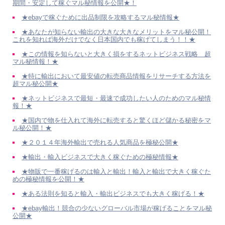
期間・安定して稼ぐマル秘情報を公開★！
★ebayで稼ぐために出品制限を攻略するマル秘情報★
★あなたが知らない輸出の大きな大きなメリットをマル秘公開！
これを知れば海外だけでなく日本国内でも稼げてしまう！！★
★この情報を知らないと大きく損をするネットビジネス戦略 超
マル秘情報！★
★特に輸出において最安値の転売商品情報をリサーチする方法を
超マル秘公開★
★ネットビジネスで最短・最速で成功したい人のためのマル秘情
報！★
★国内で物を仕入れて海外に転売すると驚くほど儲かる秘密をマ
ル秘公開！★
★２０１４年海外輸出で売れる人気商品を極秘公開★
★輸出・輸入ビジネスで大きく稼ぐための極秘情報★
★物販で一番稼げるのは輸入と輸出！輸入と輸出で大きく稼ぐた
めの極秘情報を公開！★
★ある法則を知ると輸入・輸出ビジネスでも大きく稼げる！★
★ebay輸出！競合の少ないグローバル市場が稼げることをマル秘
公開★