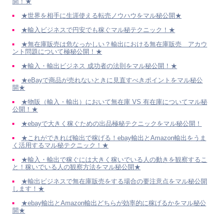
開！★
★世界を相手に生涯使える転売ノウハウをマル秘公開★
★輸入ビジネスで円安でも稼ぐマル秘テクニック！★
★無在庫販売は危なっかしい？輸出における無在庫販売 アカウ
ント問題について極秘公開！★
★輸入・輸出ビジネス 成功者の法則をマル秘公開！★
★eBayで商品が売れないときに見直すべきポイントをマル秘公
開★
★物販（輸入・輸出）において無在庫 VS 有在庫についてマル秘
公開！★
★ebayで大きく稼ぐための出品極秘テクニックをマル秘公開！
★これができれば輸出で稼げる！ebay輸出とAmazon輸出をうま
く活用するマル秘テクニック！★
★輸入・輸出で稼ぐには大きく稼いでいる人の動きを観察するこ
と！稼いでいる人の観察方法をマル秘公開★
★輸出ビジネスで無在庫販売をする場合の要注意点をマル秘公開
します！★
★ebay輸出とAmazon輸出どちらが効率的に稼げるかをマル秘公
開★