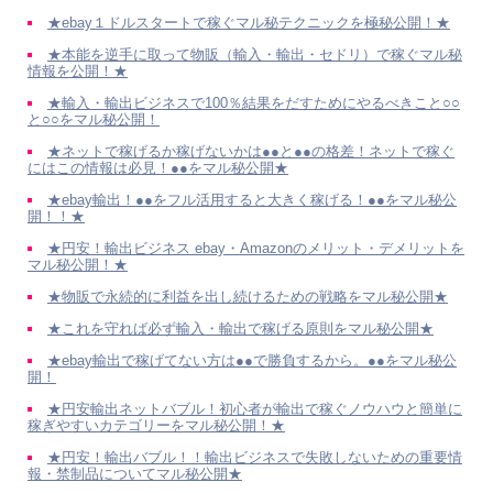
★ebay１ドルスタートで稼ぐマル秘テクニックを極秘公開！★
★本能を逆手に取って物販（輸入・輸出・セドリ）で稼ぐマル秘
情報を公開！★
★輸入・輸出ビジネスで100％結果をだすためにやるべきこと○○
と○○をマル秘公開！
★ネットで稼げるか稼げないかは●●と●●の格差！ネットで稼ぐ
にはこの情報は必見！●●をマル秘公開★
★ebay輸出！●●をフル活用すると大きく稼げる！●●をマル秘公
開！！★
★円安！輸出ビジネス ebay・Amazonのメリット・デメリットを
マル秘公開！★
★物販で永続的に利益を出し続けるための戦略をマル秘公開★
★これを守れば必ず輸入・輸出で稼げる原則をマル秘公開★
★ebay輸出で稼げてない方は●●で勝負するから。●●をマル秘公
開！
★円安輸出ネットバブル！初心者が輸出で稼ぐノウハウと簡単に
稼ぎやすいカテゴリーをマル秘公開！★
★円安！輸出バブル！！輸出ビジネスで失敗しないための重要情
報・禁制品についてマル秘公開★