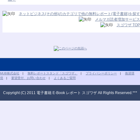
ネットビジネス(その他)のカテゴリで他の無料レポート(電子書籍)を探す
メルマガ読者増加サービス
スゴワザ TOP
MUB株式会社
|
無料レポートスタンド「スゴワザ」
|
プライバシーポリシー
|
推奨環
境
|
要望受付、お問い合わせ
|
よくあるご質問
Copyright (C) 2011 電子書籍 E-Book レポート スゴワザ All Rights Reserved.***