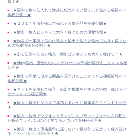
報！★
★国内で物を仕入れて海外に転売すると驚くほど儲かる秘密をマ
ル秘公開！★
★２０１４年海外輸出で売れる人気商品を極秘公開★
★輸出・輸入ビジネスで大きく稼ぐための極秘情報★
★物販で一番稼げるのは輸入と輸出！輸入と輸出で大きく稼ぐた
めの極秘情報を公開！★
★ある法則を知ると輸入・輸出ビジネスでも大きく稼げる！★
★ebay輸出！競合の少ないグローバル市場が稼げることをマル秘
公開★
★輸出で簡単に儲かる商品を見つけることができる極秘情報をマ
ル秘公開★
★ネットを使用して輸入・輸出で成果をだす人の特徴・稼げるパ
ターンをマル秘公開★
★輸入・輸出ビジネスで成功するために超重要なマインドを公開
★
★輸入・輸出でヤフオクとアマゾンのプラットフォームを利用し
た販売でライバルに必ず勝てるノウハウを極秘公開★
★輸入・輸出で価格競争に屈しないで長期的に安定して稼ぎ続け
るノウハウをマル秘公開！★