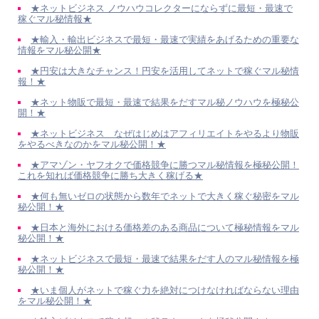
★ネットビジネス ノウハウコレクターにならずに最短・最速で
稼ぐマル秘情報★
★輸入・輸出ビジネスで最短・最速で実績をあげるための重要な
情報をマル秘公開★
★円安は大きなチャンス！円安を活用してネットで稼ぐマル秘情
報！★
★ネット物販で最短・最速で結果をだすマル秘ノウハウを極秘公
開！★
★ネットビジネス なぜはじめはアフィリエイトをやるより物販
をやるべきなのかをマル秘公開！★
★アマゾン・ヤフオクで価格競争に勝つマル秘情報を極秘公開！
これを知れば価格競争に勝ち大きく稼げる★
★何も無いゼロの状態から数年でネットで大きく稼ぐ秘密をマル
秘公開！★
★日本と海外における価格差のある商品について極秘情報をマル
秘公開！★
★ネットビジネスで最短・最速で結果をだす人のマル秘情報を極
秘公開！★
★いま個人がネットで稼ぐ力を絶対につけなければならない理由
をマル秘公開！★