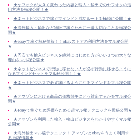
★ヤフオクが大きく変わった内容と輸入・輸出でのヤフオクの活
用方法を極秘公開！★
★ネットビジネスで稼ぐマインドと成功ルートを極秘に公開！★
★海外輸入・輸出など物販で稼ぐために一番大切なことを極秘公
開★
★ebayで稼ぐ極秘情報！！ebayストアの利用方法をマル秘公開
★
★円安でも輸入ビジネスを絶対にはじめた方がいい３つの大きな
理由をマル秘公開★
★ネットビジネスで行動に移せない人が必ず行動に移せるように
なるマインドセットをマル秘公開！！★
★ネットビジネスで必ず稼げるようになるマインドをマル秘公開
★
★アマゾンにおける商品の価格競争にどう対応するかをマル秘公
開★
★ebayで稼ぐため評価をためる超マル秘テクニックを極秘公開★
★アマゾンを利用した輸入・輸出ビジネスをわかりやすくマル秘
公開★
★海外輸出マル秘テクニック！ アマゾンとebayをうまく利用す
る 極秘情報★