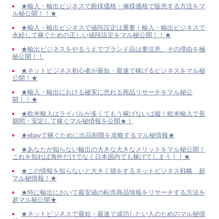
★輸入・輸出ビジネスで殿様価格・俺様価格で販売する方法をマ
ル秘公開！！★
★輸入・輸出ビジネスで値段設定は重要！輸入・輸出ビジネスで
永続して稼ぐための正しい値段設定をマル秘公開！！★
★輸出ビジネスをやるうえでブランド品は要注意。その理由を極
秘公開！！
★ネットビジネス初心者が最短・最速で稼げるビジネスをマル秘
公開！★
★輸入・輸出における確実に売れる商品リサーチをマル秘公
開！！★
★欧米輸入はライバルが多くてもう稼げないは嘘！欧米輸入で長
期間・安定して稼ぐマル秘情報を公開★！
★ebayで稼ぐために出品制限を攻略するマル秘情報★
★あなたが知らない輸出の大きな大きなメリットをマル秘公開！
これを知れば海外だけでなく日本国内でも稼げてしまう！！★
★この情報を知らないと大きく損をするネットビジネス戦略 超
マル秘情報！★
★特に輸出において最安値の転売商品情報をリサーチする方法を
超マル秘公開★
★ネットビジネスで最短・最速で成功したい人のためのマル秘情