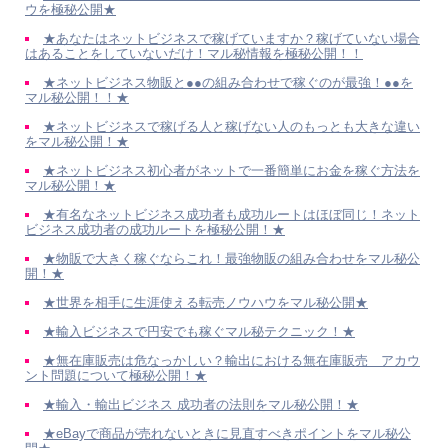
ウを極秘公開★
★あなたはネットビジネスで稼げていますか？稼げていない場合
はあることをしていないだけ！マル秘情報を極秘公開！！
★ネットビジネス物販と●●の組み合わせで稼ぐのが最強！●●を
マル秘公開！！★
★ネットビジネスで稼げる人と稼げない人のもっとも大きな違い
をマル秘公開！★
★ネットビジネス初心者がネットで一番簡単にお金を稼ぐ方法を
マル秘公開！★
★有名なネットビジネス成功者も成功ルートはほぼ同じ！ネット
ビジネス成功者の成功ルートを極秘公開！★
★物販で大きく稼ぐならこれ！最強物販の組み合わせをマル秘公
開！★
★世界を相手に生涯使える転売ノウハウをマル秘公開★
★輸入ビジネスで円安でも稼ぐマル秘テクニック！★
★無在庫販売は危なっかしい？輸出における無在庫販売 アカウ
ント問題について極秘公開！★
★輸入・輸出ビジネス 成功者の法則をマル秘公開！★
★eBayで商品が売れないときに見直すべきポイントをマル秘公