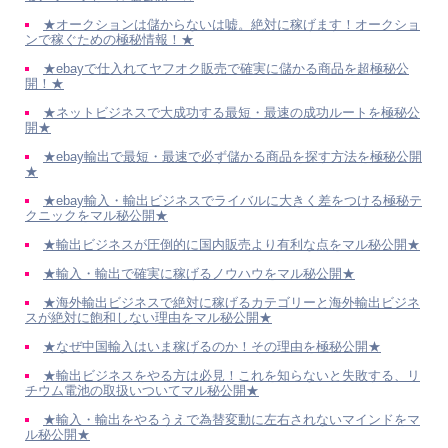
★オークションは儲からないは嘘。絶対に稼げます！オークショ
ンで稼ぐための極秘情報！★
★ebayで仕入れてヤフオク販売で確実に儲かる商品を超極秘公
開！★
★ネットビジネスで大成功する最短・最速の成功ルートを極秘公
開★
★ebay輸出で最短・最速で必ず儲かる商品を探す方法を極秘公開
★
★ebay輸入・輸出ビジネスでライバルに大きく差をつける極秘テ
クニックをマル秘公開★
★輸出ビジネスが圧倒的に国内販売より有利な点をマル秘公開★
★輸入・輸出で確実に稼げるノウハウをマル秘公開★
★海外輸出ビジネスで絶対に稼げるカテゴリーと海外輸出ビジネ
スが絶対に飽和しない理由をマル秘公開★
★なぜ中国輸入はいま稼げるのか！その理由を極秘公開★
★輸出ビジネスをやる方は必見！これを知らないと失敗する、リ
チウム電池の取扱いついてマル秘公開★
★輸入・輸出をやるうえで為替変動に左右されないマインドをマ
ル秘公開★