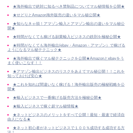
★海外輸出で絶対に知るべき禁制品についてマル秘情報を公開★
★せどりとAmazon海外販売の違いをマル秘公開★
★知らなきゃ損！アマゾン輸入とアマゾン輸出の違いをマル秘公
開★
★時間がなくても稼げる副業輸入ビジネスの鉄則を極秘公開★
★時間がなくても海外輸出(ebay・Amazon・アマゾン）で稼げる
ようになるマル秘テクニック★
★海外輸出で稼ぐマル秘テクニックを公開★Amazonとebayをう
まく使いこなす！！
★アマゾン輸出ビジネスのリスクをあえてマル秘公開！！これを
知っておけば安心★
★これを知れば間違いなく稼げる！海外輸出販売の極秘戦略を公
開★
★輸入ビジネスで一番稼げる販売方法を極秘公開★
★輸入ビジネスで稼ぐ超マル秘情報★
★ネットビジネスのメリットをすべて公開！最短・最速で経済自
由人になる★
★ネット初心者がネットビジネスで１００％成功する成功する方
法！