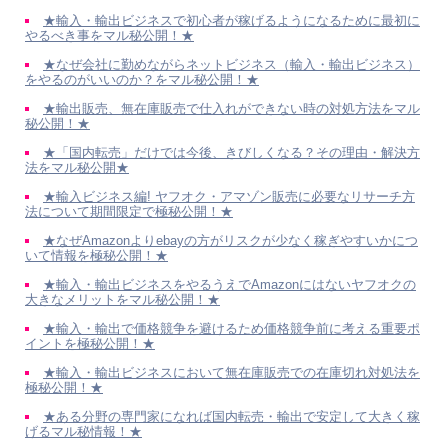
★輸入・輸出ビジネスで初心者が稼げるようになるために最初に
やるべき事をマル秘公開！★
★なぜ会社に勤めながらネットビジネス（輸入・輸出ビジネス）
をやるのがいいのか？をマル秘公開！★
★輸出販売、無在庫販売で仕入れができない時の対処方法をマル
秘公開！★
★「国内転売」だけでは今後、きびしくなる？その理由・解決方
法をマル秘公開★
★輸入ビジネス編! ヤフオク・アマゾン販売に必要なリサーチ方
法について期間限定で極秘公開！★
★なぜAmazonよりebayの方がリスクが少なく稼ぎやすいかにつ
いて情報を極秘公開！★
★輸入・輸出ビジネスをやるうえでAmazonにはないヤフオクの
大きなメリットをマル秘公開！★
★輸入・輸出で価格競争を避けるため価格競争前に考える重要ポ
イントを極秘公開！★
★輸入・輸出ビジネスにおいて無在庫販売での在庫切れ対処法を
極秘公開！★
★ある分野の専門家になれば国内転売・輸出で安定して大きく稼
げるマル秘情報！★