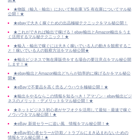
開★
★物販（輸入・輸出）において無在庫 VS 有在庫についてマル秘
公開！★
★ebayで大きく稼ぐための出品極秘テクニックをマル秘公開！
★これができれば輸出で稼げる！ebay輸出とAmazon輸出をうま
く活用するマル秘テクニック！★
★輸入・輸出で稼ぐには大きく稼いでいる人の動きを観察するこ
と！稼いでいる人の観察方法をマル秘公開★
★輸出ビジネスで無在庫販売をする場合の要注意点をマル秘公開
します！★
★ebay輸出とAmazon輸出どちらが効率的に稼げるかをマル秘公
開★
★eBayで不要品を高く売るノウハウを極秘公開！★
★輸出をやるならこの情報を知るべき！アマゾン・ebay輸出ビジ
ネスのメリット・デメリットをマル秘公開！★
★ネットビジネス初心者がヤフオクを活用して最短・最速で稼ぐ
ノウハウをマル秘公開！★
★eBay 新規セラーに追い風 情報をマル秘公開！★
★eBay初心者セラーが詐欺／トラブルにまき込まれないための
情報をマル秘公開！★