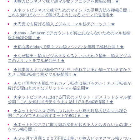
★輸入ビジネスで稼ぐ超マル秘テクニックを極秘公開！★
★ネットビジネスで稼ぐためのマインドの活用方法を極秘公開！
これを知ればネットで稼げるようになるマインド活用術★
★円安でも稼げる輸入ビジネス マル秘テクニック！★
★ebay・Amazonでアカウントが停止にならないためのマル秘情
報を極秘公開！★
★初心者がebayで稼ぐマル秘ノウハウを無料で極秘公開！★
★なぜ輸出・輸入ビジネスをやるといいのか？輸出・輸入ビジネ
スのメリットをマル秘公開！★
★日本製カメラが海外でどれだけ売れているか知っていますか？
カメラ輸出転売で稼ぐマル秘情報！★
★なぜ国内でも輸出でもカメラ転売は稼げるのか！カメラ転売が
稼げる理由と大きなメリットをマル秘公開★
★ネットビジネスにおける円安のメリット・デメリットをマル秘
公開！これを知れば円安をうまく活用できる極秘情報！★
★ネットビジネスで壁にぶちあたった時の対処方法をマル秘公
開！これができれば必ずネットで稼げる！★
★ネットビジネスに取り組み変化が起きる人と起きない人の違い
をマル秘公開！
★３ヶ月で月商１００万円以上稼いだ輸入ビジネスマル秘ノウハ