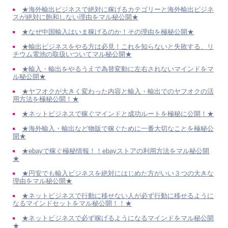
★海外輸出ビジネスで絶対に稼げるカテゴリーと海外輸出ビジネ
スが絶対に飽和しない理由をマル秘公開★
★なぜ中国輸入はいま稼げるのか！その理由を極秘公開★
★輸出ビジネスをやる方は必見！これを知らないと失敗する、リ
チウム電池の取扱いついてマル秘公開★
★輸入・輸出をやるうえで為替変動に左右されないマインドをマ
ル秘公開★
★ヤフオクが大きく変わった内容と輸入・輸出でのヤフオクの活
用方法を極秘公開！★
★ネットビジネスで稼ぐマインドと成功ルートを極秘に公開！★
★海外輸入・輸出など物販で稼ぐために一番大切なことを極秘公
開★
★ebayで稼ぐ極秘情報！！ebayストアの利用方法をマル秘公開
★
★円安でも輸入ビジネスを絶対にはじめた方がいい３つの大きな
理由をマル秘公開★
★ネットビジネスで行動に移せない人が必ず行動に移せるように
なるマインドセットをマル秘公開！！★
★ネットビジネスで必ず稼げるようになるマインドをマル秘公開
★