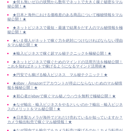
★何も無いゼロの状態から数年でネットで大きく稼ぐ秘密をマル
秘公開！★
★日本と海外における価格差のある商品について極秘情報をマル
秘公開！★
★ネットビジネスで最短・最速で結果をだす人のマル秘情報を極
秘公開！★
★いま個人がネットで稼ぐ力を絶対につけなければならない理由
をマル秘公開！★
★輸入ビジネスで稼ぐ超マル秘テクニックを極秘公開！★
★ネットビジネスで稼ぐためのマインドの活用方法を極秘公開！
これを知ればネットで稼げるようになるマインド活用術★
★円安でも稼げる輸入ビジネス マル秘テクニック！★
★ebay・Amazonでアカウントが停止にならないためのマル秘情
報を極秘公開！★
★初心者がebayで稼ぐマル秘ノウハウを無料で極秘公開！★
★なぜ輸出・輸入ビジネスをやるといいのか？輸出・輸入ビジネ
スのメリットをマル秘公開！★
★日本製カメラが海外でどれだけ売れているか知っていますか？
カメラ輸出転売で稼ぐマル秘情報！★
★なぜ国内でも輸出でもカメラ転売は稼げるのか！カメラ転売が