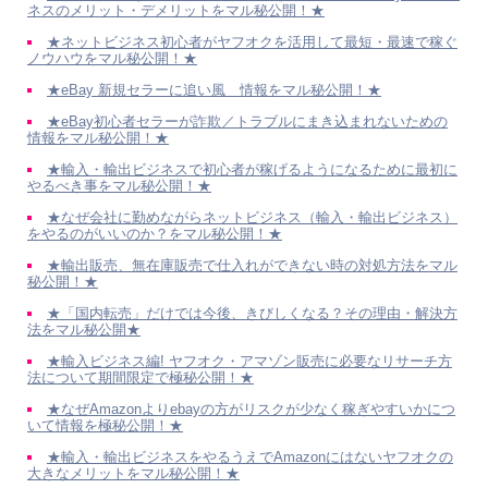
ネスのメリット・デメリットをマル秘公開！★
★ネットビジネス初心者がヤフオクを活用して最短・最速で稼ぐ
ノウハウをマル秘公開！★
★eBay 新規セラーに追い風 情報をマル秘公開！★
★eBay初心者セラーが詐欺／トラブルにまき込まれないための
情報をマル秘公開！★
★輸入・輸出ビジネスで初心者が稼げるようになるために最初に
やるべき事をマル秘公開！★
★なぜ会社に勤めながらネットビジネス（輸入・輸出ビジネス）
をやるのがいいのか？をマル秘公開！★
★輸出販売、無在庫販売で仕入れができない時の対処方法をマル
秘公開！★
★「国内転売」だけでは今後、きびしくなる？その理由・解決方
法をマル秘公開★
★輸入ビジネス編! ヤフオク・アマゾン販売に必要なリサーチ方
法について期間限定で極秘公開！★
★なぜAmazonよりebayの方がリスクが少なく稼ぎやすいかにつ
いて情報を極秘公開！★
★輸入・輸出ビジネスをやるうえでAmazonにはないヤフオクの
大きなメリットをマル秘公開！★