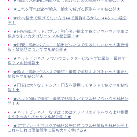
★物販で永続的に利益を出し続けるための戦略をマル秘公開★
★これを守れば必ず輸入・輸出で稼げる原則をマル秘公開★
★ebay輸出で稼げてない方は●●で勝負するから。●●をマル秘公
開！
★円安輸出ネットバブル！初心者が輸出で稼ぐノウハウと簡単に
稼ぎやすいカテゴリーをマル秘公開！★
★円安！輸出バブル！！輸出ビジネスで失敗しないための重要情
報・禁制品についてマル秘公開★
★ネットビジネス ノウハウコレクターにならずに最短・最速で
稼ぐマル秘情報★
★輸入・輸出ビジネスで最短・最速で実績をあげるための重要な
情報をマル秘公開★
★円安は大きなチャンス！円安を活用してネットで稼ぐマル秘情
報！★
★ネット物販で最短・最速で結果をだすマル秘ノウハウを極秘公
開！★
★ネットビジネス なぜはじめはアフィリエイトをやるより物販
をやるべきなのかをマル秘公開！★
★アマゾン・ヤフオクで価格競争に勝つマル秘情報を極秘公開！
これを知れば価格競争に勝ち大きく稼げる★