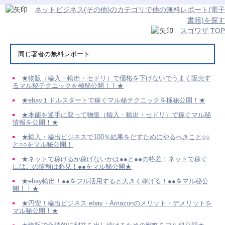
ネットビジネス(その他)のカテゴリで他の無料レポート(電子
書籍)を探す
スゴワザ TOP
同じ著者の無料レポート
★物販（輸入・輸出・セドリ）で価格を下げないでうまく販売す
るマル秘テクニックを極秘公開！！★
★ebay１ドルスタートで稼ぐマル秘テクニックを極秘公開！★
★本能を逆手に取って物販（輸入・輸出・セドリ）で稼ぐマル秘
情報を公開！★
★輸入・輸出ビジネスで100％結果をだすためにやるべきこと○○
と○○をマル秘公開！
★ネットで稼げるか稼げないかは●●と●●の格差！ネットで稼ぐ
にはこの情報は必見！●●をマル秘公開★
★ebay輸出！●●をフル活用すると大きく稼げる！●●をマル秘公
開！！★
★円安！輸出ビジネス ebay・Amazonのメリット・デメリットを
マル秘公開！★