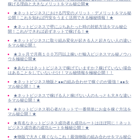
稼げる理由と大きなメリットをマル秘公開★
★ネットビジネスにおける円安のメリット・デメリットをマル秘
公開！これを知れば円安をうまく活用できる極秘情報！★
★ネットビジネスで壁にぶちあたった時の対処方法をマル秘公
開！これができれば必ずネットで稼げる！★
★ネットビジネスに取り組み変化が起きる人と起きない人の違い
をマル秘公開！
★３ヶ月で月商１００万円以上稼いだ輸入ビジネスマル秘ノウハ
ウを極秘公開★
★あなたはネットビジネスで稼げていますか？稼げていない場合
はあることをしていないだけ！マル秘情報を極秘公開！！
★ネットビジネス物販と●●の組み合わせで稼ぐのが最強！●●を
マル秘公開！！★
★ネットビジネスで稼げる人と稼げない人のもっとも大きな違い
をマル秘公開！★
★ネットビジネス初心者がネットで一番簡単にお金を稼ぐ方法を
マル秘公開！★
★有名なネットビジネス成功者も成功ルートはほぼ同じ！ネット
ビジネス成功者の成功ルートを極秘公開！★
★物販で大きく稼ぐならこれ！最強物販の組み合わせをマル秘公