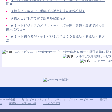
★これを知れば間違いなく稼げる！海外輸出販売の極秘戦略を公
開★
★輸入ビジネスで一番稼げる販売方法を極秘公開★
★輸入ビジネスで稼ぐ超マル秘情報★
★ネットビジネスのメリットをすべて公開！最短・最速で経済自
由人になる★
★ネット初心者がネットビジネスで１００％成功する成功する方
法！
ネットビジネス(その他)のカテゴリで他の無料レポート(電子書籍)を探す
メルマガ読者増加サービス
スゴワザ TOP
MUB株式会社
|
無料レポートスタンド「スゴワザ」
|
プライバシーポリシー
|
推奨環
境
|
要望受付、お問い合わせ
|
よくあるご質問