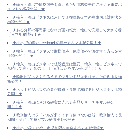
★輸入・輸出で価格競争を避けるため価格競争前に考える重要ポ
イントを極秘公開！★
★輸入・輸出ビジネスにおいて無在庫販売での在庫切れ対処法を
極秘公開！★
★ある分野の専門家になれば国内転売・輸出で安定して大きく稼
げるマル秘情報！★
★ebayでの賢いFeedbackの集め方をマル秘公開！★
★輸入・輸出ビジネスで殿様価格・俺様価格で販売する方法をマ
ル秘公開！！★
★輸入・輸出ビジネスで値段設定は重要！輸入・輸出ビジネスで
永続して稼ぐための正しい値段設定をマル秘公開！！★
★輸出ビジネスをやるうえでブランド品は要注意。その理由を極
秘公開！！
★ネットビジネス初心者が最短・最速で稼げるビジネスをマル秘
公開！★
★輸入・輸出における確実に売れる商品リサーチをマル秘公
開！！★
★欧米輸入はライバルが多くてもう稼げないは嘘！欧米輸入で長
期間・安定して稼ぐマル秘情報を公開★！
★ebayで稼ぐために出品制限を攻略するマル秘情報★