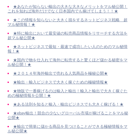
★あなたが知らない輸出の大きな大きなメリットをマル秘公開！
これを知れば海外だけでなく日本国内でも稼げてしまう！！★
★この情報を知らないと大きく損をするネットビジネス戦略 超
マル秘情報！★
★特に輸出において最安値の転売商品情報をリサーチする方法を
超マル秘公開★
★ネットビジネスで最短・最速で成功したい人のためのマル秘情
報！★
★国内で物を仕入れて海外に転売すると驚くほど儲かる秘密をマ
ル秘公開！★
★２０１４年海外輸出で売れる人気商品を極秘公開★
★輸出・輸入ビジネスで大きく稼ぐための極秘情報★
★物販で一番稼げるのは輸入と輸出！輸入と輸出で大きく稼ぐた
めの極秘情報を公開！★
★ある法則を知ると輸入・輸出ビジネスでも大きく稼げる！★
★ebay輸出！競合の少ないグローバル市場が稼げることをマル秘
公開★
★輸出で簡単に儲かる商品を見つけることができる極秘情報をマ
ル秘公開★