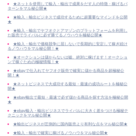
★ネットを使用して輸入・輸出で成果をだす人の特徴・稼げるパ
ターンをマル秘公開★
★輸入・輸出ビジネスで成功するために超重要なマインドを公開
★
★輸入・輸出でヤフオクとアマゾンのプラットフォームを利用し
た販売でライバルに必ず勝てるノウハウを極秘公開★
★輸入・輸出で価格競争に屈しないで長期的に安定して稼ぎ続け
るノウハウをマル秘公開！★
★オークションは儲からないは嘘。絶対に稼げます！オークショ
ンで稼ぐための極秘情報！★
★ebayで仕入れてヤフオク販売で確実に儲かる商品を超極秘公
開！★
★ネットビジネスで大成功する最短・最速の成功ルートを極秘公
開★
★ebay輸出で最短・最速で必ず儲かる商品を探す方法を極秘公開
★
★ebay輸入・輸出ビジネスでライバルに大きく差をつける極秘テ
クニックをマル秘公開★
★輸出ビジネスが圧倒的に国内販売より有利な点をマル秘公開★
★輸入・輸出で確実に稼げるノウハウをマル秘公開★