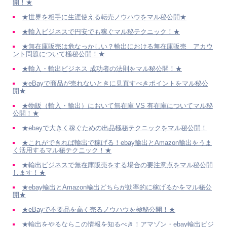
開！★
★世界を相手に生涯使える転売ノウハウをマル秘公開★
★輸入ビジネスで円安でも稼ぐマル秘テクニック！★
★無在庫販売は危なっかしい？輸出における無在庫販売 アカウ
ント問題について極秘公開！★
★輸入・輸出ビジネス 成功者の法則をマル秘公開！★
★eBayで商品が売れないときに見直すべきポイントをマル秘公
開★
★物販（輸入・輸出）において無在庫 VS 有在庫についてマル秘
公開！★
★ebayで大きく稼ぐための出品極秘テクニックをマル秘公開！
★これができれば輸出で稼げる！ebay輸出とAmazon輸出をうま
く活用するマル秘テクニック！★
★輸出ビジネスで無在庫販売をする場合の要注意点をマル秘公開
します！★
★ebay輸出とAmazon輸出どちらが効率的に稼げるかをマル秘公
開★
★eBayで不要品を高く売るノウハウを極秘公開！★
★輸出をやるならこの情報を知るべき！アマゾン・ebay輸出ビジ