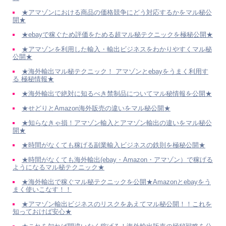
★アマゾンにおける商品の価格競争にどう対応するかをマル秘公
開★
★ebayで稼ぐため評価をためる超マル秘テクニックを極秘公開★
★アマゾンを利用した輸入・輸出ビジネスをわかりやすくマル秘
公開★
★海外輸出マル秘テクニック！ アマゾンとebayをうまく利用す
る 極秘情報★
★海外輸出で絶対に知るべき禁制品についてマル秘情報を公開★
★せどりとAmazon海外販売の違いをマル秘公開★
★知らなきゃ損！アマゾン輸入とアマゾン輸出の違いをマル秘公
開★
★時間がなくても稼げる副業輸入ビジネスの鉄則を極秘公開★
★時間がなくても海外輸出(ebay・Amazon・アマゾン）で稼げる
ようになるマル秘テクニック★
★海外輸出で稼ぐマル秘テクニックを公開★Amazonとebayをう
まく使いこなす！！
★アマゾン輸出ビジネスのリスクをあえてマル秘公開！！これを
知っておけば安心★