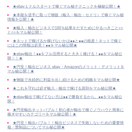
★ebay１ドルスタートで稼ぐマル秘テクニックを極秘公開！★
★本能を逆手に取って物販（輸入・輸出・セドリ）で稼ぐマル秘
情報を公開！★
★輸入・輸出ビジネスで100％結果をだすためにやるべきこと○○
と○○をマル秘公開！
★ネットで稼げるか稼げないかは●●と●●の格差！ネットで稼ぐ
にはこの情報は必見！●●をマル秘公開★
★ebay輸出！●●をフル活用すると大きく稼げる！●●をマル秘公
開！！★
★円安！輸出ビジネス ebay・Amazonのメリット・デメリットを
マル秘公開！★
★物販で永続的に利益を出し続けるための戦略をマル秘公開★
★これを守れば必ず輸入・輸出で稼げる原則をマル秘公開★
★ebay輸出で稼げてない方は●●で勝負するから。●●をマル秘公
開！
★円安輸出ネットバブル！初心者が輸出で稼ぐノウハウと簡単に
稼ぎやすいカテゴリーをマル秘公開！★
★円安！輸出バブル！！輸出ビジネスで失敗しないための重要情
報・禁制品についてマル秘公開★