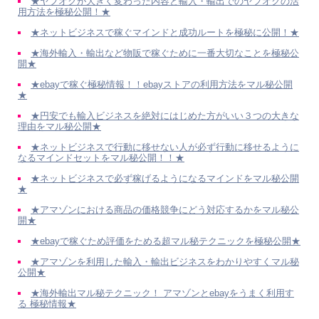
★ヤフオクが大きく変わった内容と輸入・輸出でのヤフオクの活
用方法を極秘公開！★
★ネットビジネスで稼ぐマインドと成功ルートを極秘に公開！★
★海外輸入・輸出など物販で稼ぐために一番大切なことを極秘公
開★
★ebayで稼ぐ極秘情報！！ebayストアの利用方法をマル秘公開
★
★円安でも輸入ビジネスを絶対にはじめた方がいい３つの大きな
理由をマル秘公開★
★ネットビジネスで行動に移せない人が必ず行動に移せるように
なるマインドセットをマル秘公開！！★
★ネットビジネスで必ず稼げるようになるマインドをマル秘公開
★
★アマゾンにおける商品の価格競争にどう対応するかをマル秘公
開★
★ebayで稼ぐため評価をためる超マル秘テクニックを極秘公開★
★アマゾンを利用した輸入・輸出ビジネスをわかりやすくマル秘
公開★
★海外輸出マル秘テクニック！ アマゾンとebayをうまく利用す
る 極秘情報★