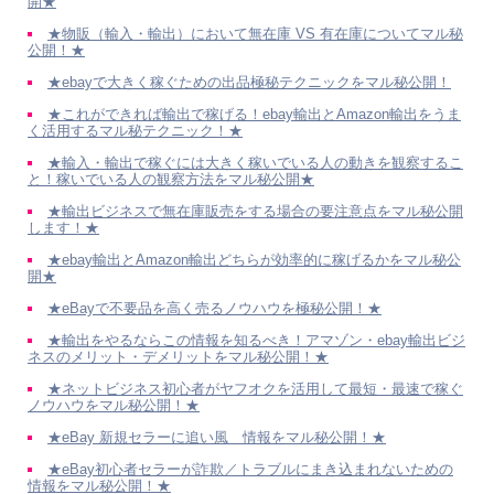
開★
★物販（輸入・輸出）において無在庫 VS 有在庫についてマル秘
公開！★
★ebayで大きく稼ぐための出品極秘テクニックをマル秘公開！
★これができれば輸出で稼げる！ebay輸出とAmazon輸出をうま
く活用するマル秘テクニック！★
★輸入・輸出で稼ぐには大きく稼いでいる人の動きを観察するこ
と！稼いでいる人の観察方法をマル秘公開★
★輸出ビジネスで無在庫販売をする場合の要注意点をマル秘公開
します！★
★ebay輸出とAmazon輸出どちらが効率的に稼げるかをマル秘公
開★
★eBayで不要品を高く売るノウハウを極秘公開！★
★輸出をやるならこの情報を知るべき！アマゾン・ebay輸出ビジ
ネスのメリット・デメリットをマル秘公開！★
★ネットビジネス初心者がヤフオクを活用して最短・最速で稼ぐ
ノウハウをマル秘公開！★
★eBay 新規セラーに追い風 情報をマル秘公開！★
★eBay初心者セラーが詐欺／トラブルにまき込まれないための
情報をマル秘公開！★