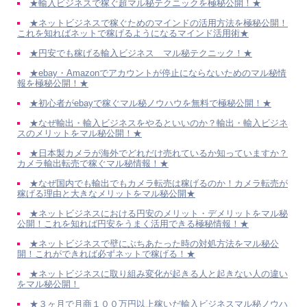
★輸入ビジネスで稼ぐ超マル秘テクニックを極秘公開！★
★ネットビジネスで稼ぐためのマインドの活用方法を極秘公開！
これを知ればネットで稼げるようになるマインド活用術★
★円安でも稼げる輸入ビジネス マル秘テクニック！★
★ebay・Amazonでアカウントが停止にならないためのマル秘情
報を極秘公開！★
★初心者がebayで稼ぐマル秘ノウハウを無料で極秘公開！★
★なぜ輸出・輸入ビジネスをやるといいのか？輸出・輸入ビジネ
スのメリットをマル秘公開！★
★日本製カメラが海外でどれだけ売れているか知っていますか？
カメラ輸出転売で稼ぐマル秘情報！★
★なぜ国内でも輸出でもカメラ転売は稼げるのか！カメラ転売が
稼げる理由と大きなメリットをマル秘公開★
★ネットビジネスにおける円安のメリット・デメリットをマル秘
公開！これを知れば円安をうまく活用できる極秘情報！★
★ネットビジネスで壁にぶちあたった時の対処方法をマル秘公
開！これができれば必ずネットで稼げる！★
★ネットビジネスに取り組み変化が起きる人と起きない人の違い
をマル秘公開！
★３ヶ月で月商１００万円以上稼いだ輸入ビジネスマル秘ノウハ