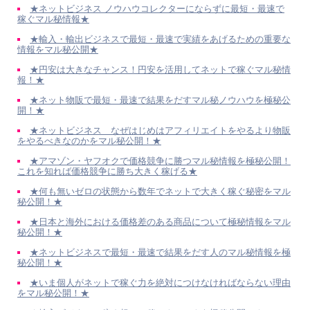
★ネットビジネス ノウハウコレクターにならずに最短・最速で
稼ぐマル秘情報★
★輸入・輸出ビジネスで最短・最速で実績をあげるための重要な
情報をマル秘公開★
★円安は大きなチャンス！円安を活用してネットで稼ぐマル秘情
報！★
★ネット物販で最短・最速で結果をだすマル秘ノウハウを極秘公
開！★
★ネットビジネス なぜはじめはアフィリエイトをやるより物販
をやるべきなのかをマル秘公開！★
★アマゾン・ヤフオクで価格競争に勝つマル秘情報を極秘公開！
これを知れば価格競争に勝ち大きく稼げる★
★何も無いゼロの状態から数年でネットで大きく稼ぐ秘密をマル
秘公開！★
★日本と海外における価格差のある商品について極秘情報をマル
秘公開！★
★ネットビジネスで最短・最速で結果をだす人のマル秘情報を極
秘公開！★
★いま個人がネットで稼ぐ力を絶対につけなければならない理由
をマル秘公開！★