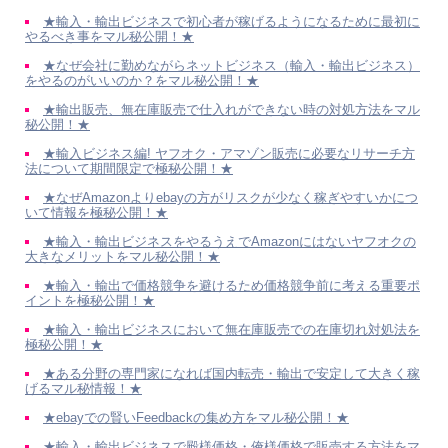
★輸入・輸出ビジネスで初心者が稼げるようになるために最初に
やるべき事をマル秘公開！★
★なぜ会社に勤めながらネットビジネス（輸入・輸出ビジネス）
をやるのがいいのか？をマル秘公開！★
★輸出販売、無在庫販売で仕入れができない時の対処方法をマル
秘公開！★
★輸入ビジネス編! ヤフオク・アマゾン販売に必要なリサーチ方
法について期間限定で極秘公開！★
★なぜAmazonよりebayの方がリスクが少なく稼ぎやすいかにつ
いて情報を極秘公開！★
★輸入・輸出ビジネスをやるうえでAmazonにはないヤフオクの
大きなメリットをマル秘公開！★
★輸入・輸出で価格競争を避けるため価格競争前に考える重要ポ
イントを極秘公開！★
★輸入・輸出ビジネスにおいて無在庫販売での在庫切れ対処法を
極秘公開！★
★ある分野の専門家になれば国内転売・輸出で安定して大きく稼
げるマル秘情報！★
★ebayでの賢いFeedbackの集め方をマル秘公開！★
★輸入・輸出ビジネスで殿様価格・俺様価格で販売する方法をマ