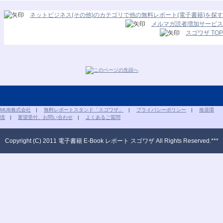
ネットビジネス(その他)のカテゴリで他の無料レポート(電子書籍)を探す
メルマガ読者増加サービス
スゴワザ TOP
MUB株式会社
|
無料レポートスタンド「スゴワザ」
|
プライバシーポリシー
|
推奨環
境
|
要望受付、お問い合わせ
|
よくあるご質問
Copyright (C) 2011 電子書籍 E-Book レポート スゴワザ All Rights Reserved.***