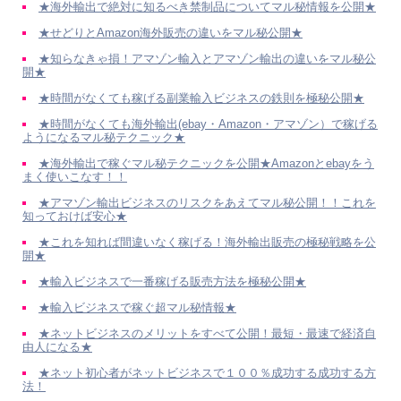
★海外輸出で絶対に知るべき禁制品についてマル秘情報を公開★
★せどりとAmazon海外販売の違いをマル秘公開★
★知らなきゃ損！アマゾン輸入とアマゾン輸出の違いをマル秘公
開★
★時間がなくても稼げる副業輸入ビジネスの鉄則を極秘公開★
★時間がなくても海外輸出(ebay・Amazon・アマゾン）で稼げる
ようになるマル秘テクニック★
★海外輸出で稼ぐマル秘テクニックを公開★Amazonとebayをう
まく使いこなす！！
★アマゾン輸出ビジネスのリスクをあえてマル秘公開！！これを
知っておけば安心★
★これを知れば間違いなく稼げる！海外輸出販売の極秘戦略を公
開★
★輸入ビジネスで一番稼げる販売方法を極秘公開★
★輸入ビジネスで稼ぐ超マル秘情報★
★ネットビジネスのメリットをすべて公開！最短・最速で経済自
由人になる★
★ネット初心者がネットビジネスで１００％成功する成功する方
法！