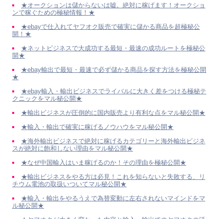
★オークションは儲からないは嘘。絶対に稼げます！オークショ
ンで稼ぐための極秘情報！★
★ebayで仕入れてヤフオク販売で確実に儲かる商品を超極秘公
開！★
★ネットビジネスで大成功する最短・最速の成功ルートを極秘公
開★
★ebay輸出で最短・最速で必ず儲かる商品を探す方法を極秘公開
★
★ebay輸入・輸出ビジネスでライバルに大きく差をつける極秘テ
クニックをマル秘公開★
★輸出ビジネスが圧倒的に国内販売より有利な点をマル秘公開★
★輸入・輸出で確実に稼げるノウハウをマル秘公開★
★海外輸出ビジネスで絶対に稼げるカテゴリーと海外輸出ビジネ
スが絶対に飽和しない理由をマル秘公開★
★なぜ中国輸入はいま稼げるのか！その理由を極秘公開★
★輸出ビジネスをやる方は必見！これを知らないと失敗する、リ
チウム電池の取扱いついてマル秘公開★
★輸入・輸出をやるうえで為替変動に左右されないマインドをマ
ル秘公開★