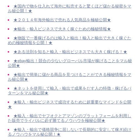
★国内で物を仕入れて海外に転売すると驚くほど儲かる秘密をマ
ル秘公開！★
★２０１４年海外輸出で売れる人気商品を極秘公開★
★輸出・輸入ビジネスで大きく稼ぐための極秘情報★
★物販で一番稼げるのは輸入と輸出！輸入と輸出で大きく稼ぐた
めの極秘情報を公開！★
★ある法則を知ると輸入・輸出ビジネスでも大きく稼げる！★
★ebay輸出！競合の少ないグローバル市場が稼げることをマル秘
公開★
★輸出で簡単に儲かる商品を見つけることができる極秘情報をマ
ル秘公開★
★ネットを使用して輸入・輸出で成果をだす人の特徴・稼げるパ
ターンをマル秘公開★
★輸入・輸出ビジネスで成功するために超重要なマインドを公開
★
★輸入・輸出でヤフオクとアマゾンのプラットフォームを利用し
た販売でライバルに必ず勝てるノウハウを極秘公開★
★輸入・輸出で価格競争に屈しないで長期的に安定して稼ぎ続け
るノウハウをマル秘公開！★