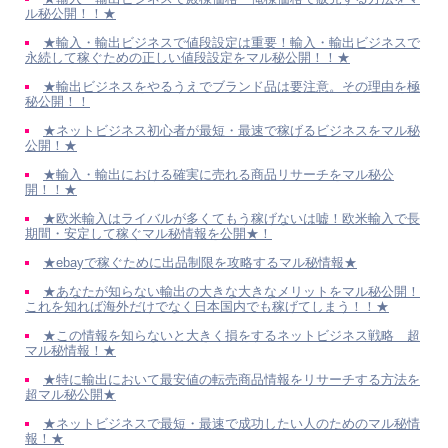
ル秘公開！！★
★輸入・輸出ビジネスで値段設定は重要！輸入・輸出ビジネスで
永続して稼ぐための正しい値段設定をマル秘公開！！★
★輸出ビジネスをやるうえでブランド品は要注意。その理由を極
秘公開！！
★ネットビジネス初心者が最短・最速で稼げるビジネスをマル秘
公開！★
★輸入・輸出における確実に売れる商品リサーチをマル秘公
開！！★
★欧米輸入はライバルが多くてもう稼げないは嘘！欧米輸入で長
期間・安定して稼ぐマル秘情報を公開★！
★ebayで稼ぐために出品制限を攻略するマル秘情報★
★あなたが知らない輸出の大きな大きなメリットをマル秘公開！
これを知れば海外だけでなく日本国内でも稼げてしまう！！★
★この情報を知らないと大きく損をするネットビジネス戦略 超
マル秘情報！★
★特に輸出において最安値の転売商品情報をリサーチする方法を
超マル秘公開★
★ネットビジネスで最短・最速で成功したい人のためのマル秘情
報！★