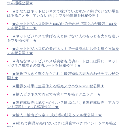
ウを極秘公開★
★あなたはネットビジネスで稼げていますか？稼げていない場合
はあることをしていないだけ！マル秘情報を極秘公開！！
★ネットビジネス物販と●●の組み合わせで稼ぐのが最強！●●を
マル秘公開！！★
★ネットビジネスで稼げる人と稼げない人のもっとも大きな違い
をマル秘公開！★
★ネットビジネス初心者がネットで一番簡単にお金を稼ぐ方法を
マル秘公開！★
★有名なネットビジネス成功者も成功ルートはほぼ同じ！ネット
ビジネス成功者の成功ルートを極秘公開！★
★物販で大きく稼ぐならこれ！最強物販の組み合わせをマル秘公
開！★
★世界を相手に生涯使える転売ノウハウをマル秘公開★
★輸入ビジネスで円安でも稼ぐマル秘テクニック！★
★無在庫販売は危なっかしい？輸出における無在庫販売 アカウ
ント問題について極秘公開！★
★輸入・輸出ビジネス 成功者の法則をマル秘公開！★
★eBayで商品が売れないときに見直すべきポイントをマル秘公