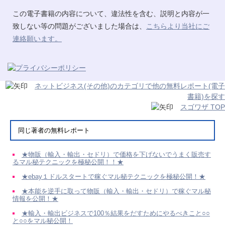
この電子書籍の内容について、違法性を含む、説明と内容が一
致しない等の問題がございました場合は、
こちらより当社にご
連絡願います。
ネットビジネス(その他)のカテゴリで他の無料レポート(電子
書籍)を探す
スゴワザ TOP
同じ著者の無料レポート
★物販（輸入・輸出・セドリ）で価格を下げないでうまく販売す
るマル秘テクニックを極秘公開！！★
★ebay１ドルスタートで稼ぐマル秘テクニックを極秘公開！★
★本能を逆手に取って物販（輸入・輸出・セドリ）で稼ぐマル秘
情報を公開！★
★輸入・輸出ビジネスで100％結果をだすためにやるべきこと○○
と○○をマル秘公開！