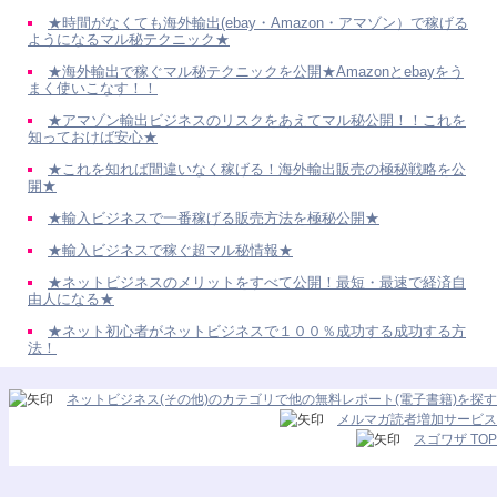
★時間がなくても海外輸出(ebay・Amazon・アマゾン）で稼げる
ようになるマル秘テクニック★
★海外輸出で稼ぐマル秘テクニックを公開★Amazonとebayをう
まく使いこなす！！
★アマゾン輸出ビジネスのリスクをあえてマル秘公開！！これを
知っておけば安心★
★これを知れば間違いなく稼げる！海外輸出販売の極秘戦略を公
開★
★輸入ビジネスで一番稼げる販売方法を極秘公開★
★輸入ビジネスで稼ぐ超マル秘情報★
★ネットビジネスのメリットをすべて公開！最短・最速で経済自
由人になる★
★ネット初心者がネットビジネスで１００％成功する成功する方
法！
ネットビジネス(その他)のカテゴリで他の無料レポート(電子書籍)を探す
メルマガ読者増加サービス
スゴワザ TOP