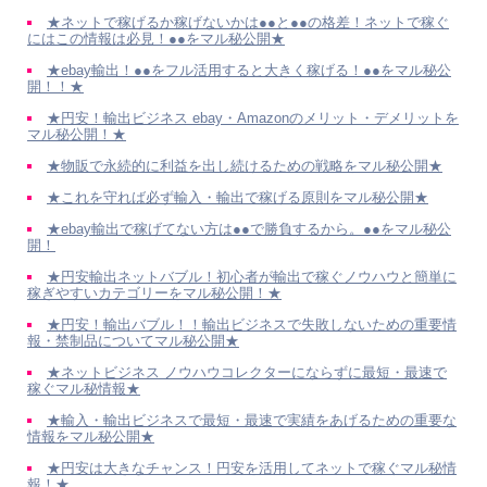
★ネットで稼げるか稼げないかは●●と●●の格差！ネットで稼ぐ
にはこの情報は必見！●●をマル秘公開★
★ebay輸出！●●をフル活用すると大きく稼げる！●●をマル秘公
開！！★
★円安！輸出ビジネス ebay・Amazonのメリット・デメリットを
マル秘公開！★
★物販で永続的に利益を出し続けるための戦略をマル秘公開★
★これを守れば必ず輸入・輸出で稼げる原則をマル秘公開★
★ebay輸出で稼げてない方は●●で勝負するから。●●をマル秘公
開！
★円安輸出ネットバブル！初心者が輸出で稼ぐノウハウと簡単に
稼ぎやすいカテゴリーをマル秘公開！★
★円安！輸出バブル！！輸出ビジネスで失敗しないための重要情
報・禁制品についてマル秘公開★
★ネットビジネス ノウハウコレクターにならずに最短・最速で
稼ぐマル秘情報★
★輸入・輸出ビジネスで最短・最速で実績をあげるための重要な
情報をマル秘公開★
★円安は大きなチャンス！円安を活用してネットで稼ぐマル秘情
報！★