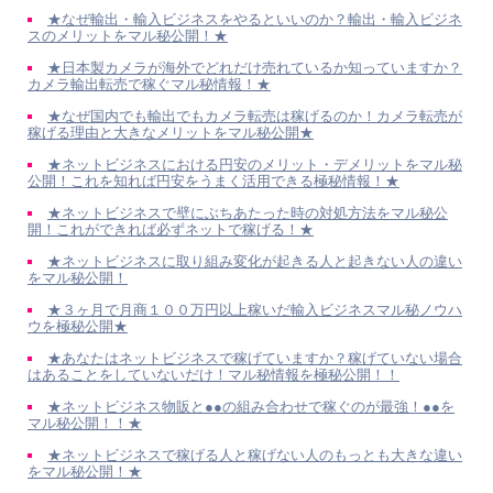
★なぜ輸出・輸入ビジネスをやるといいのか？輸出・輸入ビジネ
スのメリットをマル秘公開！★
★日本製カメラが海外でどれだけ売れているか知っていますか？
カメラ輸出転売で稼ぐマル秘情報！★
★なぜ国内でも輸出でもカメラ転売は稼げるのか！カメラ転売が
稼げる理由と大きなメリットをマル秘公開★
★ネットビジネスにおける円安のメリット・デメリットをマル秘
公開！これを知れば円安をうまく活用できる極秘情報！★
★ネットビジネスで壁にぶちあたった時の対処方法をマル秘公
開！これができれば必ずネットで稼げる！★
★ネットビジネスに取り組み変化が起きる人と起きない人の違い
をマル秘公開！
★３ヶ月で月商１００万円以上稼いだ輸入ビジネスマル秘ノウハ
ウを極秘公開★
★あなたはネットビジネスで稼げていますか？稼げていない場合
はあることをしていないだけ！マル秘情報を極秘公開！！
★ネットビジネス物販と●●の組み合わせで稼ぐのが最強！●●を
マル秘公開！！★
★ネットビジネスで稼げる人と稼げない人のもっとも大きな違い
をマル秘公開！★