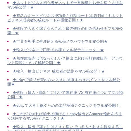
★ネットビジネス初心者がネットで一番簡単にお金を稼ぐ方法を
マル秘公開！★
★有名なネットビジネス成功者も成功ルートはほぼ同じ！ネット
ビジネス成功者の成功ルートを極秘公開！★
★物販で大きく稼ぐならこれ！最強物販の組み合わせをマル秘公
開！★
★世界を相手に生涯使える転売ノウハウをマル秘公開★
★輸入ビジネスで円安でも稼ぐマル秘テクニック！★
★無在庫販売は危なっかしい？輸出における無在庫販売 アカウ
ント問題について極秘公開！★
★輸入・輸出ビジネス 成功者の法則をマル秘公開！★
★eBayで商品が売れないときに見直すべきポイントをマル秘公
開★
★物販（輸入・輸出）において無在庫 VS 有在庫についてマル秘
公開！★
★ebayで大きく稼ぐための出品極秘テクニックをマル秘公開！
★これができれば輸出で稼げる！ebay輸出とAmazon輸出をうま
く活用するマル秘テクニック！★
★輸入・輸出で稼ぐには大きく稼いでいる人の動きを観察するこ