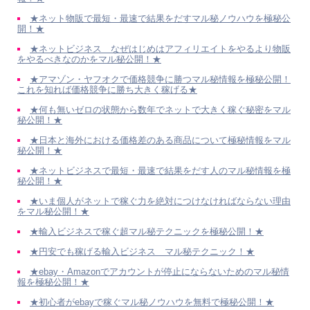
★ネット物販で最短・最速で結果をだすマル秘ノウハウを極秘公
開！★
★ネットビジネス なぜはじめはアフィリエイトをやるより物販
をやるべきなのかをマル秘公開！★
★アマゾン・ヤフオクで価格競争に勝つマル秘情報を極秘公開！
これを知れば価格競争に勝ち大きく稼げる★
★何も無いゼロの状態から数年でネットで大きく稼ぐ秘密をマル
秘公開！★
★日本と海外における価格差のある商品について極秘情報をマル
秘公開！★
★ネットビジネスで最短・最速で結果をだす人のマル秘情報を極
秘公開！★
★いま個人がネットで稼ぐ力を絶対につけなければならない理由
をマル秘公開！★
★輸入ビジネスで稼ぐ超マル秘テクニックを極秘公開！★
★円安でも稼げる輸入ビジネス マル秘テクニック！★
★ebay・Amazonでアカウントが停止にならないためのマル秘情
報を極秘公開！★
★初心者がebayで稼ぐマル秘ノウハウを無料で極秘公開！★