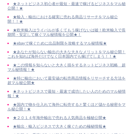
★ネットビジネス初心者が最短・最速で稼げるビジネスをマル秘
公開！★
★輸入・輸出における確実に売れる商品リサーチをマル秘公
開！！★
★欧米輸入はライバルが多くてもう稼げないは嘘！欧米輸入で長
期間・安定して稼ぐマル秘情報を公開★！
★ebayで稼ぐために出品制限を攻略するマル秘情報★
★あなたが知らない輸出の大きな大きなメリットをマル秘公開！
これを知れば海外だけでなく日本国内でも稼げてしまう！！★
★この情報を知らないと大きく損をするネットビジネス戦略 超
マル秘情報！★
★特に輸出において最安値の転売商品情報をリサーチする方法を
超マル秘公開★
★ネットビジネスで最短・最速で成功したい人のためのマル秘情
報！★
★国内で物を仕入れて海外に転売すると驚くほど儲かる秘密をマ
ル秘公開！★
★２０１４年海外輸出で売れる人気商品を極秘公開★
★輸出・輸入ビジネスで大きく稼ぐための極秘情報★