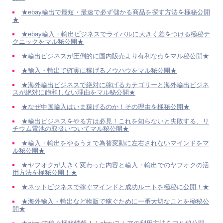
★ebay輸出で最短・最速で必ず儲かる商品を探す方法を極秘公開
★
★ebay輸入・輸出ビジネスでライバルに大きく差をつける極秘テ
クニックをマル秘公開★
★輸出ビジネスが圧倒的に国内販売より有利な点をマル秘公開★
★輸入・輸出で確実に稼げるノウハウをマル秘公開★
★海外輸出ビジネスで絶対に稼げるカテゴリーと海外輸出ビジネ
スが絶対に飽和しない理由をマル秘公開★
★なぜ中国輸入はいま稼げるのか！その理由を極秘公開★
★輸出ビジネスをやる方は必見！これを知らないと失敗する、リ
チウム電池の取扱いついてマル秘公開★
★輸入・輸出をやるうえで為替変動に左右されないマインドをマ
ル秘公開★
★ヤフオクが大きく変わった内容と輸入・輸出でのヤフオクの活
用方法を極秘公開！★
★ネットビジネスで稼ぐマインドと成功ルートを極秘に公開！★
★海外輸入・輸出など物販で稼ぐために一番大切なことを極秘公
開★