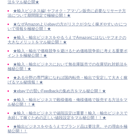
法をマル秘公開★
★輸入ビジネス編! ヤフオク・アマゾン販売に必要なリサーチ方
法について期間限定で極秘公開！★
★なぜAmazonよりebayの方がリスクが少なく稼ぎやすいかにつ
いて情報を極秘公開！★
★輸入・輸出ビジネスをやるうえでAmazonにはないヤフオクの
大きなメリットをマル秘公開！★
★輸入・輸出で価格競争を避けるため価格競争前に考える重要ポ
イントを極秘公開！★
★輸入・輸出ビジネスにおいて無在庫販売での在庫切れ対処法を
極秘公開！★
★ある分野の専門家になれば国内転売・輸出で安定して大きく稼
げるマル秘情報！★
★ebayでの賢いFeedbackの集め方をマル秘公開！★
★輸入・輸出ビジネスで殿様価格・俺様価格で販売する方法をマ
ル秘公開！！★
★輸入・輸出ビジネスで値段設定は重要！輸入・輸出ビジネスで
永続して稼ぐための正しい値段設定をマル秘公開！！★
★輸出ビジネスをやるうえでブランド品は要注意。その理由を極
秘公開！！