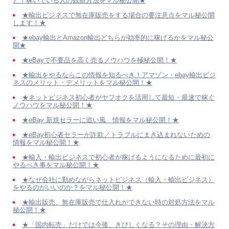
と！稼いでいる人の観察方法をマル秘公開★
★輸出ビジネスで無在庫販売をする場合の要注意点をマル秘公開
します！★
★ebay輸出とAmazon輸出どちらが効率的に稼げるかをマル秘公
開★
★eBayで不要品を高く売るノウハウを極秘公開！★
★輸出をやるならこの情報を知るべき！アマゾン・ebay輸出ビジ
ネスのメリット・デメリットをマル秘公開！★
★ネットビジネス初心者がヤフオクを活用して最短・最速で稼ぐ
ノウハウをマル秘公開！★
★eBay 新規セラーに追い風 情報をマル秘公開！★
★eBay初心者セラーが詐欺／トラブルにまき込まれないための
情報をマル秘公開！★
★輸入・輸出ビジネスで初心者が稼げるようになるために最初に
やるべき事をマル秘公開！★
★なぜ会社に勤めながらネットビジネス（輸入・輸出ビジネス）
をやるのがいいのか？をマル秘公開！★
★輸出販売、無在庫販売で仕入れができない時の対処方法をマル
秘公開！★
★「国内転売」だけでは今後、きびしくなる？その理由・解決方