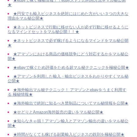
★ebayで稼ぐ極秘情報！！ebayストアの利用方法をマル秘公開
★
★円安でも輸入ビジネスを絶対にはじめた方がいい３つの大きな
理由をマル秘公開★
★ネットビジネスで行動に移せない人が必ず行動に移せるように
なるマインドセットをマル秘公開！！★
★ネットビジネスで必ず稼げるようになるマインドをマル秘公開
★
★アマゾンにおける商品の価格競争にどう対応するかをマル秘公
開★
★ebayで稼ぐため評価をためる超マル秘テクニックを極秘公開★
★アマゾンを利用した輸入・輸出ビジネスをわかりやすくマル秘
公開★
★海外輸出マル秘テクニック！ アマゾンとebayをうまく利用す
る 極秘情報★
★海外輸出で絶対に知るべき禁制品についてマル秘情報を公開★
★せどりとAmazon海外販売の違いをマル秘公開★
★知らなきゃ損！アマゾン輸入とアマゾン輸出の違いをマル秘公
開★
★時間がなくても稼げる副業輸入ビジネスの鉄則を極秘公開★