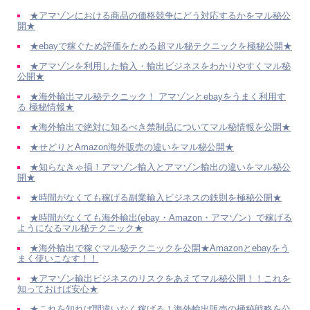
★アマゾンにおける商品の価格競争にどう対応するかをマル秘公
開★
★ebayで稼ぐため評価をためる超マル秘テクニックを極秘公開★
★アマゾンを利用した輸入・輸出ビジネスをわかりやすくマル秘
公開★
★海外輸出マル秘テクニック！ アマゾンとebayをうまく利用す
る 極秘情報★
★海外輸出で絶対に知るべき禁制品についてマル秘情報を公開★
★せどりとAmazon海外販売の違いをマル秘公開★
★知らなきゃ損！アマゾン輸入とアマゾン輸出の違いをマル秘公
開★
★時間がなくても稼げる副業輸入ビジネスの鉄則を極秘公開★
★時間がなくても海外輸出(ebay・Amazon・アマゾン）で稼げる
ようになるマル秘テクニック★
★海外輸出で稼ぐマル秘テクニックを公開★Amazonとebayをう
まく使いこなす！！
★アマゾン輸出ビジネスのリスクをあえてマル秘公開！！これを
知っておけば安心★
★これを知れば間違いなく稼げる！海外輸出販売の極秘戦略を公