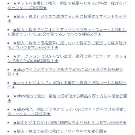
★ネットを使用して輸入・輸出で成果をだす人の特徴・稼げるパ
ターンをマル秘公開★
★輸入・輸出ビジネスで成功するために超重要なマインドを公開
★
★輸入・輸出でヤフオクとアマゾンのプラットフォームを利用し
た販売でライバルに必ず勝てるノウハウを極秘公開★
★輸入・輸出で価格競争に屈しないで長期的に安定して稼ぎ続け
るノウハウをマル秘公開！★
★オークションは儲からないは嘘。絶対に稼げます！オークショ
ンで稼ぐための極秘情報！★
★ebayで仕入れてヤフオク販売で確実に儲かる商品を超極秘公
開！★
★ネットビジネスで大成功する最短・最速の成功ルートを極秘公
開★
★ebay輸出で最短・最速で必ず儲かる商品を探す方法を極秘公開
★
★ebay輸入・輸出ビジネスでライバルに大きく差をつける極秘テ
クニックをマル秘公開★
★輸出ビジネスが圧倒的に国内販売より有利な点をマル秘公開★
★輸入・輸出で確実に稼げるノウハウをマル秘公開★