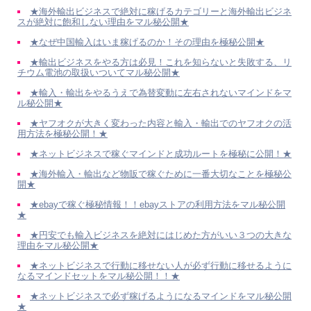
★海外輸出ビジネスで絶対に稼げるカテゴリーと海外輸出ビジネ
スが絶対に飽和しない理由をマル秘公開★
★なぜ中国輸入はいま稼げるのか！その理由を極秘公開★
★輸出ビジネスをやる方は必見！これを知らないと失敗する、リ
チウム電池の取扱いついてマル秘公開★
★輸入・輸出をやるうえで為替変動に左右されないマインドをマ
ル秘公開★
★ヤフオクが大きく変わった内容と輸入・輸出でのヤフオクの活
用方法を極秘公開！★
★ネットビジネスで稼ぐマインドと成功ルートを極秘に公開！★
★海外輸入・輸出など物販で稼ぐために一番大切なことを極秘公
開★
★ebayで稼ぐ極秘情報！！ebayストアの利用方法をマル秘公開
★
★円安でも輸入ビジネスを絶対にはじめた方がいい３つの大きな
理由をマル秘公開★
★ネットビジネスで行動に移せない人が必ず行動に移せるように
なるマインドセットをマル秘公開！！★
★ネットビジネスで必ず稼げるようになるマインドをマル秘公開
★