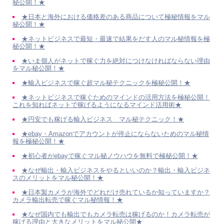
秘公開！★
★日本と海外における価格差のある商品について極秘情報をマル
秘公開！★
★ネットビジネスで最短・最速で結果をだす人のマル秘情報を極
秘公開！★
★いま個人がネットで稼ぐ力を絶対につけなければならない理由
をマル秘公開！★
★輸入ビジネスで稼ぐ超マル秘テクニックを極秘公開！★
★ネットビジネスで稼ぐためのマインドの活用方法を極秘公開！
これを知ればネットで稼げるようになるマインド活用術★
★円安でも稼げる輸入ビジネス マル秘テクニック！★
★ebay・Amazonでアカウントが停止にならないためのマル秘情
報を極秘公開！★
★初心者がebayで稼ぐマル秘ノウハウを無料で極秘公開！★
★なぜ輸出・輸入ビジネスをやるといいのか？輸出・輸入ビジネ
スのメリットをマル秘公開！★
★日本製カメラが海外でどれだけ売れているか知っていますか？
カメラ輸出転売で稼ぐマル秘情報！★
★なぜ国内でも輸出でもカメラ転売は稼げるのか！カメラ転売が
稼げる理由と大きなメリットをマル秘公開★