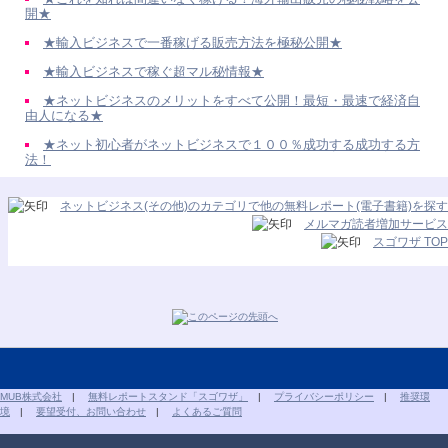
開★
★輸入ビジネスで一番稼げる販売方法を極秘公開★
★輸入ビジネスで稼ぐ超マル秘情報★
★ネットビジネスのメリットをすべて公開！最短・最速で経済自
由人になる★
★ネット初心者がネットビジネスで１００％成功する成功する方
法！
ネットビジネス(その他)のカテゴリで他の無料レポート(電子書籍)を探す
メルマガ読者増加サービス
スゴワザ TOP
MUB株式会社
|
無料レポートスタンド「スゴワザ」
|
プライバシーポリシー
|
推奨環
境
|
要望受付、お問い合わせ
|
よくあるご質問