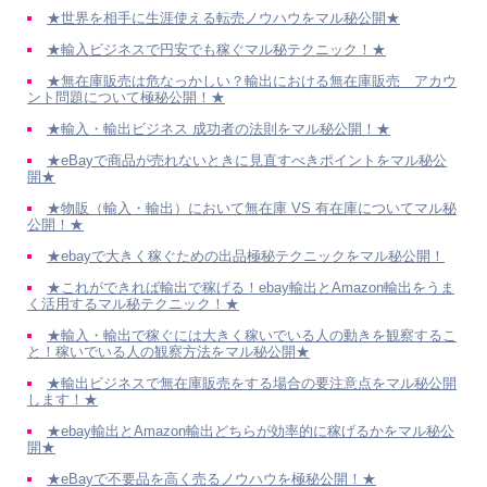
★世界を相手に生涯使える転売ノウハウをマル秘公開★
★輸入ビジネスで円安でも稼ぐマル秘テクニック！★
★無在庫販売は危なっかしい？輸出における無在庫販売 アカウ
ント問題について極秘公開！★
★輸入・輸出ビジネス 成功者の法則をマル秘公開！★
★eBayで商品が売れないときに見直すべきポイントをマル秘公
開★
★物販（輸入・輸出）において無在庫 VS 有在庫についてマル秘
公開！★
★ebayで大きく稼ぐための出品極秘テクニックをマル秘公開！
★これができれば輸出で稼げる！ebay輸出とAmazon輸出をうま
く活用するマル秘テクニック！★
★輸入・輸出で稼ぐには大きく稼いでいる人の動きを観察するこ
と！稼いでいる人の観察方法をマル秘公開★
★輸出ビジネスで無在庫販売をする場合の要注意点をマル秘公開
します！★
★ebay輸出とAmazon輸出どちらが効率的に稼げるかをマル秘公
開★
★eBayで不要品を高く売るノウハウを極秘公開！★