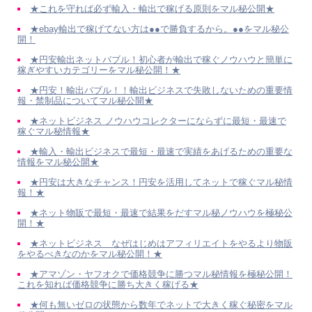
★これを守れば必ず輸入・輸出で稼げる原則をマル秘公開★
★ebay輸出で稼げてない方は●●で勝負するから。●●をマル秘公
開！
★円安輸出ネットバブル！初心者が輸出で稼ぐノウハウと簡単に
稼ぎやすいカテゴリーをマル秘公開！★
★円安！輸出バブル！！輸出ビジネスで失敗しないための重要情
報・禁制品についてマル秘公開★
★ネットビジネス ノウハウコレクターにならずに最短・最速で
稼ぐマル秘情報★
★輸入・輸出ビジネスで最短・最速で実績をあげるための重要な
情報をマル秘公開★
★円安は大きなチャンス！円安を活用してネットで稼ぐマル秘情
報！★
★ネット物販で最短・最速で結果をだすマル秘ノウハウを極秘公
開！★
★ネットビジネス なぜはじめはアフィリエイトをやるより物販
をやるべきなのかをマル秘公開！★
★アマゾン・ヤフオクで価格競争に勝つマル秘情報を極秘公開！
これを知れば価格競争に勝ち大きく稼げる★
★何も無いゼロの状態から数年でネットで大きく稼ぐ秘密をマル