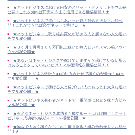
★ネットビジネスにおける円安のメリット・デメリットをマル秘
公開！これを知れば円安をうまく活用できる極秘情報！★
★ネットビジネスで壁にぶちあたった時の対処方法をマル秘公
開！これができれば必ずネットで稼げる！★
★ネットビジネスに取り組み変化が起きる人と起きない人の違い
をマル秘公開！
★３ヶ月で月商１００万円以上稼いだ輸入ビジネスマル秘ノウハ
ウを極秘公開★
★あなたはネットビジネスで稼げていますか？稼げていない場合
はあることをしていないだけ！マル秘情報を極秘公開！！
★ネットビジネス物販と●●の組み合わせで稼ぐのが最強！●●を
マル秘公開！！★
★ネットビジネスで稼げる人と稼げない人のもっとも大きな違い
をマル秘公開！★
★ネットビジネス初心者がネットで一番簡単にお金を稼ぐ方法を
マル秘公開！★
★有名なネットビジネス成功者も成功ルートはほぼ同じ！ネット
ビジネス成功者の成功ルートを極秘公開！★
★物販で大きく稼ぐならこれ！最強物販の組み合わせをマル秘公
開！★