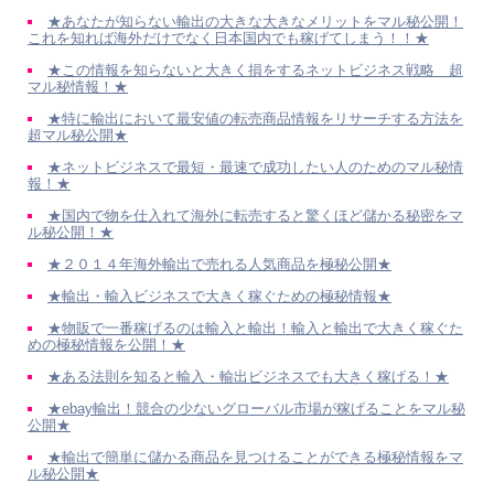
★あなたが知らない輸出の大きな大きなメリットをマル秘公開！
これを知れば海外だけでなく日本国内でも稼げてしまう！！★
★この情報を知らないと大きく損をするネットビジネス戦略 超
マル秘情報！★
★特に輸出において最安値の転売商品情報をリサーチする方法を
超マル秘公開★
★ネットビジネスで最短・最速で成功したい人のためのマル秘情
報！★
★国内で物を仕入れて海外に転売すると驚くほど儲かる秘密をマ
ル秘公開！★
★２０１４年海外輸出で売れる人気商品を極秘公開★
★輸出・輸入ビジネスで大きく稼ぐための極秘情報★
★物販で一番稼げるのは輸入と輸出！輸入と輸出で大きく稼ぐた
めの極秘情報を公開！★
★ある法則を知ると輸入・輸出ビジネスでも大きく稼げる！★
★ebay輸出！競合の少ないグローバル市場が稼げることをマル秘
公開★
★輸出で簡単に儲かる商品を見つけることができる極秘情報をマ
ル秘公開★