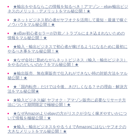
★輸出をやるならこの情報を知るべき！アマゾン・ebay輸出ビジ
ネスのメリット・デメリットをマル秘公開！★
★ネットビジネス初心者がヤフオクを活用して最短・最速で稼ぐ
ノウハウをマル秘公開！★
★eBay初心者セラーが詐欺／トラブルにまき込まれないための
情報をマル秘公開！★
★輸入・輸出ビジネスで初心者が稼げるようになるために最初に
やるべき事をマル秘公開！★
★なぜ会社に勤めながらネットビジネス（輸入・輸出ビジネス）
をやるのがいいのか？をマル秘公開！★
★輸出販売、無在庫販売で仕入れができない時の対処方法をマル
秘公開！★
★「国内転売」だけでは今後、きびしくなる？その理由・解決方
法をマル秘公開★
★輸入ビジネス編! ヤフオク・アマゾン販売に必要なリサーチ方
法について期間限定で極秘公開！★
★なぜAmazonよりebayの方がリスクが少なく稼ぎやすいかにつ
いて情報を極秘公開！★
★輸入・輸出ビジネスをやるうえでAmazonにはないヤフオクの
大きなメリットをマル秘公開！★