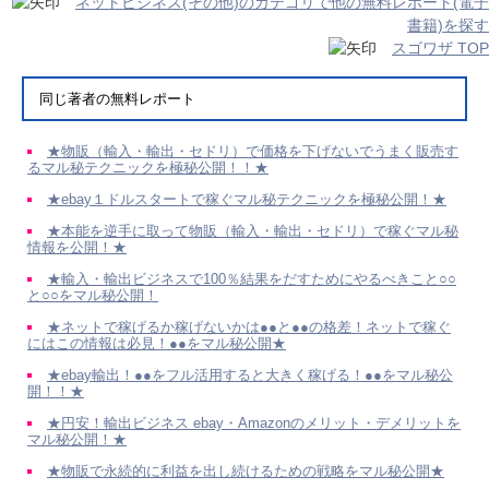
ネットビジネス(その他)のカテゴリで他の無料レポート(電子
書籍)を探す
スゴワザ TOP
同じ著者の無料レポート
★物販（輸入・輸出・セドリ）で価格を下げないでうまく販売す
るマル秘テクニックを極秘公開！！★
★ebay１ドルスタートで稼ぐマル秘テクニックを極秘公開！★
★本能を逆手に取って物販（輸入・輸出・セドリ）で稼ぐマル秘
情報を公開！★
★輸入・輸出ビジネスで100％結果をだすためにやるべきこと○○
と○○をマル秘公開！
★ネットで稼げるか稼げないかは●●と●●の格差！ネットで稼ぐ
にはこの情報は必見！●●をマル秘公開★
★ebay輸出！●●をフル活用すると大きく稼げる！●●をマル秘公
開！！★
★円安！輸出ビジネス ebay・Amazonのメリット・デメリットを
マル秘公開！★
★物販で永続的に利益を出し続けるための戦略をマル秘公開★