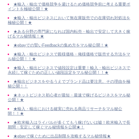
★輸入・輸出で価格競争を避けるため価格競争前に考える重要ポ
イントを極秘公開！★
★輸入・輸出ビジネスにおいて無在庫販売での在庫切れ対処法を
極秘公開！★
★ある分野の専門家になれば国内転売・輸出で安定して大きく稼
げるマル秘情報！★
★ebayでの賢いFeedbackの集め方をマル秘公開！★
★輸入・輸出ビジネスで殿様価格・俺様価格で販売する方法をマ
ル秘公開！！★
★輸入・輸出ビジネスで値段設定は重要！輸入・輸出ビジネスで
永続して稼ぐための正しい値段設定をマル秘公開！！★
★輸出ビジネスをやるうえでブランド品は要注意。その理由を極
秘公開！！
★ネットビジネス初心者が最短・最速で稼げるビジネスをマル秘
公開！★
★輸入・輸出における確実に売れる商品リサーチをマル秘公
開！！★
★欧米輸入はライバルが多くてもう稼げないは嘘！欧米輸入で長
期間・安定して稼ぐマル秘情報を公開★！
★ebayで稼ぐために出品制限を攻略するマル秘情報★