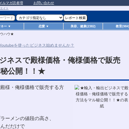
メルマガ読者増
お問い合わせ
マネー ▼
恋愛 ▼
美容、健康(2382)
教育(984
ウハウ★
ジネスで殿様価格・俺様価格で販売
秘公開！！★
で殿様・俺様価格で販売する方
プラーメンの値段の高さ、
飲んだだけで