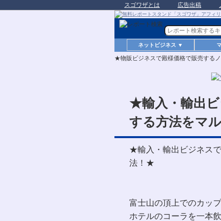
スゴワザとは
広告出稿
ネットビジネス ▼
★物販ビジネスで殿様価格で販売するノ
★輸入・輸出ビ
する方法をマル
★輸入・輸出ビジネス
法！★
富士山の頂上でのカッ
ホテルのコーラを一本