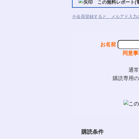
この無料レポート(電
※会員登録すると、メルアド入力
お名前
同意事
通常
購読専用の
購読条件