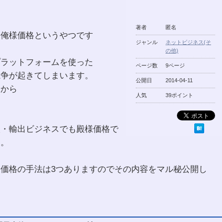
著者
匿名
・俺様価格というやつです
ジャンル
ネットビジネス(そ
の他)
プラットフォームを使った
ページ数
9ページ
競争が起きてしまいます。
公開日
2014-04-11
るから
人気
39ポイント
入・輸出ビジネスでも殿様価格で
す。
価格の手法は3つありますのでその内容をマル秘公開し