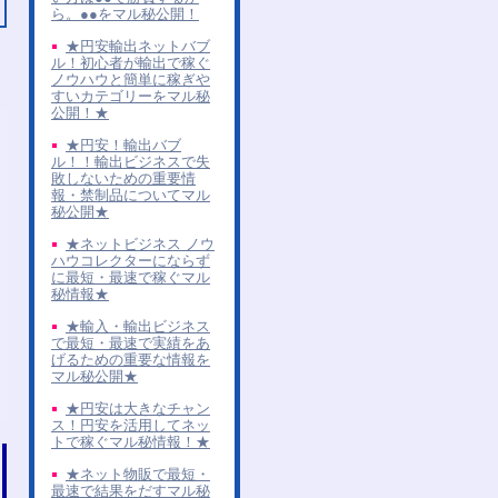
ら。●●をマル秘公開！
★円安輸出ネットバブ
ル！初心者が輸出で稼ぐ
ノウハウと簡単に稼ぎや
すいカテゴリーをマル秘
公開！★
★円安！輸出バブ
ル！！輸出ビジネスで失
敗しないための重要情
報・禁制品についてマル
秘公開★
★ネットビジネス ノウ
ハウコレクターにならず
に最短・最速で稼ぐマル
秘情報★
★輸入・輸出ビジネス
で最短・最速で実績をあ
げるための重要な情報を
マル秘公開★
★円安は大きなチャン
ス！円安を活用してネッ
トで稼ぐマル秘情報！★
★ネット物販で最短・
最速で結果をだすマル秘