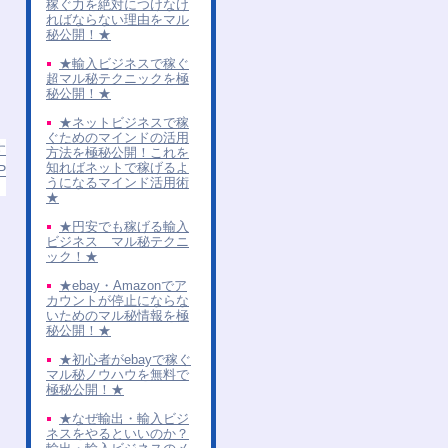
稼ぐ力を絶対につけなけ
ればならない理由をマル
秘公開！★
★輸入ビジネスで稼ぐ
超マル秘テクニックを極
秘公開！★
★ネットビジネスで稼
ぐためのマインドの活用
す
方法を極秘公開！これを
知ればネットで稼げるよ
P
うになるマインド活用術
★
★円安でも稼げる輸入
ビジネス マル秘テクニ
ック！★
★ebay・Amazonでア
カウントが停止にならな
いためのマル秘情報を極
秘公開！★
★初心者がebayで稼ぐ
マル秘ノウハウを無料で
極秘公開！★
★なぜ輸出・輸入ビジ
ネスをやるといいのか？