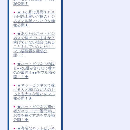
秘公開！
★３ヶ月で月商１００
万円以上稼いだ輸入ビジ
ネスマル秘ノウハウを極
秘公開★
★あなたはネットビジ
ネスで稼げていますか？
稼げていない場合はある
ことをしていないだけ！
マル秘情報を極秘公
開！！
★ネットビジネス物販
と●●の組み合わせで稼ぐ
のが最強！●●をマル秘公
開！！★
★ネットビジネスで稼
げる人と稼げない人のも
っとも大きな違いをマル
秘公開！★
★ネットビジネス初心
者がネットで一番簡単に
お金を稼ぐ方法をマル秘
公開！★
★有名なネットビジネ