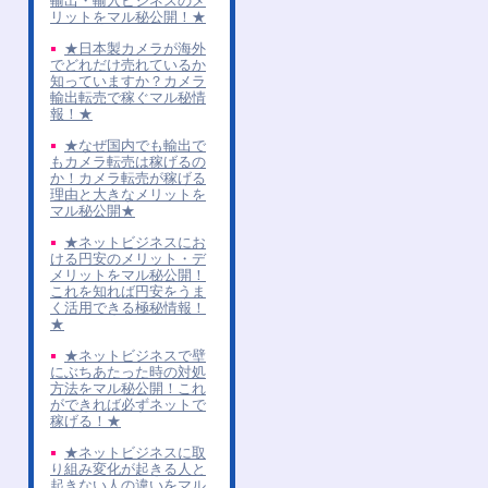
輸出・輸入ビジネスのメ
リットをマル秘公開！★
★日本製カメラが海外
でどれだけ売れているか
知っていますか？カメラ
輸出転売で稼ぐマル秘情
報！★
★なぜ国内でも輸出で
もカメラ転売は稼げるの
か！カメラ転売が稼げる
理由と大きなメリットを
マル秘公開★
★ネットビジネスにお
ける円安のメリット・デ
メリットをマル秘公開！
これを知れば円安をうま
く活用できる極秘情報！
★
★ネットビジネスで壁
にぶちあたった時の対処
方法をマル秘公開！これ
ができれば必ずネットで
稼げる！★
★ネットビジネスに取
り組み変化が起きる人と
起きない人の違いをマル