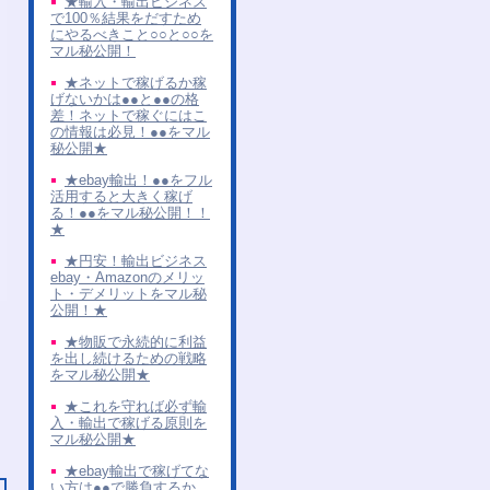
★輸入・輸出ビジネス
で100％結果をだすため
にやるべきこと○○と○○を
マル秘公開！
★ネットで稼げるか稼
げないかは●●と●●の格
差！ネットで稼ぐにはこ
の情報は必見！●●をマル
秘公開★
★ebay輸出！●●をフル
活用すると大きく稼げ
る！●●をマル秘公開！！
★
★円安！輸出ビジネス
ebay・Amazonのメリッ
ト・デメリットをマル秘
公開！★
★物販で永続的に利益
を出し続けるための戦略
をマル秘公開★
★これを守れば必ず輸
入・輸出で稼げる原則を
マル秘公開★
★ebay輸出で稼げてな
い方は●●で勝負するか