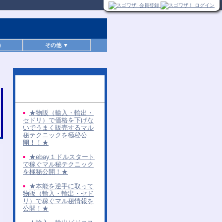
)
その他 ▼
同じ著者の無料レポー
ト
★物販（輸入・輸出・
セドリ）で価格を下げな
いでうまく販売するマル
秘テクニックを極秘公
開！！★
★ebay１ドルスタート
で稼ぐマル秘テクニック
を極秘公開！★
★本能を逆手に取って
物販（輸入・輸出・セド
リ）で稼ぐマル秘情報を
公開！★