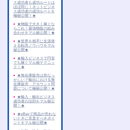
ス成功者も成功ルートは
ほぼ同じ！ネットビジネ
ス成功者の成功ルートを
極秘公開！★
★物販で大きく稼ぐな
らこれ！最強物販の組み
合わせをマル秘公開！★
★世界を相手に生涯使
える転売ノウハウをマル
秘公開★
★輸入ビジネスで円安
でも稼ぐマル秘テクニッ
ク！★
★無在庫販売は危なっ
かしい？輸出における無
在庫販売 アカウント問
題について極秘公開！★
★輸入・輸出ビジネス
成功者の法則をマル秘公
開！★
★eBayで商品が売れな
いときに見直すべきポイ
ントをマル秘公開★