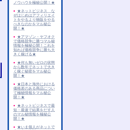
ノウハウを極秘公開！★
★ネットビジネス な
ぜはじめはアフィリエイ
トをやるより物販をやる
べきなのかをマル秘公
開！★
★アマゾン・ヤフオク
で価格競争に勝つマル秘
情報を極秘公開！これを
知れば価格競争に勝ち大
きく稼げる★
★何も無いゼロの状態
から数年でネットで大き
く稼ぐ秘密をマル秘公
開！★
★日本と海外における
価格差のある商品につい
て極秘情報をマル秘公
開！★
★ネットビジネスで最
短・最速で結果をだす人
のマル秘情報を極秘公
開！★
★いま個人がネットで