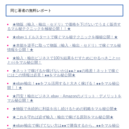
同じ著者の無料レポート
★物販（輸入・輸出・セドリ）で価格を下げないでうまく販売す
るマル秘テクニックを極秘公開！！★
★ebay１ドルスタートで稼ぐマル秘テクニックを極秘公開！★
★本能を逆手に取って物販（輸入・輸出・セドリ）で稼ぐマル秘
情報を公開！★
★輸入・輸出ビジネスで100％結果をだすためにやるべきこと○○
と○○をマル秘公開！
★ネットで稼げるか稼げないかは●●と●●の格差！ネットで稼ぐ
にはこの情報は必見！●●をマル秘公開★
★ebay輸出！●●をフル活用すると大きく稼げる！●●をマル秘公
開！！★
★円安！輸出ビジネス ebay・Amazonのメリット・デメリットを
マル秘公開！★
★物販で永続的に利益を出し続けるための戦略をマル秘公開★
★これを守れば必ず輸入・輸出で稼げる原則をマル秘公開★
★ebay輸出で稼げてない方は●●で勝負するから。●●をマル秘公