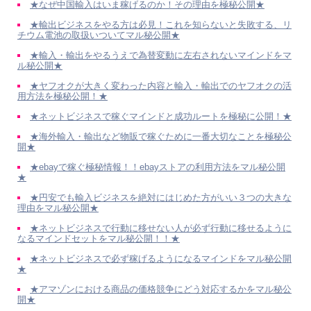
★なぜ中国輸入はいま稼げるのか！その理由を極秘公開★
★輸出ビジネスをやる方は必見！これを知らないと失敗する、リ
チウム電池の取扱いついてマル秘公開★
★輸入・輸出をやるうえで為替変動に左右されないマインドをマ
ル秘公開★
★ヤフオクが大きく変わった内容と輸入・輸出でのヤフオクの活
用方法を極秘公開！★
★ネットビジネスで稼ぐマインドと成功ルートを極秘に公開！★
★海外輸入・輸出など物販で稼ぐために一番大切なことを極秘公
開★
★ebayで稼ぐ極秘情報！！ebayストアの利用方法をマル秘公開
★
★円安でも輸入ビジネスを絶対にはじめた方がいい３つの大きな
理由をマル秘公開★
★ネットビジネスで行動に移せない人が必ず行動に移せるように
なるマインドセットをマル秘公開！！★
★ネットビジネスで必ず稼げるようになるマインドをマル秘公開
★
★アマゾンにおける商品の価格競争にどう対応するかをマル秘公
開★