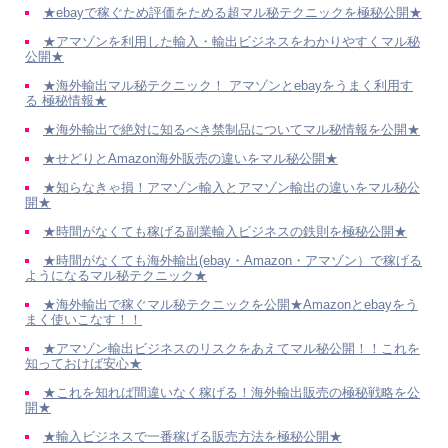
★ebayで稼ぐため評価をためる超マル秘テクニックを極秘公開★
★アマゾンを利用した輸入・輸出ビジネスをわかりやすくマル秘
公開★
★海外輸出マル秘テクニック！ アマゾンとebayをうまく利用す
る 極秘情報★
★海外輸出で絶対に知るべき禁制品についてマル秘情報を公開★
★せどりとAmazon海外販売の違いをマル秘公開★
★知らなきゃ損！アマゾン輸入とアマゾン輸出の違いをマル秘公
開★
★時間がなくても稼げる副業輸入ビジネスの鉄則を極秘公開★
★時間がなくても海外輸出(ebay・Amazon・アマゾン）で稼げる
ようになるマル秘テクニック★
★海外輸出で稼ぐマル秘テクニックを公開★Amazonとebayをう
まく使いこなす！！
★アマゾン輸出ビジネスのリスクをあえてマル秘公開！！これを
知っておけば安心★
★これを知れば間違いなく稼げる！海外輸出販売の極秘戦略を公
開★
★輸入ビジネスで一番稼げる販売方法を極秘公開★