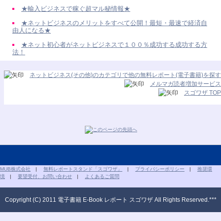
★輸入ビジネスで稼ぐ超マル秘情報★
★ネットビジネスのメリットをすべて公開！最短・最速で経済自
由人になる★
★ネット初心者がネットビジネスで１００％成功する成功する方
法！
ネットビジネス(その他)のカテゴリで他の無料レポート(電子書籍)を探す
メルマガ読者増加サービス
スゴワザ TOP
MUB株式会社
|
無料レポートスタンド「スゴワザ」
|
プライバシーポリシー
|
推奨環
境
|
要望受付、お問い合わせ
|
よくあるご質問
Copyright (C) 2011 電子書籍 E-Book レポート スゴワザ All Rights Reserved.***