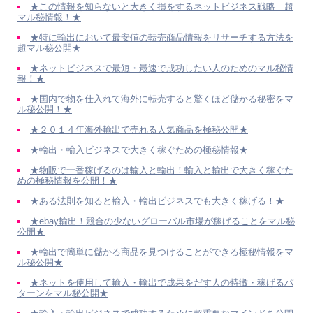
★この情報を知らないと大きく損をするネットビジネス戦略 超
マル秘情報！★
★特に輸出において最安値の転売商品情報をリサーチする方法を
超マル秘公開★
★ネットビジネスで最短・最速で成功したい人のためのマル秘情
報！★
★国内で物を仕入れて海外に転売すると驚くほど儲かる秘密をマ
ル秘公開！★
★２０１４年海外輸出で売れる人気商品を極秘公開★
★輸出・輸入ビジネスで大きく稼ぐための極秘情報★
★物販で一番稼げるのは輸入と輸出！輸入と輸出で大きく稼ぐた
めの極秘情報を公開！★
★ある法則を知ると輸入・輸出ビジネスでも大きく稼げる！★
★ebay輸出！競合の少ないグローバル市場が稼げることをマル秘
公開★
★輸出で簡単に儲かる商品を見つけることができる極秘情報をマ
ル秘公開★
★ネットを使用して輸入・輸出で成果をだす人の特徴・稼げるパ
ターンをマル秘公開★