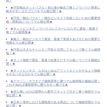
開！
★円安輸出ネットバブル！初心者が輸出で稼ぐノウハウと簡単に
稼ぎやすいカテゴリーをマル秘公開！★
★円安！輸出バブル！！輸出ビジネスで失敗しないための重要情
報・禁制品についてマル秘公開★
★ネットビジネス ノウハウコレクターにならずに最短・最速で
稼ぐマル秘情報★
★輸入・輸出ビジネスで最短・最速で実績をあげるための重要な
情報をマル秘公開★
★円安は大きなチャンス！円安を活用してネットで稼ぐマル秘情
報！★
★ネット物販で最短・最速で結果をだすマル秘ノウハウを極秘公
開！★
★ネットビジネス なぜはじめはアフィリエイトをやるより物販
をやるべきなのかをマル秘公開！★
★アマゾン・ヤフオクで価格競争に勝つマル秘情報を極秘公開！
これを知れば価格競争に勝ち大きく稼げる★
★何も無いゼロの状態から数年でネットで大きく稼ぐ秘密をマル
秘公開！★
★日本と海外における価格差のある商品について極秘情報をマル
秘公開！★