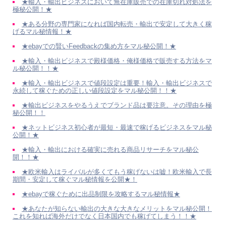
★輸入・輸出ビジネスにおいて無在庫販売での在庫切れ対処法を
極秘公開！★
★ある分野の専門家になれば国内転売・輸出で安定して大きく稼
げるマル秘情報！★
★ebayでの賢いFeedbackの集め方をマル秘公開！★
★輸入・輸出ビジネスで殿様価格・俺様価格で販売する方法をマ
ル秘公開！！★
★輸入・輸出ビジネスで値段設定は重要！輸入・輸出ビジネスで
永続して稼ぐための正しい値段設定をマル秘公開！！★
★輸出ビジネスをやるうえでブランド品は要注意。その理由を極
秘公開！！
★ネットビジネス初心者が最短・最速で稼げるビジネスをマル秘
公開！★
★輸入・輸出における確実に売れる商品リサーチをマル秘公
開！！★
★欧米輸入はライバルが多くてもう稼げないは嘘！欧米輸入で長
期間・安定して稼ぐマル秘情報を公開★！
★ebayで稼ぐために出品制限を攻略するマル秘情報★
★あなたが知らない輸出の大きな大きなメリットをマル秘公開！
これを知れば海外だけでなく日本国内でも稼げてしまう！！★