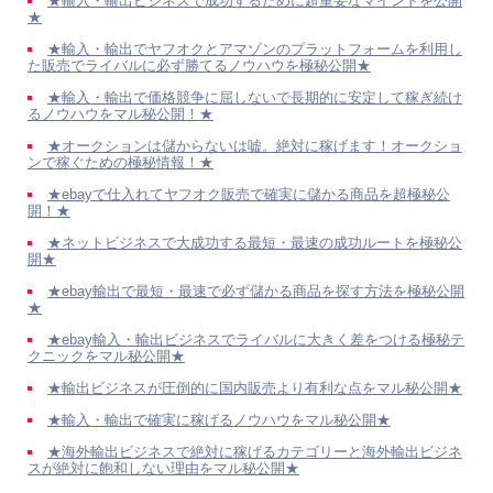
★輸入・輸出ビジネスで成功するために超重要なマインドを公開
★
★輸入・輸出でヤフオクとアマゾンのプラットフォームを利用し
た販売でライバルに必ず勝てるノウハウを極秘公開★
★輸入・輸出で価格競争に屈しないで長期的に安定して稼ぎ続け
るノウハウをマル秘公開！★
★オークションは儲からないは嘘。絶対に稼げます！オークショ
ンで稼ぐための極秘情報！★
★ebayで仕入れてヤフオク販売で確実に儲かる商品を超極秘公
開！★
★ネットビジネスで大成功する最短・最速の成功ルートを極秘公
開★
★ebay輸出で最短・最速で必ず儲かる商品を探す方法を極秘公開
★
★ebay輸入・輸出ビジネスでライバルに大きく差をつける極秘テ
クニックをマル秘公開★
★輸出ビジネスが圧倒的に国内販売より有利な点をマル秘公開★
★輸入・輸出で確実に稼げるノウハウをマル秘公開★
★海外輸出ビジネスで絶対に稼げるカテゴリーと海外輸出ビジネ
スが絶対に飽和しない理由をマル秘公開★