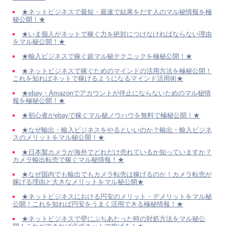
★ネットビジネスで最短・最速で結果をだす人のマル秘情報を極
秘公開！★
★いま個人がネットで稼ぐ力を絶対につけなければならない理由
をマル秘公開！★
★輸入ビジネスで稼ぐ超マル秘テクニックを極秘公開！★
★ネットビジネスで稼ぐためのマインドの活用方法を極秘公開！
これを知ればネットで稼げるようになるマインド活用術★
★ebay・Amazonでアカウントが停止にならないためのマル秘情
報を極秘公開！★
★初心者がebayで稼ぐマル秘ノウハウを無料で極秘公開！★
★なぜ輸出・輸入ビジネスをやるといいのか？輸出・輸入ビジネ
スのメリットをマル秘公開！★
★日本製カメラが海外でどれだけ売れているか知っていますか？
カメラ輸出転売で稼ぐマル秘情報！★
★なぜ国内でも輸出でもカメラ転売は稼げるのか！カメラ転売が
稼げる理由と大きなメリットをマル秘公開★
★ネットビジネスにおける円安のメリット・デメリットをマル秘
公開！これを知れば円安をうまく活用できる極秘情報！★
★ネットビジネスで壁にぶちあたった時の対処方法をマル秘公