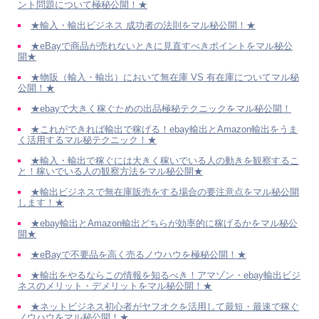
ント問題について極秘公開！★
★輸入・輸出ビジネス 成功者の法則をマル秘公開！★
★eBayで商品が売れないときに見直すべきポイントをマル秘公
開★
★物販（輸入・輸出）において無在庫 VS 有在庫についてマル秘
公開！★
★ebayで大きく稼ぐための出品極秘テクニックをマル秘公開！
★これができれば輸出で稼げる！ebay輸出とAmazon輸出をうま
く活用するマル秘テクニック！★
★輸入・輸出で稼ぐには大きく稼いでいる人の動きを観察するこ
と！稼いでいる人の観察方法をマル秘公開★
★輸出ビジネスで無在庫販売をする場合の要注意点をマル秘公開
します！★
★ebay輸出とAmazon輸出どちらが効率的に稼げるかをマル秘公
開★
★eBayで不要品を高く売るノウハウを極秘公開！★
★輸出をやるならこの情報を知るべき！アマゾン・ebay輸出ビジ
ネスのメリット・デメリットをマル秘公開！★
★ネットビジネス初心者がヤフオクを活用して最短・最速で稼ぐ
ノウハウをマル秘公開！★