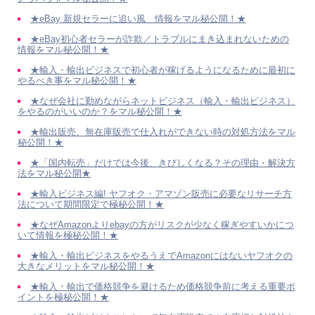
★eBay 新規セラーに追い風 情報をマル秘公開！★
★eBay初心者セラーが詐欺／トラブルにまき込まれないための
情報をマル秘公開！★
★輸入・輸出ビジネスで初心者が稼げるようになるために最初に
やるべき事をマル秘公開！★
★なぜ会社に勤めながらネットビジネス（輸入・輸出ビジネス）
をやるのがいいのか？をマル秘公開！★
★輸出販売、無在庫販売で仕入れができない時の対処方法をマル
秘公開！★
★「国内転売」だけでは今後、きびしくなる？その理由・解決方
法をマル秘公開★
★輸入ビジネス編! ヤフオク・アマゾン販売に必要なリサーチ方
法について期間限定で極秘公開！★
★なぜAmazonよりebayの方がリスクが少なく稼ぎやすいかにつ
いて情報を極秘公開！★
★輸入・輸出ビジネスをやるうえでAmazonにはないヤフオクの
大きなメリットをマル秘公開！★
★輸入・輸出で価格競争を避けるため価格競争前に考える重要ポ
イントを極秘公開！★