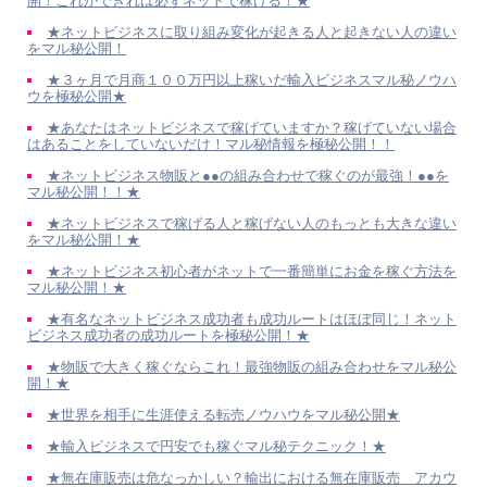
開！これができれば必ずネットで稼げる！★
★ネットビジネスに取り組み変化が起きる人と起きない人の違い
をマル秘公開！
★３ヶ月で月商１００万円以上稼いだ輸入ビジネスマル秘ノウハ
ウを極秘公開★
★あなたはネットビジネスで稼げていますか？稼げていない場合
はあることをしていないだけ！マル秘情報を極秘公開！！
★ネットビジネス物販と●●の組み合わせで稼ぐのが最強！●●を
マル秘公開！！★
★ネットビジネスで稼げる人と稼げない人のもっとも大きな違い
をマル秘公開！★
★ネットビジネス初心者がネットで一番簡単にお金を稼ぐ方法を
マル秘公開！★
★有名なネットビジネス成功者も成功ルートはほぼ同じ！ネット
ビジネス成功者の成功ルートを極秘公開！★
★物販で大きく稼ぐならこれ！最強物販の組み合わせをマル秘公
開！★
★世界を相手に生涯使える転売ノウハウをマル秘公開★
★輸入ビジネスで円安でも稼ぐマル秘テクニック！★
★無在庫販売は危なっかしい？輸出における無在庫販売 アカウ